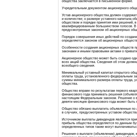
общества заключается в письменной форме.
Учредительным документом акционерного общес
Устав акционерного общества должен содержат
и количестве; о размере уставного капитала об
обществом и порядке принятия ими решений, в
квалифицированным большинством голосов. В 
предусмотренные законом об акционерных общ
Порядок совершения иных действий по создани
определяется законом об акционерных обществ
Особенности создания акционерных обществ п
законами и иными правовыми актами о привати
Акционерное общество может быть создано одн
всех акций общества. Сведения об этом должн
всеобщего сведения.
Минимальный уставный капитал открытого общ
оплаты труда, установленного федеральным зак
суммы минимального размера оплаты труда, у
общества.
Общество вправе по результатам первого кварт
финансового года принимать решения (объявля
настоящим Федеральным законом. Решение о вы
девяти месяцев финансового года может быть 
Общество обязано выплатить объявленные по а
в случаях, предусмотренных уставом обществ
Источником выплаты дивидендов является при
прибыль общества определяется по данным бу
определенных типов также могут выплачиватьс
Решения о выплате (объявлении) дивидендов, 