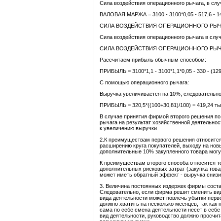
Сила воздействия операционного рычага, в сл
ВАЛОВАЯ МАРЖА = 3100 - 3100*0,05 - 517,6 - 14
СИЛА ВОЗДЕЙСТВИЯ ОПЕРАЦИОННОГО РЫЧАГА 
Сила воздействия операционного рычага в слу
СИЛА ВОЗДЕЙСТВИЯ ОПЕРАЦИОННОГО РЫЧАГА = (31
Рассчитаем прибыль обычным способом:
ПРИБЫЛЬ = 3100*1,1 - 3100*1,1*0,05 - 330 - (129,4 
С помощью операционного рычага:
Выручка увеличивается на 10%, следовательно
ПРИБЫЛЬ = 320,5*((100+30,81)/100) = 419,24 ты
В случае принятия фирмой второго решения по
рычага на результат хозяйственной деятельно
к увеличению выручки.
2.К преимуществам первого решения относится
расширению круга покупателей, выходу на новы
дополнительные 10% закупленного товара могу
К преимуществам второго способа относится т
дополнительных рисковых затрат (закупка тов
может иметь обратный эффект - выручка снизи
3. Величина постоянных издержек фирмы соста
Следовательно, если фирма решит сменить вид
вида деятельности может повлечь убытки перв
должно хватить на несколько месяцев, так как
сама по себе смена деятельности несет в себе
вид деятельности, руководство должно просчи