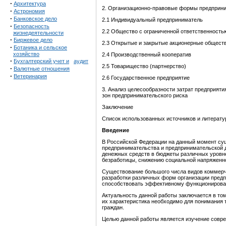
·
Архитектура
2. Организационно-правовые формы предприни
·
Астрономия
·
Банковское дело
2.1 Индивидуальный предприниматель
·
Безопасность
2.2 Общество с ограниченной ответственность
жизнедеятельности
·
Биржевое дело
2.3 Открытые и закрытые акционерные общест
·
Ботаника и сельское
хозяйство
2.4 Производственный кооператив
·
Бухгалтерский учет и
аудит
2.5 Товарищество (партнерство)
·
Валютные отношения
·
Ветеринария
2.6 Государственное предприятие
3. Анализ целесообразности затрат предприят
зон предпринимательского
риска
Заключение
Список использованных источников и литерат
Введени
е
В Российской Федерации на данный момент су
предпринимательства и предпринимательской д
денежных средств в бюджеты различных уровне
безработицы, снижению социальной напряженн
Существование большого числа видов коммерч
разработки различных форм организации предп
способствовать эффективному функционирован
Актуальность данной работы заключается в то
их характеристика необходимо для понимания т
граждан.
Целью данной работы является изучение совр