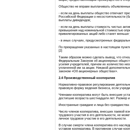
Общество не вправе выплачивать объявленные
- если на день выплаты общество отвечает при
Российской Федерации о несостоятельности (ба
выплаты дивидендов;
- если на день выплаты стоимость чистых акт
превышения над номинальной стоимостью опр
привилегированных акций либо станет меньше 
- в иных случаях, предусмотренных федераль
По прекращении указанных в настоящем пункт
[2]
Таким образом можно сделать вывод, что отн
Федеральным Законом об акционерных обществ
усилия учредителей, причем их количество нео
уплаченной им за акции. Никакой дополнитель
законом «Об акционерных обществах».
2.4 Производственный кооператив
Нормативно-правовое регулирование деятельно
правовую форму ведения бизнеса, если учреди
Членами кооператива могут быть внесшие уста
достигшие возраста шестнадцати лет. Размер и
Иностранные граждане и лица без гражданства
Число членов кооператива, внесших паевой вз
трудового участия в его деятельности, не мо
личное трудовое участие в его деятельности.
В случае смерти члена кооператива его наслед
уставом кооператива. В противном случае коо