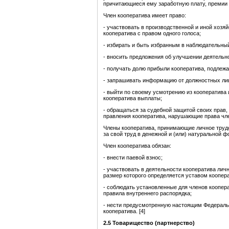
причитающиеся ему заработную плату, премии 
Член кооператива имеет право:
- участвовать в производственной и иной хозя
кооператива с правом одного голоса;
- избирать и быть избранным в наблюдательный
- вносить предложения об улучшении деятельно
- получать долю прибыли кооператива, подлеж
- запрашивать информацию от должностных лиц
- выйти по своему усмотрению из кооператив
кооператива выплаты;
- обращаться за судебной защитой своих прав,
правления кооператива, нарушающие права чле
Члены кооператива, принимающие личное трудов
за свой труд в денежной и (или) натуральной ф
Член кооператива обязан:
- внести паевой взнос;
- участвовать в деятельности кооператива ли
размер которого определяется уставом коопер
- соблюдать установленные для членов коопер
правила внутреннего распорядка;
- нести предусмотренную настоящим Федераль
кооператива. [4]
2.5 Товарищество (партнерст
во)