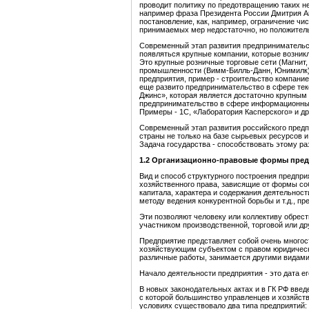
проводит политику по предотвращению таких н
например фраза Президента России Дмитрия Ан
постановление, как, например, ограничение чис
принимаемых мер недостаточно, но положител
Современный этап развития предпринимательст
появляться крупные компании, которые возникли
Это крупные розничные торговые сети (Магнит,
промышленности (Вимм-Билль-Данн, Юнимилк)
предприятия, пример - строительство компани
еще развито предпринимательство в сфере текс
Джинс», которая является достаточно крупным 
предпринимательство в сфере информационных 
Примеры - 1С, «Лаборатория Касперского» и др
Современный этап развития российского предп
страны не только на базе сырьевых ресурсов и
Задача государства - способствовать этому ра
1.2 Организационно-правовые формы пре
Вид и способ структурного построения предпри
хозяйственного права, зависящие от формы со
капитала, характера и содержания деятельнос
методу ведения конкурентной борьбы и т.д., 
Эти позволяют человеку или коллективу обрес
участником производственной, торговой или др
Предприятие представляет собой очень многос
хозяйствующим субъектом с правом юридическо
различные работы, занимается другими видами
Начало деятельности предприятия - это дата ег
В новых законодательных актах и в ГК РФ вве
с которой большинство управленцев и хозяйст
условиях существовало два типа предприятий: