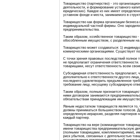
Товарищество (партнерство) - это организацио
деятельности, и формирование уставного капи
юридических). Каждое из них имеет определенн
уставном фонде и места, занимаемого в струк
Товарищество как форма организации бизнеса 
индивидуальной частной фирмы. Оно зародилос
предпринимательства.
Таким образом, хозяйственное товарищество -
обособленным имуществом, с разделенным на 
Товарищество может создаваться: 1) индивиду
коммерческими организациями. Существует по
С точки зрения правовых последствий полное 
не предполагает ограничения ответственности
товарищами, несут ответственность всем свои
Субсидиарная ответственность предполагает, ч
дополнительно к ответственности другого лица
последнего удовлетворить предъявленное требо
требование лицу, несущему субсидиарную отве
Таким образом, полным признается товарищест
ними договором занимаются предпринимательск
обязательствам принадлежащим им имуществом
Явным недостатком товариществ является то, ч
должны приниматься большинством голосов. Д
определенную иерархию, разделяя партнеров на
каждый партнер.
Товарищество на вере (коммандитное товарище
имени товарищества предпринимательскую де
(полными товарищами, комплементариями), име
риск убытков, связанных с деятельностью тов
осуществлении предпринимательской деятельн