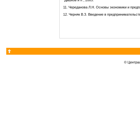
“Дашков и К”, 2005.
11. Череданова Л.Н. Основы экономики и предп
12. Черняк В.З. Введение в предпринимательство
© Центра