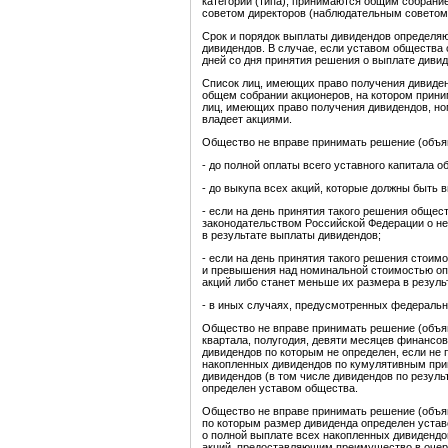
категории (типа), принимаются общим собрани
советом директоров (наблюдательным советом
Срок и порядок выплаты дивидендов определя
дивидендов. В случае, если уставом общества
дней со дня принятия решения о выплате дивид
Список лиц, имеющих право получения дивиден
общем собрании акционеров, на котором прини
лиц, имеющих право получения дивидендов, но
владеет акциями.
Общество не вправе принимать решение (объяв
- до полной оплаты всего уставного капитала о
- до выкупа всех акций, которые должны быть 
- если на день принятия такого решения общес
законодательством Российской Федерации о не
в результате выплаты дивидендов;
- если на день принятия такого решения стоим
и превышения над номинальной стоимостью о
акций либо станет меньше их размера в резуль
- в иных случаях, предусмотренных федераль
Общество не вправе принимать решение (объяв
квартала, полугодия, девяти месяцев финансо
дивидендов по которым не определен, если не 
накопленных дивидендов по кумулятивным при
дивидендов (в том числе дивидендов по резуль
определен уставом общества.
Общество не вправе принимать решение (объяв
по которым размер дивиденда определен устав
о полной выплате всех накопленных дивиденд
акций, предоставляющим преимущество в очер