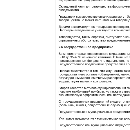
Складочный капитал товарищества формируетс
вкладчиками).
Граждане и коммерческие организации могут б
товарищества не может быть полным товарище
Делами в коммандитном товариществе ведают, 
Партнеры-вкладчики не участвуют в коммерчес
Товарищества, таким образом, выступают в ка
определенных обстоятельствах предпринимател
2.6 Государственное предприятие
Во многих странах современного мира активны
5-10 до 35-40% основного капитала. В бывших
производственных фондов, что сделало его, п
Государственное предприятие представляет с
Первая заключается в том, что имущество тако
государства и его органов (объединений, мини
безраздельными полномочиями распоряжаться 
воздействуют на них и контролируют.
Вторая касается мотивов функционирования гос
поиском наибольшей прибыли, но также и стре
экономическую эффективность или вести даже в
От государственных предприятий следует отли
(больницы, школы, общественные службы) и не
Государственные и муниципальные предприятия
Унитарное предприятие - коммерческая органи
Государственное или муниципальное имуществ