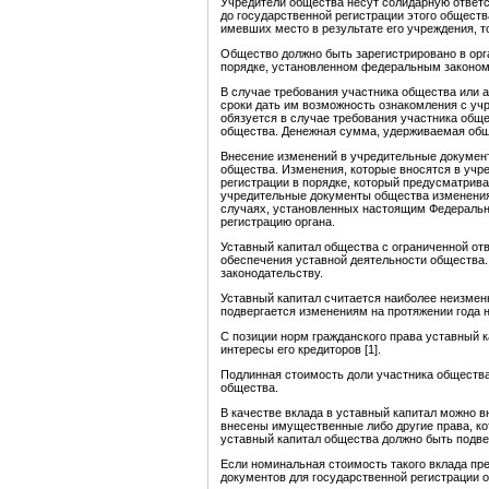
Учредители общества несут солидарную ответс
до государственной регистрации этого обществ
имевших место в результате его учреждения, 
Общество должно быть зарегистрировано в орг
порядке, установленном федеральным законом 
В случае требования участника общества или а
сроки дать им возможность ознакомления с уч
обязуется в случае требования участника общ
общества. Денежная сумма, удерживаемая обще
Внесение изменений в учредительные докумен
общества. Изменения, которые вносятся в учр
регистрации в порядке, который предусматрива
учредительные документы общества изменения, 
случаях, установленных настоящим Федераль
регистрацию органа.
Уставный капитал общества с ограниченной от
обеспечения уставной деятельности общества.
законодательству.
Уставный капитал считается наиболее неизменн
подвергается изменениям на протяжении года 
С позиции норм гражданского права уставный
интересы его кредиторов [1].
Подлинная стоимость доли участника общества
общества.
В качестве вклада в уставный капитал можно в
внесены имущественные либо другие права, ко
уставный капитал общества должно быть подве
Если номинальная стоимость такого вклада пр
документов для государственной регистрации об