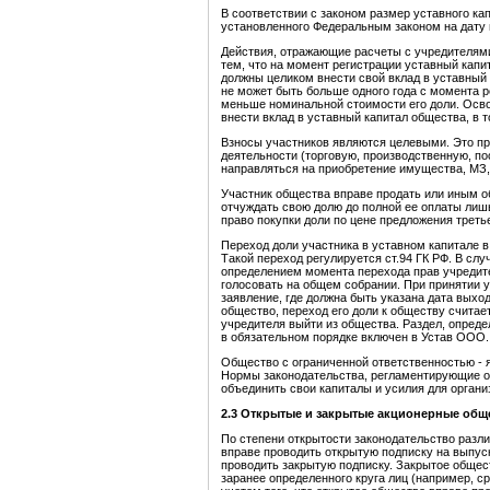
В соответствии с законом размер уставного к
установленного Федеральным законом на дату 
Действия, отражающие расчеты с учредителями
тем, что на момент регистрации уставный кап
должны целиком внести свой вклад в уставный 
не может быть больше одного года с момента 
меньше номинальной стоимости его доли. Осво
внести вклад в уставный капитал общества, в т
Взносы участников являются целевыми. Это пре
деятельности (торговую, производственную, по
направляться на приобретение имущества, МЗ, 
Участник общества вправе продать или иным об
отчуждать свою долю до полной ее оплаты ли
право покупки доли по цене предложения треть
Переход доли участника в уставном капитале в
Такой переход регулируется ст.94 ГК РФ. В сл
определением момента перехода прав учредите
голосовать на общем собрании. При принятии 
заявление, где должна быть указана дата выход
общество, переход его доли к обществу считае
учредителя выйти из общества. Раздел, опред
в обязательном порядке включен в Устав ООО. 
Общество с ограниченной ответственностью - 
Нормы законодательства, регламентирующие 
объединить свои капиталы и усилия для орган
2.3 Открытые и закрытые а
кционерные общ
По степени открытости законодательство разл
вправе проводить открытую подписку на выпус
проводить закрытую подписку. Закрытое общест
заранее определенного круга лиц (например, с