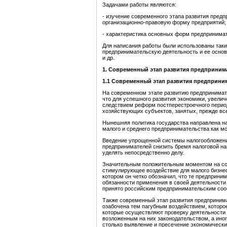
Задачами работы являются:
- изучение современного этапа развития пред
организационно-правовую форму предприятий;
- характеристика основных форм предпринимат
Для написания работы были использованы таки
предпринимательскую деятельность и ее основн
и др.
1. Современный этап развития предприним
1.1 Современный этап развит
ия предприним
На современном этапе развитию предпринимате
что для успешного развития экономики, увели
следствием реформ постперестроечного перио
хозяйствующих субъектов, занятых, прежде все
Нынешняя политика государства направлена н
малого и среднего предпринимательства как м
Введение упрощенной системы налогообложения
предпринимателей снизить бремя налоговой на
уделять непосредственно делу.
Значительным положительным моментом на сов
стимулирующее воздействие для малого бизне
котором он четко обозначил, что те предприни
обязанности применения в своей деятельности
принято российским предпринимательским со
Также современный этап развития предпринима
озабочена тем пагубным воздействием, которо
которые осуществляют проверку деятельности 
возложенным на них законодательством, а иног
столько выявление и пресечение экономических