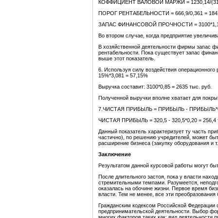
КОФФИЦИЕНТ ВАЛОВОЙ МАРЖИ = 1230,14/(3100
ПОРОГ РЕНТАБЕЛЬНОСТИ = 666,9/0,361 = 1847,
ЗАПАС ФИНАНСОВОЙ ПРОЧНОСТИ = 3100*1,1 - 
Во втором случае, когда предприятие увеличи
В хозяйственной деятельности фирмы запас фи
рентабельности. Пока существует запас финан
выше этот показатель.
6. Используя силу воздействия операционного 
15%*3,081 = 57,15%
Выручка составит: 3100*0,85 = 2635 тыс. руб.
Полученной выручки вполне хватает для покры
7.ЧИСТАЯ ПРИБЫЛЬ = ПРИБЫЛЬ - ПРИБЫЛЬ*
ЧИСТАЯ ПРИБЫЛЬ = 320,5 - 320,5*0,20 = 256,4 
Данный показатель характеризует ту часть при
частично), по решению учредителей, может быт
расширение бизнеса (закупку оборудования и т.
Заключение
Результатом данной курсовой работы могут б
После длительного застоя, пока у власти нах
стремительными темпами. Разумеется, неподг
оказалась на обочине жизни. Первое время би
власти. Тем не менее, все эти преобразования
Гражданским кодексом Российской Федерации 
предпринимательской деятельности. Выбор фор
многих факторов таких как: вид деятельности 