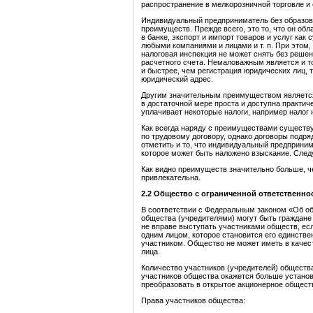
распространение в мелкорозничной торговле и 
Индивидуальный предприниматель без образова
преимуществ. Прежде всего, это то, что он об
в банке, экспорт и импорт товаров и услуг ка
любыми компаниями и лицами и т. п. При этом,
налоговая инспекция не может снять без решен
расчетного счета. Немаловажным является и т
и быстрее, чем регистрация юридических лиц, т
юридический адрес.
Другим значительным преимуществом является
в достаточной мере проста и доступна практич
уплачивает некоторые налоги, например налог
Как всегда наряду с преимуществами существу
по трудовому договору, однако договоры подря
отметить и то, что индивидуальный предприни
которое может быть наложено взыскание. Следу
Как видно преимуществ значительно больше, ч
привлекательна.
2.2 Общество с огра
ниченной ответственно
В соответствии с Федеральным законом «Об об
общества (учредителями) могут быть граждане
не вправе выступать участниками обществ, е
одним лицом, которое становится его единств
участником. Общество не может иметь в качест
лица.
Количество участников (учредителей) общества
участников общества окажется больше установ
преобразовать в открытое акционерное общест
Права участников общества: