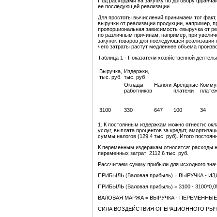
Под расходами на закупку по договору франча
ее последующей реализации.
Для простоты вычислений принимаем тот факт
выручки от реализации продукции, например, п
пропорциональная зависимость «выручка от ре
по различным причинам, например, при увелич
закупок товаров для последующей реализации 
чего затраты растут медленнее объема произво
Таблица 1 - Показатели хозяйственной деятел
Выручка,
Издержки,
тыс. руб.
тыс. руб
Оклады
Налоги
Арендные
Комму
работников
платежи
плате
3100
330
647
100
34
1. К постоянным издержкам можно отнести: ок
услуг, выплата процентов за кредит, амортизац
суммы налогов (129,4 тыс. руб). Итого постоянн
К переменным издержкам относятся: расходы на 
переменных затрат: 2112.6 тыс. руб.
Рассчитаем сумму прибыли для исходного зна
ПРИБЫЛЬ (Валовая прибыль) = ВЫРУЧКА - И
ПРИБЫЛЬ (Валовая прибыль) = 3100 - 3100*0,05 - 3
ВАЛОВАЯ МАРЖА = ВЫРУЧКА - ПЕРЕМЕННЫЕ
СИЛА ВОЗДЕЙСТВИЯ ОПЕРАЦИОННОГО РЫЧА