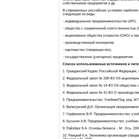
собственников предприятия и др.
В современных российских условиях наиболе
следующие ее виды:
- индивидуальное предпринимательство (ИП);
- общество с ограниченной ответственностью 
- акционерные общества (открытое (ОАО) и зак
- производственный кооператив;
- партнерство (товарищество);
- государственное (унитарное) предприятие.
Список использованных источников и
лите
1. Гражданский Кодекс Российской Федерации, 
2. Федеральный закон № 208-ФЗ Об акционерных о
3. Федеральный закон № 14-ФЗ Об обществах с о
4. Федеральный закон № 41-ФЗ О производственн
5. Предпринимательство: Учебник/Под. ред. М.Г. 
6. Валигурский Д.И. Организация предпринимате
7. Горфинкель В.Я. Предпринимательство: учебн
8. Бусыгин А.В. Предпринимательство: учебник.
9. Райзберг Б.А. Основы бизнеса. - М.: Ось, 200
10. Раицкий К.А. Экономика организации (предпр