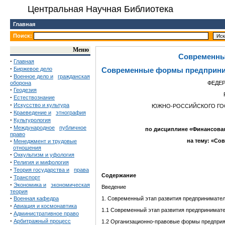
Центральная Научная Библиотека
Главная
Поиск:
Меню
Современны
·
Главная
·
Биржевое дело
Современные формы предприни
·
Военное дело и
гражданская
оборона
ФЕДЕ
·
Геодезия
·
Естествознание
·
Искусство и культура
ЮЖНО-РОССИЙСКОГО ГОС
·
Краеведение и
этнография
·
Культурология
·
Международное
публичное
по дисциплине «Финансовая
право
·
на те
м
у
: «Со
Менеджмент и трудовые
отношения
·
Оккультизм и уфология
·
Религия и мифология
·
Теория государства и
права
Содержание
·
Транспорт
·
Экономика и
экономическая
Введение
теория
·
Военная кафедра
1. Современный этап развития предпринимате
·
Авиация и космонавтика
1.1 Современный этап развития предпринимате
·
Административное право
·
Арбитражный процесс
1.2 Организационно-правовые формы предпри