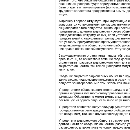
учетом того, что открытое общество вправе пр
внешних акционеров будет определяться соотн
быть открытым, полуоткрытым (полузакрытым) 
трудового коллектива предприятия на самом де
акций.
Акционеры вправе отчуждать принадлежащие им
допускается установление преимущественного 
акционерами этого общества. Акционеры закр
продаваемых другими акционерами этого общес
принадлежащих каждому из них, если уставом 
продаже акций с нарушением преимущественног
его уставом предусмотрено преимущественное 
когда акционер или общество узнали либо долж
них прав и обязанностей покупателя. Уступка 
Законодательство ограничивает масштабы закр
превысит 50, то общество в течение года долж
ограничивает размера акционерного капитала 
закрытого общества, так как акционерами могу
капиталом.
Создание закрытых акционерных обществ с кру
занимающих лидирующее положение в развитии 
обществ заинтересованы в том, чтобы как можн
Учредителями общества являются граждане и (
органы и органы местного самоуправления не 
законами. Общество не может иметь в качестве
состоящее из одного лица, если иное не уста
Учредители общества несут солидарную ответс
государственной регистрации данного обществ
его созданием, только в случае последующего 
Учредители акционерного общества заключают
деятельности по созданию общества, размер ус
размещения, а также иные условия, предусмот