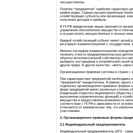
несущественны.
Понятие “предприятие” наиболее характерно дл
крайне редко. Самым распространённым близк
хозяйствующие субъекты или организации, ком
получение доходов и прибыли.
В ГК РФ юридическим лицом признаётся органи
управлении обособленное имущество и отвечае
и осуществлять имущественные и личные неиму
Каждый хозяйствующий субъект имеет целый ряд
регулирует взаимоотношения с государством,
Именно последние взаимоотношения определяю
начинать и вести предпринимательскую деятел
объекты интеллектуальной собственности и и
выбирать поставщиков и потребителей своей п
другие права. И другое качество - иметь самос
Организационно-правовая система в стране с 1
При характеристике предприятий необходимо им
“предприятие” неидентичные. В рамках одного 
отдельных организационно-правовых формах м
форм предприятий имеет различную степень об
владельцев открытого акционерного общества 
выполнении управленческих функций) и хозяйс
имущества и предоставлена возможность непо
соответствии с ГК РФ в зависимости от основ
отличаются от коммерческих тем, что извлече
участниками.
2. Организационно-правовые формы пред
2.1 Инди
видуальный предприниматель
Индивидуальный предприниматель (ИП) - сама