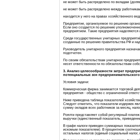
не может быть распределено по вкладам (доля
не может быть распределено между работника
находится у него на правах хозяйственного ве
Предприятие, организуемое по решению органо
Если оно создается по решению уполномоченно
предприятием. Такие предприятия наделяются 
Среди государственных унитарных предприяти
созданные по решению правительства РФ и на
Руководитель унитарного предприятия назнача
подотчетен.
По своим обязательствам унитарное предприя
несет ответственности по обязательствам соб
3. Анализ целесообразности затрат предпр
потенциальных
зон предпринимательского
Условия задачи:
Коммерческая фирма занимается торговой дея
предприятия - общество с ограниченной ответ
Ниже приведена таблица показателей хозяйств
Следует отметить, что показатели издержек я
сумму окладов всех работников за месяц, налог
Роялти представляет собой регулярный платеж
выручки (единственный показатель, приведенны
В графе налоги приведен суммарных показатель
искомым показателем). В процентном соотноше
остальных налогов (единый социальный налог, 