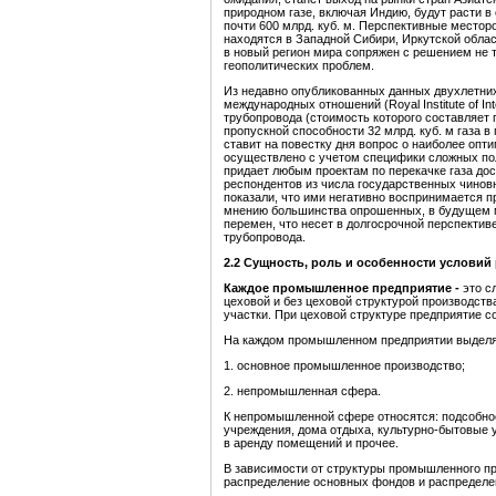
природном газе, включая Индию, будут расти в 
почти 600 млрд. куб. м. Перспективные месторо
находятся в Западной Сибири, Иркутской облас
в новый регион мира сопряжен с решением не 
геополитических проблем.
Из недавно опубликованных данных двухлетних
международных отношений (Royal Institute of Inte
трубопровода (стоимость которого составляет 
пропускной способности 32 млрд. куб. м газа 
ставит на повестку дня вопрос о наиболее оп
осуществлено с учетом специфики сложных пол
придает любым проектам по перекачке газа до
респондентов из числа государственных чинов
показали, что ими негативно воспринимается п
мнению большинства опрошенных, в будущем м
перемен, что несет в долгосрочной перспекти
трубопровода.
2.2 Сущность, роль и особенности услови
Каждое промышленное предприятие -
это с
цеховой и без цеховой структурой производств
участки. При цеховой структуре предприятие с
На каждом промышленном предприятии выделяе
1. основное промышленное производство;
2. непромышленная сфера.
К непромышленной сфере относятся: подсобное 
учреждения, дома отдыха, культурно-бытовые 
в аренду помещений и прочее.
В зависимости от структуры промышленного пр
распределение основных фондов и распределе