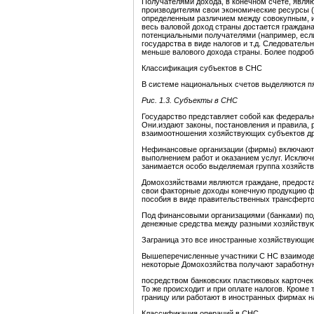
Получателями дохода, в конечном счете, явл
производителям свои экономические ресурсы (
определенным различием между совокупным, и
весь валовой доход страны достается граждана
потенциальными получателями (например, если 
государства в виде налогов и т.д. Следователь
меньше валового дохода страны. Более подро
Классификация субъектов в СНС
В системе национальных счетов выделяются пя
Рис. 1.3. Субъекты в СНС
Государство представляет собой как федераль
Они.издают законы, постановления и правила,
взаимоотношения хозяйствующих субъектов друг
Нефинансовые организации (фирмы) включают 
выполнением работ и оказанием услуг. Исключе
занимается особо выделяемая группа хозяйст
Домохозяйствами являются граждане, предос
свои факторные доходы конечную продукцию ф
пособия в виде правительственных трансферто
Под финансовыми организациями (банками) по
денежные средства между разными хозяйству
Заграница
это
все
иностранные
хозяйствующие
Вышеперечисленные участники С НС взаимодей
некоторые Домохозяйства получают заработную
посредством банковских пластиковых карточек
То же происходит и при оплате налогов. Кроме 
границу или работают в иностранных фирмах н
Классификация операций в СНС