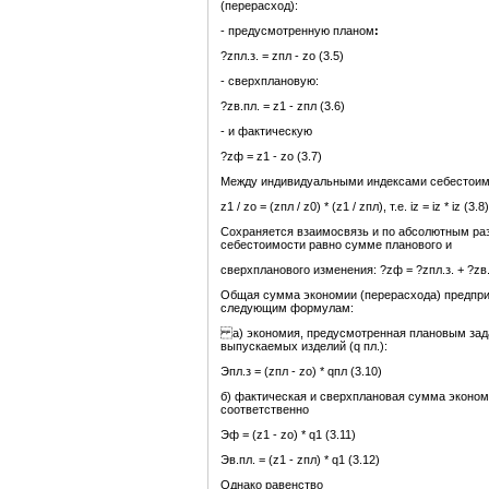
(перерасход):
- предусмотренную планом
:
?zпл.з. = zпл - zo (3.5)
- сверхплановую:
?zв.пл. = z1 - zпл (3.6)
- и фактическую
?zф = z1 - zo (3.7)
Между индивидуальными индексами себестоимо
z1 / zo = (zпл / z0) * (z1 / zпл), т.е. iz = iz * iz (3.8)
Сохраняется взаимосвязь и по абсолютным ра
себестоимости равно сумме планового и
сверхпланового изменения: ?zф = ?zпл.з. + ?zв.
Общая сумма экономии (перерасхода) предприя
следующим формулам:
а) экономия, предусмотренная плановым зада
выпускаемых изделий (q пл.):
Эпл.з = (zпл - zo) * qпл (3.10)
б) фактическая и сверхплановая сумма экономи
соответственно
Эф = (z1 - zo) * q1 (3.11)
Эв.пл. = (z1 - zпл) * q1 (3.12)
Однако равенство