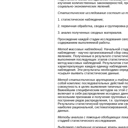
изучение количественных закономерностей, пр
социально-экономических явлений.
Статистическое исследование состоит из т
1. статистическое наблюдение;
2. первичная обработка, сводка и группировка 
3. анализ полученных сводных материалов.
Прохождение каждой стадии исследования свя
содержанием выполняемой работы.
Метод массовых наблюдений
. Начальной стад
наблюдение - научно организованный сбор све
явлениях. Полученные в результате статисти
выполнения последующих этапов статистическо
метод массовых наблюдений. Результатом ста
характеризующих каждую единицу наблюдения. 
наблюдения. Эти результаты необходимо опред
«сырья» выявить статистические данные.
Метод статистических группировок и табли
собой комплекс последовательных действий п
совокупность в целях выявления типичных чер
Важнейшим специфическим методом на этой ста
включает в себя распределение исходных данн
нескольким признакам и получение групповых и
построение рядов распределения, т.е. группир
Результаты статистической группировки или св
наиболее рациональной, систематизированной
данных.
Методы анализа с помощью обобщающих пок
стадией статистического исследования.
Выделяют следующие основные этапы анализ