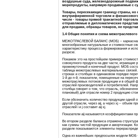
воздушные суда, железнодорожный подвижн
морепродукты, напрямую продаваемые с суд
Товары, пересекающие границу страны, но
внутрифирменной торговли и финансового л
числе - товары прямой транзитной торговл
отправляемые в дипломатические представ
для продажи, образцы товаров, не предст
1.4
Общие понятия и схема межотраслевого
МЕЖОТРАСЛЕВОЙ БАЛАНС (МОБ) -- каркасная м
многообразные натуральные и стоимостные св
характеристику процесса формирования и испо
разрезе.
Покажем это на простейшем примере стоимостн
совокупного продукта на две части, играющие 
промежуточный и конечный продукт. МОБ сост
таблица межотраслевых материальных связей. 
строках и столбцах в одинаковом порядке пере
1-й до n-й; показатели, помещенные на пересе
межотраслевых потоков продукции и в общей фор
отраслей производителей и потребителей. Напр.
столбца говорит о том, что отрасль, обозначен
плановый) для отрасли номер 2 продукцию сто
Если обозначить количество продукции одной 
другой отрасли, через aij, а через xj -- объем
отраслей i и j составит aij xj.
Показатели aij называются коэффициентами пр
Во втором разделе баланса отражена структура
как суммы чистой продукции и амортизации. Кон
разделе показываются элементы перераспредел
Одна из важнейших предпосылок модели МОБ -- 