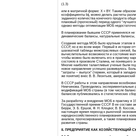
(1.3)
или в матричной форме: X = BY. Таким образом
коэффициенты bij, можно делать расчеты разли
заданного количества конечного продукта общ
плановый (прогнозный) период одного “лучшего
однако методы оптимизации МОБ недостаточно
В планировании бывшем СССР применялся не т
динамические балансы, натуральные балансы,
Создание метода МОБ было крупным этапом в 
СССР, но и во всем мире. Первый в истории от
шахматной таблицы межотраслевых связей, был
вычислительные возможности и состояние мате
чтобы можно было включить его в практику нар
состояло в произволе Сталина, не понявшего з
Многие наиболее талантливые ученые были по
новое направление успешно развивалось. Бол
“затраты -- выпуск” (термин, который в запад
же понятия) внес В. В. Леонтьев, американски
В СССР работы в этом направлении возобновилис
Немчинова. Проводились экспериментальные р
модификаций МОБ страны (в том числе баланс
балансов публиковались в статистических сбор
За разработку и внедрение МОБ в практику в 1
Государственной премии СССР. В ее составе ака
Берри, Э. Б. Ершов, Ф. Н. Клоцвог, В. В. Коссов
настоящее время переход к рыночной экономик
народнохозяйственного планирования ни в кое
анализа, прогнозирования, а также планировани
развития страны.
II
.
ПРЕДПРИЯТИЕ КАК ХОЗЯЙСТВУЮЩИЙ СУБЪ