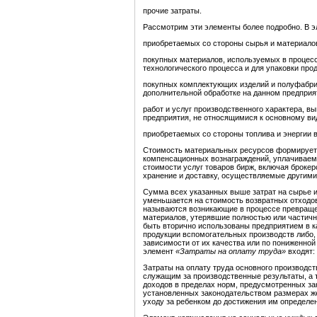
прочие затраты.
Рассмотрим эти элементы более подробно. В э
приобретаемых со стороны сырья и материалов
покупных материалов, используемых в процесс
технологического процесса и для упаковки про
покупных комплектующих изделий и полуфабри
дополнительной обработке на данном предприя
работ и услуг производственного характера, 
предприятия, не относящимися к основному ви
приобретаемых со стороны топлива и энергии в
Стоимость материальных ресурсов формируется
компенсационных вознаграждений, уплачивае
стоимости услуг товаров бирж, включая брокер
хранение и доставку, осуществляемые другими
Сумма всех указанных выше затрат на сырье и
уменьшается на стоимость возвратных отходо
называются возникающие в процессе превращен
материалов, утерявшие полностью или частичн
быть вторично использованы предприятием в к
продукции вспомогательных производств либо, 
зависимости от их качества или по пониженной 
элемент
«Затраты на оплату труда»
входят:
Затраты на оплату труда основного производс
служащим за производственные результаты, а 
доходов в пределах норм, предусмотренных з
установленных законодательством размерах ж
уходу за ребенком до достижения им определе