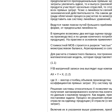
предполагается пропорциональным прямым затр
затраты увеличить вдвое, то и выпуск (валовой
продукта участвует несколько отраслей, то эт
всех прямых затрат. Тезис о линейности связе
экономической действительности. На самом де
(ради облегчения процесса расчетов по межот
представить как систему линейных уравнений,
Ведутся также поиски путей большего приближе
форме, от предпосылки линейности.
В принципе возможны два метода оценки прод
на производство) и по ценам конечного потре
продукции). На практике в основном применяет
Стоимостной МОБ строится в разрезе “чистых” 
межотраслевом балансе, Агрегирование) в соп
Для расчета стоимостного баланса, построенно
математическая модель, которая представляет
(1.1)
В матричной записи она выглядит еще компак
AX + Y = X, (1.2)
где X -- вектор-столбец объемов производства; Y 
коэффициентов прямых затрат. Эту систему пр
Решение системы относительно X позволяет вы
получения запланированного количества конечн
по данным о валовом продукте. Как видим, прин
постановки задачи. Процесс ее решения связан 
отрасли на единицу продукции j-й отрасли (о
затрат).
Включив их в указанное выше уравнение, прео