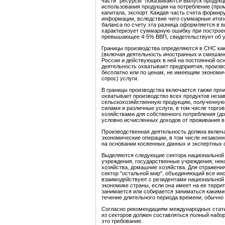
части "ресурсы" показываются выпуск продукци
использования продукции на потребление (пром
капитала, экспорт. Каждая часть счета формир
информации, вследствие чего суммарные итоги
баланса по счету эта разница оформляется в в
характеризует суммарную ошибку при построен
превышающее 4-5% ВВП, свидетельствует об у
Границы производства определяются в СНС как
(включая деятельность иностранных и смешан
России и действующих в ней на постоянной осн
деятельность охватывает предприятия, произ
бесплатно или по ценам, не имеющим экономич
спрос) услуги.
В границы производства включается также про
охватывает производство всех продуктов незав
сельскохозяйственную продукцию, полученную
силами и различные услуги, в том числе торго
хозяйствами для собственного потребления (до
условно исчисленных доходов от проживания 
Производственная деятельность должна включа
экономические операции, в том числе незакон
на основании косвенных данных и экспертных 
Выделяются следующие сектора национальной
учреждения, государственные учреждения, не
хозяйства, домашние хозяйства. Для отражени
сектор "остальной мир", объединяющий все инс
взаимодействуют с резидентами национальной 
экономике страны, если она имеет на ее террит
занимается или собирается заниматься какими
течение длительного периода времени, обычно 
Согласно рекомендациям международных статис
из секторов должен составляться полный набо
это требование.