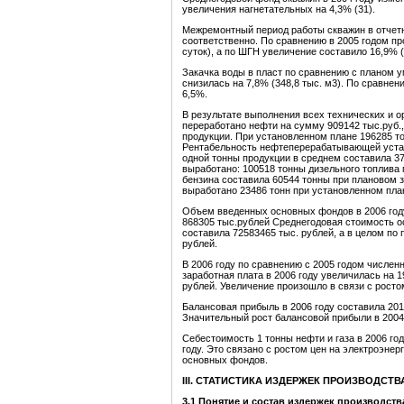
увеличения нагнетательных на 4,3% (31).
Межремонтный период работы скважин в отчетн
соответственно. По сравнению в 2005 годом п
суток), а по ШГН увеличение составило 16,9% (
Закачка воды в пласт по сравнению с планом у
снизилась на 7,8% (348,8 тыс. м3). По сравне
6,5%.
В результате выполнения всех технических и 
переработано нефти на сумму 909142 тыс.руб., 
продукции. При установленном плане 196285 т
Рентабельность нефтеперерабатывающей устан
одной тонны продукции в среднем составила 3
выработано: 100518 тонны дизельного топлива 
бензина составила 60544 тонны при плановом з
выработано 23486 тонн при установленном план
Объем введенных основных фондов в 2006 год
868305 тыс.рублей Среднегодовая стоимость о
составила 72583465 тыс. рублей, а в целом по
рублей.
В 2006 году по сравнению с 2005 годом числен
заработная плата в 2006 году увеличилась на 
рублей. Увеличение произошло в связи с рост
Балансовая прибыль в 2006 году составила 2015
Значительный рост балансовой прибыли в 2004 
Себестоимость 1 тонны нефти и газа в 2006 год
году. Это связано с ростом цен на электроэнер
основных фондов.
III. СТАТИСТИКА ИЗДЕРЖЕК ПРОИЗВОДСТВ
3.1 Понятие и состав издержек производст