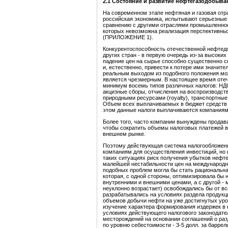
2.1 Состояние и развитие нефтегазодобыв
На современном этапе нефтяная и газовая отр
российская экономика, испытывают серьезные 
сравнению с другими отраслями промышленност
которых невозможна реализация перспективны
(ПРИЛОЖЕНИЕ 1).
Конкурентоспособность отечественной нефте
других стран - в первую очередь из-за высоких
падение цен на сырье способно существенно 
и, естественно, привести к потере ими значит
реальным выходом из подобного положения мож
является чрезмерным. В настоящее время от
минимум восемь типов различных налогов: НДС,
акцизные сборы, отчисления на воспроизводст
природными ресурсами (royalty), транспортные
Объем всех выплачиваемых в бюджет средств 
этом данные налоги выплачиваются компаниями
Более того, часто компании вынуждены продав
чтобы сократить объемы налоговых платежей в 
внешнем рынке.
Поэтому действующая система налогообложения
компаниям для осуществления инвестиций, но 
таких ситуациях риск получения убытков неф
малейшей нестабильности цен на международ
подобных проблем могла бы стать рациональн
которая, с одной стороны, оптимизировала бы
внутренними и внешними ценами, а с другой -
неуклонно возрастает) освобождались бы от вс
разрабатывались на условиях раздела продукц
объемов добычи нефти на уже достигнутых ур
изучение характера формирования издержек в 
условиях действующего налогового законодате
месторождений на основании соглашений о раз
по уровню себестоимости - 3-5 долл. за баррел