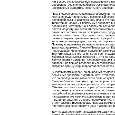
лет вопрос о массированном привлечении в не
совершенствования российского законодательс
иностранных экспертов, имеет много изъянов.
Пока в сфере оптимизации налогообложения н
компании будут испытывать постоянный недос
ресурсной базы. В долгосрочном плане это пр
территории России и к поиску ими перспективн
российская нефтедобыча в современных услов
постоянно растущий дефицит федерального и м
валютных поступлений от экспорта своей проду
выбирать что-то одно. В условиях наметившей
рынке и падению цен на нее интерес к разраб
запасами углеводородного сырья, со стороны
Поэтому привлечение западного капитала к ра
таких как, например, Тимано-Печорская или Ю
после доработки основных положений законода
тем, что западные компании хотят себя огради
действия реализуемых проектов и, в то же вр
деятельности в условиях, благоприятных для н
баррель), на период разработки месторождени
затрат на добычу сырья представляется более
Выплачиваемые налоги за природный газ пока 
серьезные проблемы в деятельности этой отра
что за последний год количество "живых" денег
"Газпром" возросло почти в 6 раз и впервые 
компанией на внутреннем рынке, остаются друг
Объемы поставок газа в эти республики значи
существенно улучшить финансовое состояние 
российской экономики связаны в основном с у
направлении уже сделаны конкретные шаги - в
г. позволит увеличить экспорт продукции РАО на
строительство трубопровода, прокладываемого 
поставок газа по которому в 2010 г. достигнет 16
Другим долгосрочным направлением развития э
ожидания, станет выход на рынки стран Азиатс