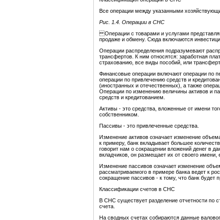
Все
операции
между
указанными
хозяйствующи
Рис. 1.4. Операции в СНС
Операции с товарами и услугами представляют
продаже и обмену. Сюда включаются инвестици
Операции распределения подразумевают распр
трансфертов. К ним относятся: заработная плат
страхованию, все виды пособий, или трансферты
Финансовые операции включают операции по пе
операции по привлечению средств и кредитова
(иностранных и отечественных), а также опер
Операции по изменению величины активов и п
средств и кредитованием.
Активы - это средства, вложенные от имени тог
собственником.
Пассивы - это привлеченные средства.
Изменение активов означает изменение объема
к примеру, банк вкладывает большее количест
говорит нам о сокращении вложений денег в дан
вкладчиков, он размещает их от своего имени, 
Изменение пассивов означает изменение объе
рассматриваемого в примере банка ведет к рос
сокращение пассивов - к тому, что банк будет
Классификации счетов в СНС
В СНС существует разделение отчетности по с
счета.
На сводных счетах собираются данные валовог