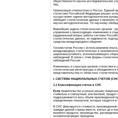
общественности научно-исследовательских уч
лиц.
Организация статистики в России
. Единый ц
статистике Российской Федерации решает осно
осуществляет единое методологическое руково
обобщает статистические данные о явлениях о
научно-методологических. По научному обобще
Важнейшая задача статистических органов - р
управления о происходящих изменениях в соци
кардинальный вопрос работы системы Российск
статистических данных, их надежности, подхо
средства международного общения.
Госкомстатом России с использованием опыта,
международных статистических и экономически
широкомасштабного, всеохватывающего сбора
наблюдений. В связи с этим формы статистиче
наблюдений России.
Изменилась и структура органов статистики в
статистические регистратуры и объединяются 
представительства от областных статистически
I. СИСТЕМА НАЦИОНАЛЬНЫХ СЧЕТОВ (СНС
1.1 Классификация счетов в СНС
Если
правительство
успешно
решает
макроэк
стабильно и совокупный, или валовой, продук
подразумевается весь объем произведенной пр
определенные показатели, которые сводятся в
В СНС фиксируется стоимость произведенной и
граждан данной страны вместе, взятых до и по
валового продукта: производство, распределен
основополагающих принципах