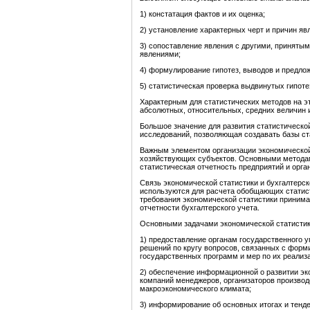
1) констатация фактов и их оценка;
2) установление характерных черт и причин яв
3) сопоставление явления с другими, приняты
явлениями;
4) формулирование гипотез, выводов и предло
5) статистическая проверка выдвинутых гипот
Характерным для статистических методов на э
абсолютных, относительных, средних величин 
Большое значение для развития статистическо
исследований, позволяющая создавать базы ст
Важным элементом организации экономической 
хозяйствующих субъектов. Основными методам
статистическая отчетность предприятий и орган
Связь экономической статистики и бухгалтерско
используются для расчета обобщающих статист
требования экономической статистики приним
отчетности бухгалтерского учета.
Основными задачами экономической статистик
1) предоставление органам государственного 
решений по кругу вопросов, связанных с форм
государственных программ и мер по их реализ
2) обеспечение информационной о развитии эк
компаний менеджеров, организаторов производ
макроэкономического климата;
3) информирование об основных итогах и тенд