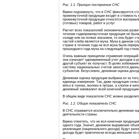
Рис. 1.1. Принцип построения СНС
Важно подчеркнуть, что в СНС фиксируется сто
промежуточной продукции входит в стоимость 
промежуточной продукции относятся материал
(готовых) товаров, работ и услуг
Расчет всех показателей экономическою разви
течение годапромежуточная продукция не была
складе или на полках магазина, то она будет с
частей хлеба является мука. Мука в данном слу
стране в течение года не вся мука была перер
прошедшего года мука на следующий год стала
Очень важным принципом отражения операций в
она означает' одновременный учет доходов и р
другой субъект их получаст. В целях избежани
систему национальных счетов заносятся данны
субъектов. Безусловно, денежная оценка доход
Денежная оценка продукции выбрана из-за того
единицы измерения. Так, даже продукция сельс
мясо в тоннах, молоко в литрах, а хлопок в ки
денежный эквивалент всей конечной продукции
В общем виде показатели СНС можно разделить
Рис. 1.2. Общие показатели СНС
В СНС отражается исключительно денежная оце
деятельности страны.
Важно отметить, что не вся конечная продукция
одного года. Значит, денежное выражение объе
реализации (национального дохода) будут ра
дохода будет практически всегда меньшим по 