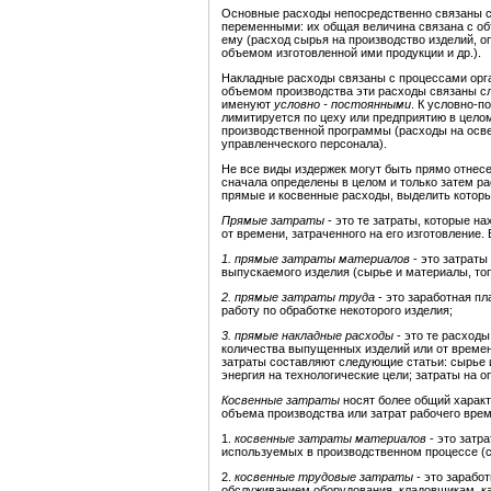
Основные расходы непосредственно связаны с 
переменными: их общая величина связана с о
ему (расход сырья на производство изделий, о
объемом изготовленной ими продукции и др.).
Накладные расходы связаны с процессами орга
объемом производства эти расходы связаны сл
именуют
условно - постоянными
. К условно-п
лимитируется по цеху или предприятию в цело
производственной программы (расходы на осв
управленческого персонала).
Не все виды издержек могут быть прямо отнесе
сначала определены в целом и только затем 
прямые и косвенные расходы, выделить которые
Прямые затраты
- это те затраты, которые н
от времени, затраченного на его изготовление.
1.
прямые затраты материалов
- это затраты
выпускаемого изделия (сырье и материалы, топ
2.
прямые затраты труда
- это заработная п
работу по обработке некоторого изделия;
3.
прямые накладные расходы
- это те расходы
количества выпущенных изделий или от времени
затраты составляют следующие статьи: сырье 
энергия на технологические цели; затраты на оп
Косвенные затраты
носят более общий характе
объема производства или затрат рабочего врем
1.
косвенные затраты материалов
- это затр
используемых в производственном процессе (см
2.
косвенные трудовые затраты
- это зарабо
обслуживанием оборудования, кладовщикам, ка