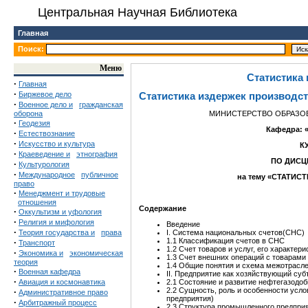
Центральная Научная Библиотека
Главная
Поиск:
Меню
Статистика
·
Главная
·
Биржевое дело
Статистика издержек производс
·
Военное дело и
гражданская
оборона
МИНИСТЕРСТВО ОБРАЗОВ
·
Геодезия
Кафедра: 
·
Естествознание
·
Искусство и культура
К
·
Краеведение и
этнография
ПО ДИСЦ
·
Культурология
·
Международное
публичное
на тему «СТАТИ
право
·
Менеджмент и трудовые
отношения
Содержание
·
Оккультизм и уфология
·
Религия и мифология
Введение
·
Теория государства и
права
I. Система национальных счетов(СНС)
1.1 Классификация счетов в СНС
·
Транспорт
1.2 Счет товаров и услуг, его характери
·
Экономика и
экономическая
1.3 Счет внешних операций с товарами 
теория
1.4 Общие понятия и схема межотрасл
·
Военная кафедра
II. Предприятие как хозяйствующий су
·
Авиация и космонавтика
2.1 Состояние и развитие нефтегазод
2.2 Сущность, роль и особенности усл
·
Административное право
предприятия)
·
Арбитражный процесс
2.3 Структура промышленного предпри