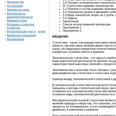
·
Архитектура
2.4 Технико-экономические показатели
·
Астрономия
III. Статистика издержек производства
3.1 Понятие и состав издержек произв
·
Банковское дело
3.2
Показатели уровня и динамики себе
·
Безопасность
3.3 Виды показателя затрат на 1 рубль
жизнедеятельности
3.4 Задача
·
Биржевое дело
Заключение
·
Ботаника и сельское
Список использованной литературы
Приложение 1
хозяйство
Приложение 2
·
Бухгалтерский учет и
аудит
·
Валютные отношения
ВВЕДЕНИЕ
·
Ветеринария
Статистика - наука, изучающая массовые явле
области, где массовые явления имеют место; в
наука, исследующая конкретные количественн
конкретных условиях места и времени.
Экономическая статистика - это одна из наибо
вида практической деятельности органов госуд
характеристикой массовых явлений и процессо
Экономическая статистика тесно связана с раз
демографическая статистика и статистика отд
Граница между экономической статистикой и др
В экономической статистике используется поло
принципы и методы статистической науки, рас
особенностью экономической статистики являе
основные виды экономической деятельности и 
Методологической основой статистики являетс
явлений природы и общества. Это означает, чт
процессы не изолированно, а в их взаимодейств
движении, в изменении и развитии.
Под статистической методологией понимается 