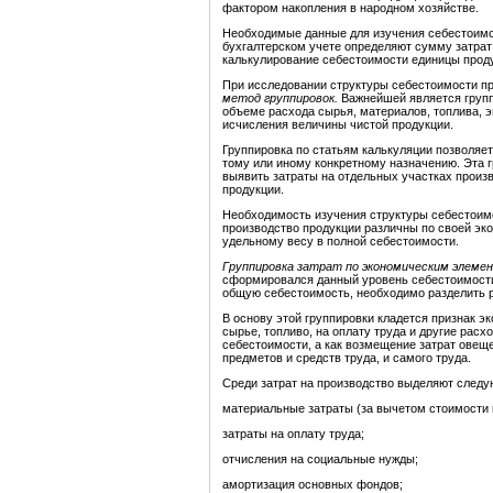
фактором накопления в народном хозяйстве.
Необходимые данные для изучения себестоимос
бухгалтерском учете определяют сумму затрат 
калькулирование себестоимости единицы прод
При исследовании структуры себестоимости пр
метод группировок.
Важнейшей является групп
объеме расхода сырья, материалов, топлива, эн
исчисления величины чистой продукции.
Группировка по статьям калькуляции позволяе
тому или иному конкретному назначению. Эта г
выявить затраты на отдельных участках произ
продукции.
Необходимость изучения структуры себестоимо
производство продукции различны по своей эко
удельному весу в полной себестоимости.
Группировка затрат по экономическим элеме
сформировался данный уровень себестоимости,
общую себестоимость, необходимо разделить р
В основу этой группировки кладется признак э
сырье, топливо, на оплату труда и другие рас
себестоимости, а как возмещение затрат овещ
предметов и средств труда, и самого труда.
Среди затрат на производство выделяют след
материальные затраты (за вычетом стоимости 
затраты на оплату труда;
отчисления на социальные нужды;
амортизация основных фондов;