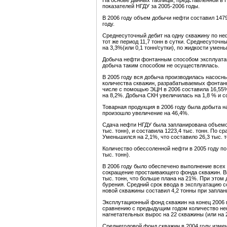
На основе данных таблицы, представленной в 
показателей НГДУ за 2005-2006 годы.
В 2006 году объем добычи нефти составил 1479 
году.
Среднесуточный дебит на одну скважину по нефт
тот же период 11,7 тонн в сутки. Среднесуточ
на 3,3%(или 0,1 тонн/сутки), по жидкости умень
Добыча нефти фонтанным способом эксплуатаци
добыча таким способом не осуществлялась.
В 2005 году вся добыча производилась насосны
количества скважин, разрабатываемых фонтан
числе с помощью ЭЦН в 2006 составила 16,5
на 8,2%. Добыча СКН увеличилась на 1,8 % и с
Товарная продукция в 2006 году была добыта 
произошло увеличение на 46,4%.
Сдача нефти НГДУ была запланирована объемом 
тыс. тонн), и составила 1223,4 тыс. тонн. По 
Уменьшился на 2,1%, что составило 26,3 тыс. т
Количество обессоленной нефти в 2005 году п
тыс. тонн).
В 2006 году было обеспечено выполнение всех
сокращение простаивающего фонда скважин. Вв
тыс. тонн, что больше плана на 21%. При этом 
бурения. Средний срок ввода в эксплуатацию со
новой скважины составил 4,2 тонны при заплан
Эксплутационный фонд скважин на конец 2006 г
сравнению с предыдущим годом количество неф
нагнетательных вырос на 22 скважины (или на 
Среднегодовой фонд скважин в 2004 году измен