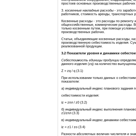
простоев основных производственных рабочих 
3.
косвенные накладные расходы
- это зарабо
работников, стоимость аренды, транспортных р
Косвенные расходы - это расходы по ремонту
общехозяйственные, коммерческие расходы. Вс
только косвенным путем, при помощи условных
производственных рабочих.
Статьи, объединяющие косвенные расходы, на
производственную себестоимость изделия. Сум
реализованной продукции.
3.2
Показатели уровня и динамики себесто
Себестоимость единицы продукции
определяе
данного изделия (zq) на количество выпущенных
Z = zq / q (3.1)
При использовании только данных о себестои
показатели:
а) индивидуальный индекс планового задания 
себестоимости изделия:
iz = zпл / z0 (3.2)
б) индивидуальный индекс выполнения планово
z1/zпл (3.3)
в) индивидуальный индекс динамики себестоим
iz = z1 / zo (3.4)
Разности абсолютных величин числителя и зна