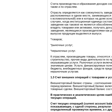
Счета производства и образования доходов сос
также и по отраслям.
Отрасль определяется как совокупность заведе
расположенных в одном месте, занимающихся 
к вспомогательной) или в которых на долю осн
случаях, когда институционная единица состоит
заведение как таковое не является обособлен
владеть товарами или активами, получать дохо
заведения, являющиеся производителями как р
выпуске продукции выделяется выпуск:
*товаров;
*рыночных услуг;
*нерыночных услуг.
К отраслям, производящим товары, относятся:
строительство, прочие виды деятельности по п
оказывающим услуги. Рыночные услуги включаю
значимым ценам. Услуги, финансируемые полно
бюджета, внебюджетных фондов, средств предп
нерыночным услугам.
1.3
Счет внешних операций с товарами и усл
Внешнеторговый баланс страны - соотношение 
период времени. Внешнеторговый баланс вклю
товарные сделки. Внешнеторговый баланс сост
В практических и аналитических целях наи
текущих операций.
Счет текущих операций (current account ba
показывающее, с одной стороны, результат
определенный промежуток времени, а с дру