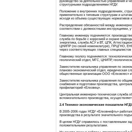
руководство за деятельностью управления и ч
структурными подразделениями НГДУ.
Положение о внутренних подразделениях, стру
применительно к типовым структурам и штат
исходя из объема существующих нормативов и
Распределение обязанностей между инженерно
соответствии с должностными инструкциями, 
Главному инженеру подчиняются: производстве
служба по борьбе с коррозией и охране природ
энергетика, служба АСУ и ВТ, ЦПК, Аттестацион
ЦНИПР (по своей номенклатуре), ПРЦГНО, Е
через соответствующих главных специалистов 
Главному геологу подчиняются: технологическ
геологический отдел, МГС, ЦНИПР, геологичес
Заместителю начальника управления по эконо
планово-экономический отдел, юридическая слу
общественные организации ООО «Елховлес» и
Заместителю начальника управления по общим
снабжения и подготовки производства, централ
профилакторий «Елховец».
Центральная инженерно-техническая служба об
вспомогательного производства, осуществляет
2.4 Технико-экономические показатели НГ
В 2005-2006 годах НГДУ «Елховнефть» работал
производства в результате значительного подъ
В целом НГДУ справилось с поставленными за
положительными результатами.