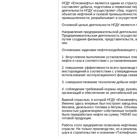
НГДУ «Елховнефть» является одним из структ
составляет добыча, подготовка и первичная пе
деятельности НГДУ осуществляет сбор, подгото
объектов нефтяной и газовой промышленности;
промышленности; разрабатывает и осуществля
Основной целью деятельности НГДУ является 
Направления предпринимательской деятельнос
Предпринимательская деятельность осуществл
путем создания филиалов, представительств, а
них.
Основными задачами нефтегазодобывающего у
1. безусловное выполнение установленных пла
нефти и газа в соответствии с установленным
2. повышение эффективности всего производс
месторождений в соответствии с утвержденным
использования эксплуатационного фонда скваж
3. совершенствование технологии добычи нефт
4. соблюдение требований охраны недр; руков
организаций и обеспечение их рентабельной ра
Важной отраслью, в которой НГДУ «Елховнефть
Именно здесь впервые был построен завод мощн
бензина, дизельного топлива и битума. Объемы
полностью удовлетворяет собственные потребн
было переработано нефти на сумму 740540 тыс. 
готовой продукции.
Работа этого предприятия позволила нефтяник
отрасли. Не только производство, но и реализ
шаги в строительстве и освоении «Татнефтью»