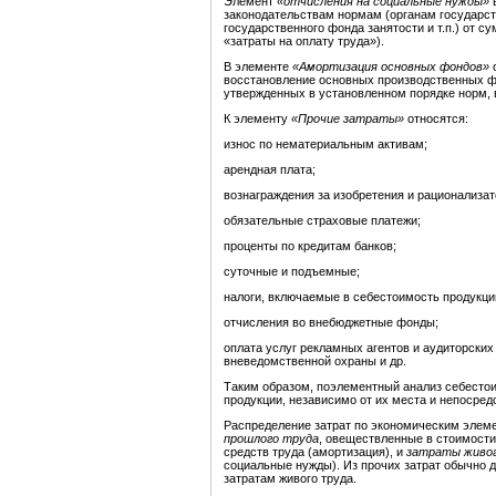
Элемент
«отчисления на социальные нужды»
законодательствам нормам (органам государст
государственного фонда занятости и т.п.) от с
«затраты на оплату труда»).
В элементе
«Амортизация основных фондов»
о
восстановление основных производственных ф
утвержденных в установленном порядке норм, 
К элементу
«Прочие затраты»
относятся:
износ по нематериальным активам;
арендная плата;
вознаграждения за изобретения и рационализа
обязательные страховые платежи;
проценты по кредитам банков;
суточные и подъемные;
налоги, включаемые в себестоимость продукции 
отчисления во внебюджетные фонды;
оплата услуг рекламных агентов и аудиторских
вневедомственной охраны и др.
Таким образом, поэлементный анализ себестои
продукции, независимо от их места и непосред
Распределение затрат по экономическим элеме
прошлого труда
, овеществленные в стоимости
средств труда (амортизация), и
затраты живо
социальные нужды). Из прочих затрат обычно д
затратам живого труда.