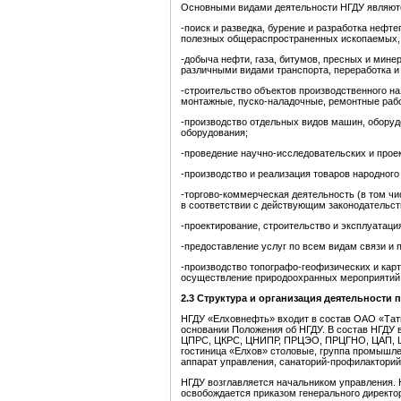
Основными видами деятельности НГДУ являют
-поиск и разведка, бурение и разработка нефт
полезных общераспространенных ископаемых,
-добыча нефти, газа, битумов, пресных и мине
различными видами транспорта, переработка и
-строительство объектов производственного на
монтажные, пуско-наладочные, ремонтные рабо
-производство отдельных видов машин, оборуд
оборудования;
-проведение научно-исследовательских и прое
-производство и реализация товаров народного
-торгово-коммерческая деятельность (в том чи
в соответствии с действующим законодательст
-проектирование, строительство и эксплуатац
-предоставление услуг по всем видам связи и 
-производство топографо-геофизических и карт
осуществление природоохранных мероприятий 
2.3 Структура и организация деятельности 
НГДУ «Елховнефть» входит в состав ОАО «Татн
основании Положения об НГДУ. В состав НГДУ 
ЦПРС, ЦКРС, ЦНИПР, ПРЦЭО, ПРЦГНО, ЦАП, ЦК
гостиница «Елхов» столовые, группа промышлен
аппарат управления, санаторий-профилакторий
НГДУ возглавляется начальником управления. 
освобождается приказом генерального директ