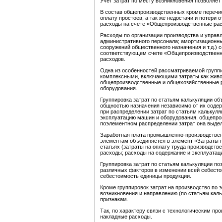
Учет затрат по месту возникновения позволяет 
В состав общепроизводственных кроме перечи
оплату простоев, а так же недостачи и потери 
расходы на счете «Общепроизводственные рас
Расходы по организации производства и управ
административного персонала; амортизационны
сооружений общественного назначения и т.д.)
соответствующем счете «Общепроизводственны
расходов.
Одна из особенностей рассматриваемой группир
комплексными, включающими затраты как живого
общепроизводственные и общехозяйственные р
оборудования.
Группировка затрат по статьям калькуляции об
общностью назначения независимо от их соде
при распределении затрат по статьям калькуля
эксплуатацию машин и оборудования, общепро
поэлементном распределении затрат она выдел
Заработная плата промышленно-производственн
элементам объединяется в элемент «Затраты на
статьях (затраты на оплату труда производст
расходы; расходы на содержание и эксплуатац
Группировка затрат по статьям калькуляции по
различных факторов в изменении всей себестои
себестоимость единицы продукции.
Кроме группировок затрат на производство по 
возникновения и направлению (по статьям каль
признакам.
Так, по характеру связи с технологическим пр
накладные расходы.