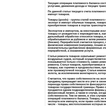
Текущие операции платежного баланса сост
услугами, движения дохода и текущих тран
По данной статье текущего счета платежно
импорт товаров.
Товары (goods) - группа статей платежног
экспорт и импорт обычных товаров, товаро
приобретение товаров в портах транспорт
Экспортом и импортом, за некоторыми искл
товары от резидентов к нерезидентам и, на
дальнейшей обработки относятся товары, к
обрабатываются за рубежом и затем реимпо
(бензин). Переработкой считается процесс,
физические изменения (например, пошив ко
незначительны (добавление фирменных этик
переработкой, а оказанием услуги.
Статья ремонта товаров охватывает ремон
воздушных судов, который осуществляется 
показывается только стоимость самих ремон
ремонта. Статья товаров, приобретаемых в
товары, как горючее и продовольствие, пр
или промежуточной посадки. Статья немоне
золота, за исключением монетарного, кото
Считается, что право собственности на экс
продавец прекращает вести его учет в свое
перехода права собственности фиксирует
товаром государственной границы. Право с
продаются одним подразделением фирмы др
финансовый лизинг, а также в случае, когд
собственности. Тем не менее, в этих случая
операций платежного баланса. Товары, не 
экспорта или импорта, если право собствен
числе - товары, местоположение которых н