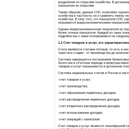
разделения по отраслям хозяйства. В детализ
показатели по отраслям.
Таким образом, данные СНС позволяют оценить
хозяйства в частности, но и сравнить темпы э
хозяйства. В силу того, что показатели СНС х
называются макроэкономическими показателя
Однако макроэкономические показатели не ог
более точные показатели. Каждый из таких по
подробно мы с ними познакомимся на следующ
1.2
Счет товаров и услуг, его характеристик
Счета являются счетами потоков, то есть в ни
через все стадии - от производства до конечно
Система завершается построением балансовых
богатства в отчетном периоде и межотраслевог
товаров и услуг показывается в детальном отр
Система национальных счетов в России в нас
-счет товаров и услуг;
-счет производства;
-счет образования первичных доходов;
-счет распределения первичных доходов;
-счет вторичного распределения доходов;
-счет использования доходов;
-счет операций с капиталом.
Счет товаров и услуг является своеобразной сво