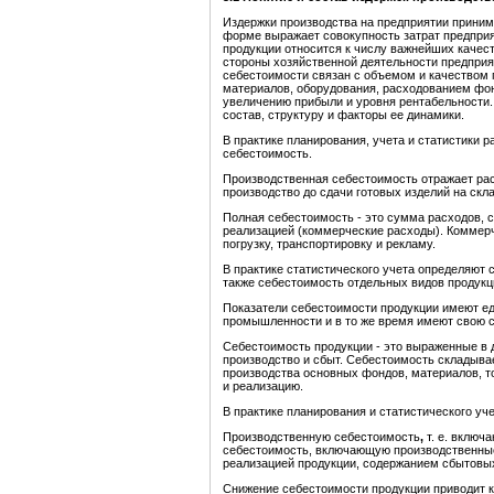
Издержки производства на предприятии приним
форме выражает совокупность затрат предприя
продукции относится к числу важнейших качес
стороны хозяйственной деятельности предприят
себестоимости связан с объемом и качеством 
материалов, оборудования, расходованием фон
увеличению прибыли и уровня рентабельности.
состав, структуру и факторы ее динамики.
В практике планирования, учета и статистики
себестоимость.
Производственная себестоимость отражает рас
производство до сдачи готовых изделий на скла
Полная себестоимость - это сумма расходов, с
реализацией (коммерческие расходы). Коммерч
погрузку, транспортировку и рекламу.
В практике статистического учета определяют 
также себестоимость отдельных видов продукц
Показатели себестоимости продукции имеют ед
промышленности и в то же время имеют свою с
Себестоимость продукции - это выраженные в 
производство и сбыт. Себестоимость складывае
производства основных фондов, материалов, топ
и реализацию.
В практике планирования и статистического уч
Производственную себестоимость
,
т. е. включ
себестоимость, включающую производственные 
реализацией продукции, содержанием сбытовых 
Снижение себестоимости продукции приводит к