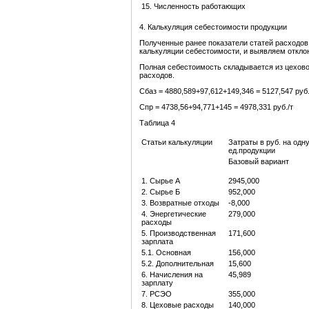
15. Численность работающих
4. Калькуляция себестоимости продукции
Полученные ранее показатели статей расходов 
калькуляции себестоимости, и выявляем откло
Полная себестоимость складывается из цехов
расходов.
Сбаз = 4880,589+97,612+149,346 = 5127,547 руб.
Спр = 4738,56+94,771+145 = 4978,331 руб./т
Таблица 4
Статьи калькуляции
Затраты в руб. на одн
ед.продукции
Базовый вариант
1. Сырье А
2945,000
2. Сырье Б
952,000
3. Возвратные отходы
-8,000
4. Энергетические
279,000
расходы
5. Производственная
171,600
зарплата
5.1. Основная
156,000
5.2. Дополнительная
15,600
6. Начисления на
45,989
зарплату
7. РСЭО
355,000
8. Цеховые расходы
140,000