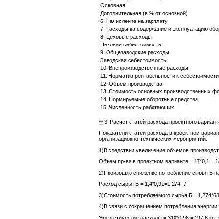
Основная
Дополнительная (в % от основной)
6. Начисление на зарплату
7. Расходы на содержание и эксплуатацию об
8. Цеховые расходы
Цеховая себестоимость
9. Общезаводские расходы
Заводская себестоимость
10. Внепроизводственные расходы
11. Норматив рентабельности к себестоимости
12. Объем производства
13. Стоимость основных производственных ф
14. Нормируемые оборотные средства
15. Численность работающих
3. Расчет статей расхода проектного вариант
Показатели статей расхода в проектном вариа
организационно-технических мероприятий.
1)В следствии увеличение объемов производст
Объем пр-ва в проектном варианте = 17*0,1 = 18
2)Произошло снижение потребление сырья Б н
Расход сырья Б = 1,4*0,91=1,274 т/т
3)Стоимость потребляемого сырья Б = 1,274*680
4)В связи с сокращением потребления энергии 
Энергетические расходы = 310*0,96 = 297,6 квт.ч