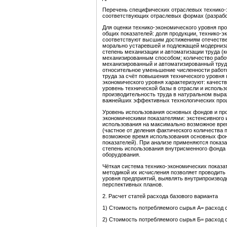
Перечень специфических отраслевых технико-э
соответствующих отраслевых формах (разработ
Для оценки технико-экономического уровня пр
общих показателей: доля продукции, технико-э
соответствуют высшим достижениям отечествен
морально устаревшей и подлежащей модернизац
степень механизации и автоматизации труда (
механизированным способом; количество рабоч
механизированный и автоматизированный труд 
относительное уменьшение численности работн
труда за счёт повышения технического уровня
экономического уровня характеризуют: качест
уровень технической базы в отрасли и исполь
производительность труда в натуральном выр
важнейших эффективных технологических проц
Уровень использования основных фондов и пр
экономическими показателями: экстенсивного 
использования на максимально возможное вре
(частное от деления фактического количества 
возможное время использования основных фонд
показателей). При анализе применяются показ
степень использования внутрисменного фонда 
оборудования.
Чёткая система технико-экономических показа
методикой их исчисления позволяет проводить
уровня предприятий, выявлять внутрипроизвод
перспективных планов.
2. Расчет статей расхода базового варианта
1) Стоимость потребляемого сырья А= расход с
2) Стоимость потребляемого сырья Б= расход с