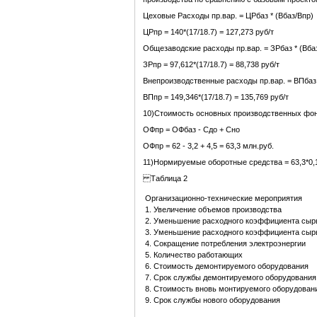
Цеховые Расходы пр.вар. = ЦРбаз * (Вбаз/Впр)
ЦРпр = 140*(17/18.7) = 127,273 руб/т
Общезаводские расходы пр.вар. = ЗРбаз * (Вба
ЗРпр = 97,612*(17/18.7) = 88,738 руб/т
Внепроизводственные расходы пр.вар. = ВПбаз 
ВПпр = 149,346*(17/18.7) = 135,769 руб/т
10)Стоимость основных производственных фон
ОФпр = ОФбаз - Сдо + Сно
ОФпр = 62 - 3,2 + 4,5 = 63,3 млн.руб.
11)Нормируемые оборотные средства = 63,3*0,1
Таблица 2
Организационно-технические мероприятия
1. Увеличение объемов производства
2. Уменьшение расходного коэффициента сыр
3. Уменьшение расходного коэффициента сыр
4. Сокращение потребления электроэнергии
5. Количество работающих
6. Стоимость демонтируемого оборудования
7. Срок службы демонтируемого оборудования
8. Стоимость вновь монтируемого оборудован
9. Срок службы нового оборудования