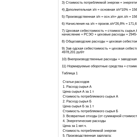
3) Стоимость потребляемой энергии = энергетич
4) Дополнительная з/п = основная з/п*10% = 156*
5) Производственная з/п = осн.з/п+ доп.з/п = 156
6) Начисления на з/п = произв.з/п*26,8% = 171,6
7) Цеховая себестоимость = стоимость сырья А
начисление + РСЭО + цеховые расходы = 2945+
8) Общезаводские расходы = цеховая себестоимо
9) Зав одская себестоимость = цеховая себест
4978,201 руб/т
10) Внепроизводственные расходы = заводская 
11) Нормируемые оборотные средства = стоимо
Таблица 1
Статьи расходов
1. Расход сырья А
Цена сырья А за 1 т
Стоимость потребляемого сырья А
2. Расход сырья Б
Цена сырья Б за 1 т
Стоимость потребляемого сырья Б
3. Возвратные отходы (от суммарной стоимост
4. Энергетические расходы
Цена за 1 квт.ч.
Стоимость потребляемой энергии
5. Производственная зарплата: