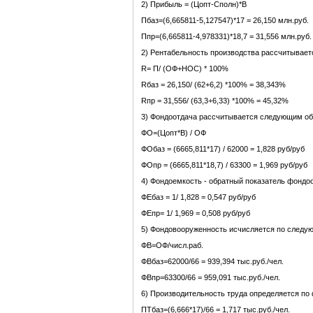
2) Прибыль = (Цопт-Сполн)*В
Пбаз=(6,665811-5,127547)*17 = 26,150 млн.руб.
Ппр=(6,665811-4,978331)*18,7 = 31,556 млн.руб.
2) Рентабельность производства рассчитывает
R= П/ (ОФ+НОС) * 100%
Rбаз = 26,150/ (62+6,2) *100% = 38,343%
Rпр = 31,556/ (63,3+6,33) *100% = 45,32%
3) Фондоотдача рассчитывается следующим об
ФО=(Цопт*В) / ОФ
ФОбаз = (6665,811*17) / 62000 = 1,828 руб/руб
ФОпр = (6665,811*18,7) / 63300 = 1,969 руб/руб
4) Фондоемкость - обратный показатель фондо
ФЕбаз = 1/ 1,828 = 0,547 руб/руб
ФЕпр= 1/ 1,969 = 0,508 руб/руб
5) Фондовооруженность исчисляется по следу
ФВ=ОФ/числ.раб.
ФВбаз=62000/66 = 939,394 тыс.руб./чел.
ФВпр=63300/66 = 959,091 тыс.руб./чел.
6) Производительность труда определяется по
ПТбаз=(6,666*17)/66 = 1,717 тыс.руб./чел.