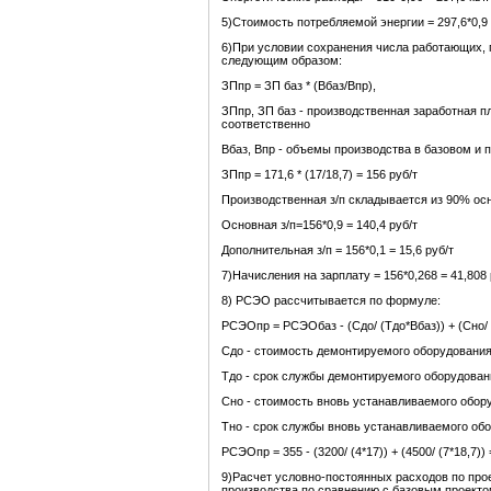
5)Стоимость потребляемой энергии = 297,6*0,9 
6)При условии сохранения числа работающих, 
следующим образом:
ЗПпр = ЗП баз * (Вбаз/Впр),
ЗПпр, ЗП баз - производственная заработная 
соответственно
Вбаз, Впр - объемы производства в базовом и 
ЗПпр = 171,6 * (17/18,7) = 156 руб/т
Производственная з/п складывается из 90% ос
Основная з/п=156*0,9 = 140,4 руб/т
Дополнительная з/п = 156*0,1 = 15,6 руб/т
7)Начисления на зарплату = 156*0,268 = 41,808 
8) РСЭО рассчитывается по формуле:
РСЭОпр = РСЭОбаз - (Сдо/ (Тдо*Вбаз)) + (Сно/ 
Сдо - стоимость демонтируемого оборудовани
Тдо - срок службы демонтируемого оборудован
Сно - стоимость вновь устанавливаемого обор
Тно - срок службы вновь устанавливаемого об
РСЭОпр = 355 - (3200/ (4*17)) + (4500/ (7*18,7)) 
9)Расчет условно-постоянных расходов по про
производства по сравнению с базовым проекто