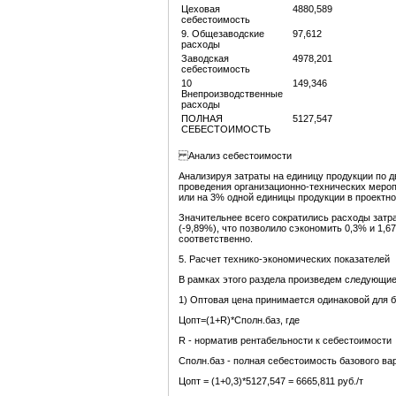
Цеховая
4880,589
себестоимость
9. Общезаводские
97,612
расходы
Заводская
4978,201
себестоимость
10
149,346
Внепроизводственные
расходы
ПОЛНАЯ
5127,547
СЕБЕСТОИМОСТЬ
Анализ себестоимости
Анализируя затраты на единицу продукции по д
проведения организационно-технических мероп
или на 3% одной единицы продукции в проектн
Значительнее всего сократились расходы затр
(-9,89%), что позволило сэкономить 0,3% и 1,
соответственно.
5. Расчет технико-экономических показателей
В рамках этого раздела произведем следующие
1) Оптовая цена принимается одинаковой для б
Цопт=(1+R)*Сполн.баз, где
R - норматив рентабельности к себестоимости
Сполн.баз - полная себестоимость базового ва
Цопт = (1+0,3)*5127,547 = 6665,811 руб./т