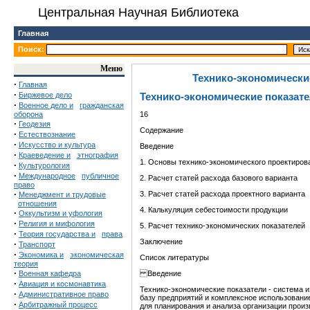
Центральная Научная Библиотека
Главная
Поиск:
Меню
Технико-экономически
·
Главная
·
Биржевое дело
Технико-экономические показат
·
Военное дело и
гражданская
оборона
16
·
Геодезия
Содержание
·
Естествознание
·
Искусство и культура
Введение
·
Краеведение и
этнография
1. Основы технико-экономического проектиров
·
Культурология
·
Международное
публичное
2. Расчет статей расхода базового варианта
право
·
3. Расчет статей расхода проектного варианта
Менеджмент и трудовые
отношения
4. Калькуляция себестоимости продукции
·
Оккультизм и уфология
·
Религия и мифология
5. Расчет технико-экономических показателей
·
Теория государства и
права
Заключение
·
Транспорт
·
Экономика и
экономическая
Список литературы
теория
·
Военная кафедра
Введение
·
Авиация и космонавтика
Технико-экономические показатели - система
·
Административное право
базу предприятий и комплексное использовани
·
Арбитражный процесс
для планирования и анализа организации произ