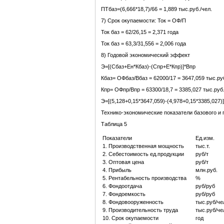
ПТбаз=(6,666*18,7)/66 = 1,889 тыс.руб./чел.
7) Срок окупаемости: Ток = ОФ/П
Ток баз = 62/26,15 = 2,371 года
Ток баз = 63,3/31,556 = 2,006 года
8) Годовой экономический эффект
Э=[(Сбаз+Ен*Кбаз)-(Спр+Е*Кпр)]*Впр
Кбаз= ОФбаз/Вбаз = 62000/17 = 3647,059 тыс.руб
Кпр= ОФпр/Впр = 63300/18,7 = 3385,027 тыс.руб.
Э=[(5,128+0,15*3647,059)-(4,978+0,15*3385,027)]
Технико-экономические показатели базового и 
Таблица 5
Показатели
Ед.изм.
1. Производственная мощность
тыс.т.
2. Себестоимость ед.продукции
руб/т
3. Оптовая цена
руб/т
4. Прибыль
млн.руб.
5. Рентабельность производства
%
6. Фондоотдача
руб/руб
7. Фондоемкость
руб/руб
8. Фондовооруженность
тыс.руб/че
9. Производительность труда
тыс.руб/че
10. Срок окупаемости
год