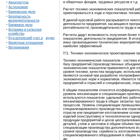
·
и оборотных фондов, трудовых ресурсов и т.д.
Архитектура
·
Астрономия
Расчет технико-экономических показателей ра
·
Банковское дело
ориентироваться в ходе и перспективах техник
·
Безопасность
В данной курсовой работе раскрываются некот
жизнедеятельности
деятельности предприятия, касающиеся прогр
·
Биржевое дело
рентабельности, производительности труда и н
·
Ботаника и сельское
хозяйство
Расчеты дадут возможность получения более т
·
Бухгалтерский учет и
аудит
показателях деятельности предприятия. В итог
·
иных организационно-технических мероприятий.
Валютные отношения
наиболее эффективный.
·
Ветеринария
1. Технико-экономическое проектирование п
Технико-экономические показатели - система
базу предприятий (производственных объедине
экономические показатели применяются для пла
уровня техники, качества продукции, использо
являются основой при разработке техпромфинп
экономических норм и нормативов. Имеются те
предприятий и отраслей и специфические, отр
К общим показателям относятся коэффициенты 
уровень механизации и специализации произво
используются показатели: удельный вес рабоч
механизированного труда в общих затратах тр
процессов. Уровень специализации промышлен
специализированного производства или отрасли
отрасли или предприятия изготовлением основн
изделий (конструктивно и технологически одн
продукции предприятий и цехов централизован
деталей, узлов и заготовок в общем объёме пр
специализации производства дополнительно ис
уровня производства: серийность изготовляемо
специализированного оборудования в общем па
др.