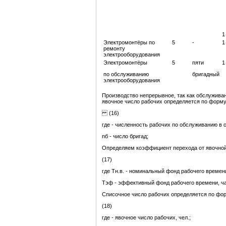
1
Электромонтёры по
5
-
1
ремонту
электрооборудования
Электромонтёры
5
пяти
1
по обслуживанию
бригадный
электрооборудования
Производство непрерывное, так как обслужива
явочное число рабочих определяется по форму
(16)
где - численность рабочих по обслуживанию в о
nб - число бригад;
Определяем коэффициент перехода от явочной
(17)
где Тн.в. - номинальный фонд рабочего времени
Тэф - эффективный фонд рабочего времени, ча
Списочное число рабочих определяется по фо
(18)
где - явочное число рабочих, чел.;