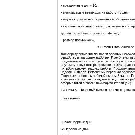
- праздничные дни - 16;
- планируемые невыходы на работу - 3 дня;
- годовая трудоёмкость ремонта и обслуживани
- часовая тарифная ставка: для ремонтного перс
для оперативного персонала - 44 руб;
- размер премии 40%.
3.1 Расчёт планового б
Для определения численности рабочих необход
отработке в год одним рабочим. Расчёт планов
продолжительности отпуска, невыходов в связ
внутрисменных потерь времени, режима работ
пятибригадному графику работы. Продолжител
недели 36 часов. Ремонтный персонал работает
Продолжительность рабочей смены 8 часов. Пр
времени составляется отдельно в условиях ра
оформляется в табличной форме (таблица 3).
Таблица 3 - Плановый баланс рабочего времени
Показатели
1 Календарные дни
2 Нерабочие дни