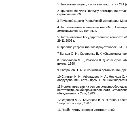
1
Налоговый кодекс, часть вторая, статья 241 (
2 Приложение №9 к Порядку регистрации страх
страхования РФ
3
Трудовой кодекс Российской Федерации. Москв
4 Постановление правительства РФ от 1 январ
амортизационные гру
п
пы».
5 Постановление Государственного ком
и
тета «
29.11.2006 г.
6 Правила устройства электроустановок - М.: 
7 Волков О. И., Скляренко В. К. «Экономика пре
8 Коновалова Л. Л., Рожкова Л. Д. «Электр
о
снаб
школа, 1980 г.
9 Сафронов Н. А. «Экономика организации (пред
10 Синягин Н. Н., Афанасьев Н. А., Новиков С.
оборудования и сетей промышленной энергетики»
11 Нормы времени на ремонт электрооб
о
рудов
нефтехимической промышленности. Отраслевая
объединения. - Уфа, 1983 г.
12 Федоров А. А., Каменева В. В. «Основы эл
Энергоатомиздат, 1987 г.
13 Прайс-листы заводов изготовителей.