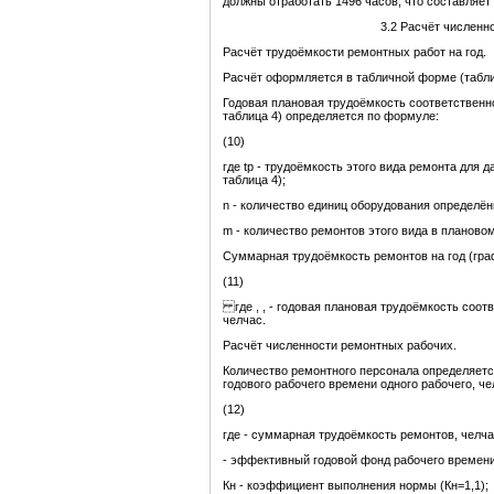
должны отработать 1496 часов, что составляет 
3.2 Расчёт численн
Расчёт трудоёмкости ремонтных работ на год.
Расчёт оформляется в табличной форме (табли
Годовая плановая трудоёмкость соответственно 
таблица 4) определяется по формуле:
(10)
где tр - трудоёмкость этого вида ремонта для д
таблица 4);
n - количество единиц оборудования определённ
m - количество ремонтов этого вида в плановом 
Суммарная трудоёмкость ремонтов на год (граф
(11)
где , , - годовая плановая трудоёмкость соотв
челчас.
Расчёт численности ремонтных рабочих.
Количество ремонтного персонала определяетс
годового рабочего времени одного рабочего, че
(12)
где - суммарная трудоёмкость ремонтов, челча
- эффективный годовой фонд рабочего времени 
Кн - коэффициент выполнения нормы (Кн=1,1);