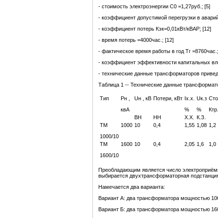
- стоимость электроэнергии С0 =1,27руб.; [5]
- коэффициент допустимой перегрузки в аварийн
- коэффициент потерь Кэк=0,01кВт/кВАР; [12]
- время потерь =4000час.; [12]
- фактическое время работы в год Тг =8760час.
- коэффициент эффективности капитальных вл
- технические данные трансформаторов приведе
Таблица 1 -- Технические данные трансформат
Тип
Рн ,
Uн , кВ
Потери, кВт
Iх.х.
Uк.з
Сто
квА
%
%
Ктр
ВН
НН
Х.Х.
К.З.
ТМ
1000
10
0,4
1,55
1,08
1,2
1000/10
ТМ
1600
10
0,4
2,05
1,6
1,0
1600/10
Преобладающим является число электроприёмн
выбирается двухтрансформаторная подстанци
Намечается два варианта:
Вариант А: два трансформатора мощностью 10
Вариант Б: два трансформатора мощностью 16