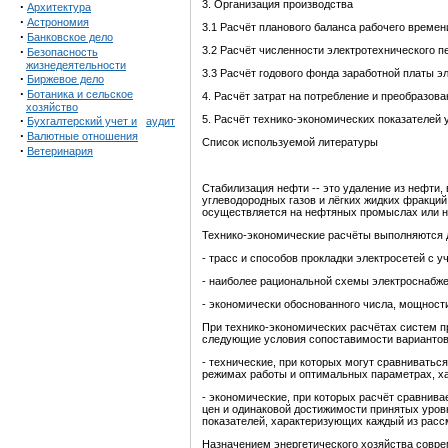
3. Организация производства
·
Архитектура
·
Астрономия
3.1 Расчёт планового баланса рабочего времен
·
Банковское дело
·
3.2 Расчёт численности электротехнического п
Безопасность
жизнедеятельности
3.3 Расчёт годового фонда заработной платы э
·
Биржевое дело
·
Ботаника и сельское
4. Расчёт затрат на потребление и преобразов
хозяйство
·
5. Расчёт технико-экономических показателей 
Бухгалтерский учет и
аудит
·
Валютные отношения
Список используемой литературы
·
Ветеринария
Стабилизация нефти -- это удаление из нефти,
углеводородных газов и лёгких жидких фракций
осуществляется на нефтяных промыслах или н
Технико-экономические расчёты выполняются 
- трасс и способов прокладки электросетей с 
- наиболее рациональной схемы электроснабже
- экономически обоснованного числа, мощност
При технико-экономических расчётах систем 
следующие условия сопоставимости вариантов
- технические, при которых могут сравнивать
режимах работы и оптимальных параметрах, х
- экономические, при которых расчёт сравнив
цен и одинаковой достижимости принятых уровн
показателей, характеризующих каждый из рас
Назначением энергетического хозяйства совре