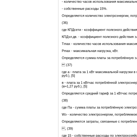
- количество часов использования максимальной
- собственные расходы 15%.
Определяется количество электроэнергии, пот
(36)
где КПДсети - коэффициент полезного действия
КПДэл.дв. - коэффициент полезного действия э
Тmax - количество часов использования максим
Рmax - максимальная нагрузка, кВт.
Определяется сумма платы за потреблённую эл
(37)
где а - плата за 1 кВт максимальной нагрузки 
руб.), [5]
в - плата за 1 кВтчас потреблённой электроэне
(в=1,27 руб.), [5]
Определяется средний тариф за 1 кВтчас потре
(38)
где Па - сумма платы за потреблённую электро
Wэ - количество электроэнергии, потребляемое
Определяются затраты, связанные с потреблен
, (39)
где 15 - собственные расходы по электрохозяйс