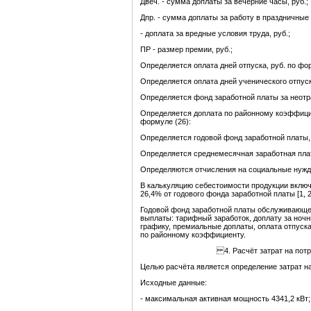
Двеч. - сумма доплаты за вечерние часы, руб.;
Дпр. - сумма доплаты за работу в праздничные д
- доплата за вредные условия труда, руб.;
ПР - размер премии, руб.;
Определяется оплата дней отпуска, руб. по фор
Определяется оплата дней ученического отпуск
Определяется фонд заработной платы за неотра
Определяется доплата по районному коэффицие
формуле (26):
Определяется годовой фонд заработной платы, 
Определяется среднемесячная заработная плата
Определяются отчисления на социальные нужды
В калькуляцию себестоимости продукции вклю
26,4% от годового фонда заработной платы [1, 2
Годовой фонд заработной платы обслуживающе
выплаты: тарифный заработок, доплату за ночн
графику, премиальные доплаты, оплата отпуска
по районному коэффициенту.
4. Расчёт затрат на потр
Целью расчёта является определение затрат на
Исходные данные:
- максимальная активная мощность 4341,2 кВт;