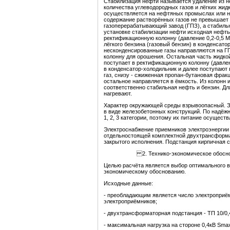
Стабилизация нефти называется удаление из н
количества углеводородных газов и лёгких жид
осуществляется на нефтяных промыслах или н
содержание растворённых газов не превышает 
газоперерабатывающий завод (ГПЗ), а стабиль
установке стабилизации нефти исходная нефть 
ректификационную колонну (давление 0,2-0,5 М
лёгкого бензина (газовый бензин) в конденсато
несконденсированные газы направляются на ГП
колонну для орошения. Остальная часть жидкой
поступает в ректификационную колонну (давлен
в конденсатор-холодильник и далее поступают 
газ, снизу - сжиженная пропан-бутановая фрак
остальное направляется в ёмкость. Из колонн 
соответственно стабильная нефть и бензин. Дл
нагревают.
Характер окружающей среды взрывоопасный. З
в виде железобетонных конструкций. По надёж
1, 2, 3 категории, поэтому их питание осущест
Электроснабжение приемников электроэнергии 
отдельностоящей комплектной двухтрансформат
закрытого исполнения. Подстанция кирпичная 
2. Технико-экономическое обосн
Целью расчёта является выбор оптимального в
экономическому обоснованию.
Исходные данные:
- преобладающим является число электроприём
электроприёмников;
- двухтрансформаторная подстанция - ТП 10/0,
- максимальная нагрузка на стороне 0,4кВ Sma