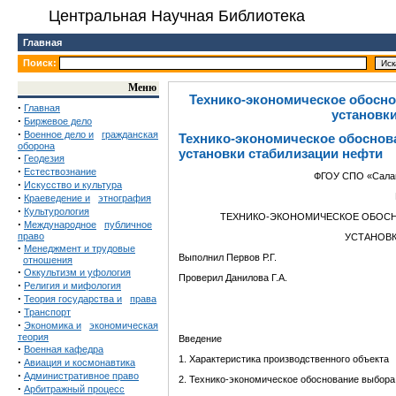
Центральная Научная Библиотека
Главная
Поиск:
Меню
Технико-экономическое обосн
·
Главная
установк
·
Биржевое дело
·
Военное дело и
гражданская
Технико-экономическое обоснов
оборона
установки стабилизации нефти
·
Геодезия
·
Естествознание
ФГОУ СПО «Салав
·
Искусство и культура
·
Краеведение и
этнография
·
Культурология
ТЕХНИКО-ЭКОНОМИЧЕСКОЕ ОБОСН
·
Международное
публичное
право
УСТАНОВК
·
Менеджмент и трудовые
Выполнил Первов Р.Г.
отношения
·
Оккультизм и уфология
Проверил Данилова Г.А.
·
Религия и мифология
·
Теория государства и
права
·
Транспорт
·
Экономика и
экономическая
теория
Введение
·
Военная кафедра
1. Характеристика производственного объекта
·
Авиация и космонавтика
·
Административное право
2. Технико-экономическое обоснование выбор
·
Арбитражный процесс