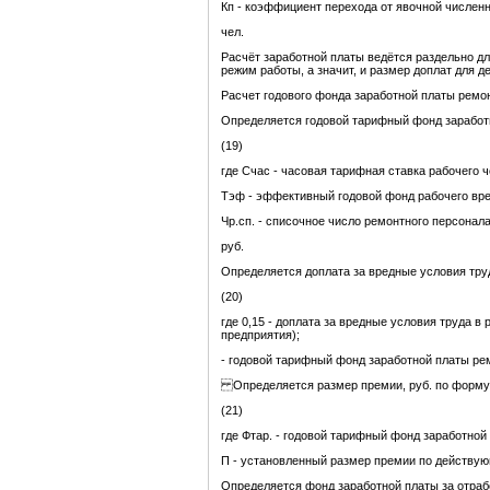
Кп - коэффициент перехода от явочной численн
чел.
Расчёт заработной платы ведётся раздельно дл
режим работы, а значит, и размер доплат для 
Расчет годового фонда заработной платы ремо
Определяется годовой тарифный фонд заработн
(19)
где Счас - часовая тарифная ставка рабочего че
Тэф - эффективный годовой фонд рабочего врем
Чр.сп. - списочное число ремонтного персонала,
руб.
Определяется доплата за вредные условия труд
(20)
где 0,15 - доплата за вредные условия труда 
предприятия);
- годовой тарифный фонд заработной платы рем
Определяется размер премии, руб. по форму
(21)
где Фтар. - годовой тарифный фонд заработной 
П - установленный размер премии по действу
Определяется фонд заработной платы за отраб