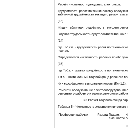
Расчёт численности дежурных электриков.
Трудоёмкость работ по техническому обслужи
табличной трудоёмкости текущего ремонта всег
(13)
где - табличная трудоёмкость текущего ремонт
Годовая трудоёмкость будет соответственно в 
(14)
где Тоб.см. - трудоёмкость работ по техниче
челчас;
Определяется численность рабочих по обслужи
(15)
где Тоб.г. - годовая трудоёмкость по техничес
Тм.в. - номинальный годовой фонд рабочего вре
Кн - коэффициент выполнения нормы (Кн=1,1);
Ремонт и обслуживание электрооборудования о
ремонтного рабочего и одного дежурного рабоч
3.3 Расчёт годового фонда за
Таблица 5 - Численность электротехнического 
Профессия рабочих
Разряд
График
К
сменности
р
С