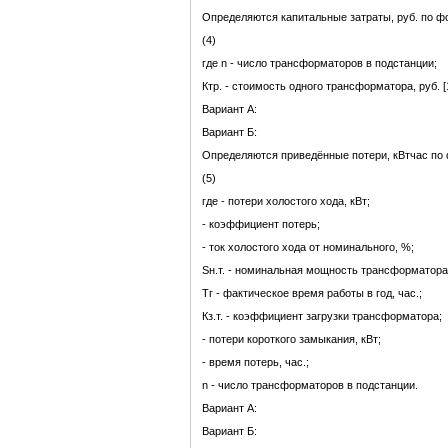
Определяются капитальные затраты, руб. по ф
(4)
где n - число трансформаторов в подстанции;
Ктр. - стоимость одного трансформатора, руб. [
Вариант А:
Вариант Б:
Определяются приведённые потери, кВтчас по
(5)
где - потери холостого хода, кВт;
- коэффициент потерь;
- ток холостого хода от номинального, %;
Sн.т. - номинальная мощность трансформатора
Тг - фактическое время работы в год, час.;
Кз.т. - коэффициент загрузки трансформатора;
- потери короткого замыкания, кВт;
- время потерь, час.;
n - число трансформаторов в подстанции.
Вариант А:
Вариант Б: