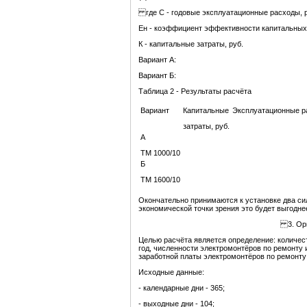
где С - годовые эксплуатационные расходы, р
Ен - коэффициент эффективности капитальных
К - капитальные затраты, руб.
Вариант А:
Вариант Б:
Таблица 2 - Результаты расчёта
Вариант
Капитальные
Эксплуатационные ра
затраты, руб.
А
ТМ 1000/10
Б
ТМ 1600/10
Окончательно принимаются к установке два сил
экономической точки зрения это будет выгодне
3. Орг
Целью расчёта является определение: количест
год, численности электромонтёров по ремонту
заработной платы электромонтёров по ремонту
Исходные данные:
- календарные дни - 365;
- выходные дни - 104;