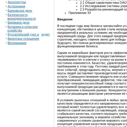
·
Архитектура
2.1 Общая характеристика ОАО
·
2.2 Исследование системы упр
Астрономия
2.3 Разработка рекомендаций п
·
Банковское дело
Приложение 33
·
Безопасность
жизнедеятельности
Введение
·
Биржевое дело
В последние годы мир бизнеса чрезвычайно ус
·
Ботаника и сельское
конкуренции, обстановка в целом стала непре
хозяйство
предприятий в реальных условиях им необход
·
Бухгалтерский учет и
аудит
окружающей среды. Для этого каждый предпри
·
Валютные отношения
стратегию, находить главное звено для победы 
·
Ветеринария
будущего, без поиска долговременных конкур
функционирования бизнеса.
Одним из важнейших факторов роста эффектив
выпускаемой продукции или предоставляемых у
«выживаемости» и ключом к успеху на рынке в
постоянно изменяется. Качество, удовлетворяю
требованиям в этом году. Поэтому каждый руко
всех событий, предугадывать вкусы, мнения и
вкусы людей заставляют производителей искат
услуги. Совершенствование продукта или услуг
преобразований, ликвидацию дефектов, тем са
получает конкурентоспособный товар соответ
выпускаемой продукции расценивается в наст
на внутреннем и внешнем рынках. Конкурентос
является решающим фактором увеличения её н
В условиях рыночных отношений в любых орган
качеством определяется его направленностью н
который может полностью удовлетворять все з
является самой весомой составляющей, опред
стабильного качества, соответствующего треб
национальную экономику в мировое хозяйство и
современных условиях развития мирового соо
концепция управления качеством продукции и 