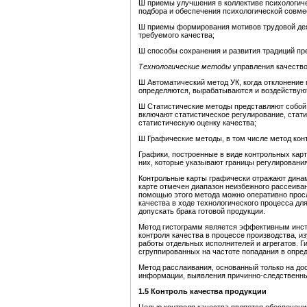
Ш приемы улучшения в коллективе психологич
подбора и обеспечения психологической совме
Ш приемы формирования мотивов трудовой дея
требуемого качества;
Ш способы сохранения и развития традиций пр
Технологические методы
управления качеств
Ш Автоматический метод УК, когда отклонение
определяются, вырабатываются и воздействуют
Ш Статистические методы представляют собой
включают статистическое регулирование, стати
статистическую оценку качества;
Ш Графические методы, в том числе метод кон
Графики, построенные в виде контрольных кар
них, которые указывают границы регулирования
Контрольные карты графически отражают динами
карте отмечен диапазон неизбежного рассеиван
помощью этого метода можно оперативно прос
качества в ходе технологического процесса дл
допускать брака готовой продукции.
Метод гистограмм является эффективным инст
контроля качества в процессе производства, и
работы отдельных исполнителей и агрегатов. Г
сгруппированных на частоте попадания в опре
Метод расслаивания, основанный только на до
информации, выявления причинно-следственны
1.
5
Контроль качества продукции