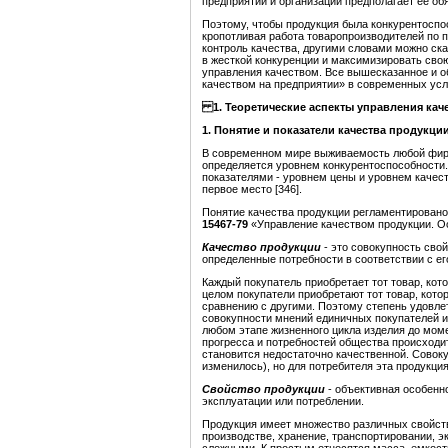
предприятий и организаций предполагает ее об
Поэтому, чтобы продукция была конкурентоспо
кропотливая работа товаропроизводителей по
контроль качества, другими словами можно ск
в жесткой конкуренции и максимизировать сво
управления качеством. Все вышесказанное и о
качеством на предприятии» в современных усл
1. Теоретические аспекты управления ка
1.
Понятие и показатели качества продукци
В современном мире выживаемость любой фирм
определяется уровнем конкурентоспособности.
показателями - уровнем цены и уровнем качес
первое место [346].
Понятие качества продукции регламентирован
15467-79
«Управление качеством продукции. О
Качество продукции
- это совокупность сво
определенные потребности в соответствии с ег
Каждый покупатель приобретает тот товар, кот
целом покупатели приобретают тот товар, кот
сравнению с другими. Поэтому степень удовле
совокупности мнений единичных покупателей и
любом этапе жизненного цикла изделия до моме
прогресса и потребностей общества происходи
становится недостаточно качественной. Совокуп
изменилось), но для потребителя эта продукци
Свойство продукции
- объективная особенно
эксплуатации или потреблении.
Продукция имеет множество различных свойств
производстве, хранение, транспортировании, э