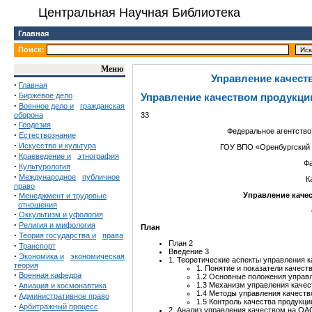
Центральная Научная Библиотека
Главная
Поиск:
Меню
Управление качест
·
Главная
·
Биржевое дело
Управление качеством продукци
·
Военное дело и
гражданская
оборона
33
·
Геодезия
Федеральное агентство
·
Естествознание
·
Искусство и культура
ГОУ ВПО «Оренбургский 
·
Краеведение и
этнография
Фа
·
Культурология
·
Международное
публичное
К
право
·
Управление каче
Менеджмент и трудовые
отношения
·
Оккультизм и уфология
·
Религия и мифология
План
·
Теория государства и
права
План 2
·
Транспорт
Введение 3
·
Экономика и
экономическая
1. Теоретические аспекты управления к
теория
1. Понятие и показатели качест
·
Военная кафедра
1.2 Основные положения управ
·
1.3 Механизм управления качес
Авиация и космонавтика
1.4 Методы управления качеств
·
Административное право
1.5 Контроль качества продукци
·
Арбитражный процесс
2. Анализ управления качеством на О