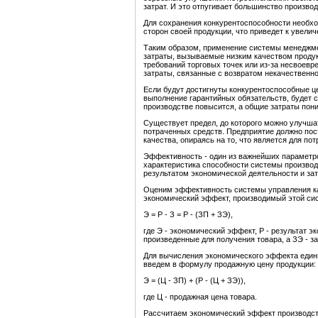
затрат. И это отпугивает большинство произво
Для сохранения конкурентоспособности необх
сторон своей продукции, что приведет к увели
Таким образом, применение системы менеджме
затраты, вызываемые низким качеством продук
требований торговых точек или из-за несвоевр
затраты, связанные с возвратом некачественно
Если будут достигнуты конкурентоспособные це
выполнение гарантийных обязательств, будет с
производстве повысится, а общие затраты пони
Существует предел, до которого можно улучша
потраченных средств. Предприятие должно пост
качества, опираясь на то, что является для по
Эффективность - один из важнейших параметр
характеристика способности системы произво
результатом экономической деятельности и зат
Оценим эффективность системы управления ка
экономический эффект, производимый этой си
Э = Р - З = Р - (ЗП + ЗЭ),
где Э - экономический эффект, Р - результат эк
произведенные для получения товара, а ЗЭ - з
Для вычисления экономического эффекта едини
введем в формулу продажную цену продукции:
Э = (Ц - ЗП) + (Р - (Ц + ЗЭ)),
где Ц - продажная цена товара.
Рассчитаем экономический эффект производст