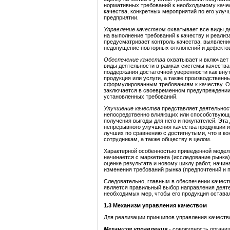
нормативных требований к необходимому качес
качества, конкретных мероприятий по его улу
предприятии.
Управление качеством
охватывает все виды д
на выполнение требований к качеству и реали
предусматривает контроль качества, выявление
недопущение повторных отклонений и дефектов,
Обеспечение качества
охватывает и включает
виды деятельности в рамках системы качества 
поддержания достаточной уверенности как внут
продукция или услуги, а также производствен
сформулированным требованиям к качеству. О
заключается в своевременном предупреждении
установленных требований.
Улучшение качества
представляет деятельнос
непосредственно влияющих или способствующи
получения выгоды для него и покупателей. Эта
непрерывного улучшения качества продукции и
лучших по сравнению с достигнутыми, что в ко
сотрудникам, а также обществу в целом.
Характерной особенностью приведенной модели
начинается с маркетинга (исследование рынка) 
оценке результата и новому циклу работ, начи
изменения требований рынка (предпочтений и 
Следовательно, главным в обеспечении качес
является правильный выбор направления деяте
необходимых мер, чтобы его продукция остава
1.3
Механизм управления качеством
Для реализации принципов управления качест
Механизм управления
- совокупность органи