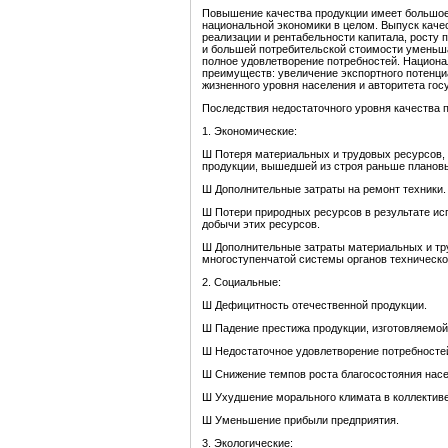
Повышение качества продукции имеет большое 
национальной экономики в целом. Выпуск кач
реализации и рентабельности капитала, росту
и большей потребительской стоимости уменьша
полное удовлетворение потребностей. Национа
преимуществ: увеличение экспортного потенци
жизненного уровня населения и авторитета гос
Последствия недостаточного уровня качества 
1. Экономические:
Ш Потеря материальных и трудовых ресурсов, 
продукции, вышедшей из строя раньше плановы
Ш Дополнительные затраты на ремонт техники.
Ш Потери природных ресурсов в результате и
добычи этих ресурсов.
Ш Дополнительные затраты материальных и тр
многоступенчатой системы органов техническог
2. Социальные:
Ш Дефицитность отечественной продукции.
Ш Падение престижа продукции, изготовляемой
Ш Недостаточное удовлетворение потребностей 
Ш Снижение темпов роста благосостояния насе
Ш Ухудшение морального климата в коллективе
Ш Уменьшение прибыли предприятия.
3. Экологические: