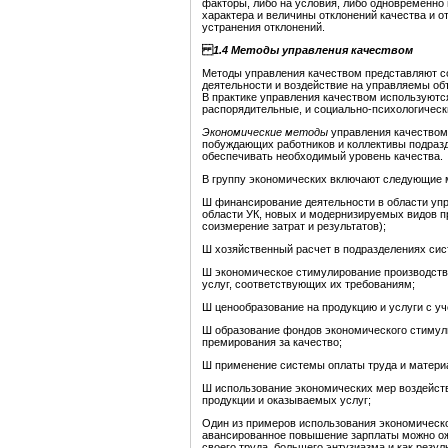
факторы, либо на условия, либо одновременно н
характера и величины отклонений качества и 
устранения отклонений.
1.4 Методы управления качеством
Методы управления качеством представляют с
деятельности и воздействие на управляемы об
В практике управления качеством используютс
распорядительные, и социально-психологическ
Экономические методы
управления качеством
побуждающих работников и коллективы подразд
обеспечивать необходимый уровень качества.
В группу экономических включают следующие 
Ш финансирование деятельности в области упр
области УК, новых и модернизируемых видов пр
соизмерение затрат и результатов);
Ш хозяйственный расчет в подразделениях сис
Ш экономическое стимулирование производства
услуг, соответствующих их требованиям;
Ш ценообразование на продукцию и услуги с уч
Ш образование фондов экономического стимули
премирования за качество;
Ш применение системы оплаты труда и матери
Ш использование экономических мер воздейств
продукции и оказываемых услуг;
Один из примеров использования экономическо
авансированное повышение зарплаты можно ожи
своего труда, большего энтузиазма и как резул