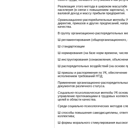
Реализация этого метода в широком масштабе 
населения (в связи с повышением зарплаты), 
валовой доход и массу прибыли предприятия.
Организационно-распорядительные методы
У
директив, приказов и других предписаний, на
качества.
В группу организационно-распорядительных ме
Ш регламентирования (общеорганизационного, 
Ш стандартизации
Ш нормирования (на базе норм времени, числе
Ш инструктирования (ознакомления, объяснения
Ш распорядительных воздействий (на основе п
Ш приказы и распоряжения по УК, обеспечение
исполнением требований НТД;
Применение организационно-распорядительных
документов различного статуса.
Социально-психологические методы
УК основа
управление протекающими в трудовых коллект
целей в области качества.
Среди социально-психологических методов сл
Ш способы повышения самодисциплины, ответст
коллектива;
Ш формы морального стимулирования высокого 