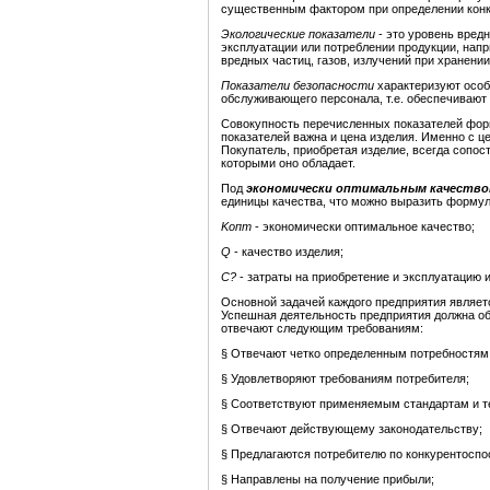
существенным фактором при определении конк
Экологические показатели
- это уровень вред
эксплуатации или потреблении продукции, нап
вредных частиц, газов, излучений при хранени
Показатели безопасности
характеризуют особ
обслуживающего персонала, т.е. обеспечивают 
Совокупность перечисленных показателей форм
показателей важна и цена изделия. Именно с ц
Покупатель, приобретая изделие, всегда сопос
которыми оно обладает.
Под
экономически оптимальным качеств
единицы качества, что можно выразить формул
K
опт
- экономически оптимальное качество;
Q
- качество изделия;
C
?
- затраты на приобретение и эксплуатацию и
Основной задачей каждого предприятия являет
Успешная деятельность предприятия должна об
отвечают следующим требованиям:
§ Отвечают четко определенным потребностям
§ Удовлетворяют требованиям потребителя;
§ Соответствуют применяемым стандартам и т
§ Отвечают действующему законодательству;
§ Предлагаются потребителю по конкурентосп
§ Направлены на получение прибыли;