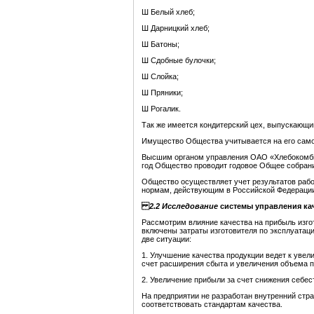
Ш Белый хлеб;
Ш Дарницкий хлеб;
Ш Батоны;
Ш Сдобные булочки;
Ш Слойка;
Ш Пряники;
Ш Рогалик.
Так же имеется кондитерский цех, выпускающи
Имущество Общества учитывается на его само
Высшим органом управления ОАО «Хлебокомбин
год Общество проводит годовое Общее собран
Общество осуществляет учет результатов работ
нормам, действующим в Российской Федераци
2.2 Исследование
системы
управления ка
Рассмотрим влияние качества на прибыль изго
включены затраты изготовителя по эксплуатац
две ситуации:
1. Улучшение качества продукции ведет к уве
счет расширения сбыта и увеличения объема п
2. Увеличение прибыли за счет снижения себес
На предприятии не разработан внутренний стр
соответствовать стандартам качества.