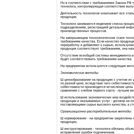
Но в соответствии с требованиями Закона РФ «
технолога, контролирующая соответствие выпу
Деятельность технологов охватывает все этап
продукции.
Технологи занимаются ведением списка проце
подразделениям, регистрацией детальной инфо
производственных процессов.
На завершающем технологическом этапе техно
требованиям качества. Если качество продукци
переработку и добавляют к сырью, используем
продукция соответствует требованиям, она нап
Отсутствие всеобщей системы менеджмента кач
будет соответствовать требованиям качества.
На предприятии используются следующие мето
Экономические методы
:
Ш ценообразование на продукцию с учетом их у
по разной цене, вследствие чего себестоимост
себестоимости производится исчисление цены 
сравнению с хлебом первого сорта - лучшие вк
Ш использование экономических мер воздейств
продукции и оказываемых услуг - договор на п
поставляющими сырье высокого качества, а ст
Организационно-распорядительные методы
:
Ш нормирование - на предприятии закреплены 
продукции;
Ш инструктирование - технологи обязаны объя
исправления ошибок подчиненным;