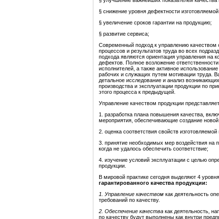
§ улучшение важнейших показателей качества 
§ снижение уровня дефектности изготовляемой
§ увеличение сроков гарантии на продукцию;
§ развитие сервиса;
Современный подход к управлению качеством 
процессов и результатов труда во всех подра
подхода являются ориентация управления на к
дефектов. Полное возложение ответственности
исполнителей, а также активное использование
рабочих и служащих путем мотивации труда. 
детальное исследование и анализ возникающих
производства и эксплуатации продукции по при
этого процесса к предыдущей.
Управление качеством продукции представляет
1. разработка плана повышения качества, вклю
мероприятия, обеспечивающие создание новой
2. оценка соответствия свойств изготовляемой
3. принятие необходимых мер воздействия на п
когда не удалось обеспечить соответствие;
4. изучение условий эксплуатации с целью оп
продукции.
В мировой практике сегодня выделяют 4 уровн
гарантированного качества продукции:
1.
Управление качеством
как деятельность оп
требований по качеству.
2.
Обеспечение качества
как деятельность, на
по качеству будут выполнены как внутри предпри