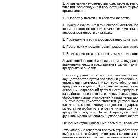
Ш Управление человеческим фактором путем с
участия, благополучия и процветания на фир
организациях;
Ш Выработку политики в области качества;
Ш Участие служащих в финансовой деятельност
сознательного отношения к качеству, чувства
информированности служащих;
Ш Проведение мер по формированию культуры 
Ш Подготовка управленческих кадров для руков
Ш Возложение ответственности за деятельност
Анализ особенностей деятельности на выделен
применимы как для предприятия в целом, так и 
предприятию в целом.
Процесс управления качеством включает основ
осуществляется путем реализации управленчес
организация, мотивация и контроль обеспечени
предприятия в целом. Эти функции тесно связа
основных направлений деятельности предприят
разработки, производства и эксплуатации прод
обобщенной модели основных направлений деяте
Понятие петли качества является центральным 
нашло отражение в международных стандарта
качеству на любом из этапов петли приводит к
предприятия в целом. На рис 1. приведены ти
функционировании системы управления качест
Основные функциональные элементы (подсист
Планирование качества
предусматривает опред
выбор конкретной модели системы качества на
оценку качества с учетом требований покупате