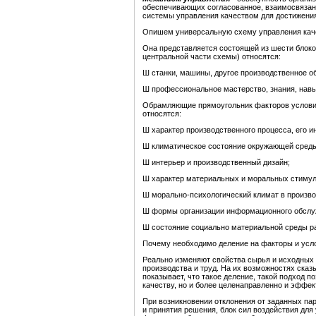
обеспечивающих согласованное, взаимосвяза
системы управления качеством для достижения
Опишем универсальную схему управления кач
Она представляется состоящей из шести блоко
центральной части схемы) относятся:
Ш станки, машины, другое производственное о
Ш профессиональное мастерство, знания, навы
Обрамляющие прямоугольник факторов условия
относятся:
Ш характер производственного процесса, его и
Ш климатическое состояние окружающей сред
Ш интерьер и производственный дизайн;
Ш характер материальных и моральных стимул
Ш морально-психологический климат в произво
Ш формы организации информационного обслуж
Ш состояние социально материальной среды р
Почему необходимо деление на факторы и усло
Реально изменяют свойства сырья и исходных 
производства и труд. На их возможностях сказ
показывает, что такое деление, такой подход п
качеству, но и более целенаправленно и эффе
При возникновении отклонения от заданных па
и принятия решения, блок сил воздействия для