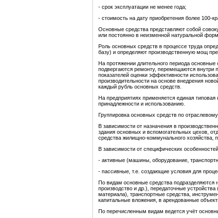
- срок эксплуатации не менее года;
- стоимость на дату приобретения более 100-
Основные средства представляют собой совоку
или постоянно в неизменной натуральной форм
Роль основных средств в процессе труда опред
базу) и определяют производственную мощ пре
На протяжении длительного периода основные 
подвергаются ремонту, перемещаются внутри п
показателей оценки эффективности использов
производительности на основе внедрения ново
каждый рубль основных средств.
На предприятиях применяется единая типовая к
принадлежности и использованию.
Группировка основных средств по отраслевому
В зависимости от назначения в производствен
здания основных и вспомогательных цехов, отд
средства жилищно-коммунального хозяйства, пол
В зависимости от специфических особенностей
- активные (машины, оборудование, транспортн
- пассивные, т.е. создающие условия для проц
По видам основные средства подразделяются н
производство и др.), передаточные устройства
материала), транспортные средства, инструме
капитальные вложения, в арендованные объект
По перечисленным видам ведется учёт основны