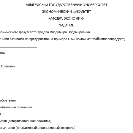
АДЫГЕЙСКИЙ ГОСУДАРСТВЕННЫЙ УНИВЕРСИТЕТ
ЭКОНОМИЧЕСКИЙ ФАКУЛЬТЕТ
КАФЕДРА ЭКОНОМИКИ
ЗАДАНИЕ
ономического факультета Кущёва Владимира Владмировича
тными активами на предприятии на примере ОАО комбинат "Майкоплебопродукт")
______________________
года________________
а Олеговна
иобретения
апитальных вложений
в
ивов (амортизационная политика)
х активов (оперативный и финансовый контроль)