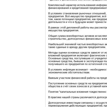
Комплексный характер использования информа
финансирования и кредитования предпринимат
В условиях становления рыночных отношений, 
предприятия. Всё имущество предприятия, всё 
том, каков потенциал предприятия, как предпр
деятельности и что в будущем может принести
В рамках этой дипломной работы мы рассмотри
имущества предприятия.
Общая сумма внеоборотных активов исчисляетс
строительство, долгосрочных финансовых влож
Наибольшей значимой частью внеоборотных акт
также сданные в аренду другим предприятиям.
Методы оценки основных средств зависят от ис
вложений предприятия включают фактические за
Основные средства, поступившие от учредителе
основные средства, бывшие в эксплуатации пол
получившего их предприятия по остаточной ст
В условиях инфляции возникает - необходимос
экономическим обстоятельствам.
Важным участком финансовой работы на предпр
Поступление основных средств на предприятие
общества в счёт своих взносов в уставной кап
Понятие "капитальные вложения тождественно 
В практике нашей страны различаются долгоср
Долгосрочные инвестиции связанны с осуществ
перевооружения действующих предприятий; при