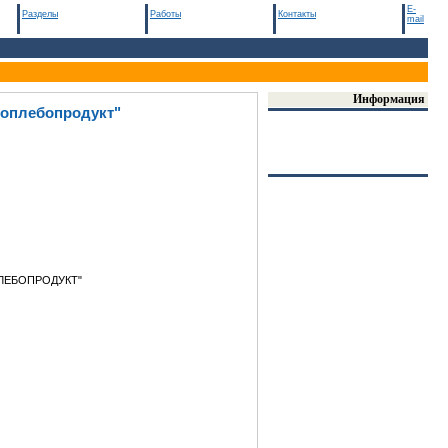
E-
Разделы
Работы
Контакты
mail
Информация
коплебопродукт"
ЛЕБОПРОДУКТ"