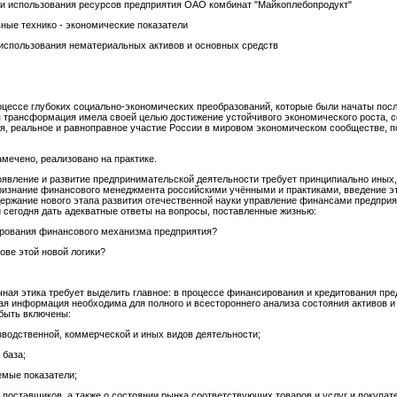
ти использования ресурсов предприятия ОАО комбинат "Майкоплебопродукт"
ные технико - экономические показатели
использования нематериальных активов и основных средств
оцессе глубоких социально-экономических преобразований, которые были начаты посл
ая трансформация имела своей целью достижение устойчивого экономического роста, 
я, реальное и равноправное участие России в мировом экономическом сообществе, по
намечено, реализовано на практике.
явление и развитие предпринимательской деятельности требует принципиально иных
ризнание финансового менеджмента российскими учёнными и практиками, введение 
ержание нового этапа развития отечественной науки управление финансами предприят
 сегодня дать адекватные ответы на вопросы, поставленные жизнью:
ирования финансового механизма предприятия?
ове этой новой логики?
чная этика требует выделить главное: в процессе финансирования и кредитования пр
ая информация необходима для полного и всестороннего анализа состояния активов 
быть включены:
зводственной, коммерческой и иных видов деятельности;
 база;
емые показатели;
поставщиков, а также о состоянии рынка соответствующих товаров и услуг и покупате