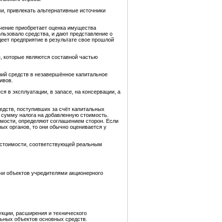
, привлекать альтернативные источники
ачение приобретает оценка имущества
ользовало средства, и дают представление о
деет предприятие в результате свое прошлой
, которые являются составной частью
ний средств в незавершённое капитальное
ивов.
 в эксплуатации, в запасе, на консервации, а
едств, поступивших за счёт капитальных
е сумму налога на добавленную стоимость.
имости, определяют соглашением сторон. Если
ых органов, то они обычно оценивается у
й стоимости, соответствующей реальным
чи объектов учредителями акционерного
укции, расширения и технического
льных объектов основных средств.