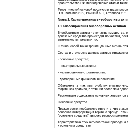
правительства РФ, периодические статьи таких 
Теоретической основой послужили труды росси
П.В., Колчина Н.В., Раицкий К.Л., Стоянова Е.Е.
Глава 1. Характеристика внеоборотных акт
1.1
Кла
ссификация внеоборотных активов
Внеоборотные активы - это часть имущества, 
денежные средства происходят по частям, пос
деятельности предприятия.
С финансовой точки зрения, данные активы то
Состав и стоимость данных активов отражается
- основные средства;
- нематериальные активы;
- незавершенное строительство;
- долгосрочные финансовые вложения.
Объединяет эти активы то обстоятельство, что
форме, как правило, в течении более чем одног
Рассмотрим содержание основных элементов э
Основные средства.
Прежде всего, необходимо отметить, что в эко
основная интерпретация термина "фонд" - это
"основные средства", широко распространенн
Характеристика этих активов также приведена 
к основным средствам: