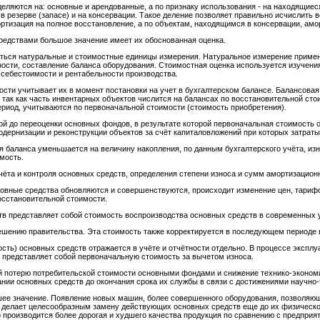
еляются на: основные и арендованные, а по признаку использования - на находящиеся
в резерве (запасе) и на консервации. Такое деление позволяет правильно исчислить 
ртизация на полное восстановление, а по объектам, находящимся в консервации, амо
редствами большое значение имеет их обоснованная оценка.
ться натуральные и стоимостные единицы измерения. Натуральное измерение примен
ости, составление баланса оборудования. Стоимостная оценка используется изучени
 себестоимости и рентабельности производства.
сти учитывает их в момент постановки на учет в бухгалтерском балансе. Балансовая
так как часть инвентарных объектов числится на балансах по восстановительной сто
риод, учитываются по первоначальной стоимости (стоимость приобретения).
й до переоценки основных фондов, в результате которой первоначальная стоимость 
одернизации и реконструкции объектов за счёт капиталовложений при которых затрат
я баланса уменьшается на величину накопления, по данным бухгалтерского учёта, из
мость.
чёта и контроля основных средств, определения степени износа и сумм амортизацион
овные средства обновляются и совершенствуются, происходит изменение цен, тарифо
осстановительной стоимости.
в представляет собой стоимость воспроизводства основных средств в современных 
шению правительства. Эта стоимость также корректируется в последующем периоде в
сть) основных средств отражается в учёте и отчётности отдельно. В процессе эксп
я представляет собой первоначальную стоимость за вычетом износа.
 потерю потребительской стоимости основными фондами и снижение технико-экономич
ии основных средств до окончания срока их службы в связи с достижениями научно-
шее значение. Появление новых машин, более совершенного оборудования, позволяю
, делает целесообразным замену действующих основных средств еще до их физическо
о производится более дорогая и худшего качества продукция по сравнению с предп