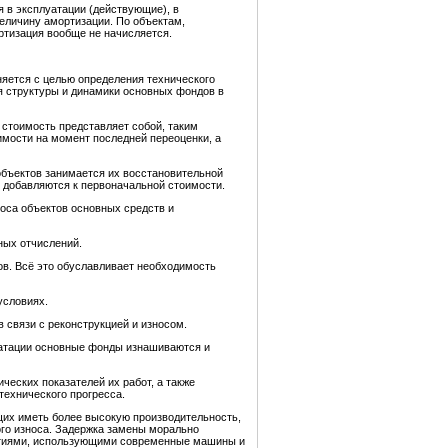
 в эксплуатации (действующие), в
величину амортизации. По объектам,
ртизация вообще не начисляется.
яется с целью определения технического
я структуры и динамики основных фондов в
 стоимость представляет собой, таким
имости на момент последней переоценки, а
объектов занимается их восстановительной
ы добавляются к первоначальной стоимости.
носа объектов основных средств и
ных отчислений.
в. Всё это обуславливает необходимость
условиях.
 связи с реконструкцией и износом.
луатации основные фонды изнашиваются и
еских показателей их работ, а также
технического прогресса.
щих иметь более высокую производительность,
го износа. Задержка замены морально
риятиями, использующими современные машины и