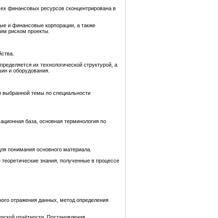
всех финансовых ресурсов сконцентрирована в
ые и финансовые корпорации, а также
ким риском проекты.
йства.
ределяется их технологической структурой, а
ин и оборудования.
и выбранной темы по специальности
мационная база, основная терминология по
для понимания основного материала.
е теоретические знания, полученные в процессе
ного отражения данных, метод определения
ерской отчётности, Постановления