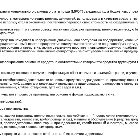
кратного минимального размера оплаты труда (МРОТ) за единицу (для бюджетных учреж
пность материально-вещественных ценностей, используемых в качестве средств тру
е используются в экономике, постепенно перенося свою стоимость на создаваемые пр
еляется тем, что в своей совокупности они образуют производственно-техническую б
дприятия.
средства находятся в непрерывном движении: они поступают на предприятие, изнашив
редприятия, выбывают с предприятия вследствие ветхости или нецелесообразности 
ания основных средств являются увеличение простоев, повышения сменности работы 
й техники и технологии, повышение фондоотдачи за счет увеличения выпуска продукц
лассификация основных средств, в соответствии с которой эти средства группируют 
 признаку позволяет получить информацию об их стоимости в каждой отрасли, изучить
но-хозяйственной деятельности основные средства подразделяют на: производственны
елов, служб, здания для реализации продукции в виде складов, транспортные средства
иклиник, клубов, стадионов, детских садов и т.п.).
 участия в процессе производства основные фонды подразделяются на:
ые средства);
есса производства.
а: здания (производственно-технические, служебные и т.п.), сооружения (инженерно
 (электросети, теплосети, трубопроводы и т.д.), машины и оборудование (средства тр
нт, производственный инвентарь и принадлежности, хозяйственный инвентарь, многоле
ы, относящиеся к основным средствам.
х средств и составляется отчётность об их наличии и движении.