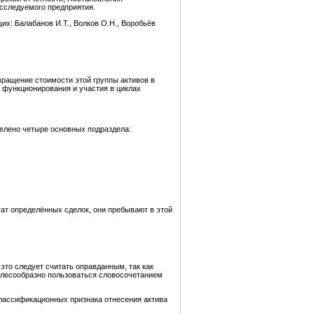
исследуемого предприятия.
х: Балабанов И.Т., Волков О.Н., Воробьёв
ращение стоимости этой группы активов в
 функционирования и участия в циклах
делено четыре основных подраздела:
тат определённых сделок, они пребывают в этой
это следует считать оправданным, так как
целесообразно пользоваться словосочетанием
классификационных признака отнесения актива