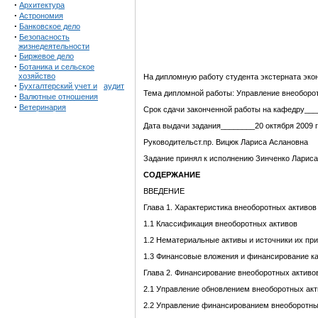
·
Архитектура
·
Астрономия
·
Банковское дело
·
Безопасность
жизнедеятельности
·
Биржевое дело
·
Ботаника и сельское
хозяйство
На дипломную работу студента экстерната эк
·
Бухгалтерский учет и
аудит
Тема дипломной работы: Управление внеоборо
·
Валютные отношения
·
Ветеринария
Срок сдачи законченной работы на кафедру__
Дата выдачи задания________20 октября 2009 
Руководительст.пр. Вицюк Лариса Аслановна
Задание принял к исполнению Зинченко Ларис
СОДЕРЖАНИЕ
ВВЕДЕНИЕ
Глава 1. Характеристика внеоборотных активов
1.1 Классификация внеоборотных активов
1.2 Нематериальные активы и источники их пр
1.3 Финансовые вложения и финансирование к
Глава 2. Финансирование внеоборотных активо
2.1 Управление обновлением внеоборотных акт
2.2 Управление финансированием внеоборотны