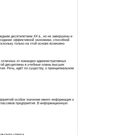
едним десятилетием XX в., но не завершены и
создание эффективной экономики, способной
скольку только на этой основе возможно
, отличных от командно-административных
этой дисциплины в учебные планы высших
ия. Речь, идёт по существу, о принципиальном
едприятий особое значение имеет информация о
и пассивов предприятия. В информационную
льского спроса.