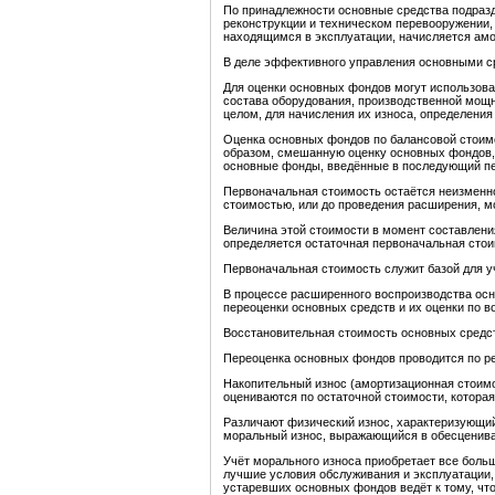
По принадлежности основные средства подразд
реконструкции и техническом перевооружении, 
находящимся в эксплуатации, начисляется амо
В деле эффективного управления основными с
Для оценки основных фондов могут использова
состава оборудования, производственной мощн
целом, для начисления их износа, определения
Оценка основных фондов по балансовой стоимо
образом, смешанную оценку основных фондов, 
основные фонды, введённые в последующий пе
Первоначальная стоимость остаётся неизменно
стоимостью, или до проведения расширения, м
Величина этой стоимости в момент составлени
определяется остаточная первоначальная стои
Первоначальная стоимость служит базой для у
В процессе расширенного воспроизводства осн
переоценки основных средств и их оценки по в
Восстановительная стоимость основных средст
Переоценка основных фондов проводится по ре
Накопительный износ (амортизационная стоимо
оцениваются по остаточной стоимости, котора
Различают физический износ, характеризующий
моральный износ, выражающийся в обесцениван
Учёт морального износа приобретает все боль
лучшие условия обслуживания и эксплуатации
устаревших основных фондов ведёт к тому, чт