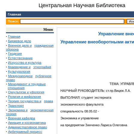
Центральная Научная Библиотека
Главная
Поиск:
Меню
Управление вне
·
Главная
·
Биржевое дело
Управление внеоборотными акт
·
Военное дело и
гражданская
оборона
·
Геодезия
·
Естествознание
·
Искусство и культура
·
Краеведение и
этнография
·
Культурология
·
Международное
публичное
право
·
ТЕМА: УПРАВ
Менеджмент и трудовые
отношения
НАУЧНЫЙ РУКОВОДИТЕЛЬ: ст.пр.Вицюк Л.А.
·
Оккультизм и уфология
·
Религия и мифология
ВЫПОЛНИЛ: студент экстерната
·
Теория государства и
права
экономического факультета
·
Транспорт
·
Экономика и
экономическая
специальность 08.05.02 -
теория
·
Военная кафедра
Экономика и управление
·
Авиация и космонавтика
на предприятии Зинченко Лариса Олеговна
·
Административное право
·
Арбитражный процесс