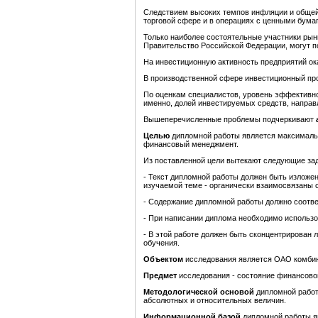
Следствием высоких темпов инфляции и общей 
торговой сфере и в операциях с ценными бума
Только наиболее состоятельные участники рын
Правительство Российской Федерации, могут п
На инвестиционную активность предприятий ок
В производственной сфере инвестиционный про
По оценкам специалистов, уровень эффективно
именно, долей инвестируемых средств, напра
Вышеперечисленные проблемы подчеркивают
Целью
дипломной работы является максимальн
финансовый менеджмент.
Из поставленной цели вытекают следующие за
- Текст дипломной работы должен быть изложен
изучаемой теме - органически взаимосвязаны с
- Содержание дипломной работы должно соотве
- При написании диплома необходимо использов
- В этой работе должен быть сконцентрирован 
обучения.
Объектом
исследования является ОАО комбин
Предмет
исследования - состояние финансовой
Методологической основой
дипломной работ
абсолютных и относительных величин.
Информационной базой
дипломной работы яв