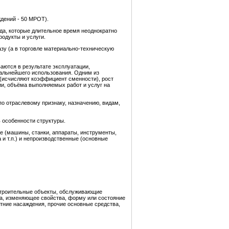
дений - 50 МРОТ).
да, которые длительное время неоднократно
одукты и услуги.
азу (а в торговле материально-техническую
аются в результате эксплуатации,
дальнейшего использования. Одним из
(исчисляют коэффициент сменности), рост
ии, объёма выполняемых работ и услуг на
по отраслевому признаку, назначению, видам,
 особенности структуры.
е (машины, станки, аппараты, инструменты,
 и т.п.) и непроизводственные (основные
-строительные объекты, обслуживающие
уда, изменяющее свойства, форму или состояние
тние насаждения, прочие основные средства,