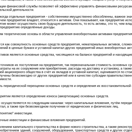
ции финансовой службы позволяет ей эффективно управлять финансовыми ресурсами
ельской деятельности.
когда отдельные предприятия - собственники имущественно обособленны, важное зн
чем предприятие владеет, относится к активам. Они показывают, как предприятие исп
иятие может осуществить свою будущую деятельность, то есть активы, это то, чем вла
 предприятию определённые доходы.
м теоретические основы в области управления внеоборотными активами предприятия
я как совокупность основных средств предприятия, нематериальных активов, сложе
ений в ценные бумаги и уставной капитал других предприятий иных внеоборотных акт
ивов является основные средства, числящиеся на балансе предприятий и находящиеся
точников их поступления на предприятия, так первоначальная стоимость основных ср
траты на их сооружение или приобретение, расходы на доставку и установку, а такж
й акционерного общества в счёт их вкладов в уставной капитал, оцениваются по сто
учены безвозмездно от других предприятий или в качестве субсидии правительственн
оимости.
ть периодической переоценки основных средств и определения их восстановительно
иятии является определение износа (амортизации) основных средств.
 осуществляется по следующим каналам: через капитальные вложения, путём переда
итал, а также при безвозмездном получении от юридических и физических лиц.
понятию" инвестиции.
очные инвестиции и финансовые вложения предприятий.
лением капитального строительства в форме нового строительства, а также реконстр
обретением зданий, сооружений, оборудования, транспортных средств и других отде