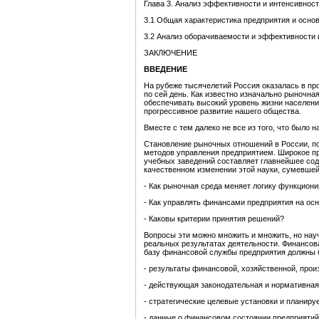
Глава 3. Анализ эффективности и интенсивнос
3.1 Общая характеристика предприятия и основ
3.2 Анализ оборачиваемости и эффективности 
ЗАКЛЮЧЕНИЕ
ВВЕДЕНИЕ
На рубеже тысячелетий Россия оказалась в пр
по сей день. Как известно изначально рыночн
обеспечивать высокий уровень жизни населени
прогрессивное развитие нашего общества.
Вместе с тем далеко не все из того, что было 
Становление рыночных отношений в России, по
методов управления предприятием. Широкое п
учебных заведений составляет главнейшее сод
качественном изменении этой науки, сумевшей
- Как рыночная среда меняет логику функцион
- Как управлять финансами предприятия на осн
- Каковы критерии принятия решений?
Вопросы эти можно множить и множить, но нау
реальных результатах деятельности. Финансов
базу финансовой службы предприятия должны 
- результаты финансовой, хозяйственной, прои
- действующая законодательная и нормативная
- стратегические целевые установки и планиру
- данные о финансовом состоянии предприятий 