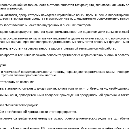
политической нестабильности в стране является тот факт, что, значительная часть 
гами и валютой.
ка капталов, среди которых находятся крупнейшие банки, промышленно-инвестиционн
озволить вкладывать средства в долгосрочные и, следовательно сопряженные с высо
азывает влияние множество внутренних и внешних факторов.
цесс характеризуется ростом доли промышленности и падением доли сельского хозя
сти осуществляемых капитальных вложений в целом не очень высок, что во многом оп
вленных на расширенное воспроизводство активных элементов основных фондов - маш
актуальность
и своевременность рассматриваемой темы дипломной работы.
о просто и технично изложить основы теоретических и практических знаний в област
дачи:
 в логической последовательности, то есть, первые две теоретические главы - инфор
 третьей главой практической частью.
тствовать её названию.
ать знания из смежных дисциплин включать только то, что, безусловно, необходимо 
личный опыт, приобретенный в процессе прохождения преддипломной практики, а такж
ат "Майкопхлебопродукт".
 и хозяйственной деятельности этого предприятия.
ы является графический метод, метод построения динамических рядов, метод таблич
ляются Налоговый кодекс РФ, положение по ведению бухгалтерского учёта и бухгалт