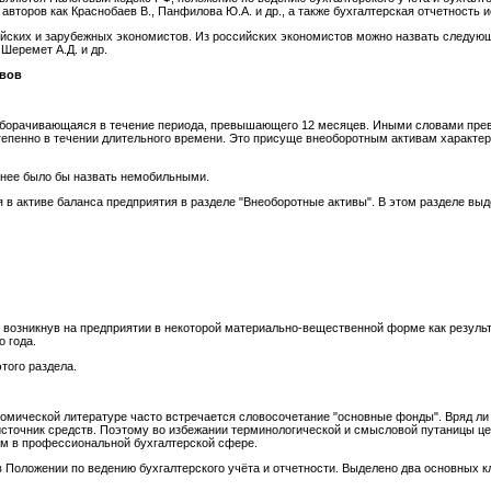
авторов как Краснобаев В., Панфилова Ю.А. и др., а также бухгалтерская отчетность 
йских и зарубежных экономистов. Из российских экономистов можно назвать следующи
, Шеремет А.Д. и др.
ивов
оборачивающаяся в течение периода, превышающего 12 месяцев. Иными словами прев
тепенно в течении длительного времени. Это присуще внеоборотным активам характер
чнее было бы назвать немобильными.
 в активе баланса предприятия в разделе "Внеоборотные активы". В этом разделе вы
, возникнув на предприятии в некоторой материально-вещественной форме как резуль
о года.
того раздела.
номической литературе часто встречается словосочетание "основные фонды". Вряд ли 
 источник средств. Поэтому во избежании терминологической и смысловой путаницы 
ым в профессиональной бухгалтерской сфере.
в Положении по ведению бухгалтерского учёта и отчетности. Выделено два основных 