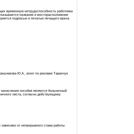
ющих временную нетрудоспособность работника
 указывается название и месторасположение
веряется подписью и печатью лечащего врача.
ануникова Ю.А., агент по рекламе Таранчук
я начисления пособия является больничный
ничного листа, согласно действующему
е зависимо от непрерывного стажа работы.