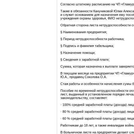
Согласно штатному расписанию на ЧП «Гламур»
Также в обязанности Кануниковой Юлии Алекс
и служит основанием для назначения ему посо
учреждения охраны здоровья, ФИО нетрудоспосо
Обратная сторона листа нетрудоспособности
§ Наименования предприятия;
§ Период нетрудоспособности работника;
§ Подпись и фамилия табельщика;
§ Назначение помощи;
§ Сведения о заработной плате;
Сумма, которая назначена к выплате заверяетс
В текущем месяце на предприятии ЧП «Гламур»
Ю.А., продавец Соколова О.А.
Стаж работы и особенности начисления сумы 
Пособие по временной нетрудоспособности опл
лист, выданный в установленном порядке леча
законодательству, составляет:
· 100% средней заработной платы (дохода) лиц
· 80 % средней заработной платы (дохода) лицам
· 60 % средней заработной платы (дохода) лица
Работникам до 18 лет, а также инвалидам вой
В больничном листе на предприятии делают сл