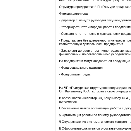
Штатное расписание ЧП «Гламур» представлено
Структура предприятия ЧП «Гламур» представл
Функции директора:
· Директор «Гламур» руководит текущей деяте
· Утверждает штат и порядок работы предприят
· Составляет отчетность о деятельности предп
· Представляет без доверенности интересы пр
хозяйственную деятельность предприятия.
· Заключает договор в том числе трудовые, вы
финансовыми, по согласованию с учредителем и
На предприятии могут создаваться следующие
· Фонд социального развития;
· Фонд оплаты труда.
На ЧП «Гламур» как структурное подразделение
ОК, Кануникову Ю.А., которая в свою очередь 
В обязанности инспектор ОК, Кануникову Ю.А.
положениям.
Обеспечение четкой организации работы с док
§ Организация работы по приему руководителе
§ Осуществление систематического контроля,
§ Оформление документов о составе сотрудни