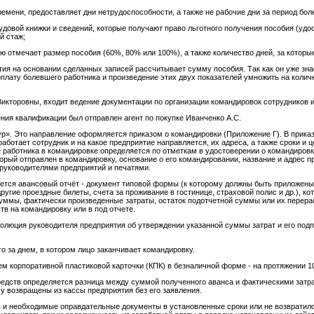
ремени, предоставляет дни нетрудоспособности, а также не рабочие дни за период бол
рудовой книжки и сведений, которые получают право льготного получения пособия (уд
й стаж;
отмечает размер пособия (60%, 80% или 100%), а также количество дней, за которые
ия на основании сделанных записей рассчитывает сумму пособия. Так как он уже зна
плату болевшего работника и произведение этих двух показателей умножить на колич
икторовны, входит ведение документации по организации командировок сотрудников 
ния квалификации был отправлен агент по покупке Иванченко А.С.
р». Это направление оформляется приказом о командировки (Приложение Г). В приказ
аботает сотрудник и на какое предприятие направляется, их адреса, а также сроки и 
 работника в командировке определяется по отметкам в удостоверении о командировке
орый отправлен в командировку, основание о его командировании, название и адрес п
 руководителями предприятий и печатями.
тся авансовый отчёт - документ типовой формы (к которому должны быть приложены
ругие проездные билеты, счета за проживание в гостинице, страховой полис и др.), к
уммы, фактически произведенные затраты, остаток подотчетной суммы или их перер
в на командировку или в под отчете.
олюция руководителя предприятия об утверждении указанной суммы затрат и его подп
го за днем, в котором лицо заканчивает командировку.
м корпоративной пластиковой карточки (КПК) в безналичной форме - на протяжении 1
редств определяется разница между суммой полученного аванса и фактическими затр
у возвращены из кассы предприятия без его заявления.
ы и необходимые оправдательные документы в установленные сроки или не возвратил