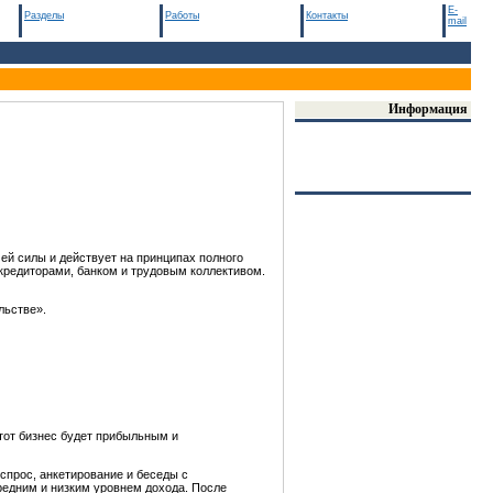
E-
Разделы
Работы
Контакты
mail
Информация
ей силы и действует на принципах полного
 кредиторами, банком и трудовым коллективом.
льстве».
тот бизнес будет прибыльным и
спрос, анкетирование и беседы с
редним и низким уровнем дохода. После