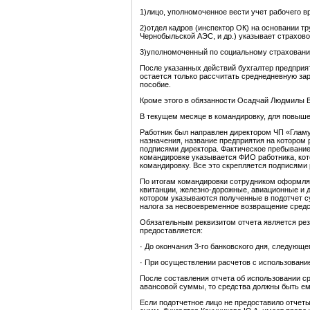
1)лицо, уполномоченное вести учет рабочего в
2)отдел кадров (инспектор ОК) на основании т
Чернобыльской АЭС, и др.) указывает страхово
3)уполномоченный по социальному страхованию 
После указанных действий бухгалтер предприят
остается только рассчитать среднедневную зар
пособие.
Кроме этого в обязанности Осадчай Людмилы В
В текущем месяце в командировку, для повыше
Работник был направлен директором ЧП «Гламу
назначения, название предприятия на котором р
подписями директора. Фактическое пребывание
командировке указывается ФИО работника, кот
командировку. Все это скрепляется подписями
По итогам командировки сотрудником оформляе
квитанции, железно-дорожные, авиационные и д
котором указываются полученные в подотчет с
налога за несвоевременное возвращение средст
Обязательным реквизитом отчета является рез
предоставляется:
· До окончания 3-го банковского дня, следующе
· При осуществлении расчетов с использование
После составления отчета об использовании с
авансовой суммы, то средства должны быть ем
Если подотчетное лицо не предоставило отчет