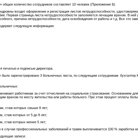
 общее количество сотрудников составляет 10 человек (Приложение Б)
андровны входит оформление и регистрация листов нетрудоспособности, удостоверя
бия. Первая страница листа нетрудоспособности заполняется лечащим врачом. В ней
бного, причина нетрудоспособности, дата освобождения от работы и т.д. Все это за
 содержит следующую информацию:
я печатью и подписью директора.
 было зарегистрировано 3 больничных листа, по следующим сотрудникам: бухгалтер К
больничных:
ачивают работникам за счет отчисления на социальное страхование. Основанием дл
щим врачом по месту жительства или работы больного. При этом процент оплаты боль
ам, стаж которых свыше 8 лет;
, стаж которых от 5 до 8 лет;
м, стаж которых менее 5 лет;
ны в случае профессиональных заболеваний и травм выплачивается 100 % заработка н
едующие записи: