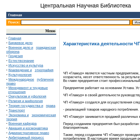
Центральная Научная Библиотека
Главная
Поиск:
Меню
·
Главная
·
Биржевое дело
Характеристика деятельности Ч
·
Военное дело и
гражданская
оборона
·
Геодезия
·
Естествознание
·
Искусство и культура
·
Краеведение и
этнография
ЧП «Гламур» является частным предприятием, 
·
Культурология
хозрасчета, несет ответственность за результ
·
Международное
публичное
Во главе предприятия стоит профессиональны
право
·
Менеджмент и трудовые
Предприятие работает на основании Устава. Ус
отношения
ЧП «Гламур» в своей деятельности руководств
·
Оккультизм и уфология
·
Религия и мифология
ЧП «Гламур» создался для осуществления сле
·
Теория государства и
права
- реализацией товаров народного потребления.
·
Транспорт
·
Экономика и
экономическая
ЧП «Гламур» занимается продажей различных 
теория
·
Военная кафедра
Перед созданием предприятия был разработан 
·
благоприятным.
Авиация и космонавтика
·
Административное право
Также, перед созданием ЧП «Гламур» проводил
·
Арбитражный процесс
потребителем. В настоящее время продукция ре