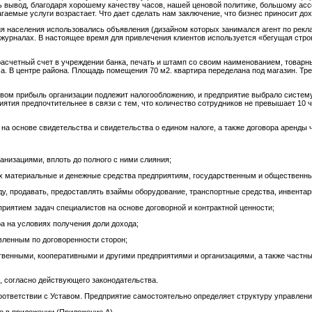
 вывод, благодаря хорошему качеству часов, нашей ценовой политике, большому ас
гаемые услуги возрастает. Что дает сделать нам заключение, что бизнес приносит дох
 населения использовались объявления (дизайном которых занимался агент по рекл
 журналах. В настоящее время для привлечения клиентов используется «бегущая строк
асчетный счет в учреждении банка, печать и штамп со своим наименованием, товарн
а. В центре района. Площадь помещения 70 м2. квартира переделана под магазин. Тр
вом прибыль организации подлежит налогообложению, и предприятие выбрало систему
ятия предпочтительнее в связи с тем, что количество сотрудников не превышает 10 ч
а основе свидетельства и свидетельства о едином налоге, а также договора аренды 
анизациями, вплоть до полного с ними слияния;
лах материальные и денежные средства предприятиям, государственным и обществен
енду, продавать, предоставлять взаймы оборудование, транспортные средства, инвента
риятием задач специалистов на основе договорной и контрактной ценности;
ра на условиях получения доли дохода;
овленным по договоренности сторон;
ственными, кооперативными и другими предприятиями и организациями, а также частн
, согласно действующего законодательства.
ответствии с Уставом. Предприятие самостоятельно определяет структуру управлени