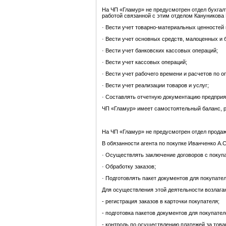
На ЧП «Гламур» не предусмотрен отдел бухгалт
работой связанной с этим отделом Кануникова 
· Вести учет товарно-материальных ценностей 
· Вести учет основных средств, малоценных и
· Вести учет банковских кассовых операций;
· Вести учет кассовых операций;
· Вести учет рабочего времени и расчетов по о
· Вести учет реализации товаров и услуг;
· Составлять отчетную документацию предприя
ЧП «Гламур» имеет самостоятельный баланс, р
На ЧП «Гламур» не предусмотрен отдел продажи
В обязанности агента по покупке Иванченко А.С
· Осуществлять заключение договоров с покуп
· Обработку заказов;
· Подготовлять пакет документов для покупате
Для осуществления этой деятельности возлага
- регистрация заказов в карточки покупателя;
- подготовка пакетов документов для покупател
- контроль по осуществлению платежей за това