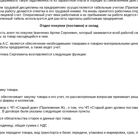
 удерживать такую задолженность из заработной платы в порядке установленным дей
ием трудовой дисциплины на предприятиях осуществляется табельным учетом (Прилож
на работу делаются отметки в его трудовой книжке. На вновь принятого работника отк
лицевой счет. Оперативный учет явки работников и их пребывание на работе ведется
ленный табель используется для расчета зарплаты работникам предприятия.
Отдел покупки (поставки)
и склад
сть агент по покупке Іванченко Артем Сергеевич, который занимается всей работой св
ь за товар находящийся в нем.
ка А.С. является обеспечение необходимыми товарами и товарно-материальными цен
оты предприятия, а также ведет учет.
Артема Сергеевича возглавляются следующие функции:
вку товара.
, обеспечивает закупку товара и его учет, по рассмотренным вопросам принимает ре
о фирмы и коллектив.
вор с ЧП «Старый дом» (Приложение Ж)., о том, что ЧП «Старый дом» должно постави
) . В договоре были указаны следующие основные пункты:
ся обязательства сторон и данные про товар.
а единицу, общая сумма с НДС .
срок передачи товара, вид транспорта и базис передачи, упаковка и маркировка, срок,