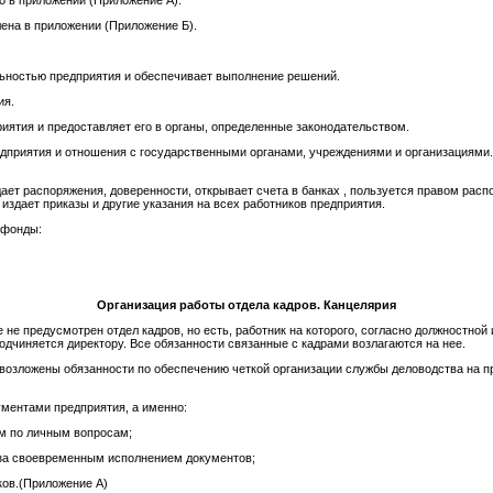
 в приложении (Приложение А).
ена в приложении (Приложение Б).
льностью предприятия и обеспечивает выполнение решений.
ия.
риятия и предоставляет его в органы, определенные законодательством.
едприятия и отношения с государственными органами, учреждениями и организациями.
дает распоряжения, доверенности, открывает счета в банках , пользуется правом рас
здает приказы и другие указания на всех работников предприятия.
 фонды:
Организация работы отдела кадров. Канцелярия
 не предусмотрен отдел кадров, но есть, работник на которого, согласно должностной
подчиняется директору. Все обязанности связанные с кадрами возлагаются на нее.
, возложены обязанности по обеспечению четкой организации службы деловодства на 
ументами предприятия, а именно:
м по личным вопросам;
 за своевременным исполнением документов;
ков.(Приложение А)