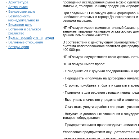
·
Архитектура
проведения исследования рынка можно сделать
магазина, то спрос на нашу продукцию и предла
·
Астрономия
·
Банковское дело
При создании ЧП «Гламур» для информирования
·
Безопасность
наиболее читаемых в городе Донецке газетах и
жизнедеятельности
реклама на радио.
·
Биржевое дело
ЧП «Гламур» имеет самостоятельный баланс, р
·
Ботаника и сельское
занимает квартиру на первом этаже жилого дом
хозяйство
данном помещении имеются.
·
Бухгалтерский учет и
аудит
·
Валютные отношения
В соответствии с действующим законодательст
система налогообложения является для предпри
·
Ветеринария
400 000грн.
ЧП «Гламур» осуществляет свою деятельность н
ЧП «Гламур» имеет право:
· Объединяться с другими предприятиями и орг
· Передавать и получать на договорных нача
· Строить, приобретать, брать и сдавать в ар
· Привлекать для решения стоящих перед предп
· Выступать в качестве учредителей и акционе
· Оказывать услуги и работы по ценам , устан
· Вступать в договорные отношения с государ
товаров, оборудования;
· Предприятие имеет право создавать филиалы
Управление предприятием осуществляется в со