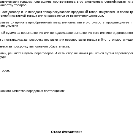
едъявляемые к товарам, они должны соответствовать установленным сертификатам, ст
качеству товаров.
ушает договор и не передает товар покупателю проданный товар, покупатель в праве т
нной поставкой товара или отказывается от выполнения договора.
зывается принять приобретенный товар или оплатить его стоимость, продавец имеет 
ния убытков.
ной сумме за невыполнение или неподлежащее выполнение того или иного договорного
 с поставщика за просрочку поставки или недопоставки товара в % от стоимости недо
яется за просрочку выполнения обязательств.
ами, решаются путем переговоров. А если спор не может решиться путем переговоров
уде.
сторон.
ысокого качества передовых поставщиков:
Отдел бухгалтерия