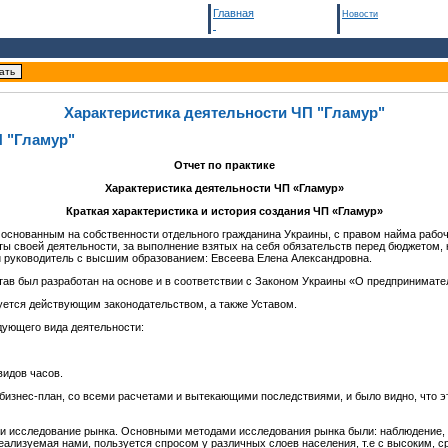
Главная
Новости
Характеристика деятельности ЧП "Гламур"
П "Гламур"
Отчет по практике
Характеристика
деятельности
ЧП
«
Гламур»
Краткая характеристика и история создания
ЧП «Гламур»
основанным на собственности отдельного гражданина Украины, с правом найма рабоч
аты своей деятельности, за выполнение взятых на себя обязательств перед бюджетом,
й руководитель с высшим образованием: Евсеева Елена Александровна.
тав был разработан на основе и в соответствии с Законом Украины «О предпринимате
уется действующим законодательством, а также Уставом.
дующего вида деятельности:
видов часов.
бизнес-план, со всеми расчетами и вытекающими последствиями, и было видно, что э
и исследование рынка. Основными методами исследования рынка были: наблюдение, 
ализуемая нами, пользуется спросом у различных слоев населения, т.е с высоким, с