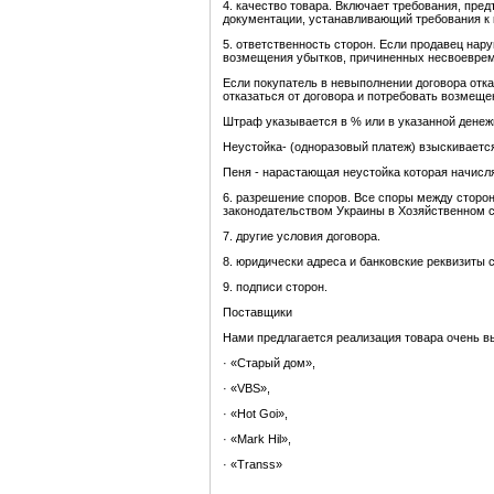
4. качество товара. Включает требования, пр
документации, устанавливающий требования к 
5. ответственность сторон. Если продавец нар
возмещения убытков, причиненных несвоевреме
Если покупатель в невыполнении договора отка
отказаться от договора и потребовать возмеще
Штраф указывается в % или в указанной денеж
Неустойка- (одноразовый платеж) взыскивается
Пеня - нарастающая неустойка которая начисл
6. разрешение споров. Все споры между сторон
законодательством Украины в Хозяйственном с
7. другие условия договора.
8. юридически адреса и банковские реквизиты 
9. подписи сторон.
Поставщики
Нами предлагается реализация товара очень в
· «Старый дом»,
· «VBS»,
· «Hot Goi»,
· «Mark Hil»,
· «Transs»