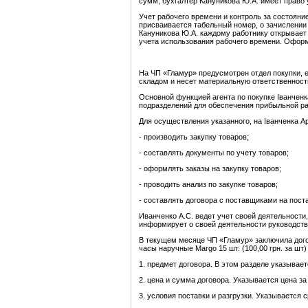
сумм, бухгалтер Кануникова Ю.А. имеет право
Учет рабочего времени и контроль за состоян
присваивается табельный номер, о зачислении 
Кануникова Ю.А. каждому работнику открывает 
учета использования рабочего времени. Оформ
На ЧП «Гламур» предусмотрен отдел покупки, е
складом и несет материальную ответственност
Основной функцией агента по покупке Іванчен
подразделений для обеспечения прибыльной раб
Для осуществления указанного, на Іванченка 
- производить закупку товаров;
- составлять документы по учету товаров;
- оформлять заказы на закупку товаров;
- проводить анализ по закупке товаров;
- составлять договора с поставщиками на поста
Иванченко А.С. ведет учет своей деятельности
информирует о своей деятельности руководств
В текущем месяце ЧП «Гламур» заключила дого
часы наручные Margo 15 шт. (100,00 грн. за шт
1. предмет договора. В этом разделе указывает
2. цена и сумма договора. Указывается цена з
3. условия поставки и разгрузки. Указывается 