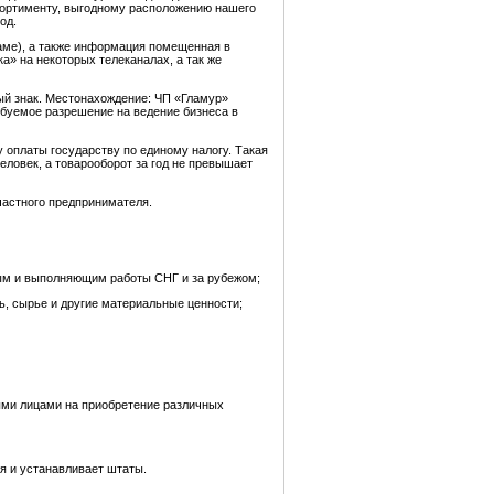
сортименту, выгодному расположению нашего
од.
аме), а также информация помещенная в
а» на некоторых телеканалах, а так же
ый знак. Местонахождение: ЧП «Гламур»
ебуемое разрешение на ведение бизнеса в
 оплаты государству по единому налогу. Такая
еловек, а товарооборот за год не превышает
частного предпринимателя.
ным и выполняющим работы СНГ и за рубежом;
рь, сырье и другие материальные ценности;
ыми лицами на приобретение различных
я и устанавливает штаты.