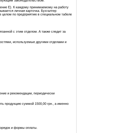
ствующим законодательством.
ение Е). К каждому принимаемому на работу
рывается личная карточка. Бухгалтер
 в целом по предприятию в специальном табеле
язанной с этим отделом. А также следит за
ностями, используемые другими отделами и
шение и рекомендации, периодически
ть продукцию суммой 1500,00 грн., а именно
 порядок и формы оплаты.