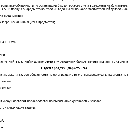
ерии, все обязанности по организации бухгалтерского учета возложены на бухгалтера
Ю.А.. В первую очередь это контроль и ведение финансово-хозяйственной деятельност
на предприятии;
 быстро- изнашивающихся предметов;
плате труда;
тия.
асчетный, валютный и другие счета в учреждениях банков, печать и штамп со своим 
Отдел продажи (маркетинга)
 и маркетинга, все обязанности по организации этого отдела возложены на агента по 
. входит:
ателями;
ля и осуществляет непосредственно выполнение договоров и заказов.
ются следующие задачи:
ей;
ры;