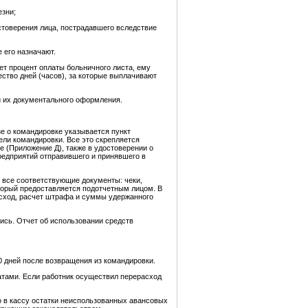
езни;
остоверения лица, пострадавшего вследствие
 его назначают.
ет процент оплаты больничного листа, ему
ество дней (часов), за которые выплачивают
и их документального оформления.
е о командировке указывается пункт
цели командировки. Все это скрепляется
 (Приложение Д), также в удостоверении о
редприятий отправившего и принявшего в
 все соответствующие документы: чеки,
оторый предоставляется подотчетным лицом. В
асход, расчет штрафа и суммы удержанного
ись. Отчет об использовании средств
0 дней после возвращения из командировки.
атами. Если работник осуществил перерасход
о в кассу остатки неиспользованных авансовых