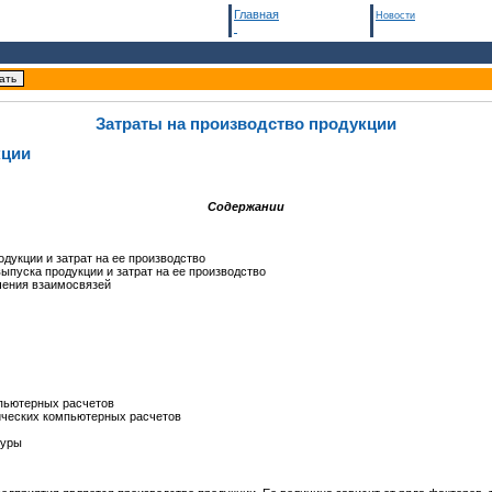
Главная
Новости
Затраты на производство продукции
кции
Содержании
дукции и затрат на ее производство
ыпуска продукции и затрат на ее производство
чения взаимосвязей
мпьютерных расчетов
тических компьютерных расчетов
туры