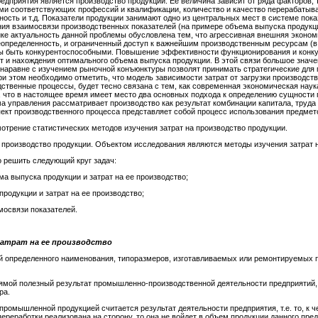
дприятия является производство продукции. Ее величина зависит от ряда факторов, 
ми соответствующих профессий и квалификации, количество и качество перерабатыв
ность и т.д. Показатели продукции занимают одно из центральных мест в системе по
ния взаимосвязи производственных показателей (на примере объема выпуска продукци
ике актуальность данной проблемы обусловлена тем, что агрессивная внешняя эконом
еопределенность, и ограниченный доступ к важнейшим производственным ресурсам (в
бы быть конкурентоспособными. Повышение эффективности функционирования и конку
 и нахождения оптимального объема выпуска продукции. В этой связи большое значен
 наравне с изучением рыночной конъюнктуры позволят принимать стратегические для
При этом необходимо отметить, что модель зависимости затрат от загрузки производст
твенные процессы, будет тесно связана с тем, как современная экономическая наук
, что в настоящее время имеет место два основных подхода к определению сущности п
а управления рассматривает производство как результат комбинации капитала, труда
т производственного процесса представляет собой процесс использования предметов
отрение статистических методов изучения затрат на производство продукции.
производство продукции. Объектом исследования являются методы изучения затрат н
 решить следующий круг задач:
ма выпуска продукции и затрат на ее производство;
родукции и затрат на ее производство;
мосвязи показателей.
 затрат на ее производство
й определенного наименования, типоразмеров, изготавливаемых или ремонтируемых 
мой полезный результат промышленно-производственной деятельности предприятий,
ра.
 промышленной продукцией считается результат деятельности предприятия, т.е. то, к 
ереработки реализована на сторону, то она не войдет в объем продукции данного пред