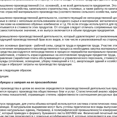
ышленно-производственной (т.е. основной), а не всей деятельности предприятия. Эт
сельского хозяйства, капитального строительства, столовых, а также работы по капи
их отраслей материального производства (соответственно сельского хозяйства, капита
мышленно-производственной деятельности, соответствующий ее непосредственной це
емые в связи с неполным использованием исходного сырья и материалов: металличес
езки кожи на кожевенно-обувных комбинатах и т.д. Но если отходы используются для п
учитываются в стоимости этих продуктов. От отходов следует отличать сопряженные п
самостоятельное значение, и их выпуск включается в объем продукции предприятия.
промышленно-производственной деятельности, который удовлетворяет установленным
дукцией производственный брак всех видов, в том числе и реализованный на сторону
х основных факторов - рабочей силы, средств труда и предметов труда. Участие эти
еспечения непрерывного производственного процесса необходима закупка материальн
средства расходуются непосредственно в процессе переработки материально-произво
 работников, стоимость израсходованных на изготовление продукции предметов труда,
правление (заработная плата обслуживающего и управленческого персонала, стоимост
жды (отопление, освещение, уборку помещений и т.п.), амортизация зданий и хозяйс
ходы и образуют затраты на производство продукции.
ам следующим образом:
дукции.
одукции и затрат на ее производство
производства в целом во многом определяется производственной деятельностью пр
яется процесс производства общественных благ и услуг. Статистический анализ эффе
истемы показателей, отражающих степень эффективности соотношения ресурсных фак
уск продукции, для учета объема которой используется система статистических пока
иницах. В натуральном выражении могут быть учтены практически все виды выпускае
словно-натуральных единиц. Например, в полиграфической промышленности измерение
, который приведен к формату бумажного листа 600Ч900 мм. Физический печатный лис
ым листам производится с помощью коэффициентов К, которые определяются как отн