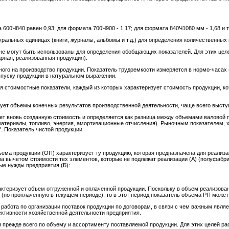
00Ч840 равен 0,93; для формата 700Ч900 - 1,17; для формата 840Ч1080 мм - 1,68 и т.
уральных единицах (книги, журналы, альбомы и т.д.) для определения количественных 
е могут быть использованы для определения обобщающих показателей. Для этих цел
арная, реализованная продукция).
нного на производство продукции. Показатель трудоемкости измеряется в нормо-часах
ыпуску продукции в натуральном выражении.
я стоимостные показатели, каждый из которых характеризует стоимость продукции, к
зует объемы конечных результатов производственной деятельности, чаще всего выступ
ует вновь созданную стоимость и определяется как разница между объемами валовой
материалы, топливо, энергия, амортизационные отчисления). Рыночным показателем,
. Показатель чистой продукции
бъема продукции (ОП) характеризует ту продукцию, которая предназначена для реализа
а вычетом стоимости тех элементов, которые не подлежат реализации (А) (полуфабрика
ые нужды предприятия (Б):
актеризует объем отгруженной и оплаченной продукции. Поскольку в объем реализова
(но проплаченную в текущем периоде), то в этот период показатель объема РП может
работа по организации поставок продукции по договорам, в связи с чем важным явля
ективности хозяйственной деятельности предприятия.
 прежде всего по объему и ассортименту поставляемой продукции. Для этих целей р