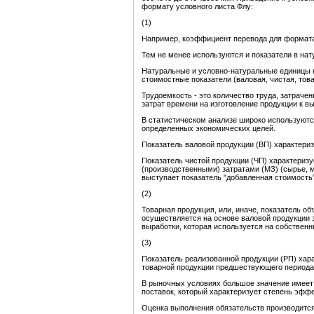
формату условного листа Флу:
(1)
Например, коэффициент перевода для формата 6
Тем не менее используются и показатели в нат
Натуральные и условно-натуральные единицы н
стоимостные показатели (валовая, чистая, тов
Трудоемкость - это количество труда, затраче
затрат времени на изготовление продукции к в
В статистическом анализе широко используютс
определенных экономических целей.
Показатель валовой продукции (ВП) характери
Показатель чистой продукции (ЧП) характериз
(производственными) затратами (МЗ) (сырье, 
выступает показатель "добавленная стоимость"
(2)
Товарная продукция, или, иначе, показатель о
осуществляется на основе валовой продукции з
выработки, которая используется на собственн
(3)
Показатель реализованной продукции (РП) хар
товарной продукции предшествующего периода 
В рыночных условиях большое значение имеет 
поставок, который характеризует степень эфф
Оценка выполнения обязательств производится