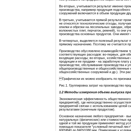
Во-вторых, учитывается результат именно пром
производства, например продукция подсобного 
сооружений включаются в объем продукции друг
В-третьих, учитывается прямой результат про
не относятся технологические отходы, получа
опилки и обрезки на лесопильных заводах, обр
волокнистых плит, перчаток, ремней), то они 
производства основных продуктов. Они имеют 
В-четвертых, выделяется полезный результат 
прямому назначению. Поэтому не считается про
Производство обусловлено взаимодействием тре
соответствующих расходов: во-первых, для об
входящие расходы; во-вторых, хозяйственные 
продукции и ее продажи - на заработную плату
производстве, обслуживание производства и у
общепроизводственные и общехозяйственные ну
общехозяйственных сооружений и др.). Эти рас
Графически их можно изобразить по признак
Рис.1. Группировка затрат на производство про
1.2 Методы измерения объема выпуска пр
Экономическая эффективность общественного 
предприятий), где непосредственно осуществл
предприятий связан с использованием целой с
результатами (конечным продуктом).
Основное назначение любого предприятия - вып
натуральных (физических) или стоимостных ед
одной и той же продукции применяют метод у
помощью показателя "условный печатный лист"
600Ч840 до 840Ч1080 мм. Приведение к условн