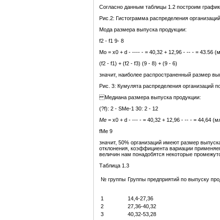
Согласно данным таблицы 1.2 построим график
Рис.2: Гистограмма распределения организаци
Мода размера выпуска продукции:
f2 - f1 9- 8
Mо = x0 + d - ---- - = 40,32 + 12,96 - -- - = 43.56 (
(f2 - f1) + (f2 - f3) (9 - 8) + (9 - 6)
значит, наиболее распространенный размер вып
Рис. 3: Кумулята распределения организаций п
Медиана размера выпуска продукции:
(?f): 2 - SMe-1 30: 2 - 12
Me
= x0 + d - --- - = 40,32 + 12,96 - -- - = 44,64 (
fMe 9
значит, 50% организаций имеют размер выпуска 
отклонения, коэффициента вариации применяем
величин нам понадобятся некоторые промежуто
Таблица 1.3
№ группы
Группы предприятий по выпуску прод
1
14,4-27,36
2
27,36-40,32
3
40,32-53,28