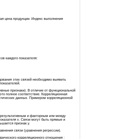
рная цена продукции. Индекс выполнения
ов каждого показателя:
дования этих связей необходимо выявить
показателей.
ивные признаки). В отличие от функциональной
это полное соответствие. Корреляционная
актических данных. Примером корреляционной
 (результативным и факторным или между
оказателя х. Связи могут быть прямые и
ьшается признак у.
внения связи (уравнения регрессии).
рического корреляционного отношения :