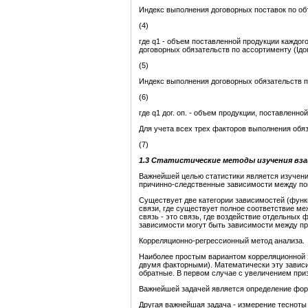
Индекс выполнения договорных поставок по объ
(4)
где q1 - объем поставленной продукции каждог
договорных обязательств по ассортименту (Iдо
(5)
Индекс выполнения договорных обязательств по
(6)
где q1 дог. оп. - объем продукции, поставленно
Для учета всех трех факторов выполнения обяз
(7)
1.3 Статистические методы изучения вз
Важнейшей целью статистики является изучени
причинно-следственные зависимости между пока
Существует две категории зависимостей (функц
связи, где существует полное соответствие ме
связь - это связь, где воздействие отдельных
зависимости могут быть зависимости между пр
Корреляционно-регрессионный метод анализа.
Наиболее простым вариантом корреляционной з
двумя факторными). Математически эту зависим
обратные. В первом случае с увеличением приз
Важнейшей задачей является определение форм
Другая важнейшая задача - измерение тесноты