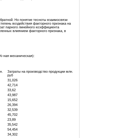
братной. Но понятие тесноты взаимосвязи
тепень воздействия факторного признака на
рат парного линейного коэффициента
вленных влиянием факторного признака, в
%-ная механическая):
н.
Затраты на производство продукции млн.
руб
31,026
42,714
33,62
43,987
15,652
26,394
32,539
45,702
23,89
35,542
54,454
34,302