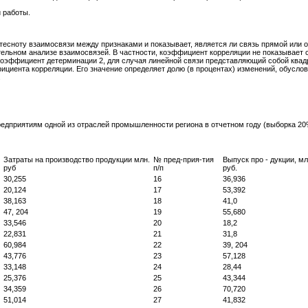
 работы.
есноту взаимосвязи между признаками и показывает, является ли связь прямой или о
ельном анализе взаимосвязей. В частности, коэффициент корреляции не показывает с
коэффициент детерминации 2, для случая линейной связи представляющий собой квад
ициента корреляции. Его значение определяет долю (в процентах) изменений, обусло
.
дприятиям одной из отраслей промышленности региона в отчетном году (выборка 20
Затраты на производство продукции млн.
№ пред-прия-тия
Выпуск про - дукции, мл
руб
п/п
руб.
30,255
16
36,936
20,124
17
53,392
38,163
18
41,0
47, 204
19
55,680
33,546
20
18,2
22,831
21
31,8
60,984
22
39, 204
43,776
23
57,128
33,148
24
28,44
25,376
25
43,344
34,359
26
70,720
51,014
27
41,832