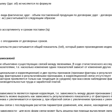
ему (Iдог. об) исчисляется по формуле
о вида фактически; qдог - объем поставленной продукции по договорам; pдог - догово
г. ас) рассчитывается следующим образом:
 ассортименту и срокам поставки (Iq)
й с опозданием от договорных сроков.
ательств рассчитывается общий показатель (Iоб), который равен произведению индекс
аимосвязей
е объективно существующих связей между явлениями. В ходе статистического иссле
зателями, т.е. насколько изменение одних показателей зависит от изменения других 
иональная и корреляционная) и две группы признаков (признаки-факторы и результат
жду факторными и результативными признаками, в корреляционной связи отсутствует 
 факторов проявляется только как тенденция (в среднем) при массовом наблюдении ф
оизводительностью труда и заработной платой.
ависимости является парная корреляция, т.е. зависимость между двумя признаками
ость можно выразить как зависимость результативного показателя у от факторного п
нака х увеличивается и признак у, при обратной связи с увеличением признака х умен
ы связи с последующим расчетом параметров уравнения, или, иначе, нахождение ура
 зависимости - для всех форм связи может быть решена при помощи вычисления эмпи