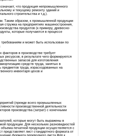
о означает, что продукция непромышленного
тальному и текущему ремонту зданий и
льного строительства и т.д.).
ли. Таким образом, к промышленной продукции
кая стружка на предприятиях машиностроения,
роизводства продуктов (к примеру, древесно-
родукты, которые получаются в процессе
 требованиям и может быть использован по
.
х факторов в производстве требует
ых ресурсов, в результате чего формируются
дственных запасов для изготовления
 амортизацию средств труда, занятых в
ь предметов труда, израсходованных на
твенного инвентаря цехов и
едприятий (прежде всего промышленных
ктивности производственной деятельности
торов производства (затрат) с конечными
зателей, которые могут быть выражены в
мой продукции. Для нескольких разновидностей
 объема печатной продукции осуществляется с
т представляет лист стандартного формата от
ошение формата переводного листа Флп к