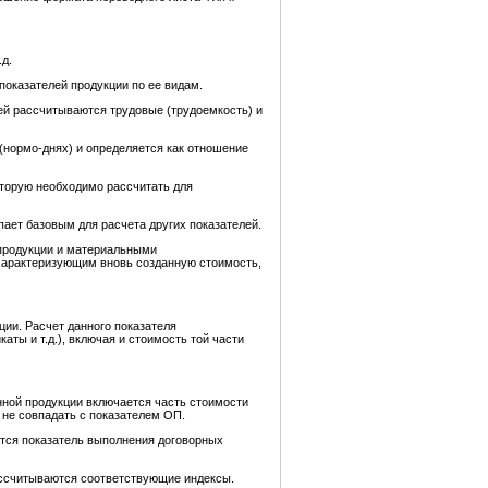
д.
показателей продукции по ее видам.
ей рассчитываются трудовые (трудоемкость) и
 (нормо-днях) и определяется как отношение
оторую необходимо рассчитать для
ает базовым для расчета других показателей.
 продукции и материальными
 характеризующим вновь созданную стоимость,
ции. Расчет данного показателя
ты и т.д.), включая и стоимость той части
нной продукции включается часть стоимости
 не совпадать с показателем ОП.
ется показатель выполнения договорных
ассчитываются соответствующие индексы.