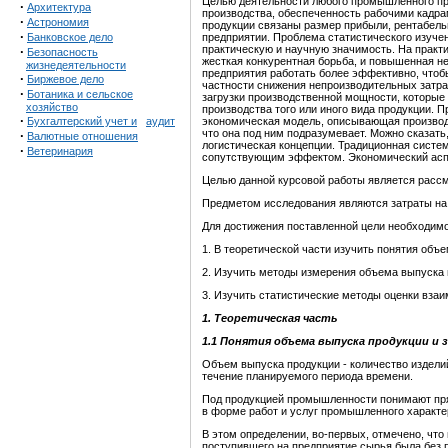
Целью деятельности любого промышленного пре
·
Архитектура
производства, обеспеченность рабочими кадра
·
Астрономия
продукции связаны размер прибыли, рентабель
·
Банковское дело
предприятии. Проблема статистического изуче
практическую и научную значимость. На практ
·
Безопасность
жесткая конкурентная борьба, и повышенная н
жизнедеятельности
предприятия работать более эффективно, что
·
Биржевое дело
частности снижения непроизводительных затрат
·
Ботаника и сельское
загрузки производственной мощности, которые
хозяйство
производства того или иного вида продукции. 
·
Бухгалтерский учет и
аудит
экономическая модель, описывающая производс
что она под ним подразумевает. Можно сказать
·
Валютные отношения
логистическая концепции. Традиционная систем
·
Ветеринария
сопутствующим эффектом. Экономический аспек
Целью данной курсовой работы является рассм
Предметом исследования являются затраты на 
Для достижения поставленной цели необходимо
1. В теоретической части изучить понятия объе
2. Изучить методы измерения объема выпуска п
3. Изучить статистические методы оценки взаи
1. Теоретическая часть
1.1 Понятия объема выпуска продукции и
Объем выпуска продукции - количество издели
течение планируемого периода времени.
Под продукцией промышленности понимают пря
в форме работ и услуг промышленного характе
В этом определении, во-первых, отмечено, что
поступившего на предприятие сырья была без п