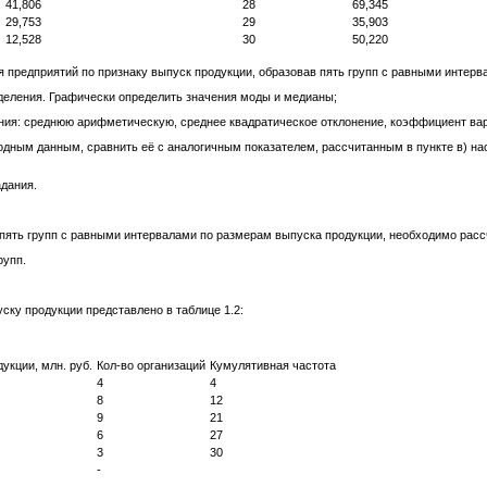
41,806
28
69,345
29,753
29
35,903
12,528
30
50,220
я предприятий по признаку выпуск продукции, образовав пять групп с равными интерв
еделения. Графически определить значения моды и медианы;
ения: среднюю арифметическую, среднее квадратическое отклонение, коэффициент ва
дным данным, сравнить её с аналогичным показателем, рассчитанным в пункте в) на
дания.
а пять групп с равными интервалами по размерам выпуска продукции, необходимо рас
рупп.
ску продукции представлено в таблице 1.2:
укции, млн. руб.
Кол-во организаций
Кумулятивная частота
4
4
8
12
9
21
6
27
3
30
-