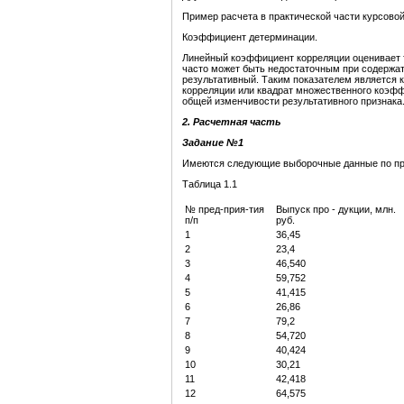
Пример расчета в практической части курсовой
Коэффициент детерминации.
Линейный коэффициент корреляции оценивает т
часто может быть недостаточным при содержат
результативный. Таким показателем является 
корреляции или квадрат множественного коэфф
общей изменчивости результативного признака
2. Расчетная часть
Задание №1
Имеются следующие выборочные данные по пре
Таблица 1.1
№ пред-прия-тия
Выпуск про - дукции, млн.
п/п
руб.
1
36,45
2
23,4
3
46,540
4
59,752
5
41,415
6
26,86
7
79,2
8
54,720
9
40,424
10
30,21
11
42,418
12
64,575