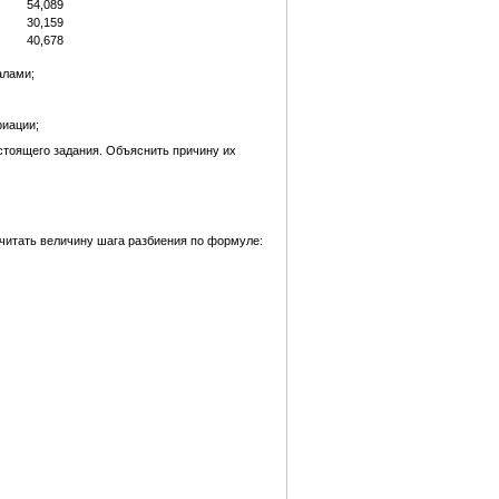
54,089
30,159
40,678
алами;
риации;
стоящего задания. Объяснить причину их
считать величину шага разбиения по формуле: