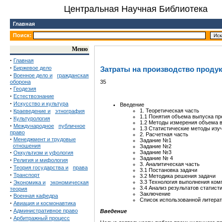
Центральная Научная Библиотека
Главная
Поиск:
Меню
·
Главная
·
Биржевое дело
Затраты на производство проду
·
Военное дело и
гражданская
оборона
35
·
Геодезия
·
Естествознание
·
Искусство и культура
Введение
·
1. Теоретическая часть
Краеведение и
этнография
1.1 Понятия объема выпуска про
·
Культурология
1.2 Методы измерения объема в
·
Международное
публичное
1.3 Статистические методы изу
право
2. Расчетная часть
·
Менеджмент и трудовые
Задание №1
отношения
Задание №2
·
Задание №3
Оккультизм и уфология
Задание № 4
·
Религия и мифология
3. Аналитическая часть
·
Теория государства и
права
3.1 Постановка задачи
·
Транспорт
3.2 Методика решения задачи
·
3.3 Технология выполнения ко
Экономика и
экономическая
3.4 Анализ результатов статис
теория
Заключение
·
Военная кафедра
Список использованной литера
·
Авиация и космонавтика
·
Административное право
Введение
·
Арбитражный процесс