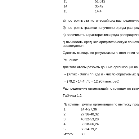
13
51,612
14
35,42
15
14,4
а) построить статистический ряд распределени
б) построить графики полученного ряда распр
в) рассчитать характеристики ряда распредел
г) вычислить среднюю арифметическую по исхо
расхождения.
Сделать выводы по результатам выполнения за
Решение:
Для того чтобы разбить данные организации н
i = (Xmax - Xmin) / n, где n - число образуемых г
i = (79,2 - 14,4) / 5 = 12,96 (млн. руб)
Распределение организаций по группам по выпу
Таблица 1.2
№ группы
Группы организаций по выпуску прод
1
14.4-27,36
2
27,36-40,32
3
40,32-53,28
4
53,28-66,24
5
66,24-79,2
Итого:
30