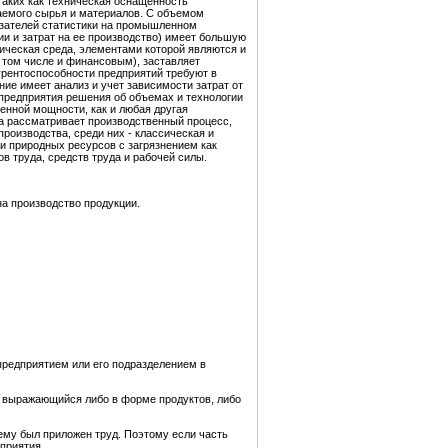
таких как техническая оснащенность
аемого сырья и материалов. С объемом
казателей статистики на промышленном
и и затрат на ее производство) имеет большую
ическая среда, элементами которой являются и
 том числе и финансовым), заставляет
рентоспособности предприятий требуют в
ие имеет анализ и учет зависимости затрат от
 предприятия решения об объемах и технологии
венной мощности, как и любая другая
а рассматривает производственный процесс,
роизводства, среди них - классическая и
 и природных ресурсов с загрязнением как
 труда, средств труда и рабочей силы.
а производство продукции.
предприятием или его подразделением в
 выражающийся либо в форме продуктов, либо
чему был приложен труд. Поэтому если часть
приятия.