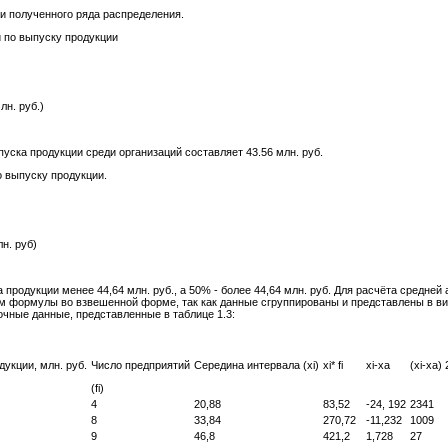
и полученного ряда распределения.
й по выпуску продукции
млн. руб.)
уска продукции среди организаций составляет 43.56 млн. руб.
о выпуску продукции.
млн. руб)
продукции менее 44,64 млн. руб., а 50% - более 44,64 млн. руб. Для расчёта средней
 формулы во взвешенной форме, так как данные сгруппированы и представлены в вид
чные данные, представленные в таблице 1.3:
укции, млн. руб.
Число предприятий
Середина интервала (хi)
хi* fi
хi-ха
(хi-ха) 2
(fi)
4
20,88
83,52
-24, 192
2341
8
33,84
270,72
-11,232
1009
9
46,8
421,2
1,728
27