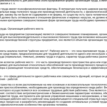
ривлекательность для работника сконструированной формы организации труда, а имен
вития и т. п.
 труда имеют психофизиологические факторы. В литературе получило широкое распр
тдельные виды полезного труда или производственной деятельности, с физиологической
ия, каковы бы ни были ее содержание и ее форма, по существу есть трата человеческо
ий должно быть оптимальным в отношении физических и нервных нагрузок, не должно 
льными критериями совершенствования форм организации труда необходимо принимат
руда. Организация рабочего места
уда на предприятии (организации) является совершенствование планирования, орган
вий для высокопроизводительного и высококачественного труда при возможно меньши
вено производственной структуры предприятия, оно является объектом организации тр
пекты анализа понятия "рабочее место". Рабочее место -- это зона приложения труда,
средствами, предназначенными для трудовой деятельности одного или нескольких и
уда (нормальные, тяжелые), режимы труда и отдыха, характер труда работника (разно
м аспектах рабочее место - это часть производственного пространства цеха или отд
иями) для выполнения относительно обособленной части производственного процесса
бора и размещения технических средств, обеспечивающих безопасную и эффективну
о - это сфера деятельности одного работника или совокупность функций, которые он 
ния - работой.
остранства со всем расположенным на нем основным и вспомогательным технологичес
и приспособлениями, необходимыми для производства определенного вида работ. Вн
х которого осуществляются все основные трудовые действия работника. Она является 
ания: соответствие антропометрическим и биомеханическим параметрам человека, об
редметов труда, инструмента или органов управления машинами и механизмами, а так
анизации рабочего места и рабочей зоны разрабатываются специальной отраслью науки 
вых процессах и разработать рекомендации по созданию оптимальных условий труда
ихофизиологическим особенностям организма человека.