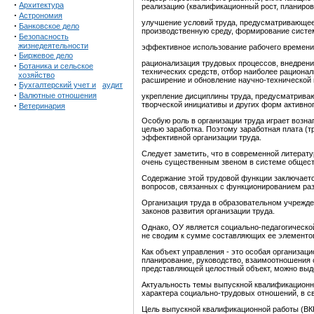
·
Архитектура
реализацию (квалификационный рост, планирован
·
Астрономия
улучшение условий труда, предусматривающее 
·
Банковское дело
производственную среду, формирование систем
·
Безопасность
жизнедеятельности
эффективное использование рабочего времени,
·
Биржевое дело
рационализация трудовых процессов, внедрени
·
Ботаника и сельское
технических средств, отбор наиболее рационал
хозяйство
расширение и обновление научно-технической
·
Бухгалтерский учет и
аудит
·
Валютные отношения
укрепление дисциплины труда, предусматриваю
·
творческой инициативы и других форм активног
Ветеринария
Особую роль в организации труда играет возна
целью заработка. Поэтому заработная плата (
эффективной организации труда.
Следует заметить, что в современной литерату
очень существенным звеном в системе обществ
Содержание этой трудовой функции заключаетс
вопросов, связанных с функционированием разл
Организация труда в образовательном учрежден
законов развития организации труда.
Однако, ОУ является социально-педагогической
не сводим к сумме составляющих ее элементо
Как объект управления - это особая организаци
планирование, руководство, взаимоотношения с
представляющей целостный объект, можно выде
Актуальность темы выпускной квалификационно
характера социально-трудовых отношений, в с
Цель выпускной квалификационной работы (ВКР