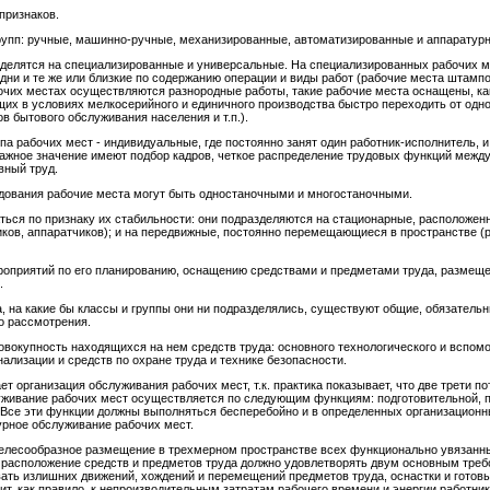
признаков.
групп: ручные, машинно-ручные, механизированные, автоматизированные и аппаратур
а делятся на специализированные и универсальные. На специализированных рабочих 
дни и те же или близкие по содержанию операции и виды работ (рабочие места штамп
бочих местах осуществляются разнородные работы, такие рабочие места оснащены, к
х в условиях мелкосерийного и единичного производства быстро переходить от одног
 бытового обслуживания населения и т.п.).
па рабочих мест - индивидуальные, где постоянно занят один работник-исполнитель, 
ажное значение имеют подбор кадров, четкое распределение трудовых функций между
вный труд.
дования рабочие места могут быть одностаночными и многостаночными.
ться по признаку их стабильности: они подразделяются на стационарные, расположе
ков, аппаратчиков); и на передвижные, постоянно перемещающиеся в пространстве (р
ероприятий по его планированию, оснащению средствами и предметами труда, размеще
.
, на какие бы классы и группы они ни подразделялись, существуют общие, обязательн
о рассмотрения.
вокупность находящихся на нем средств труда: основного технологического и вспомо
нализации и средств по охране труда и технике безопасности.
т организация обслуживания рабочих мест, т.к. практика показывает, что две трети 
служивание рабочих мест осуществляется по следующим функциям: подготовительной, 
р. Все эти функции должны выполняться бесперебойно и в определенных организацион
урное обслуживание рабочих мест.
целесообразное размещение в трехмерном пространстве всех функционально увязанны
м расположение средств и предметов труда должно удовлетворять двум основным треб
вать излишних движений, хождений и перемещений предметов труда, оснастки и готовы
ит, как правило, к непроизводительным затратам рабочего времени и энергии работн