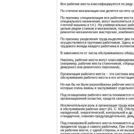
Все рабочие места классифицируются по ряду 
По степени механизации они делятся на пять 
По признаку специализации все рабочие мест
специального назначения, могут выполняться о
счетной машины и т.п.). На универсальных ра
целым рядом станков и механизмов, позволяющи
ремонтно-механических мастерских, комбинатов
По признаку разделения труда выделяют два ти
осуществляются группами работников. Здесь в
трудового вклада каждого работника в коллекти
В зависимости от числа обслуживаемого обору
Наконец, рабочие места могут классифицирова
(например, рабочие места станочников, сборщи
дежурного или ремонтного персонала).
Организация рабочего места -- это система м
обслуживанию рабочего места и его аттестации
Но как бы ни были разнообразны рабочие места
которые очень важны и заслуживают отдельног
Под оснащением рабочего места понимается со
организационной оснастки, средств связи и сиг
Исключительную роль в организации труда играе
в обслуживании рабочих мест [41. C. 63]. Об
наладочной, энергетической, контрольной и д
стандартное, планово-предупредительное, деж
Под планировкой рабочего места понимается 
предметов труда и самого работника. При это
на рабочем месте, с одной стороны, и не вызы
размещения средств и предметов труда привод