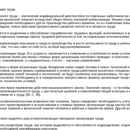
ации труда
ного труда -- увеличение индивидуальной дееспособности отдельных работников на 
ие жизненной энергии» вследствие общественно значимой коммуникации. Иными слова
ращению необходимого для их производства рабочего времени, но и к появлению новы
юдьми, новых факторов прогрессивного развития личности в процессе труда.
ается в выделении и обособлении специфических трудовых функций, выполняемых в ра
 отдельные периоды (фазы) трудовой деятельности или за отдельными исполнителями 
пециализации персонала и средств производства, в росте интенсивности труда и умен
 том, что оно само по себе есть особый вид кооперирования.
рганизации труда. Его сущность заключается в появлении и углублении по мере усло
азвитие более или менее сложных форм организации неизбежно приведет, в конечном 
, планомерным, а следовательно, в итоге -- научным управлением.
базы и форм организации труда. Внедрение новых видов техники и новых технологий в
тников, разные формы нормирования и оплаты труда работников различных специаль
авляемые новой техникой и технологией, не будут выявлены или реализованы. Но нау
технологии. Необходимость в определенных прогрессивных формах организации труда 
х технических условий.
лее яркое проявление действия вышеуказанного закона. Значение закона -- в тесней
 производительности труда, с достигнутым уровнем и изменениями общей культуры и
ем их к труду [40. C. 96].
сихофизиологическим возможностям человека. Закон определяет необходимость учета
ьного проектирования и использования в сложных формах организации труда научно об
атрат нервной и физической энергии человека в рабочее и нерабочее время. Другой ас
ожно выделить ряд основополагающих принципов организации труда:
ное разделение труда, при котором выделяются и обособляются подразделения, отдел
необходимой квалификации персонала.