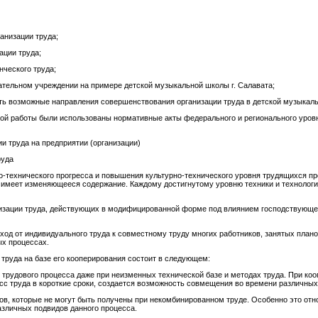
анизации труда;
ации труда;
нческого труда;
вательном учреждении на примере детской музыкальной школы г. Салавата;
ить возможные направления совершенствования организации труда в детской музыкаль
й работы были использованы нормативные акты федерального и регионального уровня
 труда на предприятии (организации)
руда
о-технического прогресса и повышения культурно-технического уровня трудящихся про
а имеет изменяющееся содержание. Каждому достигнутому уровню техники и технолог
изации труда, действующих в модифицированной форме под влиянием господствующего
од от индивидуального труда к совместному труду многих работников, занятых плано
ых процессах.
труда на базе его кооперирования состоит в следующем:
 трудового процесса даже при неизменных технической базе и методах труда. При ко
сс труда в короткие сроки, создается возможность совмещения во времени различных 
ов, которые не могут быть получены при некомбинированном труде. Особенно это отн
зличных подвидов данного процесса.