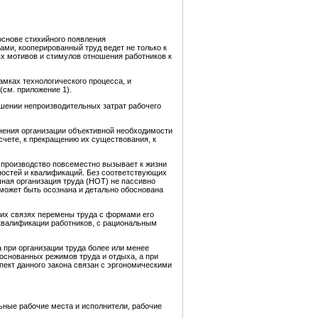
основе стихийного появления
ми, кооперированный труд ведет не только к
х мотивов и стимулов отношения работников к
мках технологического процесса, и
(см. приложение 1).
ьшении непроизводительных затрат рабочего
жнения организации объективной необходимости
счете, к прекращению их существования, к
 производство повсеместно вызывает к жизни
ностей и квалификаций. Без соответствующих
чная организация труда (НОТ) не пассивно
может быть осознана и детально обоснована
ших связях перемены труда с формами его
 квалификации работников, с рациональным
 при организации труда более или менее
основанных режимов труда и отдыха, а при
пект данного закона связан с эргономическими
ьные рабочие места и исполнители, рабочие