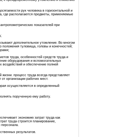
осягаемости рук человека в горизонтальной и
на, где располагаются предметы, применяемые
 антропометрических показателей при
;
вызывают дополнительное утомление. Во многом
о положения туловища, головы и конечностей;
орами;
етов труда, особенностей средств труда и
щение оборудования и вспомогательных
х воздействий и обеспечение полней
й жизни. процесс труда всегда представляет
 от организации рабочих мест.
торая осуществляется в определенный
полнять порученную ему работу.
спечивает экономию затрат труда как
трат труда строится планирование,
й персонала.
ественных результатов.