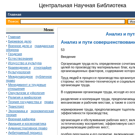
Центральная Научная Библиотека
Главная
Поиск:
Меню
Анализ и пу
·
Главная
·
Биржевое дело
Анализ и пути совершенствован
·
Военное дело и
гражданская
оборона
53
·
Геодезия
Введение
·
Естествознание
·
Искусство и культура
Организация труда есть определенное сочетан
·
целей по производству материальных благ, куль
Краеведение и
этнография
организационных факторов, содержание которо
·
Культурология
·
Международное
публичное
Труд людей в процессе производства организу
право
стороны: естественно-техническую и социальн
·
Менеджмент и трудовые
организации труда.
отношения
В содержании организации труда, исходя из о
·
Оккультизм и уфология
·
Религия и мифология
разделение и кооперация труда, предполагаю
·
Теория государства и
права
механизмам и рабочим местам, а также в соот
·
Транспорт
нормирование труда, предполагающее тщательны
·
Экономика и
экономическая
эффективности производства;
теория
·
Военная кафедра
организация и обслуживание рабочих мест, вк
·
Авиация и космонавтика
эстетическому восприятию; эффективную систе
рационализацию рабочих мест;
·
Административное право
·
Арбитражный процесс
подбор персонала и его развитие, включающие 