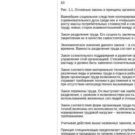
53
Рис. 1.1. Основные законы и принципы организ
Важнейшее социальное следствие кооперирован
соревновательного духа среди них и «повышен
росту массы потребительных стоимостей и сок
труду, новых сторон взаимоотношений между л
Закон разделения труда. Его сущность заключ
закреплении их в качестве самостоятельных в
Экономическое значение данного закона -- в с
времени. Важность разделения труда состоит в
Закон сознательного поддержания и развития о
управления этой организацией. Стихийное же р
распаду и должно быть заменено сознательным
Закон соответствия материально-технической 
различные виды и режимы труда и отдыха рабо
форм организации труда возможности, предост
отражает требования техники и достижения в 
при отсутствии непосредственно вызывающих и
Закон перемены труда. Он выступает как наибо
разделения, с уровнем и возможностями роста
использованием жизненных сил людей и отношени
Закон соответствия форм организации труда п
точной величины его интенсивности, обязател
нормировании трудовой нагрузки -- величины з
требованиями.
Учитывая действие выше названных законов, м
Принцип специализации предполагает углублен
операции и процедуры по уровню сложности и 