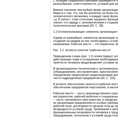
С позиции социального критерия оценивается п
разнообразия, ответственности, условий для раз
Важное значение при выборе форм организации
Маркса о том, что, как бы различны ни были о
человеческого организма, и каждая такая функц
т.д. В связи с этим сочетание трудовых функц
значит, что наряду с экономическими и социа
психологические критерии [25. C. 38].
1.2 Основополагающие элементы организации т
Одним из важнейших элементов организации тр
создания на каждом из них необходимых усло
напряжении. Рабочее место -- это первичное з
Рис. 1.2. Аспекты понятия "рабочее место".
Приведенная схема (рис. 1.2) иллюстрирует ас
действующих норм и оснащенная необходимыми 
занятости человека предопределяет условия тр
В организационно-техническом и эргономическо
(оборудованием, инструментами, приспособлен
определение предполагает рационализацию вы
части подразделения предприятия [40. C. 116].
В аспекте обеспечения занятости рабочее мест
обеспечение предприятия персоналом, а населе
Рабочее место -- часть производственного пр
инструментом, рабочей мебелью и специальным
-- часть трехмерного пространства, в предела
ее организации предъявляются особые требов
рабочей позы, досягаемости органов тела до п
безвредности условий труда. Требования к орг
функциональные возможности человека в трудо
оборудования, технологии и условий труда пс