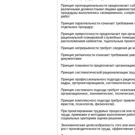
Принцип пропорциональности предполагает соб
различными должностными лицами администраци
процедуры выполнялись своевременно, сопряга
работ.
Принцип параллельности означает требование 
отдельных процедур.
Принцип прямоточности предполагает при орга
рациональной планировкой служебных помещен
расположением кабинетов, тщательным проекти
Принцип непрерывности требует сведения до м
Принцип ритмичности означает требование рав
документами.
Принцип плановости предполагает организацию
Принцип систематической рационализации тру
Принцип профессионального подхода к рацион
кадры, оргпроектировщиков, систематически 
Принцип системного подхода требует охватыва
организационных, экономических, технических,
Принцип комплексного подхода требует привле
юристов, психологов, физиологов).
При проектировании трудовых процессов или п
труда, приемами и методами выполнения работ
социальных критериев оценки решения.
Экономическая целесообразность того или ино
рост производительности труда, эффективная з