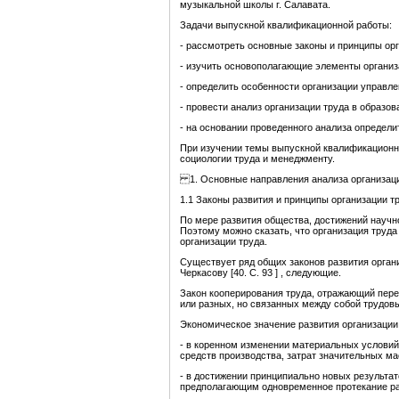
музыкальной школы г. Салавата.
Задачи выпускной квалификационной работы:
- рассмотреть основные законы и принципы орг
- изучить основополагающие элементы организ
- определить особенности организации управле
- провести анализ организации труда в образо
- на основании проведенного анализа определ
При изучении темы выпускной квалификационно
социологии труда и менеджменту.
1. Основные направления анализа организации
1.1 Законы развития и принципы организации т
По мере развития общества, достижений научн
Поэтому можно сказать, что организация труд
организации труда.
Существует ряд общих законов развития орган
Черкасову [40. C. 93 ] , следующие.
Закон кооперирования труда, отражающий перех
или разных, но связанных между собой трудов
Экономическое значение развития организации 
- в коренном изменении материальных условий
средств производства, затрат значительных ма
- в достижении принципиально новых результат
предполагающим одновременное протекание ра