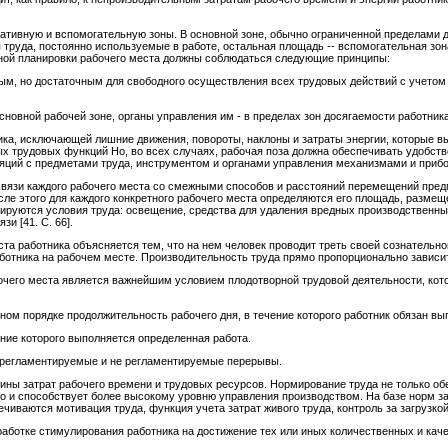
ативную и вспомогательную зоны. В основной зоне, обычно ограниченной пределами д
 труда, постоянно используемые в работе, остальная площадь -- вспомогательная зо
ьной планировки рабочего места должны соблюдаться следующие принципы:
м, но достаточным для свободного осуществления всех трудовых действий с учетом
новной рабочей зоне, органы управления им - в пределах зон досягаемости работника
ика, исключающей лишние движения, повороты, наклоны и затраты энергии, которые 
х трудовых функций Но, во всех случаях, рабочая поза должна обеспечивать удобств
яций с предметами труда, инструментом и органами управления механизмами и приб
вязи каждого рабочего места со смежными способов и расстояний перемещений предм
сле этого для каждого конкретного рабочего места определяются его площадь, разме
тируются условия труда: освещение, средства для удаления вредных производственны
и [41. C. 66].
та работника объясняется тем, что на нем человек проводит треть своей сознательно
ботника на рабочем месте. Производительность труда прямо пропорционально зависит
очего места является важнейшим условием плодотворной трудовой деятельности, ко
ном порядке продолжительность рабочего дня, в течение которого работник обязан вы
ение которого выполняется определенная работа.
 регламентируемые и не регламентируемые перерывы.
ны затрат рабочего времени и трудовых ресурсов. Нормирование труда не только обе
о и способствует более высокому уровню управления производством. На базе норм за
ечиваются мотивация труда, функция учета затрат живого труда, контроль за загрузко
работке стимулирования работника на достижение тех или иных количественных и кач