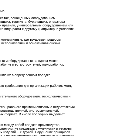
ные.
местах, оснащенных оборудованием
овщика, термиста, бурильщика, оператора
ак правило, универсальным оборудованием или
о вида работ к другому (например, в условиях
и коллективные, где трудовые процессы
 исполнителями и объективная оценка
нные и оборудованные на одном месте
абочие места строителей, горнорабочих,
нию их в определенном порядке,
ые требования для организации рабочих мест,
гательного оборудования, технологической и
потерь рабочего времени связаны с недостатками
производственной, инструментальной,
ных формах. В числе последних выделяют
х между собой средств производства,
ованиям: не создавать скученности и тесноты
х изделий -- с другой. Нарушение принципов
ика, к преждевременному утомлению и снижению