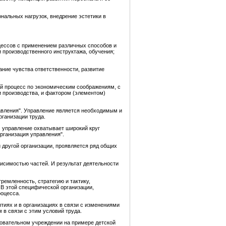
нальных нагрузок, внедрение эстетики в
цессов с применением различных способов и
 производственного инструктажа, обучения;
ние чувства ответственности, развитие
ный процесс по экономическим соображениям, с
и производства, и фактором (элементом)
равления". Управление является необходимым и
ганизации труда.
м управление охватывает широкий круг
рганизация управления".
й другой организации, проявляется ряд общих
висимостью частей. И результат деятельности
ремленность, стратегию и тактику,
 В этой специфической организации,
роцесса.
тиях и в организациях в связи с изменениями
в связи с этим условий труда.
зовательном учреждении на примере детской