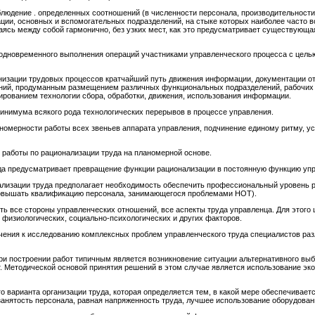
людение . определенных соотношений (в численности персонала, производительности
и, основных и вспомогательных подразделений, на стыке которых наиболее часто во
ясь между собой гармонично, без узких мест, как это предусматривает существующая
одновременного выполнения операций участниками управленческого процесса с целью
низации трудовых процессов кратчайший путь движения информации, документации от
ий, продуманным размещением различных функциональных подразделений, рабочих м
рованием технологии сбора, обработки, движения, использования информации.
инимума всякого рода технологических перерывов в процессе управления.
номерности работы всех звеньев аппарата управления, подчинение единому ритму, 
 работы по рационализации труда на планомерной основе.
да предусматривает превращение функции рационализации в постоянную функцию упр
ализации труда предполагает необходимость обеспечить профессиональный уровень 
повышать квалификацию персонала, занимающегося проблемами НОТ).
ть все стороны управленческих отношений, все аспекты труда управленца. Для этого
 физиологических, социально-психологических и других факторов.
чения к исследованию комплексных проблем управленческого труда специалистов раз
ри построении работ типичным является возникновение ситуации альтернативного в
. Методической основой принятия решений в этом случае является использование эк
го варианта организации труда, которая определяется тем, в какой мере обеспечивае
анятость персонала, равная напряженность труда, лучшее использование оборудовани