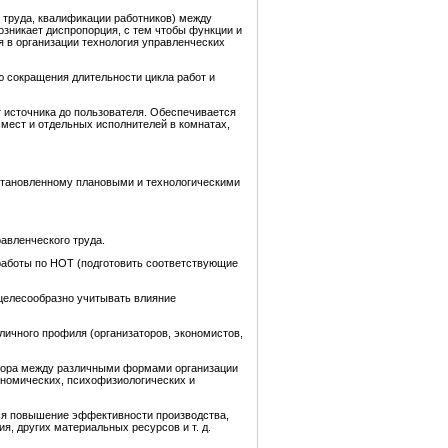
 труда, квалификации работников) между
зникает диспропорция, с тем чтобы функции и
 в организации технология управленческих
 сокращения длительности цикла работ и
 источника до пользователя. Обеспечивается
ест и отдельных исполнителей в комнатах,
установленному плановыми и технологическими
авленческого труда.
работы по НОТ (подготовить соответствующие
 целесообразно учитывать влияние
личного профиля (организаторов, экономистов,
ыбора между различными формами организации
ономических, психофизиологических и
тся повышение эффективности производства,
я, других материальных ресурсов и т. д.