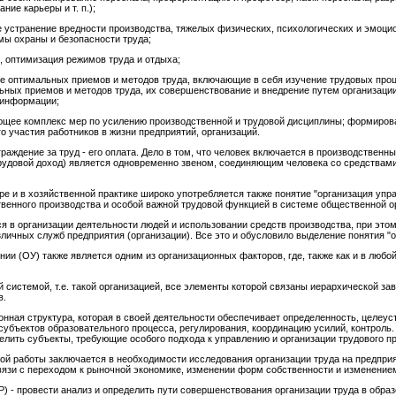
ие карьеры и т. п.);
устранение вредности производства, тяжелых физических, психологических и эмоцио
ы охраны и безопасности труда;
 оптимизация режимов труда и отдыха;
е оптимальных приемов и методов труда, включающие в себя изучение трудовых про
ьных приемов и методов труда, их совершенствование и внедрение путем организации
 информации;
щее комплекс мер по усилению производственной и трудовой дисциплины; формирова
о участия работников в жизни предприятий, организаций.
граждение за труд - его оплата. Дело в том, что человек включается в производствен
трудовой доход) является одновременно звеном, соединяющим человека со средствам
ре и в хозяйственной практике широко употребляется также понятие "организация уп
енного производства и особой важной трудовой функцией в системе общественной ор
я в организации деятельности людей и использовании средств производства, при это
ичных служб предприятия (организации). Все это и обусловило выделение понятия "о
ии (ОУ) также является одним из организационных факторов, где, также как и в любо
 системой, т.е. такой организацией, все элементы которой связаны иерархической за
в.
онная структура, которая в своей деятельности обеспечивает определенность, целеуст
убъектов образовательного процесса, регулирования, координацию усилий, контроль.
лить субъекты, требующие особого подхода к управлению и организации трудового п
й работы заключается в необходимости исследования организации труда на предприя
вязи с переходом к рыночной экономике, изменении форм собственности и изменением 
) - провести анализ и определить пути совершенствования организации труда в обра