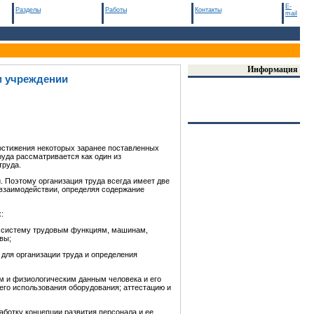
E-
Разделы
Работы
Контакты
mail
Информация
м учреждении
достижения некоторых заранее поставленных
руда рассматривается как один из
труда.
. Поэтому организация труда всегда имеет две
 взаимодействии, определяя содержание
:
ю систему трудовым функциям, машинам,
вы;
 для организации труда и определения
м и физиологическим данным человека и его
го использования оборудования; аттестацию и
аботку концепции развития персонала и ее