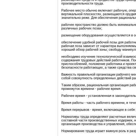
производительности труда.
Рабочее место обычно включает рабочую, опер
вертикальной плоскостях, размещаются орудия
значительно реже. Для обеспечения рационал
рабочее пространство должно быть минимальны
различных рабочих позах;
размещение оборудования осуществляется в ос
обеспечение удобной рабочей позы для работн
рабочая поза зависит от характера выполняемы
хороший обзор рабочей зоны; свободу манипул
необходимо изучение технологической взаимос
содержания трудовых действий работников. По
приспособлений, положение работника и проек
безопасности работающих, а также средства связ
Важность правильной организации рабочего мес
собой совокупность определенных действий ра
Таким образом, рациональная организация раб
промежуток времени - рабочее время.
Рабочее время - установленная в законодатель
Время работы - часть рабочего времени, в теч
Время перерывов - время, включающее в себя
Нормативы труда определяют расчетные величи
составной части производственных издержек, н
организация производства и управления, обесп
Нормирование труда играет важную роль в раз