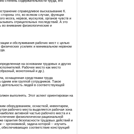
но степень содержательности труда, его
остранение справедливое высказывание К.
 стороны это, во всяком случае, функции
го мозга, нервов, мускулов, органов чувств и
вызывать отрицательных последствий. А это
ь во внимание физиологические и
изации и обслуживания рабочих мест с целью
х физических усилиях и минимальном нервном
уда.
 определенная на основании трудовых и других
сполнителей. Рабочее место как место
образный, монотонный и др.).
ела, оснащенная средствами труда
 одним или группой сотрудников. Такое
ю деятельность людей в соответствующей
должен выполнять. Этот аспект ориентирован на
ким оборудованием, оснасткой, инвентарем,
утри рабочего места выделяется рабочая зона
наиболее активной частью рабочего места и к
еспечение физиологически рациональной
же гарантия безопасности трудовых действий и
-- эргономикой, задача которой -- изучить
, обеспечивающих соответствие конструкций