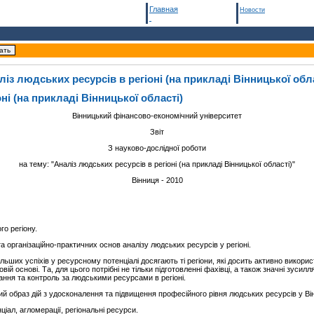
Главная
Новости
ліз людських ресурсів в регіоні (на прикладі Вінницької обла
ні (на прикладі Вінницької області)
Вінницький фінансово-економічний університет
Звіт
З науково-дослідної роботи
на тему: "Аналіз людських ресурсів в регіоні (на прикладі Вінницької області)"
Вінниця - 2010
го регіону.
організаційно-практичних основ аналізу людських ресурсів у регіоні.
більших успіхів у ресурсному потенціалі досягають ті регіони, які досить активно викори
й основі. Та, для цього потрібні не тільки підготовленні фахівці, а також значні зусил
ання та контроль за людськими ресурсами в регіоні.
ний образ дій з удосконалення та підвищення професійного рівня людських ресурсів у Він
іал, агломерації, регіональні ресурси.