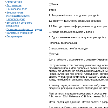
·
Архитектура
Зміст
·
Астрономия
·
Банковское дело
Вступ
·
Безопасность
1. Теоретичні аспекти людських ресурсів
жизнедеятельности
·
Биржевое дело
1.1 Поняття та сутність людських ресурсів
·
Ботаника и сельское
хозяйство
1.2 Методи оцінки та формування людських ресур
·
Бухгалтерский учет и
аудит
2. Аналіз людських ресурсів у регіоні
·
Валютные отношения
·
Ветеринария
3. Вдосконалення аналізу людських ресурсів у р
Висновки та пропозиції
Список використаної літератури
Вступ
Для стабільного економічного розвитку України
На сучасному етапі розвитку ринкових відносин 
ефективної праці. Дані проблеми повинні виріш
системою управління людськими ресурсами. Ме
нових, сучасних технологій, планування, організ
систем управління поступово втрачають свою еф
кризу, неякісний стан нормативно-правового за
У зв'язку з цим, важливого значення набувают
людських ресурсів на основі впровадження метод
Різні аспекти управління людськими ресурсами до
А.М. Колот, Е.М. Лібанова, О.В. Мартякова, В.А.
Мета і задачі дослідження. Метою роботи є розр
Для реалізації мети дослідження поставлено та 