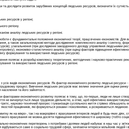
ки та дослідити розвиток зарубіжних концепцій людських ресурсів, визначити їх сутність
их ресурсів у регіоні;
кого регіону.
нізм аналізу людських ресурсів у регіоні.
боти є фундаментальні положення економічної теорії, праці вчених-економістів. Для в
ння, а також загальнонаукові методи дослідження: комплексного аналізу і синтезу, форм
сурсів); узагальнення (при дослідженні закордонного досвіду управління людськими рес
онтролінгу); економіко-статистичного аналізу (при оцінці факторів підвищення ефективн
лінгу формування та використання людських ресурсів).
ження полягає в розробці комплексу теоретичних, методичних і науково-практичних ре
вання та використання людських ресурсів у регіоні.
з усіх видів економічних ресурсів. Як фактор економічного розвитку людські ресурси -
 трудовому процесі. Вивчення людських ресурсів має велике значення для оцінки ринку 
 населення та його зайнятості.
и факторами економічного розвитку полягає в тому, що, по-перше, люди не лише створ
 життя не вичерпується лише трудовою діяльністю, а отже, щоб ефективно використовув
третє, науково-технічний прогрес і гуманізація суспільного життя стрімко збільшують е
х якостей працівників, які формуються роками і поколіннями, а розкриваються людиною
итку як на мікро-, так і на макрорівні є врахування інтересів людей в будь-яких діях,
такого врахування не можна досягти підвищення ефективності в широкому (тобто соціал
ально-економічних перетворень з потребами і долями людей набуває в наш час у зв'я
я відбуваються саме в соціально-трудовій сфері, зачіпаючи інтереси мільйонів людей і