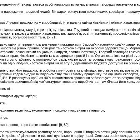
 економічний) визначаються особливостями зміни чисельності та складу населення в краї
ів народження та смерті людей. Він характеризується показниками: коефіцієнт народжу
ивої участі працюючих у виробництві, інтегральна оцінка кількісних і якісних характер
 підприємства, галузі, території, суспільства. Трудовий потенціал вимірюється за кільк
алежить також від якісних характеристик: здоров'я, освіти, активності, професіоналізму
ності, організованості та ін. [5, 71].
лизно оцінити певними узагальненими показниками. Здоров'я населення країни характ
лежності від різних причин, розміром та часткою витрат на охорону здоров'я тощо. Мора
пристарілих, показниками соціальної напруги, злочинності тощо. Творчий потенціал і ак
ських прав, кількістю патентів та міжнародних премій і т. ін. Організованість на рівні су
в і угод, стабільністю політичної ситуації, якістю доріг та громадського транспорту то
у на одну людину, часткою витрат на освіту в державному бюджеті, доступністю різних р
гатство. Чим вища якість робочої сили (освіта, кваліфікація, вмотивованість, розумові з
отовки кадрів вигідно як підприємству, так і самому працівнику. За оцінками експертів, 
-0,4%. В розвинутих країнах 40% економічного зростання забезпечується за рахунок під
 соціально захищений від кон'юнктурних коливань виробництва, тим більша його конкуре
номіці:
синдром другої кар'єри;
ття;
єднання технічних, економічних, психологічних знань та навичок;
ичок;
сконалення, на розвиток особистості [9, 80].
ва та інтелектуального розвитку особи, нарощення її творчого потенціалу повинна форм
 їх доцільної діяльності в системі суспільного поділу праці. Система освіти складається 
бничих підприємств, державних і місцевих органів управління освітою та самоврядуванн