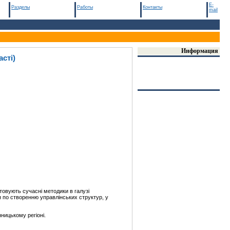
E-
Разделы
Работы
Контакты
mail
Информация
сті)
стовують сучасні методики в галузі
ля по створенню управлінських структур, у
ницькому регіоні.