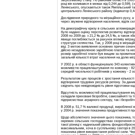
загрозливому стану. По районам області в 1993
році він коливався в межах від 0,244 до 0,599, (
Ленінського, опускаються також Ямпільський та
центрального Ленінського району (індикатор 0,4
Дослідження природного та міграційного руху, а
через звужене відтворення населення, відтік сел
На демографічну кризу в сільських агломераціях 
було надано оцінку перспектив розвитку відтвор
2008 по 2009 рр. з 21,2 ‰ до 24,5 ‰, а також з
явище поглиблюється за рахунок впливу міграці
структури селянства. Так, у 2008 році в міграц
віці. З метою виявлення основних причин означе
дійсно незадоволеною заробітною платою та несв
розмір заробітної плати був вищим за прожиткови
загальній кількості втрат населення на долю міг
У 2002 р. в області функціонувало 343 колектив
можливістю працевлаштування по кожному - 82 
середній чисельності робітників у кожному - 2 о
Результатом цих процесів є зростання кількості
відтворення трудових ресурсів регіону. За даним
свідчить про невідповідність рівня підготовки к
Відсутність можливостей працевлаштування веде
складали приховані безробітні, самозайняті та т
підприємствах аграрного сектору, так і безробі
В 2008 р. 51,7 % валової продукції, виробленої 
у 2004 р. значення показника продуктивності пра
Щодо абсолютного значення цього показника, то 
окремих сільських господарствах скорочення ск
такої різниці є наднизький рівень фондоозброє
максимальним, хоча в суспільному секторі в 20
показника рівня використання робочої сили. Чер