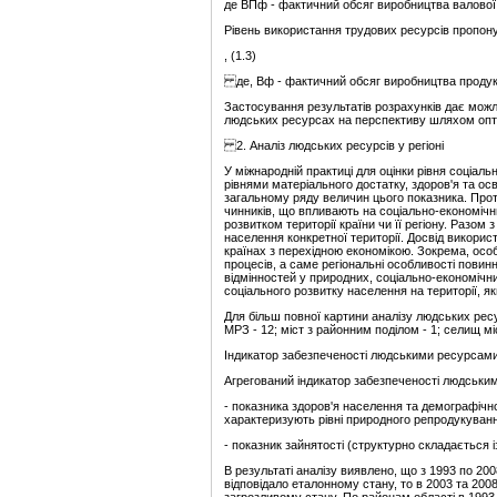
де ВПф - фактичний обсяг виробництва валової п
Рівень використання трудових ресурсів пропон
, (1.3)
де, Вф - фактичний обсяг виробництва продукці
Застосування результатів розрахунків дає можли
людських ресурсах на перспективу шляхом оптим
2. Аналіз людських ресурсів у регіоні
У міжнародній практиці для оцінки рівня соціаль
рівнями матеріального достатку, здоров'я та ос
загальному ряду величин цього показника. Проте
чинників, що впливають на соціально-економічн
розвитком території країни чи її регіону. Разом
населення конкретної території. Досвід викорис
країнах з перехідною економікою. Зокрема, особ
процесів, а саме регіональні особливості повин
відмінностей у природних, соціально-економічн
соціального розвитку населення на території, я
Для більш повної картини аналізу людських ресурс
МРЗ - 12; міст з районним поділом - 1; селищ міс
Індикатор забезпеченості людськими ресурсами є
Агрегований індикатор забезпеченості людським
- показника здоров'я населення та демографічно
характеризують рівні природного репродукуванн
- показник зайнятості (структурно складається і
В результаті аналізу виявлено, що з 1993 по 20
відповідало еталонному стану, то в 2003 та 2008