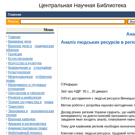
Центральная Научная Библиотека
Главная
Поиск:
Меню
Ана
·
Главная
·
Биржевое дело
Аналіз людських ресурсів в регіо
·
Военное дело и
гражданская
оборона
·
Геодезия
·
Естествознание
·
Искусство и культура
·
Краеведение и
этнография
·
Культурология
·
Международное
публичное
право
·
Реферат
Менеджмент и трудовые
отношения
Звіт про НДР: 30 с., 20 джерел.
·
Оккультизм и уфология
·
Религия и мифология
Об'єкт дослідження є людські ресурси Вінницько
·
Теория государства и
права
Метою роботи є розробка науково-методичних та 
·
Транспорт
·
Экономика и
экономическая
Досвід різних регіонів України свідчить, що най
теория
менеджменту на довгостроковій програмно-цільові
·
Военная кафедра
завдання яких входить аналіз, планування навч
·
Авиация и космонавтика
Тому для керівників регіонів необхідно визначе
·
Административное право
·
Арбитражный процесс
Ключові слова: людські ресурси, трудовий потенц