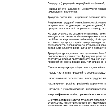
Види руху (природний, міграційний, соціальний,
Природний рух населення - це результат процес
(зменшення) населення.
Трудовий потенціал - це гранична величина можл
Розрізняють трудовий потенціал окремої людини,
людино-роках, людино-днях, людино-годинах) і з
працювати в колективі, творчого потенціалу, актив
На рівні суспільства ці компоненти можна приб
інвалідів, смертністю за віковими групами в за
релігійністю, відношенням до інвалідів, дітей, 
технічного прогресу в країні, доходами від автор
законодавства, обов'язковістю дотримання законі
середньою кількістю років навчання в розрахунк
Трудові ресурси суспільства - це головне його ба
розвивається суспільство. Підвищення рівня підг
забезпечує приріст продуктивності праці на 0,2
професійний рівень працівника, тим більше він
Сучасні тенденції профпідготовки в сучасній еко
- більш часта зміна професій та робочих місць, 
- прогнозування перспективи на все трудове жи
- розширення профілю працівників за рахунок по
- розвиток гнучкості мислення, інноваційних нав
- персоніфікована освіта, орієнтація на самовдо
Система освіти як інститут духовного виробницт
суспільства, які могли б забезпечити можливість
методичних і методичних установ, науково-виро