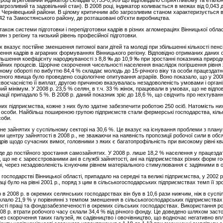
 році агрегований індикатор складав 0,733-0,969 що відповідало сприятливому та етало
загрозливий та задовільний стан). В 2008 році, індикатор коливається в межах від 0,043 
 Чернівецький райони. В цілому критичним або загрозливим станом характеризується в 2
42 та Замостянського району, де розташовані об'єкти виробництва.
 також системи підготовки і перепідготовки кадрів в різних агломераціях Вінницької обл
ян з регіону та низький рівень професійної підготовки.
вказує постійне зменшення питомої ваги дітей та молоді при збільшенні кількості пенсіо
ення кадрів в аграрних формуваннях Вінницького регіону. Відповідно отриманих даних о
більшення коефіцієнту народжуваності з 8,8 ‰ до 10,9 ‰ при зростанні показника приро
йних процесів. Щорічне скорочення чисельності населення внаслідок погіршення рівня 
ійному обороті по вибуттю 84,4 % складає молодь до 15-річного віку та особи працездат
ного явища було проведено соціологічне опитування аграріїв. Воно показало, що у 2008
оєчасністю її виплат, другою причиною вказувалась незадоволеність умовами і організ
й мінімум. У 2008 р. 23,5 % селян, в т.ч. 33 % жінок, працювали в умовах, що не відпов
рації припадало 5 %. В 2008 р. даний показник зріс до 18,6 %, що свідчить про нехтуван
них підприємства, кожне з них було здатне забезпечити роботою 250 осіб. Натомість ни
особи. Найбільш поширеною групою підприємств стали фермерські господарства, кількі
соби.
 не зайнятих у суспільному секторі на 30,6 %. Це вказує на існування проблеми з пла
и центру зайнятості в 2008 р., не зважаючи на наявність пропозиції робочої сили в обсязі
адрів щодо сучасних вимог, головними з яких є багатопрофільність при високому рівні ква
 до постійного зростання самозайнятих. У 2008 р. лише 18,2 % населення у працездатн
і, що не є зареєстрованими ані в службі зайнятості, ані на підприємствах різних форм г
тні, через незадоволеність існуючим рівнем матеріального стимулювання є задіяними в
в господарстві Вінницької області, припадало на середні та великі підприємства, у 2002 
ці було на рівні 2001 р., поряд з цим в сільськогосподарських підприємствах темп її зро
в 2008 р. в окремих селянських господарствах він був в 10,6 рази нижчим, ніж в суспі
лало 21,9 % у порівнянні з темпом зменшення в сільськогосподарських підприємствах о
ності праці та фондозабезпеченості в окремих сільських господарствах. Використання р
08 р. втрати робочого часу склали 34,4 % від річного фонду. Це доведено шляхом заст
ез скорочення таких галузей, як садівництво і овочівництво, що водночас негативно впл