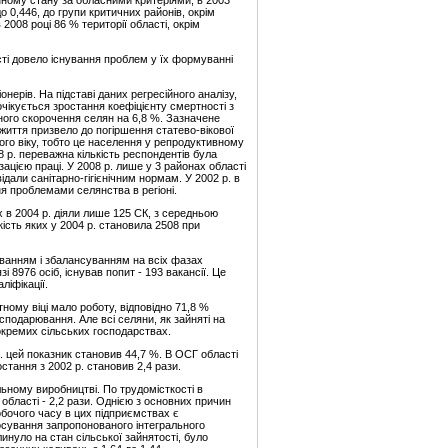
нному стану за обласними критеріями, в 2003
до 0,446, до групи критичних районів, окрім
008 році 86 % території області, окрім
асті довело існування проблем у їх формуванні
нерів. На підставі даних регресійного аналізу,
чікується зростання коефіцієнту смертності з
дного скорочення селян на 6,8 %. Зазначене
життя призвело до погіршення статево-вікової
ного віку, тобто це населення у репродуктивному
 р. переважна кількість респондентів була
ацією праці. У 2008 р. лише у 3 районах області
ідали санітарно-гігієнічним нормам. У 2002 р. в
ня проблемами селянства в регіоні.
х в 2004 р. діяли лише 125 СК, з середньою
сть яких у 2004 р. становила 2508 при
нуванням і збалансуванням на всіх фазах
 8976 осіб, існував попит - 193 вакансії. Це
ліфікації.
ому віці мало роботу, відповідно 71,8 %
осподарювання. Але всі селяни, як зайняті на
 окремих сільських господарствах.
р. цей показник становив 44,7 %. В ОСГ області
стання з 2002 р. становив 2,4 рази.
льному виробництві. По трудомісткості в
бласті - 2,2 рази. Однією з основних причин
обочого часу в цих підприємствах є
осування запропонованого інтегрального
инуло на стан сільської зайнятості, було