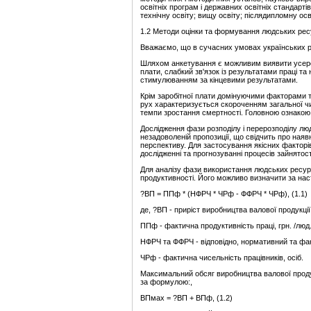
освітніх програм і державних освітніх стандарті
технічну освіту; вищу освіту; післядипломну осв
1.2 Методи оцінки та формування людських ресур
Вважаємо, що в сучасних умовах українських ре
Шляхом анкетування є можливим виявити усередн
плати, слабкий зв'язок із результатами праці т
стимулюванням за кінцевими результатами.
Крім заробітної плати домінуючими факторами т
рух характеризується скороченням загальної чи
темпи зростання смертності. Головною ознакою м
Дослідження фази розподілу і перерозподілу люд
незадоволеній пропозиції, що свідчить про наяв
перспективу. Для застосування якісних факторів
дослідженні та прогнозуванні процесів зайнятост
Для аналізу фази використання людських ресурс
продуктивності. Його можливо визначити за н
?ВП = ППф * (НФРЧ * ЧРф - ФФРЧ * ЧРф), (1.1)
де, ?ВП - приріст виробництва валової продукції,
ППф - фактична продуктивність праці, грн. /люд.
НФРЧ та ФФРЧ - відповідно, нормативний та фак
ЧРф - фактична чисельність працівників, осіб.
Максимальний обсяг виробництва валової продук
за формулою:,
ВПмах = ?ВП + ВПф, (1.2)