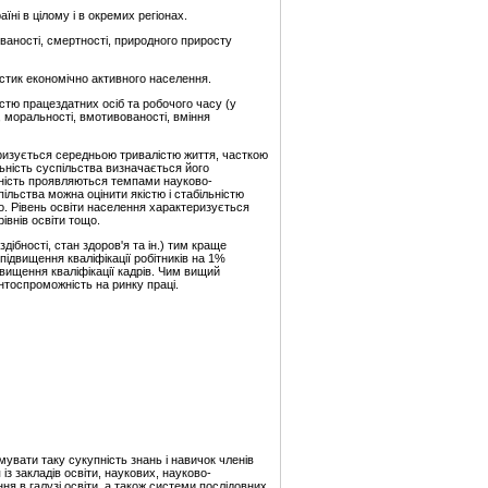
ні в цілому і в окремих регіонах.
ваності, смертності, природного приросту
истик економічно активного населення.
істю працездатних осіб та робочого часу (у
, моральності, вмотивованості, вміння
еризується середньою тривалістю життя, часткою
льність суспільства визначається його
тивність проявляються темпами науково-
спільства можна оцінити якістю і стабільністю
що. Рівень освіти населення характеризується
івнів освіти тощо.
дібності, стан здоров'я та ін.) тим краще
підвищення кваліфікації робітників на 1%
вищення кваліфікації кадрів. Чим вищий
нтоспроможність на ринку праці.
увати таку сукупність знань і навичок членів
із закладів освіти, наукових, науково-
я в галузі освіти, а також системи послідовних