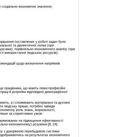
 і соціально-економічне значення;
ирішення поставлених у роботі задач було
альної та діалектичної логіки (при
урсами); порівняльно-економічного аналізу (при
ості використання людських ресурсів);
комендацій щодо визначення напрямків
 це працівники, що мають певні професійні
праці й розробки відповідної демографічної
юють, а і споживають матеріальні та духовні
ати людську працю, потрібно завжди
кономічну роль знань, моральності,
 лише за сприятливих умов.
 спрямованих на підвищення ефективності
ьно-економічному) розумінні [8, 24].
зку з докорінною перебудовою системи
 відображаючись на результатах економічного