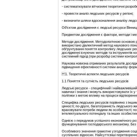
- систематизувати вітчизняні теоретичні розроб
- провести аналіз людських ресурсів у регіоні;
- визначити шляхи вдосконалення аналізу людськ
Об'єктом дослідження є людські ресурси Вінниць
Предметом дослідження є фактори, методи і меха
Методи дослідження. Методологічною основою ро
використано діалектичний метод наукового пізна
обґрунтуванні поняття контролінгу людських ре
дослідженні існуючих методів та інструментів к
системний підхід (при розробці системи контро
Наукова новизна отриманих результатів дослід
підвищення ефективності системи аналізу форму
1. Теоретичні аспекти людських ресурсів
1.1 Поняття та сутність людських ресурсів
Людські ресурси - специфічний і найважливіший 
навички і знання і можуть використовувати їх у
політики з метою впливу на процеси відтворення
Специфіка людських ресурсів порівняно з іншим
цінності; по-друге, багатогранність людського
враховувати потреби людини як особистості; по-
інтелектуального потенціалу та інших особисти
Однією з передумов успішного економічного розв
функціонування господарського механізму. Без 
Особливого значення грамотне узгодження соці
суспільних відносин. Найсуттєвіші перетворенн