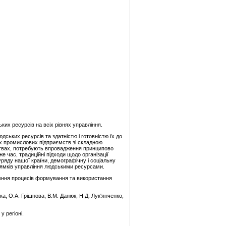
их ресурсів на всіх рівнях управління.
дських ресурсів та здатністю і готовністю їх до
их промислових підприємств зі складною
твах, потребують впровадження принципово
е час, традиційні підходи щодо організації
ряду нашої країни, демографічну і соціальну
прямків управління людськими ресурсами.
чення процесів формування та використання
а, О.А. Грішнова, В.М. Данюк, Н.Д. Лук'янченко,
 регіоні.