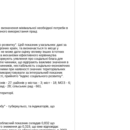
 визначення мінімальної необхідної потреби в
ного використання праці.
о розвитку". Цей показник узагальнює дані за
ізних країн, та визначається їх місце у
 не може дати оцінку впливу інших істотних
 та механізми ефективного керівництва
 формують уявлення про соціальні блага для
тні чинники, що відіграють важливе значення в
чинників, нестабільність соціально-економічних
етними при наявності значних територіальних
використовувати за інтегральний показник
і, прийнято "індекс соціального розвитку".
 - 27; районів у містах - 3; міст - 18; МОЗ - 6;
ад - 28; сільських рад - 661.
ериторії.
у" - туберкульоз, та індикаторів, що
ьообласний показник складав 0,832 що
ого зниження до 0,319, що вже відповідає