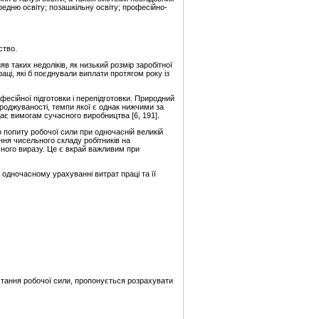
ередню освіту; позашкільну освіту; професійно-
ство.
таких недоліків, як низький розмір заробітної
аці, які б поєднували виплати протягом року із
есійної підготовки і перепідготовки. Природний
роджуваності, темпи якої є однак нижчими за
дає вимогам сучасного виробництва [6, 191].
 попиту робочої сили при одночасній великій
ння чисельного складу робітників на
сного виразу. Це є вкрай важливим при
одночасному урахуванні витрат праці та її
стання робочої сили, пропонується розрахувати