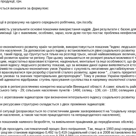
родукції, грн.
ується визначити за формулою:
ї в розрахунку на одного середнього робітника, грн./особу.
вість узагальнити основні показники використання кадрів. Дані результати є базою для
ізації. Це є важливим, особливо, зараз, коли дуже гостро постає проблема неефектив
но-економічного розвитку країн чи регіонів, використовується показник "індекс людськог
віти населення. За допомогою цього індексу встановлюються рівні соціального розвитку р
, такий підхід, що ґрунтується тільки на розгляді трьох, нехай найважливіших величин,
ий розвиток країни чи регіону. При цьому залишаються не розкриті реальні можливості
 з цим, недостатньо враховані історичні, національні, ментальні та інші особливості, що
тання індексу людського розвитку показав, що за межами даної оцінки виявляються істо
ливістю соціально-економічних умов України є сукупність негативних дестабілізуючих 
ні враховуватися при розробці стратегій сталого розвитку, адже вони "...стають пріорит
их умовах та значних територіальних диспропорціях". Тому в умовах України прийнято 
кий адекватно відображає ступінь просування суспільства в напрямку екологічної сталост
ів в регіоні розглянемо конкретно масштаби Вінницької області. А саме: кількість районів
ького типу - 29; сільських населених пунктів - 1466; селищ - 136; сіл - 1330; селищних р
 агрегованим індикатором при визначенні інтегрального індексу соціального розвитку т
и ресурсами структурно складається з двох проміжних індикаторів:
ї ситуації (розраховується по статистичним даним захворюваності на "соціальну хвороб
я населення, а також часткою працездатного та непрацездатного населення);
з показників наявного безробіття, та вивільнення працівників до передбачених обсягів).
08 рік проходить систематичний процес його погіршення. Так, якщо в 1993 році середн
 році він становив відповідно 0,492 та 0,419 (задовільний стан) а в 2008 встановлено й