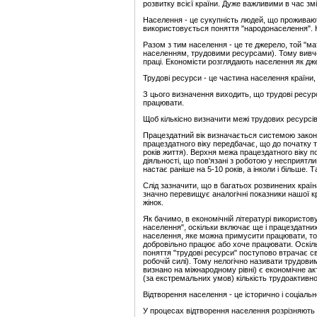
розвитку всієї країни. Дуже важливими в час змі
Населення - це сукупність людей, що проживають н
використовується поняття "народонаселення". Н
Разом з тим населення - це те джерело, той "ма
населенням, трудовими ресурсами). Тому вивчен
праці. Економісти розглядають населення як дже
Трудові ресурси - це частина населення країни
З цього визначення виходить, що трудові ресурси
працювати.
Щоб кількісно визначити межі трудових ресурсів
Працездатний вік визначається системою законод
працездатного віку передбачає, що до початку т
років життя). Верхня межа працездатного віку п
діяльності, що пов'язані з роботою у несприятл
настає раніше на 5-10 років, а інколи і більше
Слід зазначити, що в багатьох розвинених країн
значно перевищує аналогічні показники нашої кр
жінок.
Як бачимо, в економічній літературі використов
населення", оскільки включає ще і працездатни
населення, яке можна примусити працювати, тоб
добровільно працює або хоче працювати. Оскільк
поняття "трудові ресурси" поступово втрачає 
робочій силі). Тому нелогічно називати трудов
визнано на міжнародному рівні) є економічне а
(за екстремальних умов) кількість трудоактивн
Відтворення населення - це історично і соціал
У процесах відтворення населення розрізняють 