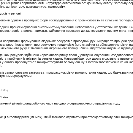
в різних рівнів і спрямованості. Структура освіти включає: дошкільну освіту; загальну с
іту; аспірантуру; докторантуру; самоосвіту.
сів у регіоні
гіонів однією з провідних форм господарювання є промисловість та сільське господар
ені процеси сучасної системи стимулювання, невраховані у статистичних даних. Вияв 
а несвоєчасність виплат, вимагає здійснення переходу до застосування систем оплати пр
а напрямами формування людських ресурсів є природний рух, міграція та процеси проф
сельності населення, прогресуючою тенденцією його старіння та збільшенням рівня на
еханічного руху є зменшення міграційного потоку. Рівень підготовки кадрів не відпові
ських ресурсів здійснено через аналіз ринку праці. Доведено існування незадоволеного
ність проблеми із якістю підготовки кадрів. Наведені фактори дають можливість визначе
 у аналізі пропонується використовувати бальну оцінку з метою забезпечення їх кількі
і.
ів запропоновано застосувати розрахунок рівня використання кадрів, що базується на 
аступними формулами:
 грн.;
-год.,
тичний річний фонд робочого часу на одного середньорічного працівника, год.;
ції в господарстві (ВПмах), який можливо отримати при стовідсотковому рівні викори