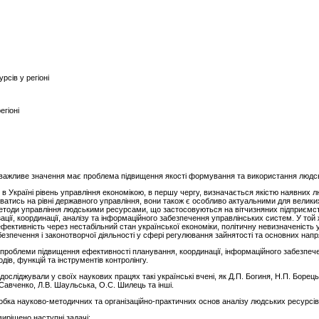
сів у регіоні
егіоні
 важливе значення має проблема підвищення якості формування та використання людськ
в Україні рівень управління економікою, в першу чергу, визначається якістю наявних лю
уватись на рівні державного управління, вони також є особливо актуальними для велик
тоди управління людськими ресурсами, що застосовуються на вітчизняних підприємс
ації, координації, аналізу та інформаційного забезпечення управлінських систем. У той ж
ективність через нестабільний стан української економіки, політичну невизначеність у
безпечення і законотворчої діяльності у сфері регулювання зайнятості та основних на
ь проблеми підвищення ефективності планування, координації, інформаційного забезпе
ів, функцій та інструментів контролінгу.
сліджували у своїх наукових працях такі українські вчені, як Д.П. Богиня, Н.П. Борецьк
 Савченко, Л.В. Шаульська, О.С. Шилець та інші.
обка науково-методичних та організаційно-практичних основ аналізу людських ресурсів у
вирішено наступні задачі: