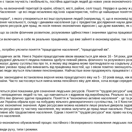
н є також гнучкість і мобільність, постійна адаптація людей до нових умов економічного
а визначеній території (в країні, області, місті, районі, селі тощо). Нерідко в цьому ж 
аселення - це всі люди незалежно від їхніх характеристик, тобто це найширше поняття
теріал", з якого утворюються всі інші групування людей (наприклад, ті, що в економіці
ня чисельності, складу і динаміки населення (це є предметом дослідження науки демо
рело ресурсів для праці, як носія певних економічних відносин і, що дуже важливо, як
, що за своїм фізичним розвитком, розумовими здібностями і знаннями здатна працюват
 включають в себе як реальних працівників, що вже зайняті в економіці країни, так і по
, потрібно уяснити поняття "працездатне населення", "працездатний вік".
авчих актів. Нині в Україні працездатним віком вважається для жінок 16 - 54 роки, для 
рудової діяльності людина повинна здобути певний рівень фізичного та розумового розв
оказує думку суспільства про те, в якому віці людина може претендувати на соціальну д
ивих умовах праці або вимагають від працівника якостей, що з віком помітно зменшуютьс
. Такі люди звуться пільговими пенсіонерами. Найчастіше вони продовжують працювати і з
ах законодавче встановлена верхня межа працездатного віку на 5 - 10 років вища, ніж в 
аїни. Часто застосовується нижча межа пенсійного віку для жінок, хоча всюди середня 
уються різні показники для означення людських ресурсів. Поняття "трудові ресурси" ши
х непрацюючих людей та тих, що навчаються з відривом від виробництва. Реально за по
то яке фізично здатне працювати. Поняття ж "економічно активне населення" - це та 
и Україна обрала курс на побудову вільного демократичного суспільства, і в її Консти
своє економічне значення. Адже ресурсами можна називати лише реальні джерела задов
ими ресурсами ту частину населення, яку можна залучити до праці лише насильно. Реа
ктивне або трудоактивне населення. Однак і поняття "трудові ресурси" має право на і
ого населення.
ьно-економічно обумовлений процес постійного і безперервного поновлення людських пок
види руху, типи і режими.