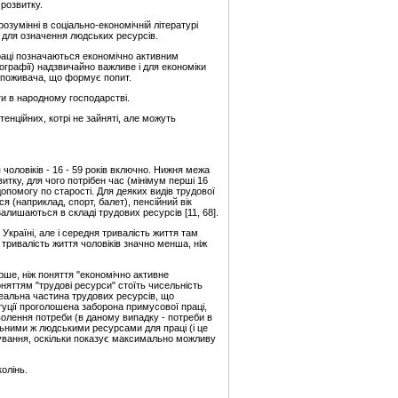
 розвитку.
розумінні в соціально-економічній літературі
 для означення людських ресурсів.
 праці позначаються економічно активним
графії) надзвичайно важливе і для економіки
 споживача, що формує попит.
и в народному господарстві.
тенційних, котрі не зайняті, але можуть
чоловіків - 16 - 59 років включно. Нижня межа
итку, для чого потрібен час (мінімум перші 16
опомогу по старості. Для деяких видів трудової
я (наприклад, спорт, балет), пенсійний вік
алишаються в складі трудових ресурсів [11, 68].
Україні, але і середня тривалість життя там
тривалість життя чоловіків значно менша, ніж
рше, ніж поняття "економічно активне
няттям "трудові ресурси" стоїть чисельність
реальна частина трудових ресурсів, що
туції проголошена заборона примусової праці,
олення потреби (в даному випадку - потреби в
льними ж людськими ресурсами для праці (і це
снування, оскільки показує максимально можливу
олінь.