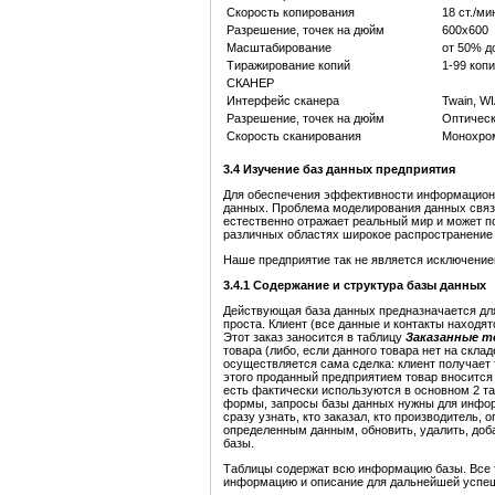
Скорость копирования
18 ст./мин
Разрешение, точек на дюйм
600x600
Масштабирование
от 50% д
Тиражирование копий
1-99 коп
СКАНЕР
Интерфейс сканера
Twain, W
Разрешение, точек на дюйм
Оптическ
Скорость сканирования
Монохромн
3
.4
Изучение б
аз
данных предприятия
Для обеспечения эффективности информацион
данных. Проблема моделирования данных связа
естественно отражает реальный мир и может 
различных областях широкое распространение 
Наше предприятие так не является исключение
3
.4.1
Содержание и структура базы данных
Действующая база данных предназначается дл
проста. Клиент (все данные и контакты находя
Этот заказ заносится в таблицу
Заказанные 
товара (либо, если данного товара нет на склад
осуществляется сама сделка: клиент получает 
этого проданный предприятием товар вносится
есть фактически используются в основном 2 та
формы, запросы базы данных нужны для инфор
сразу узнать, кто заказал, кто производитель,
определенным данным, обновить, удалить, доба
базы.
Таблицы содержат всю информацию базы. Все 
информацию и описание для дальнейшей успешн