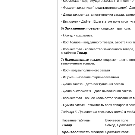
·
Код заказа
- код текущего заказа (тип поля - с
·
Фирма
- заказчики (представители фирм). Да
·
Дата заказа
- дата поступления заказа, данн
·
Выполнен
- Да/Нет. Если в этом поле стоит «г
6)
Заказанные товары
: содержит три поля:
·
Номер
- код заказа.
·
Код Товара -
код данного товара. Берется из 
·
Количество
- количество заказанного товара,
в таблице
Товар
.
7)
Выполненные заказы
: содержит шесть по
выполненные товары:
·
Код
- код выполненного заказа
·
Фирма
- название фирмы-заказчика.
·
Дата заказа
- дата поступления заказа.
·
Дата выполнения
- дата выполнения заказа.
·
Количество
- общее количество заказанных т
·
Сумма заказа
- стоимость всех товаров в зака
Таблица 6. Присвоение ключевых полей в таб
Название таблицы
Ключевое поле
Товар
Номер, Производит
Производитель товара
Производитель