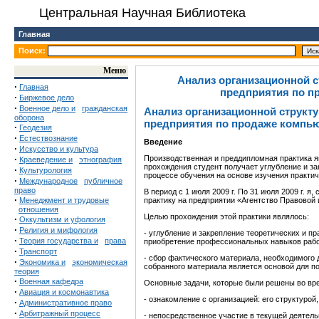
Центральная Научная Библиотека
Главная
Поиск:
Меню
Анализ организационной 
·
Главная
предприятия по п
·
Биржевое дело
·
Военное дело и
гражданская
Анализ организационной структ
оборона
предприятия по продаже компью
·
Геодезия
·
Естествознание
Введение
·
Искусство и культура
·
Производственная и преддипломная практика я
Краеведение и
этнография
прохождения студент получает углубление и з
·
Культурология
процессе обучения на основе изучения практич
·
Международное
публичное
право
В период с 1 июля 2009 г. По 31 июля 2009 г. 
·
Менеджмент и трудовые
практику на предприятии «Агентство Правовой
отношения
Целью прохождения этой практики являлось:
·
Оккультизм и уфология
·
Религия и мифология
- углубление и закрепление теоретических и п
·
Теория государства и
права
приобретение профессиональных навыков рабо
·
Транспорт
- сбор фактического материала, необходимого
·
Экономика и
экономическая
собранного материала является основой для п
теория
·
Военная кафедра
Основные задачи, которые были решены во вре
·
Авиация и космонавтика
- ознакомление с организацией: его структуро
·
Административное право
·
Арбитражный процесс
- непосредственное участие в текущей деятель