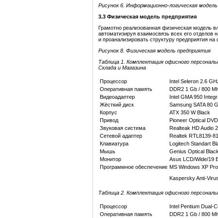
Рисунок
6
. Информационно-логическая модел
3.3
Физическая модель предприятия
Грамотно реализованная физическая модель в
автоматизируя взаимосвязь всех его отделов 
и проанализировать структуру предприятия на
Рисунок 8. Физическая модель предприятия
Таблица 1.
Комплектация офисного персональ
Склада и Магазина
Процессор
Intel Seleron 2.6 GH
Оперативная память
DDR2 1 Gb / 800 M
Видеоадаптер
Intel GMA 950 Integr
Жёсткий диск
Samsung SATA 80 Gb
Корпус
ATX 350 W Black
Привод
Pioneer Optical DV
Звуковая система
Realteak HD Audio 2
Сетевой адаптер
Realtek RTL8139-810
Клавиатура
Logitech Standart Bl
Мышь
Genius Optical Blac
Монитор
Asus LCD/Wide/19 B
Программное обеспечение
MS Windows XP Pro,
Kaspersky Anti-Viru
Таблица 2.
Комплектация офисного персональ
Процессор
Intel Pentium Dual-
Оперативная память
DDR2 1 Gb / 800 M