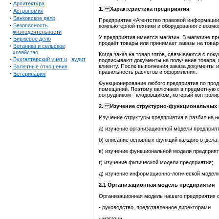
·
Архитектура
1.
Характеристика предприятия
·
Астрономия
·
Банковское дело
Предприятие «Агентство правовой информации
·
Безопасность
компьютерной техники и оборудования с возмо
жизнедеятельности
У предприятия имеется магазин. В магазине п
·
Биржевое дело
продаёт товары или принимает заказы на товар
·
Ботаника и сельское
хозяйство
Когда заказ на товар готов, связываются с пок
·
Бухгалтерский учет и
аудит
подписывают документы на получение товара, 
·
клиенту. После выполнения заказа документы и
Валютные отношения
правильность расчетов и оформления.
·
Ветеринария
Функционирование любого предприятия по прод
помещений. Поэтому включаем в предметную о
сотрудником - кладовщиком, который контролир
2.
Изучение
структурно-функциональных 
Изучение структуры предприятия я разбил на н
а) изучение организационной модели предприят
б) описание основных функций каждого отдела 
в) изучение функциональной модели предприят
г) изучение физической модели предприятия;
д) изучение информационно-логической модели
2.1
Организационная модель предприятия
Организационная модель нашего предприятия с
- руководство, представленное директорами
- магазин