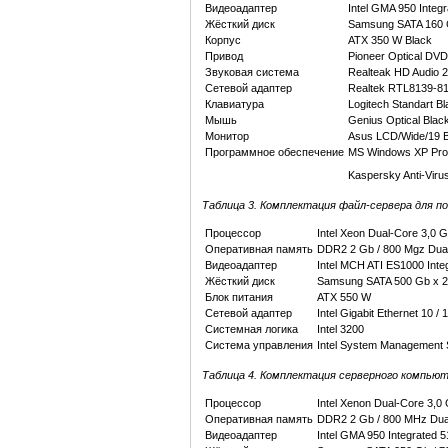
Видеоадаптер
Intel GMA 950 Integr
Жёсткий диск
Samsung SATA 160 G
Корпус
ATX 350 W Black
Привод
Pioneer Optical DV
Звуковая система
Realteak HD Audio 2
Сетевой адаптер
Realtek RTL8139-810
Клавиатура
Logitech Standart Bl
Мышь
Genius Optical Blac
Монитор
Asus LCD/Wide/19 B
Программное обеспечение
MS Windows XP Pro,
Kaspersky Anti-Vir
Таблица 3.
Комплектация файл-сервера для п
Процессор
Intel Xeon Dual-Core 3,0 
Оперативная память
DDR2 2 Gb / 800 Mgz Dual
Видеоадаптер
Intel MCH ATI ES1000 Inte
Жёсткий диск
Samsung SATA 500 Gb x 2
Блок питания
ATX 550 W
Сетевой адаптер
Intel Gigabit Ethernet 10 /
Системная логика
Intel 3200
Система управления
Intel System Management 
Таблица 4.
Комплектация серверного компьют
Процессор
Intel Xenon Dual-Core 3,0
Оперативная память
DDR2 2 Gb / 800 MHz Dua
Видеоадаптер
Intel GMA 950 Integrated 5