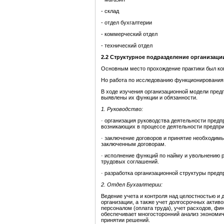
- склад
- отдел бухгалтерии
- коммерческий отдел
- технический отдел
2
.2
Структурное подразделение
организаци
Основным место прохождение практики был ко
Но работа по исследованию функционирования 
В ходе изучения организационной модели пред
выявлены их функции и обязанности.
1. Руководство:
· организация руководства деятельности пред
возникающих в процессе деятельности предпри
· заключение договоров и принятие необходим
заключенным договорам.
· исполнение функций по найму и увольнению р
трудовых соглашений.
· разработка организационной структуры предп
2. Отдел Бухгалтерии:
Ведение учета и контроля над целостностью и
организации, а также учет долгосрочных актив
персоналом (оплата труда), учет расходов, фи
обеспечивает многосторонний анализ экономич
принятии решений.