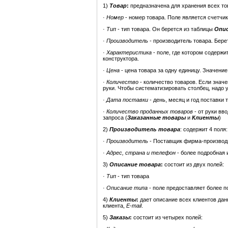
1)
Товар
:
предназначена для хранения всех то
·
Номер
- номер товара. Поле является счетчи
·
Тип
- тип товара. Он берется из таблицы
Опис
·
Производитель
- производитель товара. Бере
·
Характеристика
- поле, где котором содерж
конструктора.
·
Цена
- цена товара за одну единицу. Значени
·
Количество
- количество товаров. Если значе
руки. Чтобы систематизировать столбец, надо 
·
Дата поставки
- день, месяц и год поставки 
·
Количество проданных товаров
- от руки вв
запроса (
Заказанные товары
и
Клиенты
)
2)
Производитель товара
: содержит 4 поля:
·
Производитель
- Поставщик фирма-производи
·
Адрес, страна и телефон
- более подробная 
3)
Описание товара
:
состоит из двух полей:
·
Тип
- тип товара
·
Описание типа
- поле предоставляет более 
4)
Клиенты
:
дает описание всех клиентов дан
клиента,
E
-
mail
.
5)
Заказы
:
состоит из четырех полей: