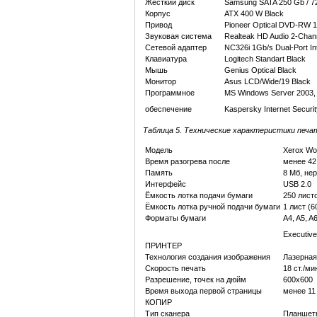
Жёсткий диск
Samsung SATA 250 Gb / 7
Корпус
ATX 400 W Black
Привод
Pioneer Optical DVD-RW 1
Звуковая система
Realteak HD Audio 2-Chann
Сетевой адаптер
NC326i 1Gb/s Dual-Port In
Клавиатура
Logitech Standart Black
Мышь
Genius Optical Black
Монитор
Asus LCD/Wide/19 Black
Программное
MS Windows Server 2003, 
обеспечение
Kaspersky Internet Securi
Таблица 5.
Технические характеристики печа
Модель
Xerox Wo
Время разогрева после
менее 42
Память
8 Мб, не
Интерфейс
USB 2.0
Ёмкость лотка подачи бумаги
250 листо
Ёмкость лотка ручной подачи бумаги
1 лист (6
Форматы бумаги
A4, A5, A6
Executive
ПРИНТЕР
Технология создания изображения
Лазерна
Скорость печать
18 ст./мин
Разрешение, точек на дюйм
600x600
Время выхода первой страницы
менее 11
КОПИР
Тип сканера
Планшет