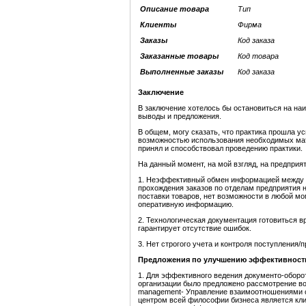
Описание товара
Тип
Клиенты
Фирма
Заказы
Код заказа
Заказанные товары
Код товара
Выполненные заказы
Код заказа
Заключение
В заключение хотелось бы остановиться на на
выводы и предложения.
В общем, могу сказать, что практика прошла у
возможностью использования необходимых мат
принял и способствовал проведению практики.
На данный момент, на мой взгляд, на предпри
1. Неэффективный обмен информацией между о
прохождения заказов по отделам предприятия 
поставки товаров, нет возможности в любой м
оперативную информацию.
2. Технологическая документация готовиться в
гарантирует отсутствие ошибок.
3. Нет строгого учета и контроля поступления/п
Предложения по улучшению эффективност
1. Для эффективного ведения документо-оборот
организации было предложено рассмотрение воп
management- Управление взаимоотношениями с
центром всей философии бизнеса является кл