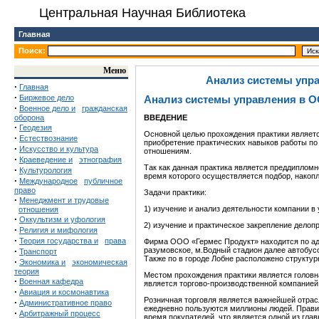
Центральная Научная Библиотека
Главная
Поиск:
Меню
Анализ системы упр
·
Главная
·
Биржевое дело
Анализ системы управления в О
·
Военное дело и
гражданская
оборона
ВВЕДЕНИЕ
·
Геодезия
Основной целью прохождения практики являетс
·
Естествознание
приобретение практических навыков работы по
·
Искусство и культура
отношениям.
·
Краеведение и
этнография
Так как данная практика является преддипломн
·
Культурология
время которого осуществляется подбор, накоп
·
Международное
публичное
право
Задачи практики:
·
Менеджмент и трудовые
1) изучение и анализ деятельности компании в
отношения
·
Оккультизм и уфология
2) изучение и практическое закрепление дело
·
Религия и мифология
·
Теория государства и
права
Фирма ООО «Гермес Продукт» находится по адре
·
разумовское, м.Водный стадион далее автобусом
Транспорт
Также по в городе Лобне расположено структ
·
Экономика и
экономическая
теория
Местом прохождения практики является голов
·
Военная кафедра
является торгово-производственной компанией
·
Авиация и космонавтика
Розничная торговля является важнейшей отрас
·
Административное право
ежедневно пользуются миллионы людей. Правил
·
Арбитражный процесс
время покупателей, что является одной из гла