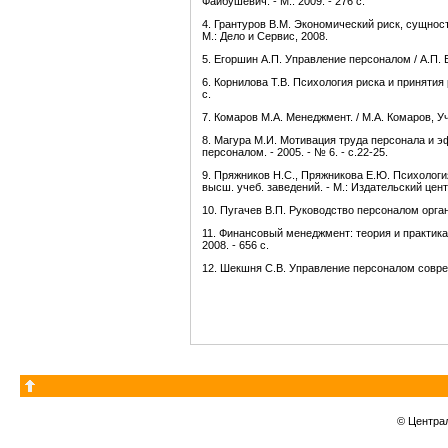
Файбушевич. - М.: 2009. - 276 с.
4. Грантуров В.М. Экономический риск, сущнос
М.: Дело и Сервис, 2008.
5. Егоршин А.П. Управление персоналом / А.П. Е
6. Корнилова Т.В. Психология риска и принятия 
с.
7. Комаров М.А. Менеджмент. / М.А. Комаров, Уч
8. Магура М.И. Мотивация труда персонала и э
персоналом. - 2005. - № 6. - с.22-25.
9. Пряжников Н.С., Пряжникова Е.Ю. Психология
высш. учеб. заведений. - М.: Издательский цен
10. Пугачев В.П. Руководство персоналом органи
11. Финансовый менеджмент: теория и практика:
2008. - 656 с.
12. Шекшня С.В. Управление персоналом совреме
© Центра