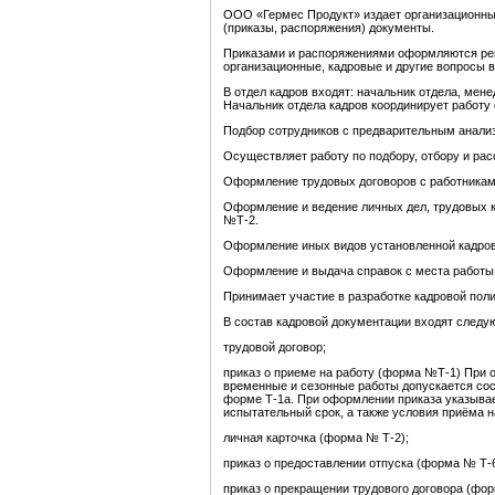
ООО «Гермес Продукт» издает организационные
(приказы, распоряжения) документы.
Приказами и распоряжениями оформляются реш
организационные, кадровые и другие вопросы 
В отдел кадров входят: начальник отдела, мене
Начальник отдела кадров координирует работу о
Подбор сотрудников с предварительным анали
Осуществляет работу по подбору, отбору и рас
Оформление трудовых договоров с работникам
Оформление и ведение личных дел, трудовых к
№Т-2.
Оформление иных видов установленной кадров
Оформление и выдача справок с места работы
Принимает участие в разработке кадровой пол
В состав кадровой документации входят след
трудовой договор;
приказ о приеме на работу (форма №Т-1) При 
временные и сезонные работы допускается сос
форме Т-1а. При оформлении приказа указывае
испытательный срок, а также условия приёма н
личная карточка (форма № Т-2);
приказ о предоставлении отпуска (форма № Т-6
приказ о прекращении трудового договора (фор