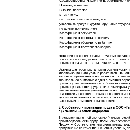
Среднесписочная численность работников, чел
Принято, всего чел.
Выбыло, всего чел.
в том числе:
по собственному желанию, чел.
уволено за прогул и другие нарушения трудово
по другим причинам, чел.
Коэффициент текучести
Коэффициент оборота по приему
Коэффициент оборота по выбытию
Коэффициент постоянства кадров
Интенсивное использование трудовых ресурсо
основе внедрения достижений научно-техничес
производства и т. п. ( в том числе и за счет ин
Важным фактором роста производительности т
квалификационного уровня работников. На наш
высшего образования (они составляют всего ли
значительное внимание людям с высшим образо
производство работников (но с более высоким
производительности труда за счет квалификац
чем первоначальное увеличение их численнос
подготовки и переподготовки кадров, полно ис
курсы повышения квалификации, а также стим
работникам с высшим образованием).
5
.
Особенности мотивации труда в ООО «Ге
применяемые стили лидерства
В условиях рыночной экономики "человечески
производительности труда, повышения эффект
Продукт». Соответствие персонала возрастающ
продвижение на качественно новый уровень, п