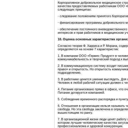
Корпоративное добровольное медицинское стр
качества предоставляемых работникам ООО «Г
следующих принципах:
- следование положениям принятого Корпорати
- финансирование программы добровольного м
- обеспечение постоянного вневедомственного
интересов и прав работников в медицинском у
10
.
Оценка основных характеристик органи
Согласно теории Ф. Харриса и Р. Морана, сод
определяется на основе 7 характеристик:
1. В компании ООО «Гермес Продукт» в челове
коммуникабельность и творческий подход к вы
2. В коммуникационную систему входит письме
право» и открытость. Но открытость коммуникац
подразделению.
3. В работнике ценится умение выглядеть. Для
Человек в любой рабочей ситуации должен с ч
4. Питание организовано прямо в офисе, что оч
Питание дотируется компанией.
5. Соблюдение временного распорядка и пунк
6. Отношения в организации нельзя называть ч
свобода. Но эта свобода заключена в определ
вышестоящим по рангу.
7. В организационной жизни люди ценят работу
котором лучшие человеческие качества затухаю
профессионализма и здоровой конкуренции.