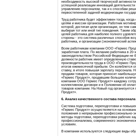
необходимость высокой творческой активности
успешной реализации инноваций деятельности 
управлению персоналом, так и к способам реше
первостепенной задачей модернизации государ
Труд работника будет эффективен тогда, когд
целям и миссии организации. Работник мотивир
которой, достигая цели организации, он тем с
выбирая тот или иной тип поведения. Таким об
целей работника для наиболее полного удовлет
стороны - это система различных способов во
работника, и организации (экономический аспек
Всем работникам компании ООО «Гермес Прод
заработная плата. По желанию работника в 20-
законодательством Российской Федерации не б
должности работник имеет определенную ставк
производительности труда в ООО «Гермес Прод
итогов ежемесячной прибыли. Он колеблется от 
ставку, в итоге повышая зарплату персонала. 
продажи товаров, которая приносит наибольш
«Гермес Продукт», продавшим большее количес
компании ООО Гермес Продукт» каждому сотру
коллективном договоре и в Положении об оплате
товаров компании. На Новый год организуется
Продукт».
6
.
Анализ качественного состава персонала
Система подготовки, переподготовки и повыш
«Гермес Продукт» осуществляется на основани
положения о непрерывном профессионально-эк
методы подготовки, переподготовки рабочих к
профессионализма, современного экономическ
условиях.
В компании используются следующие виды обу