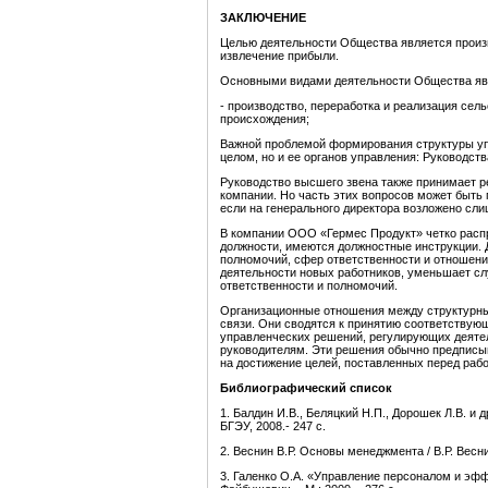
ЗАКЛЮЧЕНИЕ
Целью деятельности Общества является произ
извлечение прибыли.
Основными видами деятельности Общества яв
- производство, переработка и реализация сел
происхождения;
Важной проблемой формирования структуры упр
целом, но и ее органов управления: Руководст
Руководство высшего звена также принимает р
компании. Но часть этих вопросов может быть
если на генерального директора возложено сл
В компании ООО «Гермес Продукт» четко расп
должности, имеются должностные инструкции. 
полномочий, сфер ответственности и отношени
деятельности новых работников, уменьшает сл
ответственности и полномочий.
Организационные отношения между структурн
связи. Они сводятся к принятию соответству
управленческих решений, регулирующих деяте
руководителям. Эти решения обычно предписыв
на достижение целей, поставленных перед раб
Б
иблиографический список
1. Балдин И.В., Беляцкий Н.П., Дорошек Л.В. и
БГЭУ, 2008.- 247 с.
2. Веснин В.Р. Основы менеджмента / В.Р. Веснин
3. Галенко О.А. «Управление персоналом и эффе