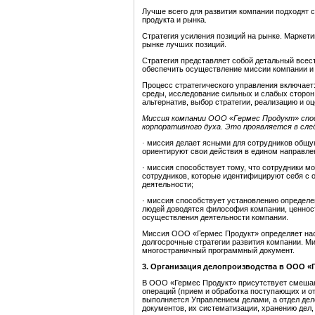
Лучше всего для развития компании подходят 
продукта и рынка.
Стратегия усиления позиций на рынке. Маркети
рынке лучших позиций.
Стратегия представляет собой детальный всес
обеспечить осуществление миссии
компании
и
Процесс стратегического управления включает
среды, исследование сильных и слабых сторон
альтернатив, выбор стратегии, реализацию и оц
Миссия компании ООО «Гермес Продукт» спо
корпоративного духа. Это проявляется в сл
·
миссия делает ясными для сотрудников общую
ориентируют свои действия в едином направле
· миссия способствует тому, что сотрудники мо
сотрудников, которые идентифицируют себя с о
деятельности;
· миссия способствует установлению определенн
людей доводятся философия компании, ценност
осуществления деятельности компании.
Миссия ООО «Гермес Продукт» определяет нас
долгосрочные стратегии развития компании. 
многостраничный программный документ.
3
.
Организация делопроизводства в ООО «Г
В ООО «Гермес Продукт» присутствует смешан
операций (прием и обработка поступающих и о
выполняется Управлением делами, а отдел дел
документов, их систематизации, хранению дел, 