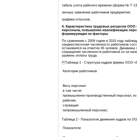
табель учета рабочего времени (форма № Т-13
личные заявление работников предприятия;
графики отпусков;
4
.
Характеристика трудовых ресурсов ООО «
персонала, повышение квалификации перс
формирующие ее факторы
По сравнению с 2009 годом в 2010 году наблюд
среднесписочная численность работников соста
остановился на отметке 45 человек. Динамика
сокращения численности работников из-за нали
уровень оплаты труда.
Таблица 1 - Структура кадров фирмы ООО «
Категории работников
Весь персонал
в том числе:
промышленно-производственный персонал, из 
рабочие;
служащие
непромышленный персонал;
Таблица 2 - Показатели движения кадров по О
Показатели