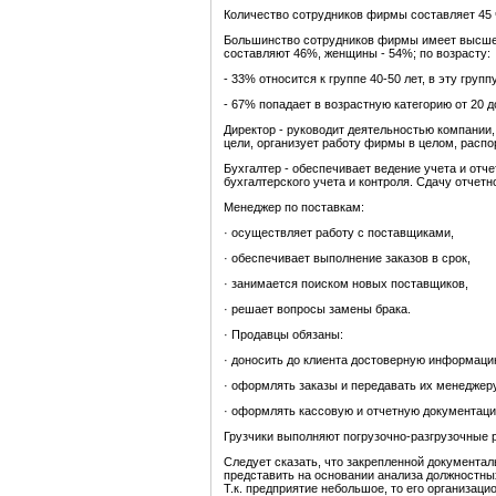
Количество сотрудников фирмы составляет 45 
Большинство сотрудников фирмы имеет высшее
составляют 46%, женщины - 54%; по возрасту:
- 33% относится к группе 40-50 лет, в эту групп
- 67% попадает в возрастную категорию от 20 д
Директор - руководит деятельностью компании,
цели, организует работу фирмы в целом, расп
Бухгалтер - обеспечивает ведение учета и отч
бухгалтерского учета и контроля. Сдачу отчетн
Менеджер по поставкам:
· осуществляет работу с поставщиками,
· обеспечивает выполнение заказов в срок,
· занимается поиском новых поставщиков,
· решает вопросы замены брака.
· Продавцы обязаны:
· доносить до клиента достоверную информаци
· оформлять заказы и передавать их менеджеру
· оформлять кассовую и отчетную документаци
Грузчики выполняют погрузочно-разгрузочные 
Следует сказать, что закрепленной документал
представить на основании анализа должностны
Т.к. предприятие небольшое, то его организаци