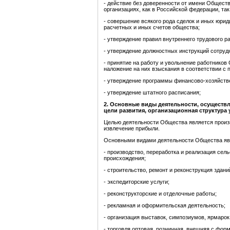
- действие без доверенности от имени Обществ
организациях, как в Российской федерации, так
- совершение всякого рода сделок и иных юрид
расчетных и иных счетов общества;
- утверждение правил внутреннего трудового р
- утверждение должностных инструкций сотруд
- принятие на работу и увольнение работнико
наложение на них взыскания в соответствии с 
- утверждение программы финансово-хозяйств
- утверждение штатного расписания;
2
.
Основные виды деятельности, осуществля
цели развития, организационная структура
Целью деятельности Общества является произ
извлечение прибыли.
Основными видами деятельности Общества яв
- производство, переработка и реализация сел
происхождения;
- строительство, ремонт и реконструкция здани
- экспедиторские услуги;
- реконструкторские и отделочные работы;
- рекламная и оформительская деятельность;
- организация выставок, симпозиумов, ярмаро
- торговля оптовая, розничная, внешняя с фор