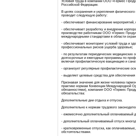
Условия труда в компании ООО «Гермес Продук
Российской Федерации.
В целях сохранения и укрепления физического 
проводит следующую работу:
- обеспечивает финансирование мероприятий, 
- обеспечивает разработку и внедрение корпо
производстве работникам ООО «Гермес Продук
международными стандартами в области охран
- обеспечивает мониторинг условий труда и з
профессиональных рисков ущерба здоровью;
- по результатам периодических медицинских 
долгосрочные и ежегодные программы по проф
включая профилактическую вакцинацию и санат
- организует регулярные профилактические ос
- выделяет целевые средства для обеспечения 
Признавая значение для жизни человека гармо
практике нормам Конвенции Международной Ор
обязанностями), компания ООО «Гермес Проду
обязательства:
Дополнительные дни отдыха и отпуска.
Дополнительно к нормам трудового законодате
- ежемесячно дополнительный оплачиваемый д
- дополнительный оплачиваемый отпуск много
- кратковременные отпуска, как оплачиваемые,
обстоятельствами.