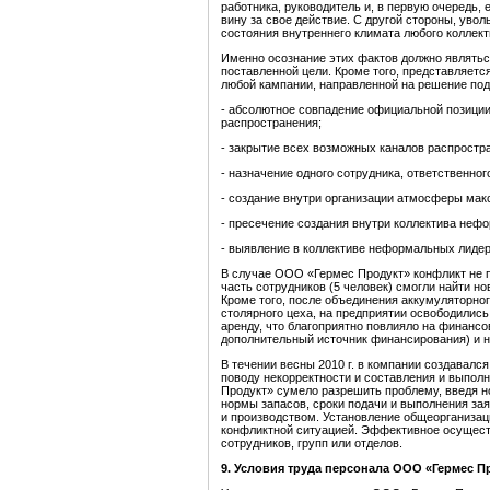
работника, руководитель и, в первую очередь,
вину за свое действие. С другой стороны, увол
состояния внутреннего климата любого коллект
Именно осознание этих фактов должно являть
поставленной цели. Кроме того, представляет
любой кампании, направленной на решение по
- абсолютное совпадение официальной позиции
распространения;
- закрытие всех возможных каналов распростра
- назначение одного сотрудника, ответственного
- создание внутри организации атмосферы мак
- пресечение создания внутри коллектива неф
- выявление в коллективе неформальных лидеро
В случае ООО «Гермес Продукт» конфликт не по
часть сотрудников (5 человек) смогли найти н
Кроме того, после объединения аккумуляторног
столярного цеха, на предприятии освободилис
аренду, что благоприятно повлияло на финанс
дополнительный источник финансирования) и н
В течении весны 2010 г. в компании создавал
поводу некорректности и составления и выпол
Продукт» сумело разрешить проблему, введя 
нормы запасов, сроки подачи и выполнения за
и производством. Установление общеорганизац
конфликтной ситуацией. Эффективное осуществ
сотрудников, групп или отделов.
9
.
Условия труда персонала ООО «Гермес Пр