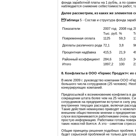
фонда заработной платы на 1 рубль, а по срав
наблюдается снижение себестоимости работ, т
Далее рассмотрим, из каких же элементов 
Таблица
5 -
Состав и структура фонда зараб
Показатели
2007 год
2008 год
2
Тыс. руб.
%
Т
Повременная оплата
1125
59,3
1
Доплаты
различного рода
72,1
3,8
9
Процентная надбавка
415,5
21,9
4
Районный коэффициент
284,6
15,0
3
Итого
1897,2
100
2
8
.
Конфликты в ООО «Гермес Продукт»: их 
В июле 2009 г. руководство компании ООО «Ге
большого числа сотрудников (25 человек). Не
конкурирующих компаний.
Предпосылкой к возникновению конфликта в дан
сокращении штата более чем на 25 человек. Си
сотрудников на предприятии вступил в силу р
внутренних текущих расходов, включая расходы
Такие действия неминуемо приводят к нежелате
внешнем общественном мнении о предприятии 
слухи воспринимаются работниками очень серь
простую информацию. Работники готовы повери
таких новостей боятся. А это - симптом стресс
Общие принципы решения подобных проблем. Н
будет серьезной проблемой не только для сотру