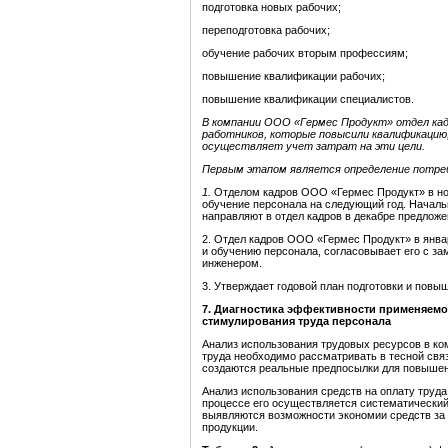
подготовка новых рабочих;
переподготовка рабочих;
обучение рабочих вторым профессиям;
повышение квалификации рабочих;
повышение квалификации специалистов.
В компании ООО «Гермес Продукт» отдел кад
работников, которые повысили квалификацию,
осуществляет учет затрат на эти цели.
Первым этапом является определение потреб
1.
Отделом кадров ООО «Гермес Продукт»
в но
обучение персонала на следующий год. Началь
направляют в
отдел кадров
в декабре предложе
2.
Отдел кадров ООО «Гермес Продукт»
в янва
и обучению персонала, согласовывает его с за
инженером.
3. Утверждает годовой план подготовки и повы
7
.
Диагностика эффективности применяемой
стимулирования труда персонала
Анализ использования трудовых ресурсов в к
труда необходимо рассматривать в тесной связ
создаются реальные предпосылки для повышен
Анализ использования средств на оплату труд
процессе его осуществляется систематический
выявляются возможности экономии средств за 
продукции.