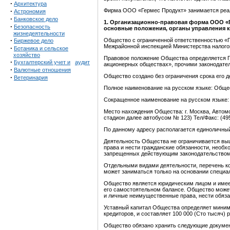
·
Архитектура
·
Фирма ООО «Гермес Продукт» занимается реал
Астрономия
·
Банковское дело
1
.
Организационно-правовая форма ООО «Ге
·
Безопасность
основные положения, органы управления
жизнедеятельности
·
Общество с ограниченной ответственностью «Ге
Биржевое дело
Межрайонной инспекцией Министерства налогов
·
Ботаника и сельское
хозяйство
Правовое положение Общества определяется 
·
Бухгалтерский учет и
аудит
акционерных обществах», прочими законодател
·
Валютные отношения
Общество создано без ограничения срока его д
·
Ветеринария
Полное наименование на русском языке: Общес
Сокращенное наименование на русском языке
Место нахождения Общества: г. Москва, Автомо
стадион далее автобусом № 123) Тел/Факс: (49
По данному адресу располагается единоличный
Деятельность Общества не ограничивается в
права и нести гражданские обязанности, необ
запрещенных действующим законодательством
Отдельными видами деятельности, перечень 
может заниматься только на основании специа
Общество является юридическим лицом и имее
его самостоятельном балансе. Общество може
и личные неимущественные права, нести обязан
Уставный капитал Общества определяет миним
кредиторов, и составляет 100 000 (Сто тысяч) 
Общество обязано хранить следующие докуме