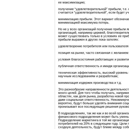
ее максимизацию;
получение “удовлетворительной” прибыли, т.е. 
считается “удовлетворительной”, если будет у
минимизацию прибыли. Этот вариант обознача
минимизацией максимума потерь.
Но не у всех организаций получение прибыли 
организаций, например церквей, благотворите
может существовать только в условиях ее при
прибыли выражен в других пока-зателях:
удовлетворение потребителя или пользователя 
позиция на рынке, часто связанная с желанием
условия благосостояния работающих и развити
публичная ответственность и имидж организаци
техническая эффективность, высокий уровень 
научным исследованиям и разработкам;
минимизация издержек производства и т.д.
Это разнообразие направленности деятельност
много целей. Для того чтобы получать, наприм
областях, как доля рынка, разработка новой про
даже социальная ответственность. Некоммерче
вероятно, будут больше уделять внимания соц
пронизывает все последующие решения руково
В подразделениях, так же как и во всей орган
финансового подразделения может быть умень
Подразделение маркетинга в той же организац
потребителей на 20% в следующем году. Цели 
сходную деятельность, будут ближе между собо