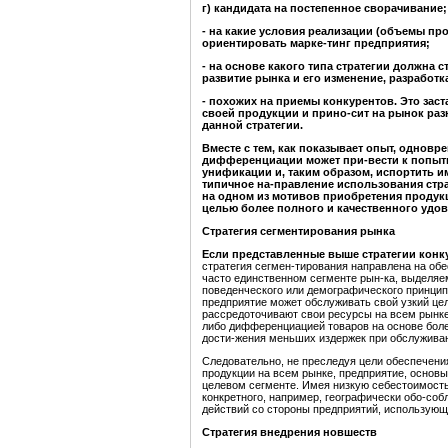
г) кандидата на постепенное сворачивание;
- на какие условия реализации (объемы про
ориентировать марке-тинг предприятия;
- на основе какого типа стратегии должна 
развитие рынка и его изменение, разработ
- похожих на приемы конкурентов. Это зас
своей продукции и прино-сит на рынок раз
данной стратегии.
Вместе с тем, как показывает опыт, однов
дифференциации может при-вести к попытке 
унификации и, таким образом, испортить и
типичное на-правление использования стр
на одном из мотивов приобретения продук
целью более полного и качественного удо
Стратегия сегментирования рынка
Если представленные выше стратегии конк
стратегия сегмен-тирования направлена на об
часто единственном сегменте рын-ка, выделяе
поведенческого или демографического принципо
предприятие может обслуживать свой узкий це
рассредоточивают свои ресурсы на всем рынке
либо дифференциацией товаров на основе боле
дости-жения меньших издержек при обслуживан
Следовательно, не преследуя цели обеспечени
продукции на всем рынке, предприятие, основы
целевом сегменте. Имея низкую себестоимость
конкретного, например, географически обо-соб
действий со стороны предприятий, использующи
Стратегия внедрения новшеств