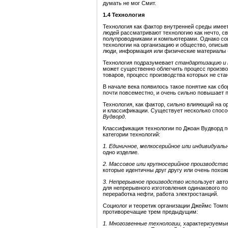
думать не мог Смит.
1.4 Технология
Технология как фактор внутренней среды имее
людей рассматривают технологию как нечто, с
полупроводниками и компьютерами. Однако соц
технологии на организацию и общество, описыв
люди, информация или физические материалы -
Технология подразумевает
стандартизацию и
может существенно облегчить процесс произво
товаров, процесс производства которых не ста
В начале века появилось такое понятие как сб
почти повсеместно, и очень сильно повышает 
Технология, как фактор, сильно влияющий на 
и классификации. Существует несколько спос
Вудворд
.
Классификация технологии по Джоан Вудворд п
категории технологий:
1.
Единичное, мелкосерийное или индивидуаль
одно изделие.
2.
Массовое или крупносерийное производств
которые идентичны друг другу или очень похож
3.
Непрерывное производство
использует авто
для непрерывного изготовления одинакового п
переработка нефти, работа электростанций.
Социолог и теоретик организации Джеймс Томпс
противоречащие трем предыдущим:
1.
Многозвенные технологии,
характеризуемые