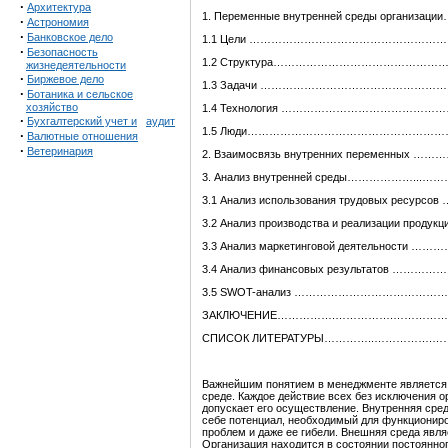
·
Архитектура
1. Переменные внутренней среды орга
·
Астрономия
·
Банковское дело
1.1 Цели ……………………………………………
·
Безопасность
1.2 Структура……………………………………
жизнедеятельности
·
Биржевое дело
1.3 Задачи ………………………………………
·
Ботаника и сельское
хозяйство
1.4 Технология …………………………………
·
Бухгалтерский учет и
аудит
1.5 Люди………………………………………………
·
Валютные отношения
·
Ветеринария
2. Взаимосвязь внутренних переменн
3. Анализ внутренней среды……………….
3.1 Анализ использования трудовых ре
3.2 Анализ производства и реализации 
3.3 Анализ маркетинговой деятельнос
3.4 Анализ финансовых результатов 
3.5 SWOT-анализ ………………………………
ЗАКЛЮЧЕНИЕ…………….…………….………………
СПИСОК ЛИТЕРАТУРЫ…………..…………….
Важнейшим понятием в менеджменте является о
среде. Каждое действие всех без исключения о
допускает его осуществление. Внутренняя сред
себе потенциал, необходимый для функциониро
проблем и даже ее гибели. Внешняя среда явл
Организация находится в состоянии постоянно