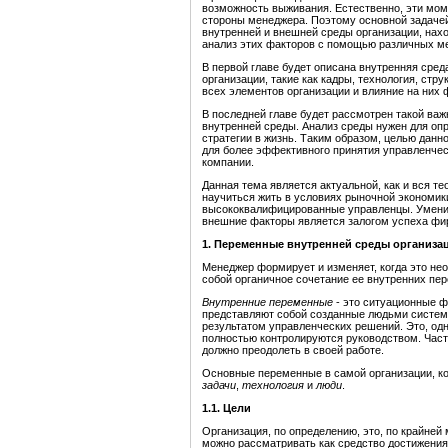
возможность выживания. Естественно, эти мо
стороны менеджера. Поэтому основной задаче
внутренней и внешней среды организации, нах
анализ этих факторов с помощью различных м
В первой главе будет описана внутренняя сре
организации, такие как кадры, технология, стр
всех элементов организации и влияние на них
В последней главе будет рассмотрен такой важ
внутренней среды. Анализ среды нужен для оп
стратегии в жизнь. Таким образом, целью данн
для более эффективного принятия управленче
компании.
Данная тема является актуальной, как и вся т
научиться жить в условиях рыночной экономик
высококвалифицированные управленцы. Умение
внешние факторы является залогом успеха фи
1. Переменные внутренней среды организа
Менеджер формирует и изменяет, когда это не
собой органичное сочетание ее внутренних пер
Внутренние переменные
- это ситуационные ф
представляют собой созданные людьми систем
результатом управленческих решений. Это, одн
полностью контролируются руководством. Часто
должно преодолеть в своей работе.
Основные переменные в самой организации, ко
задачи
,
технология
и
люди
.
1.1. Цели
Организация, по определению, это, по крайне
можно рассматривать как средство достижения 