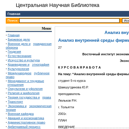
Центральная Научная Библиотека
Главная
Поиск:
Меню
Анализ вн
·
Главная
·
Биржевое дело
Анализ внутренней среды фирм
·
Военное дело и
гражданская
оборона
27
·
Геодезия
Восточный институт экономи
·
Естествознание
·
Искусство и культура
Экон
·
Краеведение и
этнография
К У Р С О В А Я Р А Б О Т А
·
Культурология
·
Международное
публичное
На тему:
“Анализ внутренней среды фирмы
право
·
студент 5-го курса
Менеджмент и трудовые
отношения
Шамшутдинова Ю.Р.
·
Оккультизм и уфология
·
Религия и мифология
преподаватель
·
Теория государства и
права
Люльков Р.Н.
·
Транспорт
·
Экономика и
экономическая
г. Тольятти
теория
·
Военная кафедра
2001г.
·
Авиация и космонавтика
ПЛАН
·
Административное право
·
Арбитражный процесс
ВВЕДЕНИЕ………...………………………………