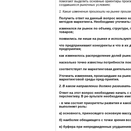
помогают выделить основные ориентиры произв
создавшихся рыночных условиях:
1.
Какие изменения произошли на рынке произ
Получить ответ на данный вопрос можно на
методов маркетинга. Необходимо уточнить:
изменился ли рынок по объему, структуре,
товаров;
появились ли ниши на рынке и используютс
что предпринимают конкуренты и что в
их 
предприятия;
как изменилось распределение долей рынк
насколько точно известны потребности пок
соответствует ли маркетинговая деятельн
Уточнить изменения, происшедшие на рынк
маркетинговой среды пред-приятия.
2.
В каком направлении должно развивать
Ответ на этот вопрос необходимо начать 
перспективу. В ре-зультате необходимо име
- в чем состоят приоритеты развития и как
выполняет роль:
а) основного, приносящего основную массу
б) наиболее обещающего с точки зрения во
в) буфера при непредвиденных ухудшениях