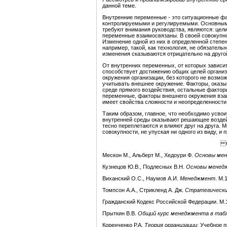
данной теме.
Внутренние переменные - это ситуационные фа
контролируемыми и регулируемыми. Основным
требуют внимания руководства, являются: цели,
переменные взаимосвязаны. В своей совокупн
Изменение одной из них в определенной степе
например, такой, как технология, не обязател
изменения сказываются отрицательно на друго
От внутренних переменных, от которых зависит
способствует достижению общих целей организ
окружения организации, без которого не возмо
учитывать внешнее окружение. Факторы, оказы
среде прямого воздействия, остальные факторы 
переменные, факторы внешнего окружения вза
имеет свойства сложности и неопределенности
Таким образом, главное, что необходимо усвои
внутренней среды оказывают решающее воздей
тесно переплетаются и влияют друг на друга. 
совокупности, не упуская ни одного из виду, и
Сп
Мескон М., Альберт М., Хедоури Ф.
Основы ме
Кузнецов Ю.В., Подлесных В.Н.
Основы менед
Виханский О.С., Наумов А.И.
Менеджмент
. М.
Томпсон А.А., Стрикленд А. Дж.
Стратегически
Гражданский Кодекс Российской Федерации. М.
Прыткин В.В.
Общий курс менеджмента в табл
Коренченко Р.А.
Теория организации
: Учебное п