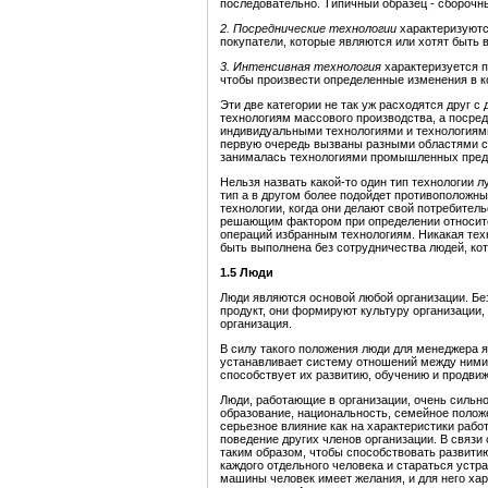
последовательно. Типичный образец - сборочн
2.
Посреднические технологии
характеризуются
покупатели, которые являются или хотят быть
3.
Интенсивная технология
характеризуется 
чтобы произвести определенные изменения в к
Эти две категории не так уж расходятся друг 
технологиям массового производства, а посре
индивидуальными технологиями и технологиями
первую очередь вызваны разными областями сп
занималась технологиями промышленных предп
Нельзя назвать какой-то один тип технологии 
тип а в другом более подойдет противоположн
технологии, когда они делают свой потребител
решающим фактором при определении относите
операций избранным технологиям. Никакая техн
быть выполнена без сотрудничества людей, ко
1.5 Люди
Люди являются основой любой организации. Без
продукт, они формируют культуру организации, 
организация.
В силу такого положения люди для менеджера 
устанавливает систему отношений между ними,
способствует их развитию, обучению и продвиж
Люди, работающие в организации, очень сильно 
образование, национальность, семейное положен
серьезное влияние как на характеристики работ
поведение других членов организации. В связи
таким образом, чтобы способствовать развити
каждого отдельного человека и стараться устр
машины человек имеет желания, и для него ха