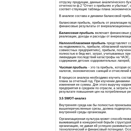
отгрузку продукции, данные аналитического бух
отчетности ф.2 "Отчет о прибылях и убытках", 
соответ-ствующие таблицы плана экономическо
В анализе состава и динамки балансовой при
балансовая прибыль, прибыль от реализации пр
финансовые результаты от внереализационных 
Балансовая прибыль
включает финансовые ре
реализации, доходы и расходы от внереализац
Налогооблагаемая прибыль
представляет с
на недвижимость, прибыли, облагаемой налогом
совместных предприятиях), прибыли, полученн
полностью в бюд-жет, затрат, учитываемых при
ликвидации последствий катастрофы на ЧАЭС,
содержание детских оздоровительных лагерей, 
Чистая прибыль
-
это та прибыль, которая о
налогов, экономических санкций и отчислений
В процессе анализа необходимо изучить состав
плана за отчетный год. При изучении динамик
изменения ее суммы. Для этого выручку корре
предприятия в среднем по отрасли, а затраты 
результате повышения цен на потребленные ре
3.5
SWOT
-анализ
Внутренняя среда как бы полностью пронизыва
вышеперечисленные срезы, должна подвергать
внутренней среды организации.
Организационная культура может способствоват
выживающей в конкурентной борьбе структурой.
организацию, не давая ей успешно развиваться
технологический и финансовый потенциал. Осо