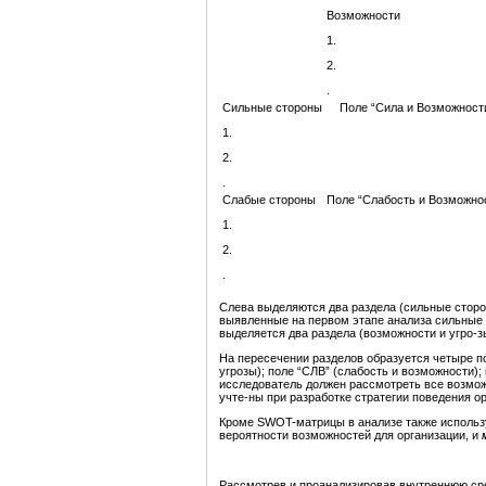
Возможности
1.
2.
.
Сильные стороны
Поле “Сила и Возможност
1.
2.
.
Слабые стороны
Поле “Слабость и Возможно
1.
2.
.
Слева выделяются два раздела (сильные сторон
выявленные на первом этапе анализа сильные 
выделяется два раздела (возможности и угро-з
На пересечении разделов образуется четыре по
угрозы); поле “СЛВ” (слабость и возможности);
исследователь должен рассмотреть все возмож
учте-ны при разработке стратегии поведения о
Кроме SWOT-матрицы в анализе также исполь
вероятности возможностей для организации, и
Рассмотрев и проанализировав внутреннюю ср