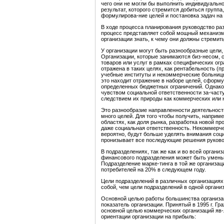
чего они не могли бы выполнить индивидуальн
результат, которого стремится добиться групп
формулирова-ние целей и постановка задач н
В ходе процесса планирования руководство раз
процесс представляет собой мощный механизм 
организации знать, к чему они должны стремит
У организации могут быть разнообразные цели,
Организации, которые занимаются биз-несом, 
товаров или услуг в рамках специфических огр
отражена в таких целях, как рентабельность (
учебные институты и некоммерческие больницы
это находит отражение в наборе целей, сформу
определенных бюджетных ограничений. Однако 
чувством социальной ответственности за-част
следствием их природы как коммерческих или 
Это разнообразие направленности деятельност
много целей. Для того чтобы получить, наприм
областях, как доля рынка, разработка новой про
даже социальная ответственность. Некоммерче
вероятно, будут больше уделять внимания соц
пронизывает все последующие решения руково
В подразделениях, так же как и во всей орган
финансового подразделения может быть умень
Подразделение марке-тинга в той
же организац
потребителей на 20% в следующем году.
Цели подразделений в различных организациях
собой, чем цели подразделений в одной орган
Основной целью работы большинства организа
показатель организации. Принятый в 1995 г. Гра
основной целью коммерческих организаций яв-
ориентации организации на прибыль: