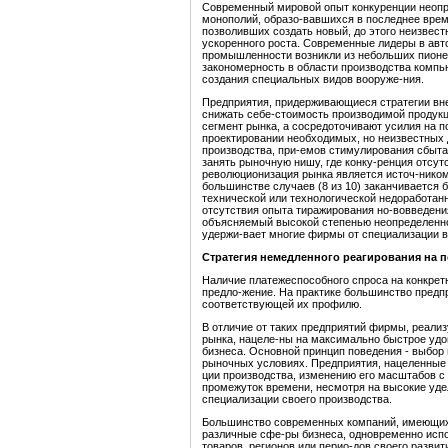
Современный мировой опыт конкуренции неопр
монополий, образо-вавшихся в последнее время
позволивших создать новый, до этого неизвес
ускоренного роста. Современные лидеры в авт
промышленности возникли из небольших пионе
закономерность в области производства компь
создания специальных видов вооруже-ния.
Предприятия, придерживающиеся стратегии вн
снижать себе-стоимость производимой продук
сегмент рынка, а сосредоточивают усилия на 
проектировании необходимых, но неизвестных д
производства, при-емов стимулирования сбыта и
занять рыночную нишу, где конку-ренция отсу
революционизация рынка является источ-ником
большинстве случаев (8 из 10) заканчивается 
технической или технологической недоработанн
отсутствия опыта тиражирования но-вовведения
объясняемый высокой степенью неопределеннос
удержи-вает многие фирмы от специализации в
Стратегия немедленного реагирования на 
Наличие платежеспособного спроса на конкретн
предло-жение. На практике большинство предп
соответствующей
их профилю.
В отличие от таких предприятий фирмы, реали
рынка, нацеле-ны на максимально быстрое удо
бизнеса. Основной принцип поведения - выбор 
рыночных условиях. Предприятия, нацеленные 
ции производства, изменению его масштабов с
промежуток времени, несмотря на высокие уде
специализации своего производства.
Большинство современных компаний, имеющих
различные сфе-ры бизнеса, одновременно исп
товаров, регионов или перио-дов своего развит