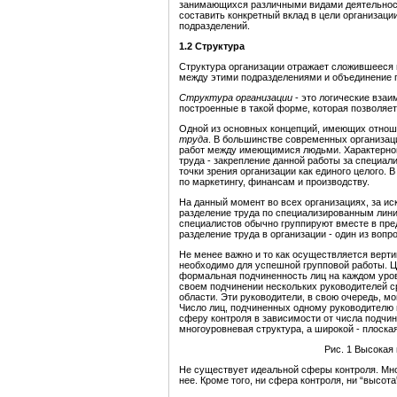
занимающихся различными видами деятельност
составить конкретный вклад в цели организации
подразделений.
1.2 Структура
Структура организации отражает сложившееся 
между этими подразделениями и объединение п
Структура организации
- это логические вза
построенные в такой форме, которая позволяет
Одной из основных концепций, имеющих отноше
труда
. В большинстве современных организаци
работ между имеющимися людьми. Характерной
труда - закрепление данной работы за специали
точки зрения организации как единого целого.
по маркетингу, финансам и производству.
На данный момент во всех организациях, за и
разделение труда по специализированным лини
специалистов обычно группируют вместе в пре
разделение труда в организации - один из во
Не менее важно и то как осуществляется верти
необходимо для успешной групповой работы. Ц
формальная подчиненность лиц на каждом уров
своем подчинении нескольких руководителей 
области. Эти руководители, в свою очередь, м
Число лиц, подчиненных одному руководителю 
сферу контроля в зависимости от числа подчи
многоуровневая структура, а широкой - плоска
Рис. 1 Высокая
Не существует идеальной сферы контроля. Мно
нее. Кроме того, ни сфера контроля, ни “высот