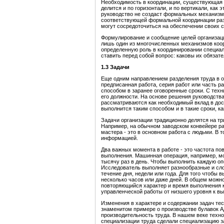
Необходимость в координации, существующая в
делится и по горизонтали, и по вертикали, как
руководство не создаст формальных механизмо
соответствующей формальной координации раз
могут сосредоточиться на обеспечении своих с
Формулирование и сообщение целей организаци
лишь один из многочисленных механизмов коо
определенную роль в координировании специал
ставить перед собой вопрос: каковы их обязате
1.3 Задачи
Еще одним направлением разделения труда в 
предписанная работа, серия работ или часть 
способом в заранее оговоренные сроки. С техн
его должности. На основе решения руководства
рассматриваются как необходимый вклад в дост
выполнится таким способом и в такие сроки, ка
Задачи организации традиционно делятся на тр
Например, на обычном заводском конвейере ра
мастера - это в основном работа с людьми. В 
информацией.
Два важных момента в работе - это частота по
выполнения. Машинная операция, например, мо
тысячу раз в день. Чтобы выполнить каждую оп
Исследователь выполняет разнообразные и слож
течение дня, недели или года. Для того чтобы 
несколько часов или даже дней. В общем можно
повторяющийся характер и время выполнения к
управленческой работы от низшего уровня к в
Изменения в характере и содержании задач тес
знаменитом примере о производстве булавок 
производительность труда. В нашем веке техно
специализации труда сделали специализацию за