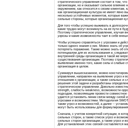
стратегического управления состоит в том, чт
организации, но и оказывает сильное влияние н
окружением, как относится к своим клиентам, 
как организационная культура не имеет явно в
несколько устойчивых моментов, которые важно
сильные стороны, которые организационная кул
Для того чтобы успешно выживать в долгосрочн
какие трудно могут возникнуть на ее пути в бу
Поэтому стратегическое управление, изучая в
угрозы
и какие
во
з
можности
таит в себе внешн
Чтобы успешно справляться с угрозами и дейс
только одного знания о них. Можно знать об уг
потерпеть поражение. Также можно знать об о
потенциалом для их использования и, следоват
внутренней среды организации в такой же мере,
существования организации. Поэтому стратеги
выявление именно того, какие силы и слабые 
организация в целом.
Суммируя вышесказанное, можно констатироват
управлении, направлен на выявление угроз и в
отношению к организации, а также сильных и с
решения этой задачи и разработаны определе
стратегическом управлении. Довольно извест
strength, слабость-weakness, возможности-oppo
подходом, позволяющим провести совместное 
удается установить линии
связи
между силой и
угрозами и возможностями. Методология SWOT 
также угроз и возможностей, а далее -- устан
могут быть использованы для формулирования 
Сначала, с учетом конкретной ситуации, в кот
сильных сторон, а также список угроз и возмож
сильных сторон организации, а также угроз и 
Для установления этих связей составляется м