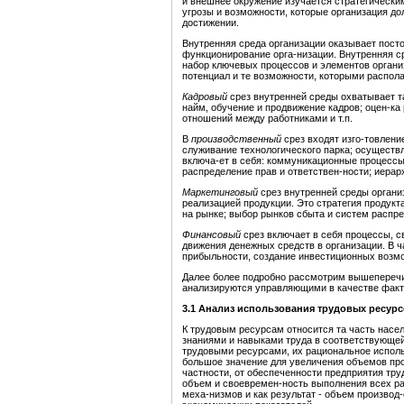
и внешнее окружение изучается стратегическим
угрозы и возможности, которые организация до
достижении.
Внутренняя среда организации оказывает пост
функционирование орга-низации. Внутренняя ср
набор ключевых процессов и элементов организ
потенциал и те возможности, которыми распола
Кадровый
срез внутренней среды охватывает т
найм, обучение и продвижение кадров; оцен-ка
отношений между работниками и т.п.
В
производственный
срез входят изго-товлени
служивание технологического парка; осуществ
включа-ет в себя: коммуникационные процессы
распределение прав и ответствен-ности; иерар
Маркетинговый
срез внутренней среды органи
реализацией продукции. Это стратегия продукт
на рынке; выбор рынков сбыта и систем распре
Финансовый
срез включает в себя процессы, 
движения денежных средств в организации. В ч
прибыльности, создание инвестиционных возмож
Далее более подробно рассмотрим вышеперечи
анализируются управляющими в качестве факт
3.1 Анализ использования трудовых ресур
К трудовым ресурсам относится та часть насе
знаниями и навыками труда в соответствующей
трудовыми ресурсами, их рациональное исполь
большое значение для увеличения объемов пр
частности, от обеспеченности предприятия тр
объем и своевремен-ность выполнения всех ра
меха-низмов и как результат - объем производ-