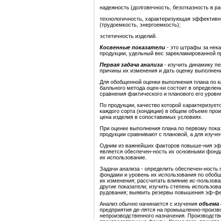
надежность (долговечность, безотказность в ра
технологичность, характеризующая эффективно
(трудоемкость, энергоемкость);
эстетичность изделий.
Косвенные показатели
-
это штрафы за нека
продукции, удельный вес зарекламированной пр
Первая задача анализа
-
изучить динамику пе
причины их изменения и дать оценку выполнени
Для обобщенной оценки выполнения плана по к
балльного метода оцен-ки состоит в определен
сравнения фактического и планового его уровн
По продукции, качество которой характеризует
каждого сорта (кондиции) в общем объеме про
цена изделия в сопоставимых условиях.
При оценке выполнения плана по первому пок
продукции сравнивают с плановой, а для изуче
Одним из важнейших факторов повыше-ния эф
является обеспечен-ность их основными фонда
их использование.
Задачи анализа - определить обеспечен-ность
фондами и уровень их использования по обобщ
их изменения; рассчитать влияние ис-пользов
другие показатели; изучить степень использов
рудования; выявить резервы повышения эф-фе
Анализ обычно начинается с изучения
объема 
предприятия де-лятся на промышленно-произв
непроизводственного назначения. Производст