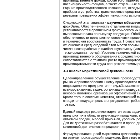
производственные фонды. Кроме того, принято
пассивную часть фондов, а также отдель-ные 
(здания производственного назначения, склад
приборы и устройства, транс-портные средства 
резервов повышения эффективности их исполь
Следующий этап анализа -
изучение обеспе
фондами.
Обеспе-ченность отдельными видам
устанавливается сравнением фактического их 
выполнения плана по выпуску продукции. Обо
обеспеченности предприятия основными произ
и техническая вооруженность труда. Показате
отношением среднегодовой стои-мости промы
численности рабочих в наибольшую смену (имее
те же средства тру-да). Уровень технической
производственного оборудования к среднеспис
сопоставляются с темпами роста производител
производительности труда опе-режали темпы р
3.3 Анализ маркетинговой деятельности
Целенаправленное осуществление производств
рынка и приспособления к нему производства 
подразделение предприятия -- служба маркетин
взаимосвязанных задач: организации процесса
ценовой политики, организации эффективной с
Кроме того, в системе качества, отвечающей 
отводится ведущая роль в опре-делении требо
товара.
Единый подход к решению маркетинговых зада
предприятия в области реализации продукции,
объемом продаж, массой прибы-ли, уровнем рен
Для их достижения разрабатывается и прово-ди
кетинговой деятельности предприятия.
Формулирование целей маркетинга целесообраз
на рын-ке производимой продукции. Для этого 