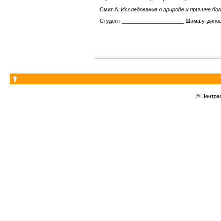
Смит А.
Исследование о природе и причине бо
Студент _____________________ Шамшутдинов
© Центра