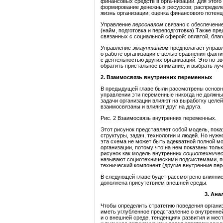
финансовых средств в орга-низации. Для этого
формирование денежных ресурсов; распредел
жизнь организации; оценка финансового потенц
Управление
персоналом
связано с обеспечени
(найм, подготовка и переподготовка).Также пр
связанных с социальной сферой: оплатой, бла
Управление
эккаунтингом
предполагает управ
о работе организации с целью сравнения факти
с деятельностью других организаций. Это по-з
обратить пристальное внимание, и выбрать лу
2. Взаимосвязь внутренних переменных
В предыдущей главе были рассмотрены основны
управлении эти переменные никогда не должны 
задачи организации влияют на выработку целей
взаимосвязаны и влияют друг на друга.
Рис. 2 Взаимосвязь внутренних переменных.
Этот рисунок представляет собой модель, по
структуры, задач, технологии и людей. Но нужн
эта схема не может быть адекватной полной 
организации, потому что на нем показаны тол
рисунок как модель внутренних
социотехничес
называют социотехническими подсистемами, п
технический компонент (другие внутренние пе
В следующей главе будет рассмотрено влияние
дополнена присутствием внешней среды.
3. Ана
Чтобы определить стратегию поведения организ
иметь углубленное представление о внутренней
и о внешней среде, тенденциях развития и мес