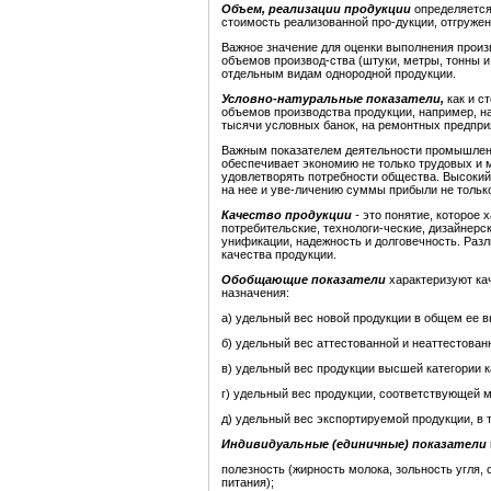
Объем, реализации продукции
определяется
стоимость реализованной про-дукции, отгруже
Важное значение для оценки выполнения прои
объемов производ-ства (штуки, метры, тонны и 
отдельным видам однородной продукции.
Условно-натуральные показатели,
как и с
объемов производства продукции, например, на
тысячи условных банок, на ремонтных предпри
Важным показателем деятельности промышленн
обеспечивает экономию не только трудовых и 
удовлетворять потребности общества. Высокий
на нее и уве-личению суммы прибыли не только 
Качество продукции
-
это понятие, которое 
потребительские, технологи-ческие, дизайнерск
унификации, надежность и долговечность. Раз
качества продукции.
Обобщающие показатели
характеризуют кач
назначения:
а) удельный вес новой продукции в общем ее в
б) удельный вес аттестованной и неаттестован
в) удельный вес продукции высшей категории к
г) удельный вес продукции, соответствующей 
д) удельный вес экспортируемой продукции, в
Индивидуальные (единичные) показатели
полезность (жирность молока, зольность угля, 
питания);