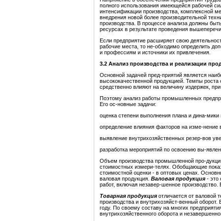
полного использования имеющейся рабочей сил
интенсификации производства, комплексной ме
внедрения новой более производительной техн
производства. В процессе анализа должны быт
ресурсах в результате проведения вышепереч
Если предприятие расширяет свою деятельност
рабочие места, то не-обходимо определить до
и профессиям и источники их привлечения.
3.2 Анализ производства и реализации про
Основной задачей пред-приятий является наиб
высококачественной продукцией. Темпы роста 
средственно влияют на величину издержек, при
Поэтому анализ работы промышленных предпри
Его ос-новные задачи:
оценка степени выполнения плана и дина-мики 
определение влияния факторов на изме-нение 
выявление внутрихозяйственных резер-вов уве
разработка мероприятий по освоению вы-явлен
Объем производства промышленной про-дукции
стоимостных измери-телях. Обобщающие показ
стоимостной оценки - в оптовых ценах. Основ
валовая продукция.
В
а
ловая продукция
-
это 
работ, включая незавер-шенное производство.
Товарная продукция
отличается от валовой т
производства и внутрихозяйст-венный оборот.
году. По своему составу на многих предприяти
внутрихозяйственного оборота и незавершенно