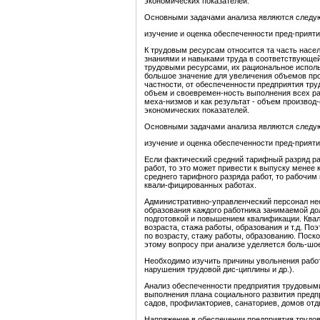
экономических показателей.
Основными задачами анализа являются следу
изучение и оценка обеспеченности пред-прияти
К трудовым ресурсам относится та часть насе
знаниями и навыками труда в соответствующей
трудовыми ресурсами, их рациональное исполь
большое значение для увеличения объемов пр
частности, от обеспеченности предприятия тр
объем и своевремен-ность выполнения всех ра
меха-низмов и как результат - объем производ-
экономических показателей.
Основными задачами анализа являются следу
изучение и оценка обеспеченности пред-прияти
Если фактический средний тарифный разряд ра
работ, то это может привести к выпуску менее
среднего тарифного разряда работ, то рабочим
квали-фицированных работах.
Административно-управленческий персонал нео
образования каждого работника занимаемой дол
подготовкой и повышением квалификации. Квал
возраста, стажа работы, образования и т.д. По
по возрасту, стажу работы, образованию. Поско
этому вопросу при анализе уделяется боль-шо
Необходимо изучить причины увольнения работ
нарушения трудовой дис-циплины и др.).
Анализ обеспеченности предприятия трудовыми
выполнения плана социального развития предпр
садов, профилакториев, санаториев, домов отды
Напряжение в обеспечении предприятия трудов