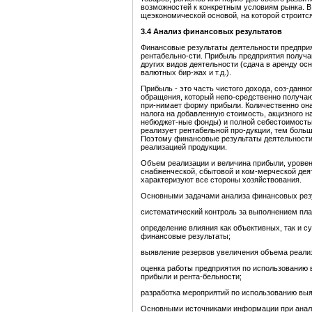
возможн
о
стей к конкретным условиям рынка. 
щеэкономической основой, на которой строится
3.4 Анализ финансовых результатов
Финансовые результаты деятельности предпри
рентабельно-сти. Прибыль предприятия получаю
других видов деятельности (сдача в аренду о
валютных бир-жах и т.д.).
Прибыль - это часть чистого дохода, соз-данно
обращения, который непо-средственно получаю
при-нимает форму прибыли. Количественно она
налога на добавленную стоимость, акцизного н
небюджет-ные фонды) и полной себестоимостью
реализует рентабельной про-дукции, тем боль
Поэтому финансовые результаты деятельности 
реализацией продукции.
Объем реализации и величина прибыли, уровен
снабженческой, сбытовой и ком-мерческой деят
характеризуют все стороны хозяйствования.
Основными задачами анализа финансовых резу
систематический контроль за выполнением пла
определение влияния как объективных, так и с
финансовые результаты;
выявление резервов увеличения объема реали
оценка работы предприятия по использованию 
прибыли и рента-бельности;
разработка мероприятий по использованию вы
Основными источниками информации при анали