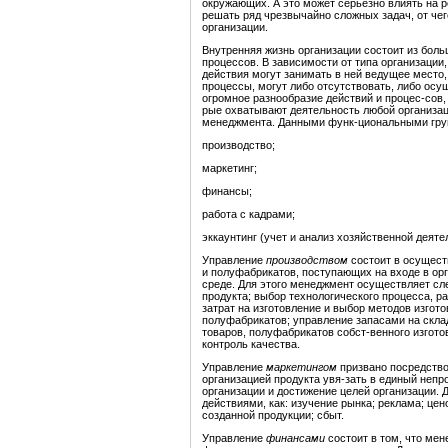
окружающих. А это может серьезно влиять на р
решать ряд чрезвычайно сложных задач, от че
организации.
Внутренняя жизнь организации состоит из боль
процессов. В зависимости от типа организации
действия могут занимать в ней ведущее место
процессы, могут либо отсутствовать, либо ос
огромное разнообразие действий и процес-сов,
рые охватывают деятельность любой организац
менеджмента. Данными функ-циональными гру
производство;
маркетинг;
финансы;
работа с кадрами;
эккаунтинг (учет и анализ хозяйственной деяте
Управление
производством
состоит в осущест
и полуфабрикатов, поступающих на входе в орг
среде. Для этого менеджмент осуществляет сл
продукта; выбор технологического процесса, р
затрат на изготовление и выбор методов изгот
полуфабрикатов; управление запасами на скла
товаров, полуфабрикатов собст-венного изгото
контроль качества.
Управление
маркетингом
призвано посредство
организацией продукта увя-зать в единый неп
организации и достижение целей организации. 
действиями, как: изучение рынка; реклама; це
созданной продукции; сбыт.
Управление
финансами
состоит в том, что ме