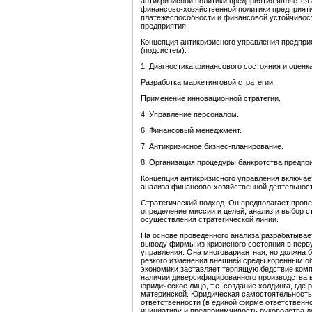
антикризисной политики предприятия является
финансово-хозяйственной политики предприяти
платежеспособности и финансовой устойчивост
предприятия.
Концепция антикризисного управления предпр
(подсистем):
1. Диагностика финансового состояния и оценк
Разработка маркетинговой стратегии.
Применение инновационной стратегии.
4. Управление персоналом.
6. Финансовый менеджмент.
7. Антикризисное бизнес-планирование.
8. Организация процедуры банкротства предпр
Концепция антикризисного управления включает
анализа финансово-хозяйственной деятельност
Стратегический подход. Он предполагает прове
определение миссии и целей, анализ и выбор ст
осуществления стратегической линии.
На основе проведенного анализа разрабатывает
выводу фирмы из кризисного состояния в перву
управления. Она многовариантная, но должна б
резкого изменения внешней среды коренным об
экономики заставляет терпящую бедствие комп
наличии диверсифицированного производства 
юридическое лицо, т.е. создание холдинга, гд
материнской. Юридическая самостоятельность
ответственности (в единой фирме ответственно
инициативу и предприимчивость руководства д