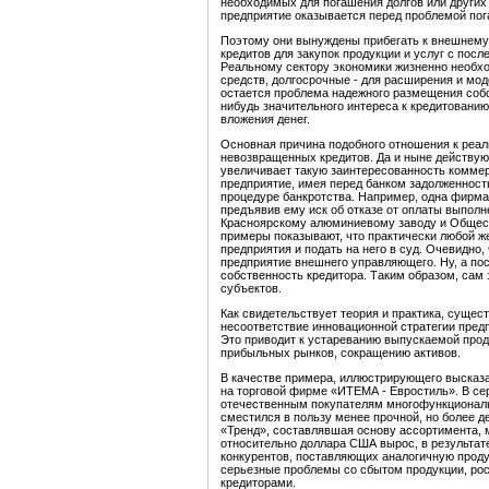
необходимых для погашения долгов или других
предприятие оказывается перед проблемой пог
Поэтому они вынуждены прибегать к внешнему
кредитов для закупок продукции и услуг с посл
Реальному сектору экономики жизненно необхо
средств, долгосрочные - для расширения и мо
остается проблема надежного размещения собс
нибудь значительного интереса к кредитовани
вложения денег.
Основная причина подобного отношения к реал
невозвращенных кредитов. Да и ныне действую
увеличивает такую заинтересованность коммерч
предприятие, имея перед банком задолженност
процедуре банкротства. Например, одна фирма
предъявив ему иск об отказе от оплаты выпол
Красноярскому алюминиевому заводу и Общест
примеры показывают, что практически любой 
предприятия и подать на него в суд. Очевидно,
предприятие внешнего управляющего. Ну, а пос
собственность кредитора. Таким образом, са
субъектов.
Как свидетельствует теория и практика, суще
несоответствие инновационной стратегии пре
Это приводит к устареванию выпускаемой прод
прибыльных рынков, сокращению активов.
В качестве примера, иллюстрирующего высказ
на торговой фирме «ИТЕМА - Евростиль». В се
отечественным покупателям многофункциональ
сместился в пользу менее прочной, но более 
«Тренд», составлявшая основу ассортимента, 
относительно доллара США вырос, в результат
конкурентов, поставляющих аналогичную проду
серьезные проблемы со сбытом продукции, рост
кредиторами.