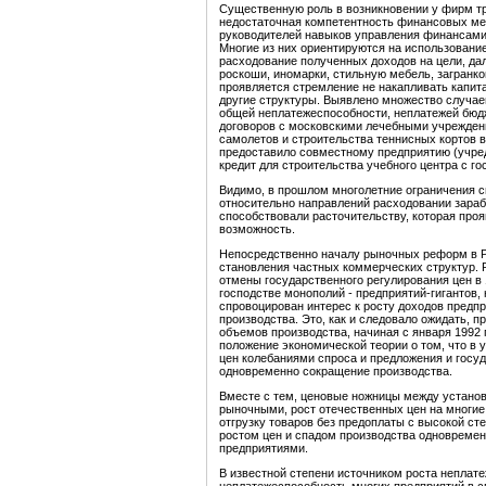
Существенную роль в возникновении у фирм тр
недостаточная компетентность финансовых мен
руководителей навыков управления финансами
Многие из них ориентируются на использовани
расходование полученных доходов на цели, да
роскоши, иномарки, стильную мебель, загранко
проявляется стремление не накапливать капитал
другие структуры. Выявлено множество случа
общей неплатежеспособности, неплатежей бюдж
договоров с московскими лечебными учрежден
самолетов и строительства теннисных кортов 
предоставило совместному предприятию (учре
кредит для строительства учебного центра с го
Видимо, в прошлом многолетние ограничения с
относительно направлений расходовании зара
способствовали расточительству, которая про
возможность.
Непосредственно началу рыночных реформ в Р
становления частных коммерческих структур. 
отмены государственного регулирования цен в 
господстве монополий - предприятий-гигантов,
спровоцирован интерес к росту доходов предп
производства. Это, как и следовало ожидать, 
объемов производства, начиная с января 1992 
положение экономической теории о том, что в 
цен колебаниями спроса и предложения и госуд
одновременно сокращение производства.
Вместе с тем, ценовые ножницы между устано
рыночными, рост отечественных цен на многие
отгрузку товаров без предоплаты с высокой ст
ростом цен и спадом производства одновремен
предприятиями.
В известной степени источником роста неплате