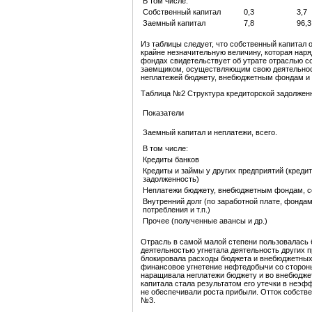
В том числе:
Собственный капитал
0,3
3,7
Заемный капитал
7,8
96,3
Из таблицы следует, что собственный капитал
крайне незначительную величину, которая нар
фондах свидетельствует об утрате отраслью с
заемщиком, осуществляющим свою деятельност
неплатежей бюджету, внебюджетным фондам и 
Таблица №2 Структура кредиторской задолженно
Показатели
Заемный капитал и неплатежи, всего.
В том числе:
Кредиты банков
Кредиты и займы у других предприятий (креди
задолженность)
Неплатежи бюджету, внебюджетным фондам, с
Внутренний долг (по заработной плате, фонда
потребления и т.п.)
Прочее (полученные авансы и др.)
Отрасль в самой малой степени пользовалась 
деятельностью угнетала деятельность других п
блокировала расходы бюджета и внебюджетных
финансовое угнетение нефтедобычи со сторон
наращивала неплатежи бюджету и во внебюдже
капитала стала результатом его утечки в неэ
не обеспечивали роста прибыли. Отток собстве
№3.