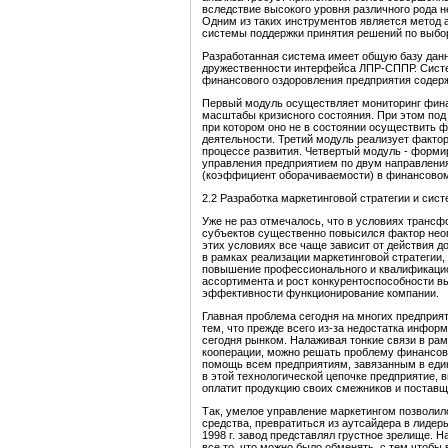
вследствие высокого уровня различного рода 
Одним из таких инструментов является метод 
системы поддержки принятия решений по выбор
Разработанная система имеет общую базу данн
дружественности интерфейса ЛПР-СППР. Систе
финансового оздоровления предприятия содер
Первый модуль осуществляет мониторинг финан
масштабы кризисного состояния. При этом под
при котором оно не в состоянии осуществить 
деятельности. Третий модуль реализует факто
процессе развития. Четвертый модуль - форми
управления предприятием по двум направления
(коэффициент оборачиваемости) в финансовом 
2.2 Разработка маркетинговой стратегии и сис
Уже не раз отмечалось, что в условиях транс
субъектов существенно повысился фактор неоп
этих условиях все чаще зависит от действия д
в рамках реализации маркетинговой стратегии,
повышение профессионального и квалификаци
ассортимента и рост конкурентоспособности в
эффективности функционирование компании.
Главная проблема сегодня на многих предприят
тем, что прежде всего из-за недостатка информ
сегодня рынком. Налаживая тонкие связи в ра
кооперации, можно решать проблему финансово
помощь всем предприятиям, завязанным в един
в этой технологической цепочке предприятие, 
оплатит продукцию своих смежников и поставщ
Так, умелое управление маркетингом позвол
средства, превратиться из аутсайдера в лидер
1998 г. завод представлял грустное зрелище. 
все то, что можно было обменять, с тем чтоб