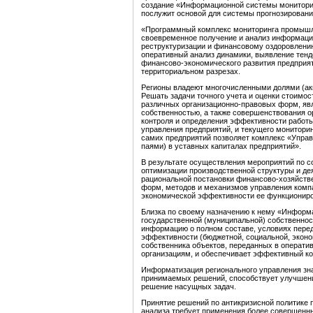
создание «Информационной системы мониторинг
послужит основой для системы прогнозировани
«Программный комплекс мониторинга промышле
своевременное получение и анализ информаци
реструктуризации и финансовому оздоровлению
оперативный анализ динамики, выявление тенд
финансово-экономического развития предприя
территориальном разрезах.
Регионы владеют многочисленными долями (акц
Решать задачи точного учета и оценки стоимос
различных организационно-правовых форм, яв
собственностью, а также совершенствования о
контроля и определения эффективности работы
управления предприятий, и текущего монитори
самих предприятий позволяет комплекс «Упра
паями) в уставных капиталах предприятий».
В результате осуществления мероприятий по 
оптимизации производственной структуры и де
рациональной постановки финансово-хозяйств
форм, методов и механизмов управления компа
экономической эффективности ее функциониро
Близка по своему назначению к нему «Информ
государственной (муниципальной) собственнос
информацию о полном составе, условиях перед
эффективности (бюджетной, социальной, эконо
собственника объектов, переданных в операти
организациям, и обеспечивает эффективный ко
Информатизация регионального управления зн
принимаемых решений, способствует улучшени
решение насущных задач.
Принятие решений по антикризисной политике
анализа требует применения более совершенн