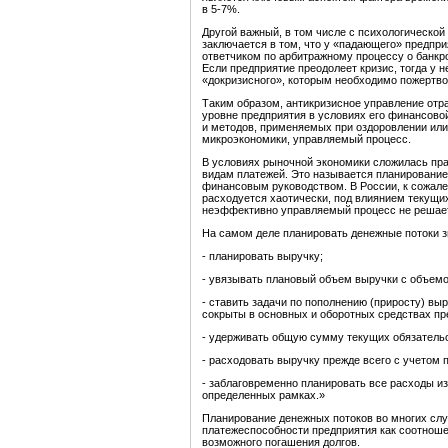
в 5-7%.
Другой важный, в том числе с психологической
заключается в том, что у «падающего» предпри
ответчиком по арбитражному процессу о банкр
Если предприятие преодолеет кризис, тогда у 
«докризисного», которым необходимо пожертво
Таким образом, антикризисное управление от
уровне предприятия в условиях его финансово
и методов, применяемых при оздоровлении или 
микроэкономики, управляемый процесс.
В условиях рыночной экономики сложилась пра
видам платежей. Это называется планирование
финансовым руководством. В России, к сожален
расходуется хаотически, под влиянием текущих
неэффективно управляемый процесс не решает 
На самом деле планировать денежные потоки з
- планировать выручку;
- увязывать плановый объем выручки с объемо
- ставить задачи по пополнению (приросту) вы
сокрыты в основных и оборотных средствах пр
- удерживать общую сумму текущих обязательс
- расходовать выручку прежде всего с учетом 
- заблаговременно планировать все расходы и
определенных рамках.»
Планирование денежных потоков во многих слу
платежеспособности предприятия как соотнош
возможного погашения долгов.