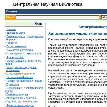
Центральная Научная Библиотека
Главная
Поиск:
Меню
Антикризисное 
·
Главная
·
Биржевое дело
Антикризисное управление на п
·
Военное дело и
гражданская
оборона
Конспект лекций по антикризисному управлени
·
Геодезия
Термин «антикризисное управление», как прав
·
Естествознание
предприятий. Но это - далеко не полный взгляд
·
Искусство и культура
для выяснения реального положения предприят
·
Краеведение и
этнография
рассматривать многие другие факторы, опреде
учитывающие специфику состояния российской 
·
Культурология
Расплывчатость и многозначность самого терм
·
Международное
публичное
теоретическую неопределенность и трудность
право
предприятий из кризисного состояния.
·
Менеджмент и трудовые
отношения
Мировой опыт развития менеджмента свидетель
·
эффективного антикризисного управления на п
Оккультизм и уфология
серьезнейшей проработки в методическом план
·
Религия и мифология
стала практически ключевой, определяющей р
·
Теория государства и
права
экономики. В связи с этим изучение особеннос
·
Транспорт
условиях не только актуально, но и жизненно 
·
организаций.
Экономика и
экономическая
теория
Проблема применения антикризисного управлен
·
Военная кафедра
зарубежных авторов. В этих публикациях наиб
·
Авиация и космонавтика
введения антикризисного управления с целью
·
Административное право
экономики в условиях переходного периода, п
·
Арбитражный процесс