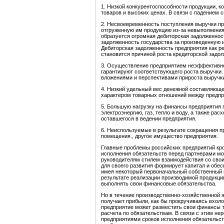
1. Низкой конкурентоспособности продукции, к
товаров и высоких ценах. В связи с падением 
2. Несвоевременность поступления выручки пр
отгруженную им продукцию из-за невыполнения 
образуется огромная дебиторская задолженнос
задолженность государства за произведенную и
Дебиторская задолженность предприятия как р
становится причиной роста кредиторской задол
3. Осуществление предприятием неэффективног
гарантируют соответствующего роста выручки
вложениями и перспективами прироста выручк
4. Низкий удельный вес денежной составляюще
характером товарных отношений между предпр
5. Большую нагрузку на финансы предприятия
электроэнергию, газ, тепло и воду, а также ра
оставшегося в ведении предприятия.
6. Неиспользуемые в результате сокращения 
помещения., другое имущество предприятия.
Главные проблемы российских предприятий кр
исполнения обязательств перед партнерами м
руководителям стилем взаимодействия со свои
для своего развития формирует капитал и обес
имея некоторый первоначальный собственный к
результате реализации производимой продукции
выполнять свои финансовые обязательства.
Но в течение производственно-хозяйственной ж
получает прибыли, как бы прокручиваясь вхолос
предприятие может разместить свои финансы та
расчета по обязательствам. В связи с этим н
предприятиями сроков исполнения обязательств