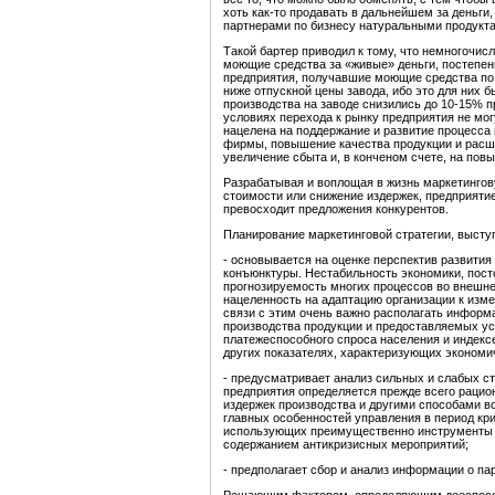
хоть как-то продавать в дальнейшем за деньги,
партнерами по бизнесу натуральными продукта
Такой бартер приводил к тому, что немногочис
моющие средства за «живые» деньги, постепенн
предприятия, получавшие моющие средства по 
ниже отпускной цены завода, ибо это для них 
производства на заводе снизились до 10-15% 
условиях перехода к рынку предприятия не мог
нацелена на поддержание и развитие процесса 
фирмы, повышение качества продукции и расши
увеличение сбыта и, в конченом счете, на по
Разрабатывая и воплощая в жизнь маркетингов
стоимости или снижение издержек, предприятие
превосходит предложения конкурентов.
Планирование маркетинговой стратегии, выступ
- основывается на оценке перспектив развити
конъюнктуры. Нестабильность экономики, пос
прогнозируемость многих процессов во внешне
нацеленность на адаптацию организации к изм
связи с этим очень важно располагать информ
производства продукции и предоставляемых усл
платежеспособного спроса населения и индекс
других показателях, характеризующих экономи
- предусматривает анализ сильных и слабых ст
предприятия определяется прежде всего рацио
издержек производства и другими способами в
главных особенностей управления в период кри
использующих преимущественно инструменты 
содержанием антикризисных мероприятий;
- предполагает сбор и анализ информации о па