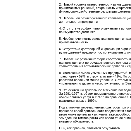
2. Низкий уровень ответственности руководит
принимаемых решений, сохранность и эффекти
финансово-хозяйственные результаты деятель
3. Небольшой размер уставного капитала акц
деятельности предприятия.
4. Отсутствие эффективного механизма исполн
на имущество должника.
5. Необеспеченность единства предприятия ка
привлекательность.
6. Отсутствие достоверной информации о фина
руководителей предприятия, потенциальных инв
7. Появление различных форм собственности 
на предприятиях негосударственного сектора 
хозяйствования автоматически не привели к ст
8. Увеличение числа убыточных предприятий. В 
транспорте - 59%, в строительстве - 41%. По 
работают более или менее успешно. Остальные
управления по делам о несостоятельности (бан
9. Относительно длительное в течение последн
За 1991-1997 гг. объем промышленного произв
объем платных услуг в 1997 г. по сравнению с 
наметился лишь в 1999 г.
Под влиянием перечисленных факторов при оп
процессе своей деятельности предприятия ста
итоге могут привести к их неплатежеспособнос
замедление темпов роста или абсолютное сни
внешних обязательств.
Они, как правило, являются результатом: