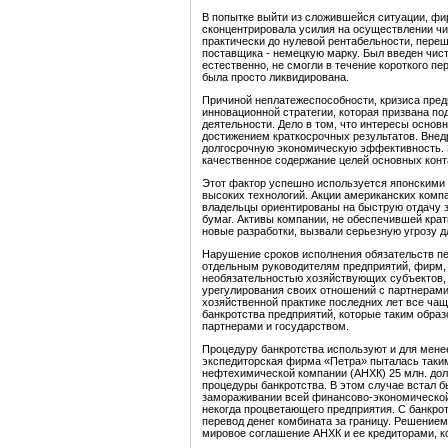
В попытке выйти из сложившейся ситуации, фи
сконцентрировала усилия на осуществлении чи
практически до нулевой рентабельности, пере
поставщика - немецкую марку. Был введен чис
естественно, не смогли в течение короткого п
была просто ликвидирована.
Причиной неплатежеспособности, кризиса предп
инновационной стратегии, которая призвана п
деятельности. Дело в том, что интересы основ
достижением краткосрочных результатов. Внед
долгосрочную экономическую эффективность. З
качественное содержание целей основных конта
Этот фактор успешно используется японскими 
высоких технологий. Акции американских комп
владельцы ориентированы на быструю отдачу з
бумаг. Активы компании, не обеспечившей кра
новые разработки, вызвали серьезную угрозу для
Нарушение сроков исполнения обязательств п
отдельным руководителям предприятий, фирм,
необязательностью хозяйствующих субъектов,
урегулирования своих отношений с партнерами,
хозяйственной практике последних лет все ча
банкротства предприятий, которые таким образ
партнерами и государством.
Процедуру банкротства используют и для менее
экспедиторская фирма «Петра» пыталась таким 
нефтехимической компании (АНХК) 25 млн. долл
процедуры банкротства. В этом случае встал б
замораживании всей финансово-экономической
некогда процветающего предприятия. С банкр
перевод денег комбината за границу. Решением
мировое соглашение АНХК и ее кредиторами, к