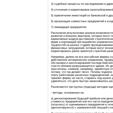
3) судебные процессы по наследованию и даре
4) уточнение и корректировка налогооблагаемо
5) привлечение инвестиций из банковской и дру
6) организация совместных предприятий и хол
7) ликвидация предприятия.
Располагая результатами анализа возможносте
развития и внешних факторов, которые могут 
вариативные модели достижения стратегически
фирм и корпораций при выработке управленче
трудностей на разных стадиях функционирован
финансовых затруднений, которые могут возник
корректировать ранее принятую стратегию разв
Например, далеко не все российские фирмы сум
действенное антикризисное управление, базиру
обстановки и прогнозирования последствий ме
спасти обломки разрушающегося здания. Их де
просчитаны: снижали, например, заработную п
потому, что так делают «все». Почему подняли 
плату работникам различных подразделений, н
«рвали» фирму на части, стараясь под шумок у
удивляться, что дело быстро заканчивалось 
Различаются три группы (подхода) методов оц
- методы, основанные на:
а) дисконтировании будущей прибыли или денеж
стоимость предприятия или его части определ
(получить) от оцениваемого предприятия в теч
(дисконтируются) к эквивалентной текущей сто