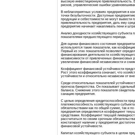
высокую инвестиционную привлекательность. В
рисков, управленческие ошибки уравновешиваю
В неблагоприятных условиях предприятия в ко
точки безубыточности. Доступные предприятию
продукции и себестоимости не могут вывести 
привлекательность предприятия, дать ему сред
предприятие начинает накапливать пени и штр
Анализ доходности хозяйствующего субъекта п
показателями предшествующего периода.
Для оценки финансового состояния предприяти
используются такие показатели, как коэффици
Первый из этих показателей позволяет опреде
финансирования деятельности хозяйствующего 
независимости от привлеченных финансовых р
увеличении финансовой независимости и сниж
Коэффициент финансовой устойчивости предст
Рост этого коэффициента означает, что хозяй
устойчивости и относительно независим от вн
Среди относительных показателей устойчивос
прогноза банкротства. Он показывает удельны
баланса. Снижение этого показателя свидетел
санацию предприятия.
С целью определения кредитоспособности пред
платежеспособность хозяйствующего субъекта 
обязательствами как по общей сумме, так и по
предприятия определяются коэффициент текущ
средствами. Коэффициент текущей ликвидност
рассчитаться по своим срочным обязательств
констатирует наличие у предприятия достаточн
финансовой устойчивости.
Капитал хозяйствующего субъекта в целом пре