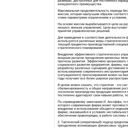
размерах, достаточных для постоянного наращ
конкурентного преимущества.
Максимальная продолжительность периода бес
миссии, которая наилучшим образом соответс
этими параметрами ограничениям и условиям, 
На основе миссии вырабатываются цели на раз
низшего звеньев управления). Цели выступают
принятия управленческих решений.
Для приведения в соответствие деятельности
используются различные меры стратегического
текущей предметно-производственной специали
стратегического планирования.
Внедрение эффективного стратегического упр
мощным рычагом преодоления кризисных явлен
прогнозы развития. Эффективно организовать 
социального развития предприятия, фирмы, ко
разработку различных сценариев достижения п
использованием современного инструментария 
(ситуационного) прогнозирования можно на ба
годы получают все более широкое распростран
В целом можно сказать, что стратегия - это с
сбалансированность и общее направление рост
технологии производства продукции меняются 
постепенно адаптируют свои навыки работы, п
По справедливому замечанию И. Ансоффа, «ст
которого современная фирма может противосто
внедрение и использование обходятся недешево
фирме, оказавшейся в условиях нестабильности
обеспечении правопорядка, в работе системы 
2. Тактический (оперативный) подход предпол
преодоление возникающих финансовых труднос