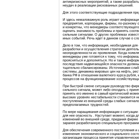
антикризисных мероприятий, а также разрабат
неудач в реализации рискованных решений.
Для этого соответствующие подразделения пр
И здесь немаловажную роль играет информаци
предприятия, корпорации, фирмы, по-разному
и конкретны, что менеджеры соответствующег
оценить значимость проблемы и принять соот
сильным сигналам. О других проблемах извест
иных событий. Речь идет в данном случае о сл
Дело в том, что информация, необходимая для
разработки и осуществления стратегии деятел
неопределенности их проявления. Когда появл
менеджеры уже готовятся к тому, что информа
проясняться и дополняться. Но и такую инфо
последствия надвигающейся опасности должны
тщательно сбалансированы. Источниками слаб
системы, динамика мировых цен на нефть, рес
банка РФ в отношении валютного курса рубля, 
процессов на функционирование хозяйствующи
При быстрой смене ситуации руководство фирм
сильного сигнала, может либо опоздать с прин
принять его именно в самый критический моме
высоких уровнях нестабильности становится 
поступлении из внешней среды слабых сигнало
предполагаемых трудностей.
По мере наращивания информации о ситуации 
для нее опасность . Наступает момент, когда
изменений во внешней среде, придания фирме 
заранее разработанную специальную программ
Для обеспечения современного поступления и
изменения экономического и социального сост
организации процесса принятия управленческ