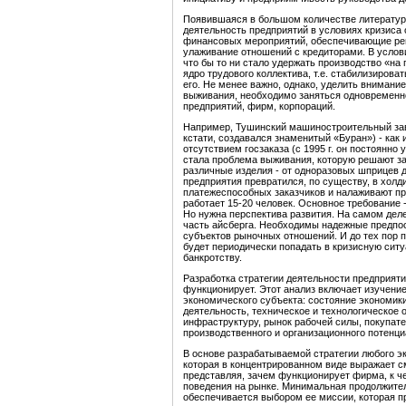
Появившаяся в большом количестве литература
деятельность предприятий в условиях кризиса
финансовых мероприятий, обеспечивающие ре
улаживание отношений с кредиторами. В услови
что бы то ни стало удержать производство «на
ядро трудового коллектива, т.е. стабилизирова
его. Не менее важно, однако, уделить внимани
выживания, необходимо заняться одновременно
предприятий, фирм, корпораций.
Например, Тушинский машиностроительный заво
кстати, создавался знаменитый «Буран») - как 
отсутствием госзаказа (с 1995 г. он постоянно
стала проблема выживания, которую решают з
различные изделия - от одноразовых шприцев до
предприятия превратился, по существу, в холд
платежеспособных заказчиков и налаживают пр
работает 15-20 человек. Основное требование 
Но нужна перспектива развития. На самом де
часть айсберга. Необходимы надежные предпо
субъектов рыночных отношений. И до тех пор п
будет периодически попадать в кризисную ситу
банкротству.
Разработка стратегии деятельности предприяти
функционирует. Этот анализ включает изучени
экономического субъекта: состояние экономик
деятельность, техническое и технологическое
инфраструктуру, рынок рабочей силы, покупате
производственного и организационного потенци
В основе разрабатываемой стратегии любого э
которая в концентрированном виде выражает 
представляя, зачем функционирует фирма, к ч
поведения на рынке. Минимальная продолжите
обеспечивается выбором ее миссии, которая п