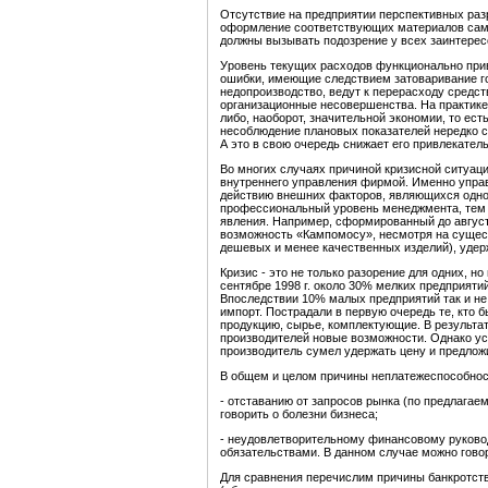
Отсутствие на предприятии перспективных раз
оформление соответствующих материалов сами
должны вызывать подозрение у всех заинтересо
Уровень текущих расходов функционально прив
ошибки, имеющие следствием затоваривание го
недопроизводство, ведут к перерасходу средств
организационные несовершенства. На практике
либо, наоборот, значительной экономии, то ес
несоблюдение плановых показателей нередко с
А это в свою очередь снижает его привлекател
Во многих случаях причиной кризисной ситуа
внутреннего управления фирмой. Именно упра
действию внешних факторов, являющихся одной
профессиональный уровень менеджмента, тем
явления. Например, сформированный до август
возможность «Кампомосу», несмотря на сущес
дешевых и менее качественных изделий), удер
Кризис - это не только разорение для одних, н
сентябре 1998 г. около 30% мелких предприят
Впоследствии 10% малых предприятий так и не 
импорт. Пострадали в первую очередь те, кто 
продукцию, сырье, комплектующие. В результа
производителей новые возможности. Однако у
производитель сумел удержать цену и предлож
В общем и целом причины неплатежеспособнос
- отставанию от запросов рынка (по предлагаем
говорить о болезни бизнеса;
- неудовлетворительному финансовому руковод
обязательствами. В данном случае можно гово
Для сравнения перечислим причины банкротств