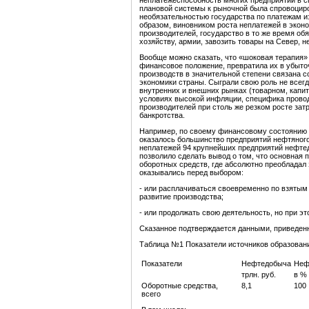
неплатежеспособность многих предприятий в с
плановой системы к рыночной была спровоциро
необязательностью государства по платежам из
образом, виновником роста неплатежей в экон
производителей, государство в то же время о
хозяйству, армии, завозить товары на Север, 
Вообще можно сказать, что «шоковая терапия»
финансовое положение, превратила их в убыто
производств в значительной степени связана
экономики страны. Сыграли свою роль не всегд
внутренних и внешних рынках (товарном, капит
условиях высокой инфляции, специфика прово
производителей при столь же резком росте зат
банкротства.
Например, по своему финансовому состоянию 
оказалось большинство предприятий нефтяного
неплатежей 94 крупнейших предприятий нефте
позволило сделать вывод о том, что основная
оборотных средств, где абсолютно преобладал 
оказывались перед выбором:
- или расплачиваться своевременно по взятым 
развитие производства;
- или продолжать свою деятельность, но при э
Сказанное подтверждается данными, приведен
Таблица №1 Показатели источников образования
Показатели
Нефтедобыча
Неф
трлн. руб.
в %
Оборотные средства,
8,1
100
всего