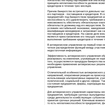
обязательства перед партнерами или она вскор
принципа неплатежеспособности должник может
кредитором в течение трех месяцев.
Причем банкротство встречается довольно част
его партнеров - поставщиков и кредиторов. В 
предприятий» под банкротством предприятия и
неспособность его удовлетворить требования кр
невозможность обеспечить обязательные плат
обязательств должника над его имуществом. Б
условиях нестабильной экономики, замедления
квалификации менеджеров и затрагивает как са
поставщиков и кредиторов. На самом деле вне
является приостановление его текущих платеж
выполнение требование кредиторов в течение т
В антикризисном управлении на первый план н
четкое распределение функций между участник
недостаточная информация.
Эффективность антикризисного управления об
реагировать на изменения, угрожающие ее нор
того, осуществляется процедура банкротства ил
необходимо применение антикризисных решений
управление.
Отличительной особенностью антикризисного уп
направлений, оперативная реакция на происхо
использование альтернативных вариантов, уч
политической, социальной и других сферах. Та
состояния предприятия, фирмы, корпорации вы
предприятия.
Для антикризисного управления характерны н
предприятия, требующие срочных вынужденных
среды деятельности хозяйствующих субъектов
принятия срочных решений. Ключевым моменто
то есть неплатежеспособности предприятия, ф