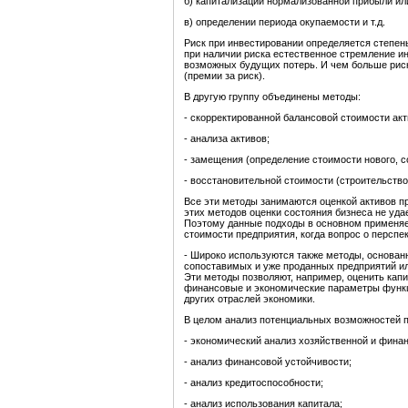
б) капитализации нормализованной прибыли или
в) определении периода окупаемости и т.д.
Риск при инвестировании определяется степен
при наличии риска естественное стремление и
возможных будущих потерь. И чем больше риск
(премии за риск).
В другую группу объединены методы:
- скорректированной балансовой стоимости акт
- анализа активов;
- замещения (определение стоимости нового, 
- восстановительной стоимости (строительство
Все эти методы занимаются оценкой активов п
этих методов оценки состояния бизнеса не уд
Поэтому данные подходы в основном применяе
стоимости предприятия, когда вопрос о перспе
- Широко используются также методы, основан
сопоставимых и уже проданных предприятий ил
Эти методы позволяют, например, оценить кап
финансовые и экономические параметры функ
других отраслей экономики.
В целом анализ потенциальных возможностей 
- экономический анализ хозяйственной и фина
- анализ финансовой устойчивости;
- анализ кредитоспособности;
- анализ использования капитала;