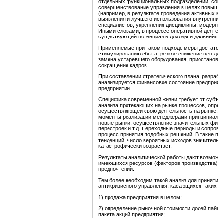
отдельных функциональных подразделений, сок
совершенствование управления в целях повыш
(например, в результате проведения активных
выявления и лучшего использования внутренн
специалистов, укрепления дисциплины, модерни
Иными словами, в процессе оперативной деяте
существующий потенциал в доходы и дальнейш
Применяемые при таком подходе меры достато
стимулированию сбыта, резкое снижение цен д
замена устаревшего оборудования, приостано
сокращение кадров.
При составлении стратегического плана, разра
анализируется финансовое состояние предприя
предприятии.
Специфика современной жизни требует от субъ
анализа протекающих на рынке процессов, оп
осуществляющей свою деятельность на рынке.
моменты реализации менеджерами принципиаль
новые рынки, осуществление значительных фи
перестроек и т.д. Переходные периоды и соп
процесс принятия подобных решений. В такие 
тенденций, число вероятных исходов значител
катастрофически возрастает.
Результаты аналитической работы дают возмо
имеющихся ресурсов (факторов производства) 
предпочтений.
Тем более необходим такой анализ для принят
антикризисного управления, касающихся таких 
1) продажа предприятия в целом;
2) определение рыночной стоимости долей па
пакета акций предприятия;