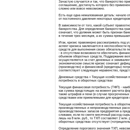
Зачастую случается и так, что банкротство пр
соглашению, достигнуть которого без применен
сложно или вовсе невозможно.
Есть еще одна немаловажная деталь: начало о
от постоянного давления некоторых кредиторо
В зависимости от того, какой субъект правоо
банкротства. Для определения банкротства гр
означает, что должник может быть признан ба
в течение трех месяцев, а их сумма превыша
Итак, кризис правомерно рассматривать под уг
аспект кризиса заключается в неспособности
средств для выполнения своих обязательств п
- в отсутствии возможности обеспечить фина
объемом оборотных средств, Поддержание вел
осуществляется за счет денежных и эквивален
экономическом смысле кризис означает дефиц
(производство) и финансовой (кредиторы) пот
соответствует следующее неравенство, предс
Денежные средства < Текущая хозяйственная п
потребность в оборотных средствах
Текущая финансовая потребность (ТФП) - наиб
как сумма предстоящих на момент расчета фор
также штрафов и пени (в случае просроченны
средствами или приемлемыми для кредиторов 
Текущая хозяйственная потребность в оборотн
производственных и непроизводственных расхо
производственных запасов предприятия а пред
словами, если по смете месячный расход сырья 
лишь на 8 млн. руб., то ТХП составляет 2 млн. 
оборотных средствах отсутствует («отрицатель
Определение порогового значения ТХП, невозм