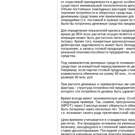
от отраслевой принадлежности и других особен
существует минимальный технологически допус
Объем постоянных (накладных) расходов также
значения потребности в оборотных средствах,
денежными средствами или приемлемыми для 
операциями (т.е. поставкой в нужные сроки по 
были бы потрачены денежные средства предпри
Для определения показателей кризиса предпри
время до 85% всех расчетов осуществляется н
операция может быть достаточно легко привед
потерь). Кроме того, конкретные краткосрочные
дебиторская задолженность может быть безнад
погашению, а запасы готовой продукции - мерт
реальной платежеспособности предприятия, ко
средства.
Под эквивалентом денежных средств понимает
средствах за конкретный период времени не д
Например, если партия готовой продукции стои
взаимозачета обменена на сумму 90 млн., то 
размере 90 млн. руб.
При расчете денежных и эквивалентных им сре
фактора - структура потребностей предприятия
которого эти потребности должны быть удовле
Время всегда имеет экономическую цену. Особ
следующем примере. Так, скажем, просроченн
(МРОТ) через 3 месяца может обернуться обва
быть погашены через несколько лет. Это обстоя
т.е. возникает своего рода «релятивистский эф
Цена времени учитывается в стандартных про
расчетах. Эти процедуры основаны на уменьше
величину, находящуюся в степенной зависимос
ставки дисконтирования. Последняя учитывает
является ключевым аспектом фактора времени.