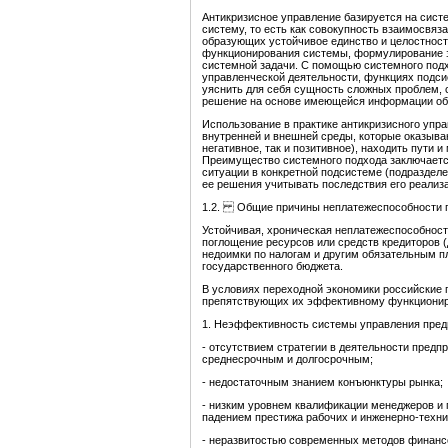
Антикризисное управление базируется на сист
систему, то есть как совокупность взаимосвя
образующих устойчивое единство и целостност
функционирования системы, формулирование з
системной задачи. С помощью системного под
управленческой деятельности, функциях подси
уяснить для себя сущность сложных проблем, 
решение на основе имеющейся информации об 
Использование в практике антикризисного упр
внутренней и внешней среды, которые оказыва
негативное, так и позитивное), находить пути 
Преимущество системного подхода заключается
ситуации в конкретной подсистеме (подраздел
ее решения учитывать последствия его реали
1.2. Общие причины неплатежеспособности п
Устойчивая, хроническая неплатежеспособность
поглощение ресурсов или средств кредиторов 
недоимки по налогам и другим обязательным п
государственного бюджета.
В условиях переходной экономики российские 
препятствующих их эффективному функционир
1. Неэффективность системы управления предп
- отсутствием стратегии в деятельности предп
среднесрочным и долгосрочным;
- недостаточным знанием конъюнктуры рынка;
- низким уровнем квалификации менеджеров и 
падением престижа рабочих и инженерно-техн
- неразвитостью современных методов финанс