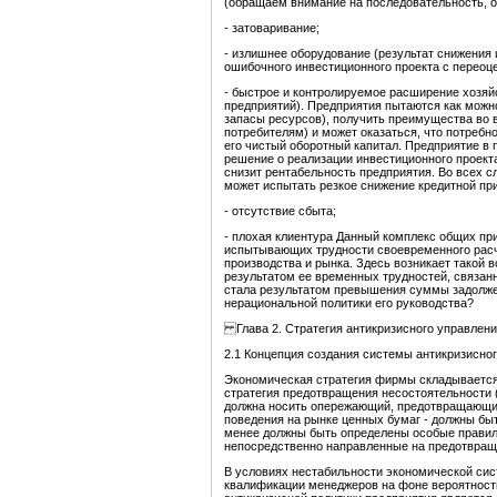
(обращаем внимание на последовательность, 
- затоваривание;
- излишнее оборудование (результат снижения
ошибочного инвестиционного проекта с переоце
- быстрое и контролируемое расширение хозяй
предприятий). Предприятия пытаются как можн
запасы ресурсов), получить преимущества во 
потребителям) и может оказаться, что потребн
его чистый оборотный капитал. Предприятие в
решение о реализации инвестиционного проект
снизит рентабельность предприятия. Во всех с
может испытать резкое снижение кредитной пр
- отсутствие сбыта;
- плохая клиентура Данный комплекс общих пр
испытывающих трудности своевременного расч
производства и рынка. Здесь возникает такой 
результатом ее временных трудностей, связанн
стала результатом превышения суммы задолжен
нерациональной политики его руководства?
Глава 2. Стратегия антикризисного управлен
2.1 Концепция создания системы антикризисно
Экономическая стратегия фирмы складывается
стратегия предотвращения несостоятельности (
должна носить опережающий, предотвращающий 
поведения на рынке ценных бумаг - должны бы
менее должны быть определены особые правил
непосредственно направленные на предотвращ
В условиях нестабильности экономической сис
квалификации менеджеров на фоне вероятност