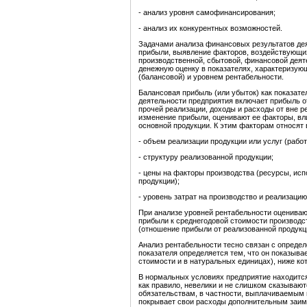
- анализ уровня самофинансирования;
- анализ их конкурентных возможностей.
Задачами анализа финансовых результатов дея
прибыли, выявление факторов, воздействующих
производственной, сбытовой, финансовой дея
денежную оценку в показателях, характеризую
(балансовой) и уровнем рентабельности.
Балансовая прибыль (или убыток) как показате
деятельности предприятия включает прибыль от
прочей реализации, доходы и расходы от вне 
изменение прибыли, оценивают ее факторы, в
основной продукции. К этим факторам относят 
- объем реализации продукции или услуг (работ
- структуру реализованной продукции;
- цены на факторы производства (ресурсы, и
продукции);
- уровень затрат на производство и реализацию
При анализе уровней рентабельности оценива
прибыли к среднегодовой стоимости производс
(отношение прибыли от реализованной продукц
Анализ рентабельности тесно связан с опреде
показателя определяется тем, что он показыва
стоимости и в натуральных единицах), ниже ко
В нормальных условиях предприятие находится
как правило, невелики и не слишком сказываю
обязательствам, в частности, выплачиваемым и
покрывает свои расходы дополнительным заим