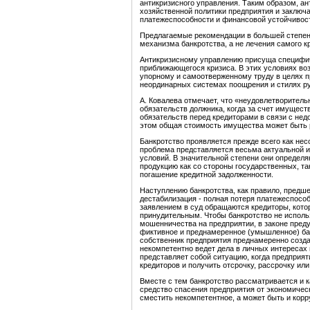
антикризисного управления. Таким образом, а
хозяйственной политики предприятия и заключ
платежеспособности и финансовой устойчивост
Предлагаемые рекомендации в большей степен
механизма банкротства, а не лечения самого к
Антикризисному управлению присуща специфич
приближающегося кризиса. В этих условиях во
упорному и самоотверженному труду в целях п
неординарных системах поощрения и стилях ру
А. Ковалева отмечает, что «неудовлетворитель
обязательств должника, когда за счет имущес
обязательств перед кредиторами в связи с не
этом общая стоимость имущества может быть 
Банкротство проявляется прежде всего как нес
проблема представляется весьма актуальной и
условий. В значительной степени они определ
продукцию как со стороны государственных, т
погашение кредитной задолженности.
Наступлению банкротства, как правило, предше
дестабилизация - полная потеря платежеспособ
заявлением в суд обращаются кредиторы, кото
принудительным. Чтобы банкротство не исполь
мошенничества на предприятии, в законе преду
фиктивное и преднамеренное (умышленное) бан
собственник предприятия преднамеренно созда
некомпетентно ведет дела в личных интересах 
представляет собой ситуацию, когда предприят
кредиторов и получить отсрочку, рассрочку или 
Вместе с тем банкротство рассматривается и к
средство спасения предприятия от экономическ
сместить некомпетентное, а может быть и кор