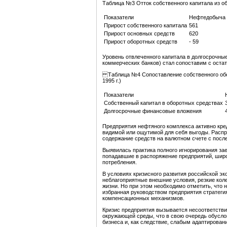
Таблица №3 Отток собственного капитала из обо
Показатели
Нефтедобыча
Прирост собственного капитала
561
Прирост основных средств
620
Прирост оборотных средств
- 59
Уровень отвлеченного капитала в долгосрочны
коммерческих банков) стал сопоставим с остат
Таблица №4 Сопоставление собственного обор
1995 г.)
Показатели
Собственный капитал в оборотных средствах
Долгосрочные финансовые вложения
Предприятия нефтяного комплекса активно кре
видимой или ощутимой для себя выгоды. Расп
содержание средств на валютном счете с пос
Выявилась практика полного игнорирования зае
попадавшие в распоряжение предприятий, широ
потребления.
В условиях кризисного развития российской э
неблагоприятные внешние условия, резкие кол
жизни. Но при этом необходимо отметить, что 
избранная руководством предприятия стратеги
компенсационных механизмов.
Кризис предприятия вызывается несоответств
окружающей среды, что в свою очередь обусло
бизнеса и, как следствие, слабым адаптирован