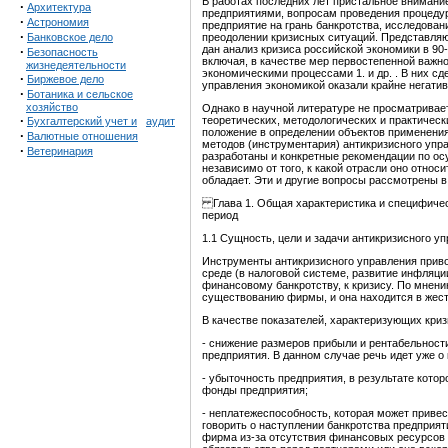
В работах последних лет пристальное внимани
·
Архитектура
предприятиями, вопросам проведения процедур
·
Астрономия
предприятие на грань банкротства, исследован
·
Банковское дело
преодолении кризисных ситуаций. Представляю
дан анализ кризиса российской экономики в 90-
·
Безопасность
включая, в качестве мер первостепенной важ
жизнедеятельности
экономическими процессами 1. и др. . В них с
·
Биржевое дело
управления экономикой оказали крайне негати
·
Ботаника и сельское
хозяйство
Однако в научной литературе не просматривае
·
теоретических, методологических и практичес
Бухгалтерский учет и
аудит
положение в определении объектов применения
·
Валютные отношения
методов (инструментария) антикризисного упра
·
Ветеринария
разработаны и конкретные рекомендации по ос
независимо от того, к какой отрасли оно отно
обладает. Эти и другие вопросы рассмотрены в
Глава 1. Общая характеристика и специфичес
период
1.1 Сущность, цели и задачи антикризисного у
Инструменты антикризисного управления приво
среде (в налоговой системе, развитие инфляци
финансовому банкротству, к кризису. По мнен
существованию фирмы, и она находится в жестк
В качестве показателей, характеризующих криз
- снижение размеров прибыли и рентабельност
предприятия. В данном случае речь идет уже о
- убыточность предприятия, в результате кот
фонды предприятия;
- неплатежеспособность, которая может привес
говорить о наступлении банкротства предприяти
фирма из-за отсутствия финансовых ресурсов