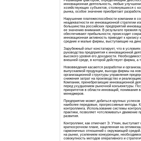
Решающим фактором, определяющим дееспособ
инновационная деятельность, любые улучшения
хозяйствующих субъектов, столкнувшихся с ко
рынка, особое значение приобретает разработ
Нарушение платежеспособности компании в со
неадекватности ее инновационной стратегии и
большинства российских предприятий инноваци
ее значению внимания. В результате прежняя п
обеспечивают прибыльности, происходит сокра
инновационная активность приводит к кризису 
средние и малые фирмы, выступающие на дин
Зарубежный опыт констатирует, что в условия
руководства предприятия к инновационной де
высокого уровня его доходности. Необходимос
внешней среде, в которой действует фирма, а 
Нововведения касаются разработки и организа
выпускаемой продукции, выхода фирмы на нов
организационной структуры управления предпр
снижения затрат на производство и реализацию
Компании, пренебрегающие инновационной дея
перед ухудшением рыночной конъюнктуры. По
приоритетов в области инноваций, понимания 
менеджеров.
Предприятие может добиться крупных успехов и
наиболее передовые, прогрессивные методы. К 
контроллинга. Использование системы контролл
практики, позволяет «отслеживать» движение п
развития.
Контроллинг, как отмечает Э. Уткин, выступае
краткосрочном плане, нацеленная на оптимиза
гармоничных отношений с окружающей средой.
на рынке, усилением конкуренции, необходимо
совокупность методов оперативного и стратеги