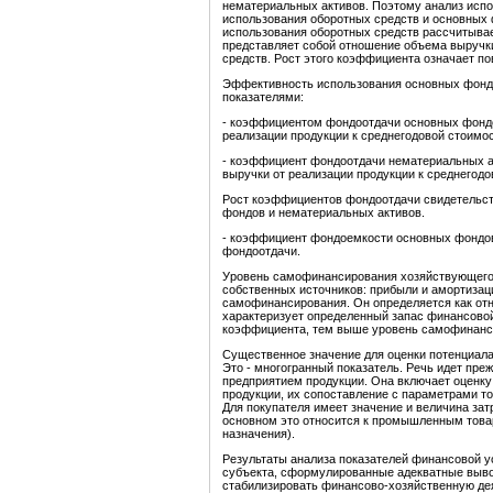
нематериальных активов. Поэтому анализ исп
использования оборотных средств и основных 
использования оборотных средств рассчитыва
представляет собой отношение объема выручки
средств. Рост этого коэффициента означает п
Эффективность использования основных фонд
показателями:
- коэффициентом фондоотдачи основных фондо
реализации продукции к среднегодовой стоимо
- коэффициент фондоотдачи нематериальных а
выручки от реализации продукции к среднегод
Рост коэффициентов фондоотдачи свидетельс
фондов и нематериальных активов.
- коэффициент фондоемкости основных фондов
фондоотдачи.
Уровень самофинансирования хозяйствующего с
собственных источников: прибыли и амортиза
самофинансирования. Он определяется как от
характеризует определенный запас финансовой
коэффициента, тем выше уровень самофинанс
Существенное значение для оценки потенциала
Это - многогранный показатель. Речь идет пре
предприятием продукции. Она включает оценку
продукции, их сопоставление с параметрами то
Для покупателя имеет значение и величина зат
основном это относится к промышленным товар
назначения).
Результаты анализа показателей финансовой 
субъекта, сформулированные адекватные вывод
стабилизировать финансово-хозяйственную де