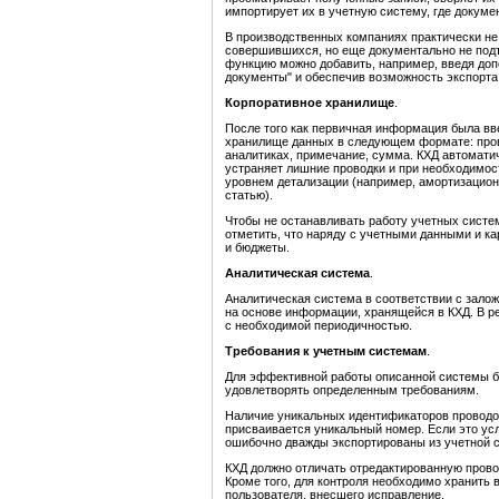
импортирует их в учетную систему, где докум
В производственных компаниях практически не 
совершившихся, но еще документально не под
функцию можно добавить, например, введя до
документы" и обеспечив возможность экспорта 
Корпоративное хранилище
.
После того как первичная информация была вв
хранилище данных в следующем формате: провод
аналитиках, примечание, сумма. КХД автомати
устраняет лишние проводки и при необходимос
уровнем детализации (например, амортизацион
статью).
Чтобы не останавливать работу учетных систе
отметить, что наряду с учетными данными и к
и бюджеты.
Аналитическая система
.
Аналитическая система в соответствии с зало
на основе информации, хранящейся в КХД. В р
с необходимой периодичностью.
Требования к учетным системам
.
Для эффективной работы описанной системы б
удовлетворять определенным требованиям.
Наличие уникальных идентификаторов проводок
присваивается уникальный номер. Если это ус
ошибочно дважды экспортированы из учетной 
КХД должно отличать отредактированную провод
Кроме того, для контроля необходимо хранить 
пользователя, внесшего исправление.