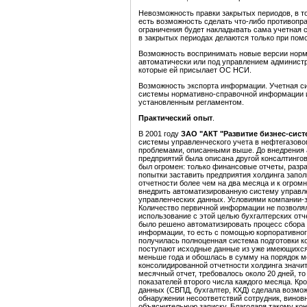
Невозможность правки закрытых периодов, в то
есть возможность сделать что-либо противопра
ограничения будет накладывать сама учетная 
в закрытых периодах делаются только при по
Возможность воспринимать новые версии нор
автоматически или под управлением админист
которые ей присылает ОС НСИ.
Возможность экспорта информации. Учетная с
системы нормативно-справочной информации и
установленным регламентом.
Практический опыт
.
В 2001 году
ЗАО "АКТ "Развитие бизнес-сист
системы управленческого учета в нефтегазовом
проблемами, описанными выше. До внедрения 
предприятий была описана другой консалтинго
был огромен: только финансовые отчеты, разра
попытки заставить предприятия холдинга зап
отчетности более чем на два месяца и к огром
внедрить автоматизированную систему управле
управленческих данных. Условиями компании-з
Количество первичной информации не позволял
использование с этой целью бухгалтерских от
было решено автоматизировать процесс сбора 
информации, то есть с помощью корпоративног
получилась полноценная система подготовки к
поступают исходные данные из уже имеющихся 
меньше года и обошлась в сумму на порядок м
консолидированной отчетности холдинга значит
месячный отчет, требовалось около 20 дней, т
показателей второго числа каждого месяца. Кр
данных (СВПД, бухгалтер, КХД) сделала возмо
обнаружении несоответствий сотрудник, винов
объяснительную записку. Благодаря такому ко