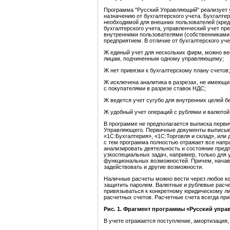
Программа "Русский Управляющий" реализует у
назначению от бухгалтерского учета. Бухгалт
необходимой для внешних пользователей (креди
бухгалтерского учета, управленческий учет п
внутренними пользователями (собственниками,
предприятием. В отличие от бухгалтерского у
Ж единый учет для нескольких фирм, можно в
лицам, подчиненным одному управляющему;
Ж нет привязки к бухгалтерскому плану счетов;
Ж исключена аналитика в разрезах, не имеющи
с покупателями в разрезе ставок НДС;
Ж ведется учет сугубо для внутренних целей б
Ж удобный учет операций с рублями и валютой
В программе не предполагается выписка первич
Управляющего. Первичные документы выписыв
«1С:Бухгалтерия», «1С:Торговля и склад», или 
с тем программа полностью отражает все напр
анализировать деятельность и состояние пред
узкоспециальных задач, например, только для у
функциональных возможностей. Причем, начав 
задействовать и другие возможности.
Наличные расчеты можно вести через любое ко
защитить паролем. Валютные и рублевые расче
привязываться к конкретному юридическому ли
расчетных счетов. Расчетные счета всегда пр
Рис. 1. Фрагмент программы «Русский упра
В учете отражается поступление, амортизация,