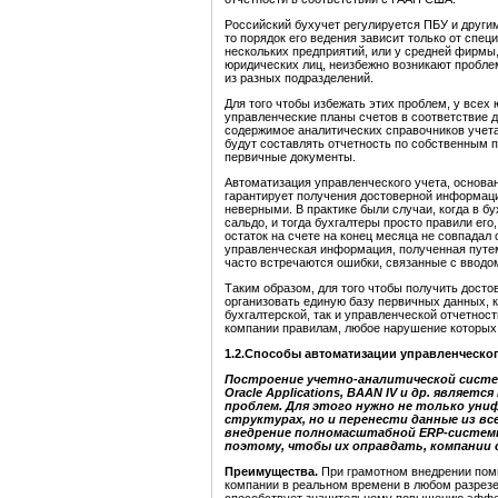
Российский бухучет регулируется ПБУ и други
то порядок его ведения зависит только от спе
нескольких предприятий, или у средней фирмы,
юридических лиц, неизбежно возникают пробле
из разных подразделений.
Для того чтобы избежать этих проблем, у всех
управленческие планы счетов в соответствие д
содержимое аналитических справочников учет
будут составлять отчетность по собственным 
первичные документы.
Автоматизация управленческого учета, основа
гарантирует получения достоверной информации
неверными. В практике были случаи, когда в б
сальдо, и тогда бухгалтеры просто правили его
остаток на счете на конец месяца не совпадал
управленческая информация, полученная путем
часто встречаются ошибки, связанные с вводо
Таким образом, для того чтобы получить дост
организовать единую базу первичных данных, к
бухгалтерской, так и управленческой отчетно
компании правилам, любое нарушение которых 
1.2.Способы автоматизации управленческого
Построение учетно-аналитической систе
Oracle Applications, BAAN IV и др. являе
проблем. Для этого нужно не только уни
структурах, но и перенести данные из вс
внедрение полномасштабной ERP-системы
поэтому, чтобы их оправдать, компании
Преимущества.
При грамотном внедрении пом
компании в реальном времени в любом разрезе