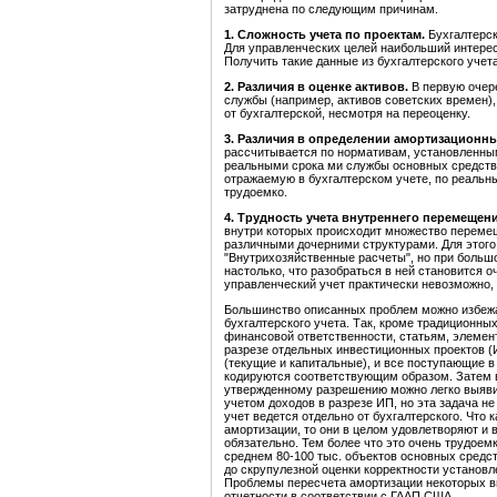
затруднена по следующим причинам.
1. Сложность учета по проектам.
Бухгалтерск
Для управленческих целей наибольший интерес 
Получить такие данные из бухгалтерского учет
2. Различия в оценке активов.
В первую очере
службы (например, активов советских времен)
от бухгалтерской, несмотря на переоценку.
3. Различия в определении амортизационны
рассчитывается по нормативам, установленным
реальными срока ми службы основных средств 
отражаемую в бухгалтерском учете, по реальн
трудоемко.
4. Трудность учета внутреннего перемещени
внутри которых происходит множество перемещ
различными дочерними структурами. Для этого 
"Внутрихозяйственные расчеты", но при большо
настолько, что разобраться в ней становится о
управленческий учет практически невозможно, 
Большинство описанных проблем можно избежа
бухгалтерского учета. Так, кроме традиционных
финансовой ответственности, статьям, элемен
разрезе отдельных инвестиционных проектов (
(текущие и капитальные), и все поступающие 
кодируются соответствующим образом. Затем 
утвержденному разрешению можно легко выявит
учетом доходов в разрезе ИП, но эта задача н
учет ведется отдельно от бухгалтерского. Что
амортизации, то они в целом удовлетворяют и
обязательно. Тем более что это очень трудое
среднем 80-100 тыс. объектов основных средств
до скрупулезной оценки корректности установл
Проблемы пересчета амортизации некоторых в
отчетности в соответствии с ГААП США.