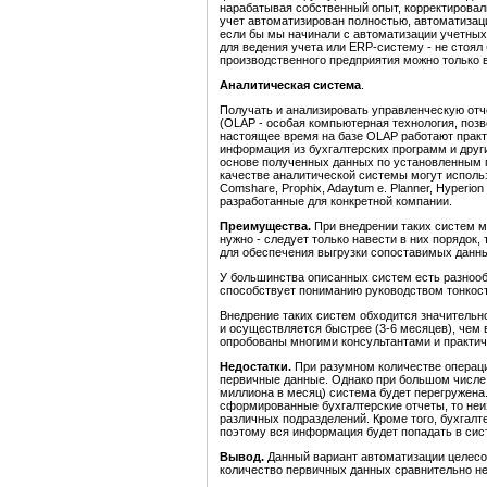
нарабатывая собственный опыт, корректировал
учет автоматизирован полностью, автоматизаци
если бы мы начинали с автоматизации учетных 
для ведения учета или ERP-систему - не стоял
производственного предприятия можно только 
Аналитическая система
.
Получать и анализировать управленческую от
(OLAP - особая компьютерная технология, поз
настоящее время на базе OLAP работают практ
информация из бухгалтерских программ и друг
основе полученных данных по установленным 
качестве аналитической системы могут использ
Comshare, Prophix, Adaytum e. Planner, Hyperion 
разработанные для конкретной компании.
Преимущества.
При внедрении таких систем 
нужно - следует только навести в них порядок,
для обеспечения выгрузки сопоставимых данн
У большинства описанных систем есть разнооб
способствует пониманию руководством тонкос
Внедрение таких систем обходится значительн
и осуществляется быстрее (3-6 месяцев), чем 
опробованы многими консультантами и практич
Недостатки.
При разумном количестве операц
первичные данные. Однако при большом числе 
миллиона в месяц) система будет перегружена.
сформированные бухгалтерские отчеты, то неи
различных подразделений. Кроме того, бухгал
поэтому вся информация будет попадать в си
Вывод.
Данный вариант автоматизации целесоо
количество первичных данных сравнительно не