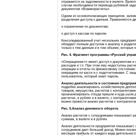
отражаются на задолженности в валюте. Валютн
случае необходимости перевода рублевой задо
документом «Взаиморасчеты».
Одним из основополагающих принципов, залож
разделения доступа к данным. Применяются дв
o ограничение по документам;
o доступ к кассам по паролю.
Консолидированный учет нескольких предприя
обладает полным доступом к анализу и редакт
только к тем данным и в том объеме, которые
Рис. 4. Фрагмент программы «Русский упр
«Операционист» имеет доступ к документам и 
расходов и т.п. При этом ему недоступны расч
операции и отчеты по финансовому состоянию и
операциям по кассе и с подотчетниками. С за
пользователь, который знает пароль.
Анализ деятельности и состояния предприя
подробно анализировать хозяйственную деятел
товаров, имущества, расчетов с контрагентами
проанализировать откуда пришли и куда ушли 
расчетах, в рублях и в валюте, с контрагентам
можно провести анализ расчетов с контрагентам
Рис. 5.Анализ денежного оборота
Анализ расчетов с сотрудниками показывает ра
суммам, в валюте и в рублях.
Анализ деятельности предприятия показывает, к
сотрудников дает больший доход. Можно посмот
месяцам прибыль от каждого вида деятельност