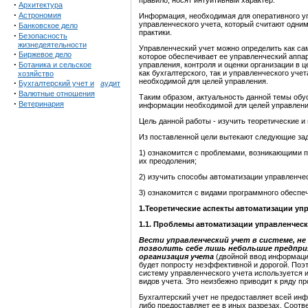
правило, носят интуитивный характер.
·
Архитектура
·
Астрономия
Информация, необходимая для оперативного у
·
управленческого учета, который считают одни
Банковское дело
практики.
·
Безопасность
жизнедеятельности
Управленческий учет можно определить как са
·
Биржевое дело
которое обеспечивает ее управленческий аппа
·
Ботаника и сельское
управления, контроля и оценки организации в 
как бухгалтерского, так и управленческого уч
хозяйство
необходимой для целей управления.
·
Бухгалтерский учет и
аудит
·
Валютные отношения
Таким образом, актуальность данной темы обу
·
Ветеринария
информации необходимой для целей управлени
Цель данной работы - изучить теоретические и
Из поставленной цели вытекают следующие за
1) ознакомится с проблемами, возникающими п
их преодоления;
2) изучить способы автоматизации управленчес
3) ознакомится с видами программного обеспе
1.Теоретические аспекты автоматизации уп
1.
1.
Проблемы автоматизации управленческо
Вести управленческий учет в системе, не
позволить себе лишь небольшие предприя
организация учета
(двойной ввод информации
будет попросту неэффективной и дорогой. Поэт
систему управленческого учета используется и
видов учета. Это неизбежно приводит к ряду п
Бухгалтерский учет не предоставляет всей ин
либо предоставляет ее в иных разрезах. Соотв