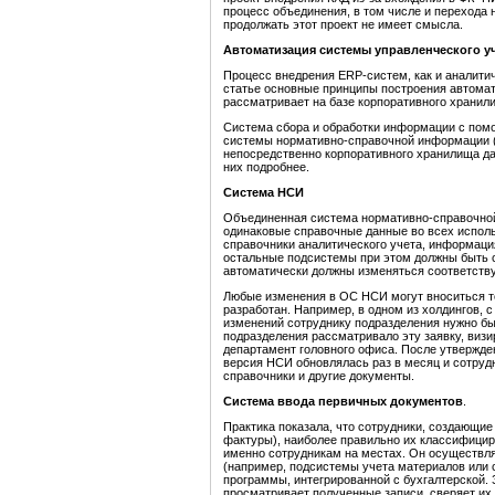
процесс объединения, в том числе и перехода 
продолжать этот проект не имеет смысла.
Автоматизация системы управленческого уч
Процесс внедрения ERP-систем, как и аналитич
статье основные принципы построения автомат
рассматривает на базе корпоративного хранил
Система сбора и обработки информации с пом
системы нормативно-справочной информации 
непосредственно корпоративного хранилища да
них подробнее.
Система НСИ
Объединенная система нормативно-справочной
одинаковые справочные данные во всех испол
справочники аналитического учета, информация
остальные подсистемы при этом должны быть 
автоматически должны изменяться соответств
Любые изменения в ОС НСИ могут вноситься то
разработан. Например, в одном из холдингов, 
изменений сотруднику подразделения нужно бы
подразделения рассматривало эту заявку, виз
департамент головного офиса. После утвержде
версия НСИ обновлялась раз в месяц и сотруд
справочники и другие документы.
Система ввода первичных документов
.
Практика показала, что сотрудники, создающие
фактуры), наиболее правильно их классифицир
именно сотрудникам на местах. Он осуществ
(например, подсистемы учета материалов или 
программы, интегрированной с бухгалтерской.
просматривает полученные записи, сверяет их