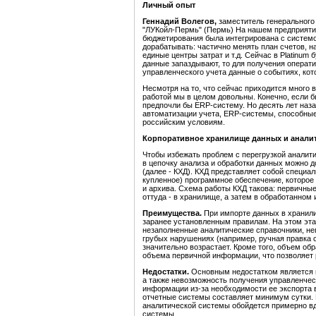
Личный опыт
Геннадий Волегов,
заместитель генерального
"ЛУКойл-Пермь" (Пермь) На нашем предприятии 
бюджетирования была интегрирована с системой
дорабатывать: частично менять план счетов, н
единые центры затрат и т.д. Сейчас в Platinum
данные запаздывают, то для получения операт
управленческого учета данные о событиях, ко
Несмотря на то, что сейчас приходится много
работой мы в целом довольны. Конечно, если б
предпочли бы ERP-систему. Но десять лет наз
автоматизации учета, ERP-системы, способные
российским условиям.
Корпоративное хранилище данных и аналит
Чтобы избежать проблем с перегрузкой аналит
в цепочку анализа и обработки данных можно 
(далее - КХД). КХД представляет собой специа
купленное) программное обеспечение, которо
и архива. Схема работы КХД такова: первичны
оттуда - в хранилище, а затем в обработанном
Преимущества.
При импорте данных в хранил
заранее установленным правилам. На этом эта
незаполненные аналитические справочники, неп
грубых нарушениях (например, ручная правка 
значительно возрастает. Кроме того, объем о
объема первичной информации, что позволяет 
Недостатки.
Основным недостатком является 
а также невозможность получения управленчес
информации из-за необходимости ее экспорта в
отчетные системы составляет минимум сутки. 
аналитической системы обойдется примерно вд
системы.