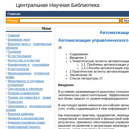
Центральная Научная Библиотека
Главная
Поиск:
Меню
Автоматизаци
·
Главная
·
Биржевое дело
Автоматизация управленческого
·
Военное дело и
гражданская
оборона
28
·
Геодезия
Содержание:
·
Естествознание
Введение 2
·
Искусство и культура
1.Теоретические аспекты автоматизаци
·
Краеведение и
этнография
1.1. Проблемы автоматизации у
1.2.Способы автоматизации упр
·
Культурология
2.Практические аспекты автоматизации
·
Международное
публичное
Заключение 26
право
Список литературы 27
·
Менеджмент и трудовые
отношения
Введение
·
Оккультизм и уфология
В условиях развивающихся рыночных отношени
·
Религия и мифология
экономически самостоятельным. Эффективное 
·
Теория государства и
права
все более зависит от уровня информационного
·
Транспорт
В настоящее время немногие российские орган
·
Экономика и
экономическая
учет, чтобы содержащаяся в нем информация б
теория
·
Военная кафедра
Как показывает практика, предприятия, имеющ
·
Авиация и космонавтика
оперативной экономической и финансовой инф
·
результаты, принимать обоснованные управле
Административное право
решения по развитию и организации производс
·
Арбитражный процесс