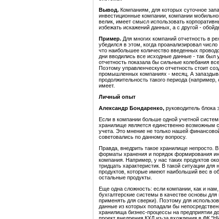
Вывод.
Компаниям, для которых суточное запа
инвестиционные компании, компании мобильной
велик, имеет смысл использовать корпоративны
избежать искажений данных, а с другой - обой
Пример.
Для многих компаний отчетность в ре
убедился в этом, когда проанализировал число
что наибольшее количество введенных проводок
дни вводились все исходные данные - так был 
отчетность показала бы сильные колебания вс
Поэтому управленческую отчетность стоит созд
промышленных компаниях - месяц. А запаздыва
продолжительность такого периода (например, 
имеет.
Личный опыт
Александр Бондаренко,
руководитель блока 
Если в компании больше одной учетной систем
хранилище является единственно возможным с
учета. Это мнение не только нашей финансовой
советовались по данному вопросу.
Правда, внедрить такое хранилище непросто. 
форматы хранения и порядок формирования ин
компания. Например, у нас таких продуктов ок
тридцать характеристик. В такой ситуации для
продуктов, которые имеют наибольший вес в об
остальные продукты.
Еще одна сложность: если компании, как и нам
бухгалтерские системы в качестве основы для
применять для сверки). Поэтому для использо
данные из которых попадали бы непосредственн
хранилища бизнес-процессы на предприятии д
проект внедрения КХД из-за вхождения в ФК "