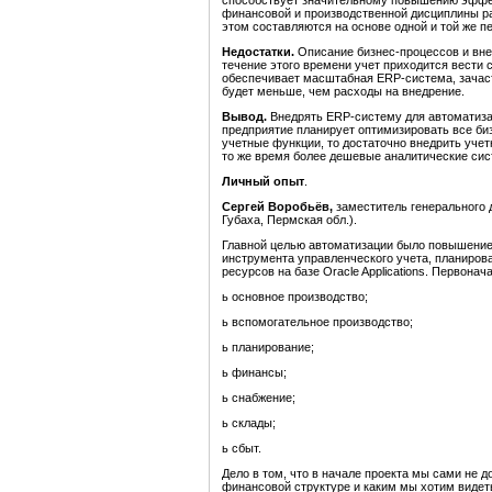
способствует значительному повышению эффект
финансовой и производственной дисциплины ра
этом составляются на основе одной и той же 
Недостатки.
Описание бизнес-процессов и вне
течение этого времени учет приходится вести 
обеспечивает масштабная ERP-система, зачас
будет меньше, чем расходы на внедрение.
Вывод.
Внедрять ERP-систему для автоматизац
предприятие планирует оптимизировать все биз
учетные функции, то достаточно внедрить учет
то же время более дешевые аналитические сис
Личный опыт
.
Сергей Воробьёв,
заместитель генерального 
Губаха, Пермская обл.).
Главной целью автоматизации было повышение
инструмента управленческого учета, планиров
ресурсов на базе Oracle Applications. Первон
ь основное производство;
ь вспомогательное производство;
ь планирование;
ь финансы;
ь снабжение;
ь склады;
ь сбыт.
Дело в том, что в начале проекта мы сами не д
финансовой структуре и каким мы хотим видеть