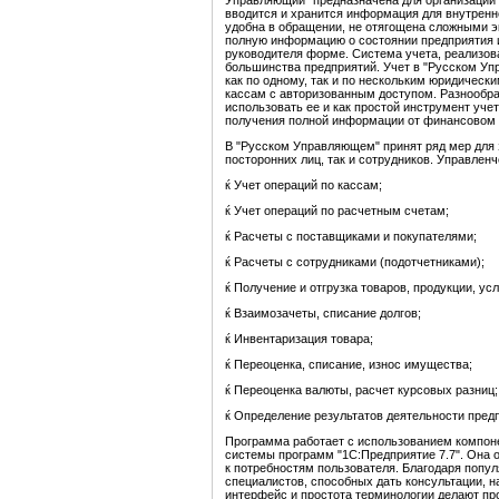
Управляющий" предназначена для организации 
вводится и хранится информация для внутренн
удобна в обращении, не отягощена сложными э
полную информацию о состоянии предприятия и
руководителя форме. Система учета, реализов
большинства предприятий. Учет в "Русском Уп
как по одному, так и по нескольким юридическ
кассам с авторизованным доступом. Разнообр
использовать ее и как простой инструмент учет
получения полной информации от финансовом 
В "Русском Управляющем" принят ряд мер для 
посторонних лиц, так и сотрудников. Управленч
ќ Учет операций по кассам;
ќ Учет операций по расчетным счетам;
ќ Расчеты с поставщиками и покупателями;
ќ Расчеты с сотрудниками (подотчетниками);
ќ Получение и отгрузка товаров, продукции, усл
ќ Взаимозачеты, списание долгов;
ќ Инвентаризация товара;
ќ Переоценка, списание, износ имущества;
ќ Переоценка валюты, расчет курсовых разниц;
ќ Определение результатов деятельности пред
Программа работает с использованием компоне
системы программ "1С:Предприятие 7.7". Она о
к потребностям пользователя. Благодаря попул
специалистов, способных дать консультации, 
интерфейс и простота терминологии делают пр