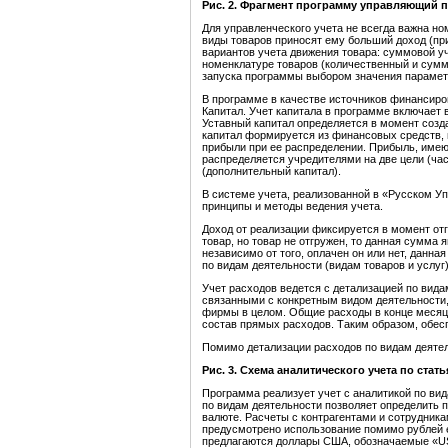
Рис. 2. Фрагмент программу управляющий п
Для управленческого учета не всегда важна но
виды товаров приносят ему больший доход (пр
вариантов учета движения товара: суммовой уч
номенклатуре товаров (количественный и сумм
запуска программы выбором значения параметр
В программе в качестве источников финансиро
Капитал. Учет капитала в программе включает в
Уставный капитал определяется в момент соз
капитал формируется из финансовых средств, 
прибыли при ее распределении. Прибыль, имею
распределяется учредителями на две цели (час
(дополнительный капитал).
В системе учета, реализованной в «Русском 
принципы и методы ведения учета.
Доход от реализации фиксируется в момент отг
товар, но товар не отгружен, то данная сумма 
независимо от того, оплачен он или нет, данна
по видам деятельности (видам товаров и услуг)
Учет расходов ведется с детализацией по вида
связанными с конкретным видом деятельности
фирмы в целом. Общие расходы в конце месяц
состав прямых расходов. Таким образом, обес
Помимо детализации расходов по видам деятел
Рис. 3. Схема аналитического учета по стат
Программа реализует учет с аналитикой по вид
по видам деятельности позволяет определить п
валюте. Расчеты с контрагентами и сотрудникам
предусмотрено использование помимо рублей 
предлагаются доллары США, обозначаемые «USD