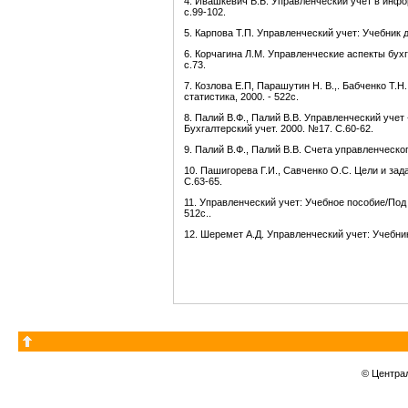
4. Ивашкевич В.Б. Управленческий учет в инфор
с.99-102.
5. Карпова Т.П. Управленческий учет: Учебник д
6. Корчагина Л.М. Управленческие аспекты бухга
с.73.
7. Козлова Е.П, Парашутин Н. В.,. Бабченко Т.Н.
статистика, 2000. - 522с.
8. Палий В.Ф., Палий В.В. Управленческий учет
Бухгалтерский учет. 2000. №17. С.60-62.
9. Палий В.Ф., Палий В.В. Счета управленческог
10. Пашигорева Г.И., Савченко О.С. Цели и зад
С.63-65.
11. Управленческий учет: Учебное пособие/Под р
512с..
12. Шеремет А.Д. Управленческий учет: Учебник.
© Центра