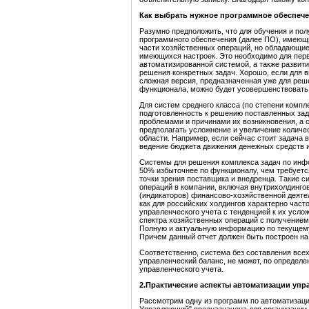
Как выбрать нужное программ
ное обеспеч
Разумно предположить, что для обучения и по
программного обеспечения (далее ПО), имеющи
части хозяйственных операций, но обладающие
имеющихся настроек. Это необходимо для перв
автоматизированной системой, а также развит
решения конкретных задач. Хорошо, если для 
сложная версия, предназначенная уже для реш
функционала, можно будет усовершенствовать с
Для систем среднего класса (по степени комп
подготовленность к решению поставленных зада
проблемами и причинами их возникновения, а
предполагать усложнение и увеличение количе
области. Например, если сейчас стоит задача 
ведение бюджета движения денежных средств 
Системы для решения комплекса задач по инфо
50% избыточнее по функционалу, чем требуется
точки зрения поставщика и внедренца. Такие 
операций в компании, включая внутрихолдинго
(индикаторов) финансово-хозяйственной деятел
как для российских холдингов характерно част
управленческого учета с тенденцией к их усло
спектра хозяйственных операций с получение
Полную и актуальную информацию по текущему
Причем данный отчет должен быть построен н
Соответственно, система без составления все
управленческий баланс, не может, по определ
управленческого учета.
2.
Практические аспекты автоматизации упр
Рассмотрим одну из программ по автоматизаци