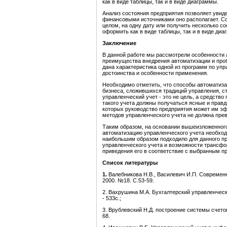
как в виде таблицы, так и в виде диаграммы.
Анализ состояния предприятия позволяет увиде
финансовыми источниками оно располагает. Со
целом, на одну дату или получить несколько с
оформить как в виде таблицы, так и в виде диа
Заключение
В данной работе мы рассмотрели особенности 
преимущества внедрения автоматизации и проб
дана характеристика одной из программ по уп
достоинства и особенности применения.
Необходимо отметить, что способы автоматиза
бизнеса, сложившихся традиций управления, ст
управленческий учет - это не цель, а средств
такого учета должны получаться ясные и прав
которых руководство предприятия может им эф
методов управленческого учета не должна пре
Таким образом, на основании вышеизложенног
автоматизацию управленческого учета необхо
наибольшим образом подходило для данного пр
управленческого учета и возможности трансфо
приведения его в соответствие с выбранным 
Список литературы
1.
Валебникова Н.В., Василевич И.П. Современн
2000. №18. С.53-59.
2. Вахрушина М.А. Бухгалтерский управленческ
- 533с.;
3. Врублевский Н.Д. построение системы счетов
68.