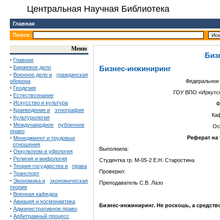
Центральная Научная Библиотека
Главная
Поиск:
Меню
Биз
·
Главная
·
Биржевое дело
Бизнес-инжиниринг
·
Военное дело и
гражданская
оборона
Федеральное 
·
Геодезия
ГОУ ВПО «Иркутск
·
Естествознание
·
Искусство и культура
Ф
·
Краеведение и
этнография
Ка
·
Культурология
·
Международное
публичное
Ос
право
·
Реферат на
Менеджмент и трудовые
отношения
Выполнила:
·
Оккультизм и уфология
·
Религия и мифология
Студентка гр. М-05-2 Е.Н. Старостина
·
Теория государства и
права
Проверил:
·
Транспорт
·
Экономика и
экономическая
Преподаватель С.В. Лазо
теория
·
Военная кафедра
·
Авиация и космонавтика
Бизнес-инжиниринг. Не роскошь, а средств
·
Административное право
·
Арбитражный процесс