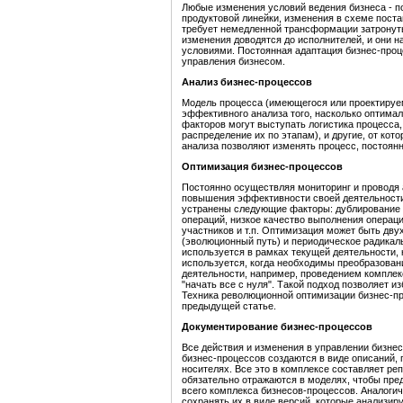
Любые изменения условий ведения бизнеса - п
продуктовой линейки, изменения в схеме постав
требует немедленной трансформации затронут
изменения доводятся до исполнителей, и они 
условиями. Постоянная адаптация бизнес-про
управления бизнесом.
Анализ бизнес-процессов
Модель процесса (имеющегося или проектируем
эффективного анализа того, насколько оптимал
факторов могут выступать логистика процесса,
распределение их по этапам), и другие, от ко
анализа позволяют изменять процесс, постоянн
Оптимизация бизнес-процессов
Постоянно осуществляя мониторинг и проводя 
повышения эффективности своей деятельности
устранены следующие факторы: дублирование ф
операций, низкое качество выполнения операц
участников и т.п. Оптимизация может быть дву
(эволюционный путь) и периодическое радикал
используется в рамках текущей деятельности, 
используется, когда необходимы преобразова
деятельности, например, проведением комплекс
"начать все с нуля". Такой подход позволяет 
Техника революционной оптимизации бизнес-пр
предыдущей статье.
Документирование бизнес-процессов
Все действия и изменения в управлении бизне
бизнес-процессов создаются в виде описаний
носителях. Все это в комплексе составляет р
обязательно отражаются в моделях, чтобы пре
всего комплекса бизнесов-процессов. Аналог
сохранять их в виде версий, которые анализир