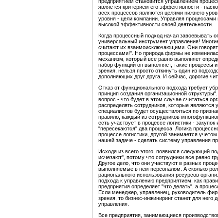
предприятием становится управлением процесс
является критерием его эффективности - наск
всех процессов являются целями нижнего уров
уровня - цели компании. Управляя процессами
высокой эффективности своей деятельности.
Когда процессный подход начал завоевывать о
универсальный инструмент управления! Многи
считают их взаимоисключающими. Они говорят:
процессами!". Но природа фирмы не изменилась
механизм, который все равно выполняет опреде
набор функций он выполняет, такие процессы и
зрения, нельзя просто откинуть один из подход
дополняющих друг друга. И сейчас, дорогие чи
Отказ от функционального подхода требует убр
принцип создания организационной структуры".
вопрос - что будет в этом случае считаться о
распределять сотрудников, которые являются 
специалистов будет осуществляться по признак
правило, каждый из сотрудников многофункцион
есть участвует в процессе логистики - закупок 
"пересекаются" два процесса. Логика процессно
процессе логистики, другой занимается учетом
нашей задаче - сделать систему управления 
Исходя из всего этого, появился следующий по
исчезают", потому что сотрудники все равно 
Другое дело, что они участвуют в разных проц
выполняемые в нем персоналом. А сколько роле
рационального использования ресурсов органи
подхода к управлению предприятием, как прави
предприятия определяет "что делать", а процес
Если менеджер, управленец, руководитель фир
зрения, то бизнес-инжиниринг станет для нег
управления.
Все предприятия, занимающиеся производством