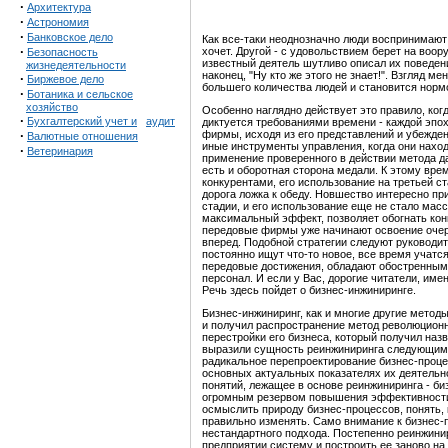
·
Архитектура
·
Астрономия
·
Банковское дело
Как все-таки неоднозначно люди воспринимают 
·
хочет. Другой - с удовольствием берет на воору
Безопасность
известный деятель шутливо описал их поведение:
жизнедеятельности
наконец, "Ну кто же этого не знает!". Взгляд м
·
Биржевое дело
большего количества людей и становится норм
·
Ботаника и сельское
хозяйство
Особенно наглядно действует это правило, ког
·
Бухгалтерский учет и
аудит
диктуется требованиями времени - каждой эпо
·
фирмы, исходя из его представлений и убежде
Валютные отношения
иные инструменты управления, когда они находят
·
Ветеринария
применение проверенного в действии метода д
есть и оборотная сторона медали. К этому вре
конкурентами, его использование на третьей 
дорога ложка к обеду. Новшество интересно пр
стадии, и его использование еще не стало мас
максимальный эффект, позволяет обогнать конку
передовые фирмы уже начинают освоение очере
вперед. Подобной стратегии следуют руководит
постоянно ищут что-то новое, все время учатс
передовые достижения, обладают обостренным 
персонал. И если у Вас, дорогие читатели, имен
Речь здесь пойдет о бизнес-инжиниринге.
Бизнес-инжиниринг, как и многие другие методы
и получил распространение метод революционн
перестройки его бизнеса, который получил назв
выразили cущность реинжиниринга следующим
радикальное перепроектирование бизнес-проц
основных актуальных показателях их деятельно
понятий, лежащее в основе реинжиниринга - б
огромным резервом повышения эффективности 
осмыслить природу бизнес-процессов, понять, 
правильно изменять. Само внимание к бизнес
нестандартного подхода. Постепенно реинжини
предприятии систему и построить ее заново на