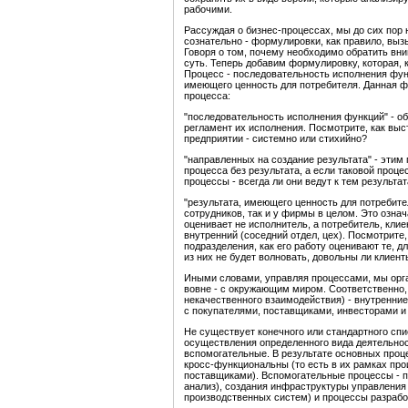
рабочими.
Рассуждая о бизнес-процессах, мы до сих пор 
сознательно - формулировки, как правило, вы
Говоря о том, почему необходимо обратить вни
суть. Теперь добавим формулировку, которая, к
Процесс - последовательность исполнения функ
имеющего ценность для потребителя. Данная 
процесса:
"последовательность исполнения функций" - об
регламент их исполнения. Посмотрите, как вы
предприятии - системно или стихийно?
"направленных на создание результата" - эти
процесса без результата, а если таковой проце
процессы - всегда ли они ведут к тем результ
"результата, имеющего ценность для потребите
сотрудников, так и у фирмы в целом. Это означ
оценивает не исполнитель, а потребитель, клие
внутренний (соседний отдел, цех). Посмотрите,
подразделения, как его работу оценивают те, дл
из них не будет волновать, довольны ли клиен
Иными словами, управляя процессами, мы орг
вовне - с окружающим миром. Соответственно, 
некачественного взаимодействия) - внутренни
с покупателями, поставщиками, инвесторами и т
Не существует конечного или стандартного спи
осуществления определенного вида деятельнос
вспомогательные. В результате основных проце
кросс-функциональны (то есть в их рамках прои
поставщиками). Вспомогательные процессы - пр
анализ), создания инфраструктуры управления
производственных систем) и процессы разработ