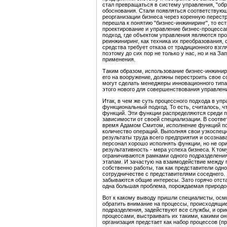
стал превращаться в систему управления, "обр
обоснования. Стали появляться соответствующ
реорганизации бизнеса через коренную перес
перешла к понятию "бизнес-инжиниринг", то ест
проектирование и управление бизнес-процессам
подход, где объектом управления являются про
реинжиниринг, как техника их преобразования,
средства требует отказа от традиционного взг
поэтому до сих пор не только у нас, но и на З
применения.
Таким образом, использование бизнес-инжинири
его на вооружение, должны перестроить свое с
могут сделать менеджеры инновационного типа
этого нового для совершенствования управлен
Итак, в чем же суть процессного подхода в упр
функциональный подход. То есть, считалось, ч
функций. Эти функции распределяются среди п
зависимости от своей специализации. В соотве
время Адамом Смитом, исполнение функций по
количество операций. Выполняя свои узкоспец
результаты труда всего предприятия и осознав
персонал хорошо исполнять функции, но не ори
результативность - мера успеха бизнеса. К то
ограничиваются рамками одного подразделения
этапам. И зачастую на взаимодействие между
собственно работы, так как представители одн
сотрудничестве с представителями соседнего. 
забываются общие интересы. Зато горячо отст
одна большая проблема, порождаемая природо
Вот к какому выводу пришли специалисты, осм
обратить внимание на процессы, происходящие 
подразделения, задействуют все службы, и ор
процессами, выстраивать их такими, какими он
организация предстает как набор процессов (п