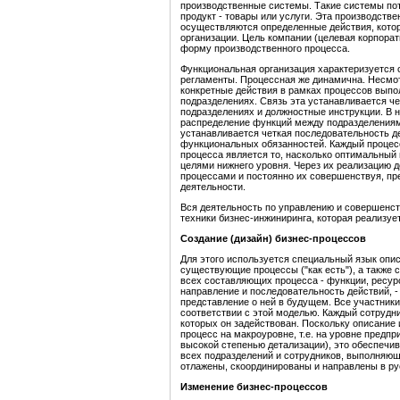
производственные системы. Такие системы пот
продукт - товары или услуги. Эта производстве
осуществляются определенные действия, котор
организации. Цель компании (целевая корпорат
форму производственного процесса.
Функциональная организация характеризуется 
регламенты. Процессная же динамична. Несмот
конкретные действия в рамках процессов вып
подразделениях. Связь эта устанавливается ч
подразделениях и должностные инструкции. В н
распределение функций между подразделениями
устанавливается четкая последовательность д
функциональных обязанностей. Каждый процес
процесса является то, насколько оптимальный
целями нижнего уровня. Через их реализацию д
процессами и постоянно их совершенствуя, п
деятельности.
Вся деятельность по управлению и совершенс
техники бизнес-инжиниринга, которая реализу
Создание (дизайн) бизнес-процессов
Для этого используется специальный язык опи
существующие процессы ("как есть"), а также 
всех составляющих процесса - функции, ресурс
направление и последовательность действий, 
представление о ней в будущем. Все участник
соответствии с этой моделью. Каждый сотрудни
которых он задействован. Поскольку описание
процесс на макроуровне, т.е. на уровне предпр
высокой степенью детализации), это обеспечи
всех подразделений и сотрудников, выполняющ
отлажены, скоординированы и направлены в ру
Изменение бизнес-процессов