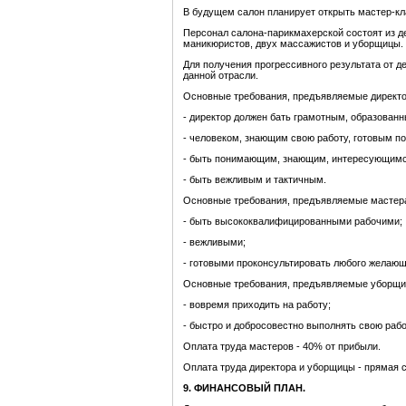
В будущем салон планирует открыть мастер-кл
Персонал салона-парикмахерской состоят из д
маникюристов, двух массажистов и уборщицы.
Для получения прогрессивного результата от 
данной отрасли.
Основные требования, предъявляемые директор
- директор должен бать грамотным, образован
- человеком, знающим свою работу, готовым п
- быть понимающим, знающим, интересующимс
-
быть вежливым и тактичным.
Основные требования, предъявляемые мастер
- быть высококвалифицированными рабочими;
- вежливыми;
- готовыми проконсультировать любого желающ
Основные требования, предъявляемые уборщи
- вовремя приходить на работу;
- быстро и добросовестно выполнять свою рабо
Оплата труда мастеров - 40% от прибыли.
Оплата труда директора и уборщицы - прямая с
9. ФИНАНСОВЫЙ ПЛАН.