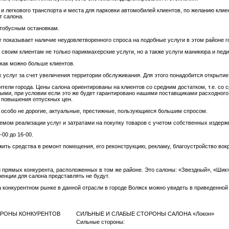
 и легкового транспорта и места для парковки автомобилей клиентов, по желанию клие
т салона.
втобусным остановкам.
г показывает наличие неудовлетворенного спроса на подобные услуги в этом районе г
 своим клиентам не только парикмахерские услуги, но а также услуги маникюра и пед
 как можно больше клиентов.
услуг за счет увеличения территории обслуживания. Для этого понадобится открытие
ели города. Цены салона ориентированы на клиентов со средним достатком, т.е. со 
ыми, при условии если это же будет гарантировано нашими поставщиками расходного
 повышения отпускных цен.
о особо не дорогие, актуальные, престижные, пользующиеся большим спросом.
мом реализации услуг и затратами на покупку товаров с учетом собственных издерже
-00 до 16-00.
жить средства в ремонт помещения, его реконструкцию, рекламу, благоустройство вокр
 прямых конкурента, расположенных в том же районе. Это салоны: «Звездный», «Шик
енции для салона представлять не будут.
 конкурентном рынке в данной отрасли в городе Волжск можно увидеть в приведенной
ОРОНЫ КОНКУРЕНТОВ
СИЛЬНЫЕ И СЛАБЫЕ СТОРОНЫ САЛОНА «Локон»
Сильные стороны: