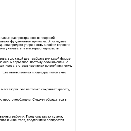
и самых распространенных операций,
азывают фундаментом прически. В последнее
дь они придают уверенность в себе и хорошее
ними ухаживать, а мастера-специалисты
зоваться, какой цвет выбрать или какой фирме
ло очень серьезное, поэтому если клиенты не
центировать отдельные пряди по всей прическе.
о тоже ответственная процедура, потому что
массаж рук, это не только сохраняет красоту,
кюр просто необходим. Следует обращаться в
рованных рабочих. Предполагаемая сумма,
ента и инвентаря, предприятие собирается