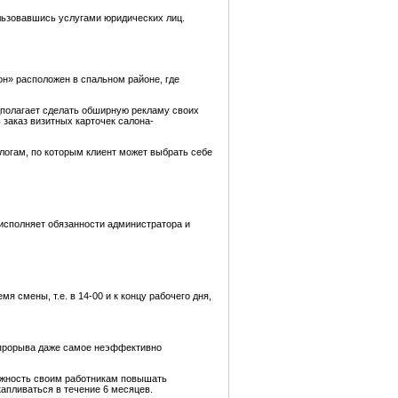
льзовавшись услугами юридических лиц.
н» расположен в спальном районе, где
дполагает сделать обширную рекламу своих
 заказ визитных карточек салона-
алогам, по которым клиент может выбрать себе
исполняет обязанности администратора и
 смены, т.е. в 14-00 и к концу рабочего дня,
 прорыва даже самое неэффективно
ожность своим работникам повышать
капливаться в течение 6 месяцев.