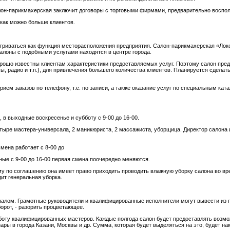
лон-парикмахерская заключит договоры с торговыми фирмами, предварительно воспо
 как можно больше клиентов.
триваться как функция месторасположения предприятия. Салон-парикмахерская «Локо
 салоны с подобными услугами находятся в центре города.
орошо известны клиентам характеристики предоставляемых услуг. Поэтому салон пре
, радио и т.п.), для привлечения большего количества клиентов. Планируется сделать
ием заказов по телефону, т.е. по записи, а также оказание услуг по специальным кат
, в выходные воскресенье и субботу с 9-00 до 16-00.
тыре мастера-универсала, 2 маникюриста, 2 массажиста, уборщица. Директор салона 
мена работает с 8-00 до
одные с 9-00 до 16-00 первая смена поочередно меняются.
 по соглашению она имеет право приходить проводить влажную уборку салона во время
одит генеральная уборка.
налом. Грамотные руководители и квалифицированные исполнители могут вывести из
орот, - разорить процветающее.
аботу квалифицированных мастеров. Каждые полгода салон будет предоставлять возм
ры в города Казани, Москвы и др. Сумма, которая будет выделяться на это, будет на