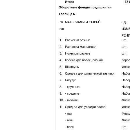
Итого
67 
Оборотные фонды предприятия
Таблица 6
№
МАТЕРИАЛЫ И СЫРЬЁ
ЕД.
п/п
ИЗМЕ
РЕН
1.
Расчески разные
шт.
2.
Расческа массажная
шт.
3.
Ножницы разные
шт.
4.
Краска для волос, разная
Коро
5.
Шампунь
Флак
6.
Сред-ва для химической завивки
Набо
7.
Бигуди:
Набо
8.
- крупные
Набо
9.
- средние
Набо
10.
- мелкие
Флак
11.
Сред-ва для укладки волос:
Флак
- лак
Флак
- гель
Флак
- воск
шт.