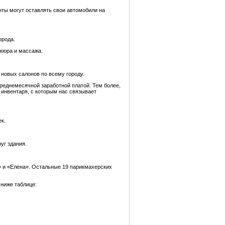
нты могут оставлять свои автомобили на
орода.
икюра и массажа.
 новых салонов по всему городу.
среднемесячной заработной платой. Тем более,
 инвентаря, с которым нас связывает
к.
уг здания.
» и «Елена». Остальные 19 парикмахерских
 ниже таблице: