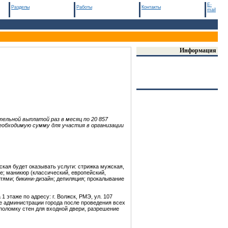
E-
Разделы
Работы
Контакты
mail
Информация
тельной в
ы
платой раз в месяц
по 20 857
еобходимую сумму для участия в организации
кая будет оказывать услуги: стрижка мужская,
ие; маникюр (классический, европейский,
гтями; бикини-дизайн; депиляция; прокалывание
этаже по адресу: г. Волжск, РМЭ, ул. 107
е администрации города после проведения всех
поломку стен для входной двери, разрешение