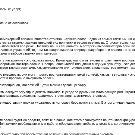
ляемых услуг;
лено от остановок.
А
рикмахерской «Локон» является стрижка. Стрижка волос - одна из самых сложных, но 
чества стрижки зависит внешний вид прически и ее долговечность. Стрижку волос н
выполняется все реже. Поэтому наши специалисты мастерски выполняют прически, ве
главных украшений, то, чем так щедро одарила природа, надо беречь и правильно за 
сами и выборе стрижки или прически.
ть настроение - это окраска волос. Какой краской или оттеночным шампунем восполь
азобраться мастера салона. Превращение милой блондинки в жгучую брюнетку - это де
ться такими услугами, как мелирование или тонирование, а наши мастера помогут ак
ю внешность, они могут просто воспользоваться такой услугой, как мытье головы - эт
затем правильно высушить волосы.
лектрощипцов, массажной щетки можно сделать укладку.
ям следует регулярно делать маникюр. В уходе за руками не мало важную роль играет 
щие мышцы, сохранить подвижность суставов, эластичность связок.
е недостатки и плохая ухоженность ног сразу бросаются в глаза. В этом случае педи
 салон будет со средств, взятых в банке. Для этого планируется нанять квалифици
 Для закупки необходимого для работы оборудования, мебели, а также мелкого инструм
е.
сключительно при рассмотрении резюме и по рекомендательным письмам.