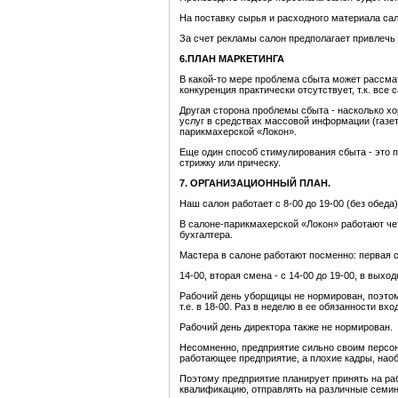
На поставку сырья и расходного материала са
За счет рекламы салон предполагает привлечь
6.ПЛАН МАРКЕТИНГА
В какой-то мере проблема сбыта может рассма
конкуренция практически отсутствует, т.к. все
Другая сторона проблемы сбыта - насколько х
услуг в средствах массовой информации (газеты
парикмахерской «Локон».
Еще один способ стимулирования сбыта - это пр
стрижку или прическу.
7. ОРГАНИЗАЦИОННЫЙ ПЛАН.
Наш салон работает с 8-00 до 19-00 (без обеда)
В салоне-парикмахерской «Локон» работают че
бухгалтера.
Мастера в салоне работают посменно: первая с
14-00, вторая смена - с 14-00 до 19-00, в вых
Рабочий день уборщицы не нормирован, поэтому
т.е. в 18-00. Раз в неделю в ее обязанности вх
Рабочий день директора также не нормирован.
Несомненно, предприятие сильно своим персо
работающее предприятие, а плохие кадры, наоб
Поэтому предприятие планирует принять на р
квалификацию, отправлять на различные семина