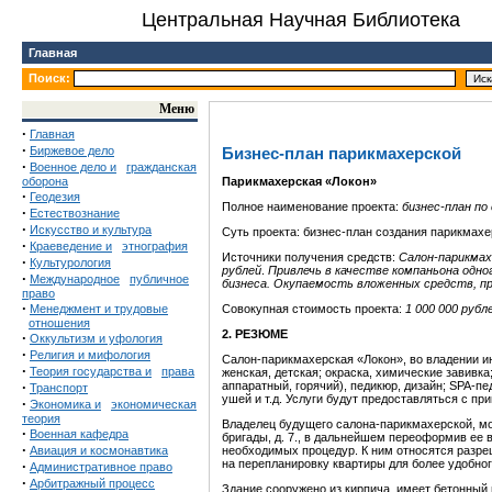
Центральная Научная Библиотека
Главная
Поиск:
Меню
·
Главная
·
Биржевое дело
Бизнес-план парикмахерской
·
Военное дело и
гражданская
оборона
П
арикмахерская «
Локон
»
·
Геодезия
Полное наименование проекта:
бизнес-план по
·
Естествознание
·
Искусство и культура
Суть проекта: бизнес-план создания парикмахе
·
Краеведение и
этнография
Источники получения средств:
Салон-парикмах
·
Культурология
рублей
.
Привлечь в качестве компаньона одно
·
Международное
публичное
бизнеса. Окупаемость вложенных средств, п
право
·
Менеджмент и трудовые
Совокупная стоимость проекта:
1 000 000
рубл
отношения
2. РЕЗЮМЕ
·
Оккультизм и уфология
·
Религия и мифология
Салон-парикмахерская «Локон», во владении ин
·
Теория государства и
права
женская, детская; окраска, химические завивка
·
аппаратный, горячий), педикюр, дизайн; SPA-п
Транспорт
ушей и т.д. Услуги будут предоставляться с пр
·
Экономика и
экономическая
теория
Владелец будущего салона-парикмахерской, мож
·
Военная кафедра
бригады, д. 7., в дальнейшем переоформив ее
·
Авиация и космонавтика
необходимых процедур. К ним относятся разре
на перепланировку квартиры для более удобно
·
Административное право
·
Арбитражный процесс
Здание сооружено из кирпича, имеет бетонный