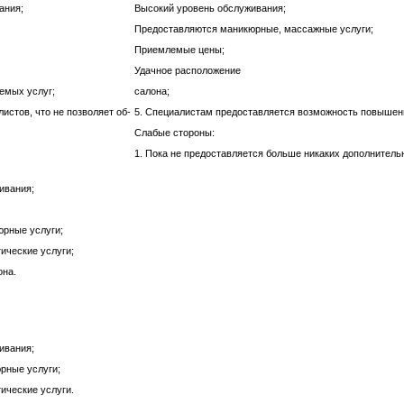
ания;
Высокий уровень обслуживания;
Предоставляются маникюрные, массажные услуги;
Приемлемые цены;
Удачное расположение
емых услуг;
салона;
истов, что не позволяет об-
5. Специалистам предоставляется возможность повышен
Слабые стороны:
1. Пока не предоставляется больше никаких дополнитель
ивания;
юрные услуги;
ические услуги;
она.
ивания;
рные услуги;
ические услуги.