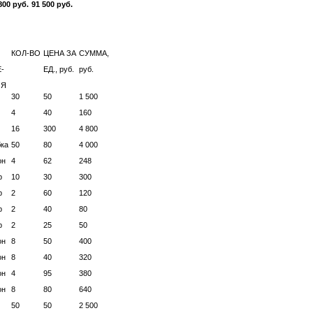
800 руб.
91 500 руб.
КОЛ-ВО
ЦЕНА ЗА
СУММА,
-
ЕД., руб.
руб.
ИЯ
30
50
1 500
4
40
160
16
300
4 800
бка
50
80
4 000
он
4
62
248
р
10
30
300
р
2
60
120
р
2
40
80
р
2
25
50
он
8
50
400
он
8
40
320
он
4
95
380
он
8
80
640
50
50
2 500