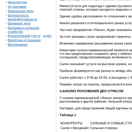
·
Архитектура
·
Имеются пути для подъезда к зданию грузового
Астрономия
платной стоянке, которая находится недалеко о
·
Банковское дело
·
Безопасность
Здание удобно расположено по отношению к а
жизнедеятельности
·
Анализ реального и потенциального рынка услу
Биржевое дело
·
Ботаника и сельское
Частное предприятие «Локон», будет оказывать
хозяйство
·
Бухгалтерский учет и
аудит
За счет рекламы салон предполагает привлечь
·
Валютные отношения
Возможно намеренное расширение рынка своих 
·
Ветеринария
Клиентами салона-парикмахерской являются жит
что мы предполагаем сохранить цены стабильн
соглашение, предусматривающее возможность
Салон оказывает услуги на высоком уровне, н
Прибыль формируется как разность между объе
Салон работает с 8-00 до 19-00, в выходные с 9
Помимо затрат на покупку, предполагается вло
3.АНАЛИЗ ПОЛОЖЕНИЯ
ДЕЛ ОТРАСЛИ
У салона-парикмахерской «Локон» имеются три
расположены в других районах, большой конкур
Наглядно, для представления общей картины на
Таблица 1
КОНКУРЕНТЫ
СИЛЬНЫЕ И СЛАБЫЕ СТ
Салон «Звездный»
Сильные стороны: