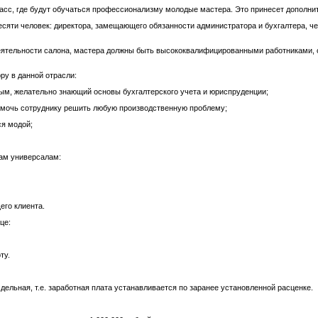
асс, где будут обучаться профессионализму молодые мастера. Это принесет дополн
есяти человек: директора, замещающего обязанности администратора и бухгалтера, ч
деятельности салона, мастера должны быть высококвалифицированными работниками, с
у в данной отрасли:
ным, желательно знающий основы бухгалтерского учета и юриспруденции;
омочь сотруднику решить любую производственную проблему;
я модой;
ам универсалам:
его клиента.
це:
ту.
дельная, т.е. заработная плата устанавливается по заранее установленной расценке.