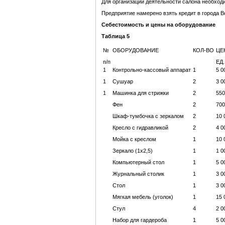
Для организации деятельности салона необходи
Предприятие намерено взять кредит в города В
Себестоимость и цены на оборудование
Таблица 5
№
ОБОРУДОВАНИЕ
КОЛ-ВО
ЦЕ
п/п
ЕД.
1
Контрольно-кассовый аппарат
1
5 0
1
Сушуар
2
3 0
1
Машинка для стрижки
2
550
Фен
2
700
Шкаф-тумбочка с зеркалом
2
10 
Кресло с гидравликой
2
4 0
Мойка с креслом
1
10 
Зеркало (1х2,5)
1
1 0
Компьютерный стол
1
5 0
Журнальный столик
1
3 0
Стол
1
3 0
Мягкая мебель (уголок)
1
15 
Стул
4
2 0
Набор для гардероба
1
5 0