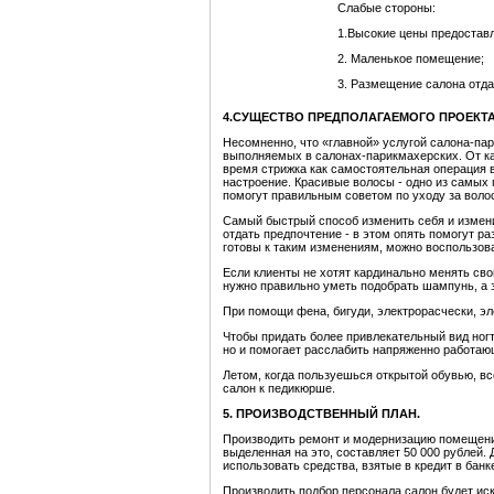
Слабые стороны:
1.Высокие цены предостав
2. Маленькое помещение;
3. Размещение салона отда
4.СУЩЕСТВО ПРЕДПОЛАГАЕМОГО ПРОЕКТ
Несомненно, что «главной» услугой салона-па
выполняемых в салонах-парикмахерских. От ка
время стрижка как самостоятельная операция 
настроение. Красивые волосы - одно из самых 
помогут правильным советом по уходу за воло
Самый быстрый способ изменить себя и измени
отдать предпочтение - в этом опять помогут р
готовы к таким изменениям, можно воспользова
Если клиенты не хотят кардинально менять сво
нужно правильно уметь подобрать шампунь, а 
При помощи фена, бигуди, электрорасчески, э
Чтобы придать более привлекательный вид ногт
но и помогает расслабить напряженно работаю
Летом, когда пользуешься открытой обувью, вс
салон к педикюрше.
5. ПРОИЗВОДСТВЕННЫЙ ПЛАН.
Производить ремонт и модернизацию помещения
выделенная на это, составляет 50 000 рублей.
использовать средства, взятые в кредит в банк
Производить подбор персонала салон будет и