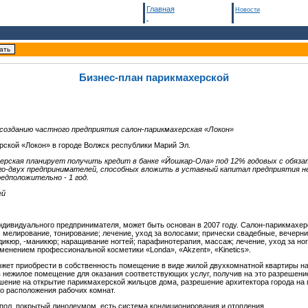
Главная
Новости
Бизнес-план парикмахерской
 созда
нию частного предприятия
салон-парикмахерская
«
Локон
»
рской «Локон» в городе Волжск республики Марий Эл.
ерская планирует получить кредит в
банке «Йошкар-Ола» под 12%
годовых с обяза
го-двух предпринимат
е
лей, способных вложить в уставный капитал предприятия н
редпол
о
жительно - 1 год.
ей
дивидуального предпринимателя, может быть основан в 2007 году. Салон-парикмахерс
; мелирование, тонирование; лечение, уход за волосами; прически свадебные, вечерн
едикюр, -маникюр; наращивание ногтей; парафинотерапия, массаж; лечение, уход за но
именением профессиональной косметики «Londa», «Akzent», «Kinetics».
ет приобрести в собственность помещение в виде жилой двухкомнатной квартиры на 1 
 в нежилое помещение для оказания соответствующих услуг, получив на это разрешени
шение на открытие парикмахерской жильцов дома, разрешение архитектора города на 
го расположения рабочих комнат.
 пол, покрытый линолеумом, есть система кондиционирования и отопления.