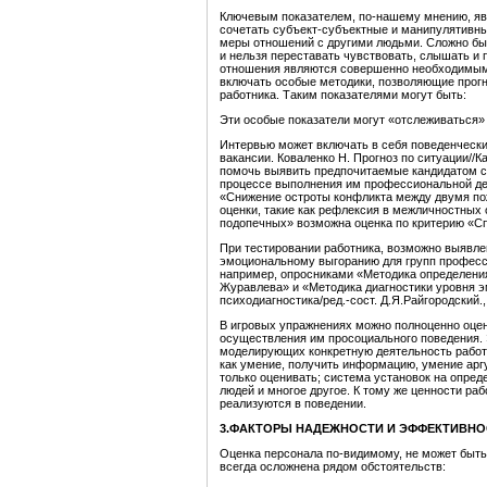
Ключевым показателем, по-нашему мнению, явл
сочетать субъект-субъектные и манипулятивны
меры отношений с другими людьми. Сложно быть
и нельзя переставать чувствовать, слышать и
отношения являются совершенно необходимыми
включать особые методики, позволяющие прогн
работника. Таким показателями могут быть:
Эти особые показатели могут «отслеживаться» 
Интервью может включать в себя поведенческ
вакансии. Коваленко Н. Прогноз по ситуации//
помочь выявить предпочитаемые кандидатом 
процессе выполнения им профессиональной де
«Снижение остроты конфликта между двумя по
оценки, такие как рефлексия в межличностных
подопечных» возможна оценка по критерию «Сп
При тестировании работника, возможно выявлен
эмоциональному выгоранию для групп професси
например, опросниками «Методика определения 
Журавлева» и «Методика диагностики уровня э
психодиагностика/ред.-сост. Д.Я.Райгородский.,
В игровых упражнениях можно полноценно оце
осуществления им просоциального поведения. 
моделирующих конкретную деятельность работ
как умение, получить информацию, умение аргу
только оценивать; система установок на опред
людей и многое другое. К тому же ценности раб
реализуются в поведении.
3.ФАКТОРЫ НАДЕЖНОСТИ И ЭФФЕКТИВНО
Оценка персонала по-видимому, не может быть
всегда осложнена рядом обстоятельств: