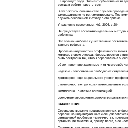
Ее проводят люди. Элемент субъективности д
всегда в работе присутствует;
В абсолютном большинстве случаев проведение
законодательно не регламентировано. Поэтому
служить основанием к отказу в его приеме;
Управление персоналом. №1, 2006, с.204.
Не существует абсолютно идеальных методик о
работника.
Это только наиболее существенные обстоятель
данного реферата.
Проблема надежности и эффективности может п
которая, в свою очередь, формулируется в вид
быть построена так, чтобы персонал был оцене
объективно - вне зависимости от чьего-либо ча
надежно - относительно свободно от ситуативн
достоверно - оценка реального уровня профес
с возможностью прогноза - потенциальные воз
комплексно - в связи с организацией;
оценочные мероприятия должны встраиваться 
ЗАКЛЮЧЕНИЕ
Совершенствование производственных, информ
переоценка индивидуальных и общечеловечески
центральной проблемы человечества: преодоле
организации заключена, прежде всего, в ее чел
Огромную роль играет в организации индивиду