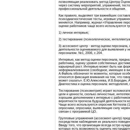
позволяющая реализовать метод Центра Оценк
через систему мероприятий, упражнений, тес
профессиональной деятельности и общения.
Как правило, выделяют три важнейших составл
психодиагностические тесты, игровые упражнен
меняется. Например, журнал «Управление перс
оценке работников чаще всего используются т
1) личное интервью;
2) тестирование (психологическое, интеллекту
3) ассесмент-центр - метод оценки персонала
деятельности оцениваемого для выявления у н
персоналом. №1, 2006, с.204.
Интервью, как метод оценки персонала, предн
работника, оценку уровня собственных достиж
карьерный рост. Интервью может быть как фор
неформализованное (свободное, имеющее в ви
А.Файоль обозначил те моменты, которые особ
относится фиксация внимания на том, что говор
может сказать». Е.Ю.Алексеева, И.Б.Бородин, А
Диагностика и оценка персонала: методология, 
Тестирование (психометрия) играет вспомогат
цели и ценности, сколько личностные, интелле
хорошим дополнением к интервью с работнико
вероятности прогноза будущей деятельности ко
Чаще всего используются опросник Кеттелла (
опросники, опросники, выявляющие силу нервно
связан с программой ЦО.
Групповые упражнения (ассесмент-центр) пре
посредством наблюдения их реального поведен
Ввиду того, что организации всегда остро нужд
которых есть возможность оценить нестандарт