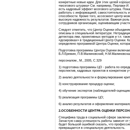
конкретные новые идеи. Для этих целей хорошо
«мозгового штурма» См. например, Перлаки И. 
есть кадровый эффект мозгового штурма. Показ
работать с информацией; самостоятельность и
способности. Кроме того, ассесмент-центр мож
высокую надежность результатов. Важная роль
сотрудников организации, оценивающим участн
Следует отметить, что Центр Оценки объединя
описаны в специальной литературе. Нетрадици
детектора лжи, проективных методов и т.п. та
«дозировках» в традиционный Центр Оценки. Ка
определено программой Центра Оценки, котора
Подготовка программы Центра Оценки включает
Б.Л.Еремин, П.В.Малиновский, Н.М.Малиновска
персоналом., М., 2005, С.329
1) подготовка программы ЦО - работа по опред
перспектив, кадровых проектов в конкретном у
2) анализ деятельности и формулирование крит
3) конструирование процедур оценки;
4) обучение экспертов (наблюдателей-оценщик
5) реализация программы ЦО;
6) анализ результатов и оформление материало
2.ОСОБЕННОСТИ ЦЕНТРА ОЦЕНКИ ПЕРСО
Специфика труда в социальной сфере заключен
Зачастую сама успешность работы зависит от 
будет большой ошибкой сказать, что професс
превращается в специальную деятельность.