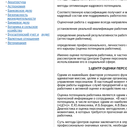
·
Архитектура
·
методы оптимизации кадрового потенциала.
Астрономия
·
Банковское дело
Соответственную классификацию получают и м
·
Безопасность
кадровый состав или поддерживать работоспосо
жизнедеятельности
·
Оценочная работа с кадрами всегда направлена
Биржевое дело
·
Ботаника и сельское
установление реальной квалификации работник
хозяйство
·
Бухгалтерский учет и
аудит
определение реальной результативности работ
·
Валютные отношения
(аттестация работника);
·
Ветеринария
определение профессионального, личностного 
его карьеры (оценка потенциала работника).
Именно оценке потенциала работника, в частно
рассмотрели метод Центров Оценки персонала,
использовании его в социальной сфере.
1.ЦЕНТР ОЦЕНКИ ПЕРС
Одним из важнейших факторов успешного функ
адекватная миссии, целям и задачам организа
управление персоналом. В настоящий момент 
форм работы кадровых служб предприятий и орг
работнике к активной оценке и воздействию на 
Оценка потенциала работника является одним 
прогнозной информации о сотрудниках. «В на
потенциала, в числе которых одним из наибо
(«ЦО»)». Е.Ю.Алексеева, И.Б.Бородин, А.В.Васи
Диагностика и оценка персонала: методология,
моментами, в которых требуется прогнозная и
работника.
Суть метода Центров оценки заключается в оп
профессионально-значимых качеств, необходи