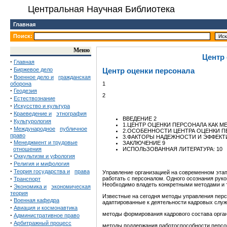
Центральная Научная Библиотека
Главная
Поиск:
Меню
Центр
·
Главная
·
Биржевое дело
Центр оценки персонала
·
Военное дело и
гражданская
оборона
1
·
Геодезия
2
·
Естествознание
·
Искусство и культура
·
Краеведение и
этнография
ВВЕДЕНИЕ 2
·
Культурология
1.ЦЕНТР ОЦЕНКИ ПЕРСОНАЛА КАК М
·
Международное
публичное
2.ОСОБЕННОСТИ ЦЕНТРА ОЦЕНКИ П
право
3.ФАКТОРЫ НАДЕЖНОСТИ И ЭФФЕКТ
·
Менеджмент и трудовые
ЗАКЛЮЧЕНИЕ 9
отношения
ИСПОЛЬЗОВАННАЯ ЛИТЕРАТУРА: 10
·
Оккультизм и уфология
·
Религия и мифология
·
Теория государства и
права
Управление организацией на современном этап
·
работать с персоналом. Одного осознания рук
Транспорт
Необходимо владеть конкретными методами и т
·
Экономика и
экономическая
теория
Известные на сегодня методы управления перс
·
Военная кафедра
адаптированные к деятельности кадровых служб
·
Авиация и космонавтика
методы формирования кадрового состава орган
·
Административное право
·
Арбитражный процесс
методы поддержания работоспособности персо