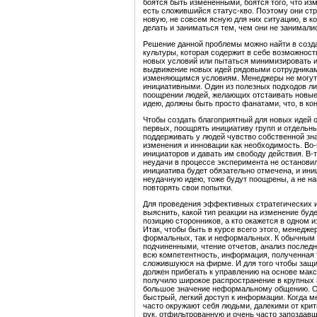
боятся быть измененными, боятся того, что изм
есть сложившийся статус-кво. Поэтому они ст
новую, не совсем ясную для них ситуацию, в ко
делать и заниматься тем, чем они не занимали
Решение данной проблемы можно найти в созд
культуры, которая содержит в себе возможност
новых условий или пытаться минимизировать и
выдвижение новых идей рядовыми сотрудникам
изменяющимся условиям. Менеджеры не могут с
инициативными. Один из полезных подходов ли
поощрении людей, желающих отстаивать новые 
идею, должны быть просто фанатами, что, в кон
Чтобы создать благоприятный для новых идей о
первых, поощрять инициативу групп и отдельн
поддерживать у людей чувство собственной зн
изменения и инновации как необходимость. Во-
инициаторов и давать им свободу действия. В
неудачи в процессе эксперимента не остановил
инициатива будет обязательно отмечена, и иниц
неудачную идею, тоже будут поощрены, а не на
повторять свои попытки.
Для проведения эффективных стратегических 
выяснить, какой тип реакции на изменение буде
позицию сторонников, а кто окажется в одном 
Итак, чтобы быть в курсе всего этого, менедже
формальных, так и неформальных. К обычным 
подчиненными, чтение отчетов, анализ последн
всю компетентность, информация, полученная 
сложившуюся на фирме. И для того чтобы защи
должен прибегать к управлению на основе мак
получило широкое распространение в крупных
большое значение неформальному общению. Они
быстрый, легкий доступ к информации. Когда м
часто окружают себя людьми, далекими от кри
рук, отфильтрованную и очень часто запоздав