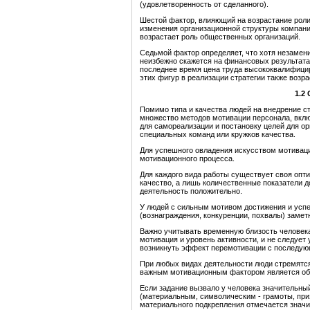
(удовлетворенность от сделанного).
Шестой фактор, влияющий на возрастание роли 
изменения организационной структуры компани
возрастает роль общественных организаций.
Седьмой фактор определяет, что хотя незамен
неизбежно скажется на финансовых результатах
последнее время цена труда высококвалифицир
этих фигур в реализации стратегии также возра
1.2
Помимо типа и качества людей на внедрение с
множество методов мотивации персонала, вклю
для самореализации и постановку целей для ор
специальных команд или кружков качества.
Для успешного овладения искусством мотиваци
мотивационного процесса.
Для каждого вида работы существует своя опт
качество, а лишь количественные показатели 
деятельность положительно.
У людей с сильным мотивом достижения и усп
(вознаграждения, конкуренции, похвалы) замет
Важно учитывать временную близость человека 
мотивация и уровень активности, и не следует 
возникнуть эффект перемотивации с последу
При любых видах деятельности люди стремятс
важным мотивационным фактором является об
Если задание вызвало у человека значительн
(материальным, символическим - грамоты, при
материального подкрепления отмечается значи