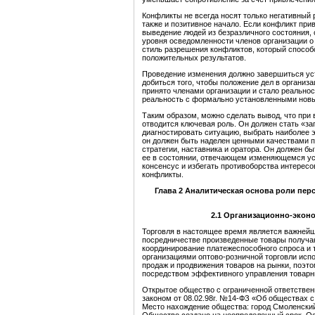
Конфликты не всегда носят только негативный
также и позитивное начало. Если конфликт прив
выведение людей из безразличного состояния
уровня осведомленности членов организации о 
стиль разрешения конфликтов, который способ
положительных результатов.
Проведение изменения должно завершиться уст
добиться того, чтобы положение дел в организ
принято членами организации и стало реально
реальность с формально установленными нов
Таким образом, можно сделать вывод, что при
отводится ключевая роль. Он должен стать «за
диагностировать ситуацию, выбрать наиболее
он должен быть наделен ценными качествами п
стратегии, наставника и оратора. Он должен бы
ее в состоянии, отвечающем изменяющемся ус
консенсус и избегать противоборства интересо
конфликты.
Глава 2 Аналитическая основа роли пер
2.1 О
рганизационно-экон
Торговля в настоящее время является важнейш
посредничестве произведенные товары получаю
координирование платежеспособного спроса и 
организациями оптово-розничной торговли испо
продаж и продвижения товаров на рынки, поэт
посредством эффективного управления товарн
Открытое общество с ограниченной ответстве
законом от 08.02.98г. №14-ФЗ «Об обществах 
Место нахождение общества: город Смоленский,