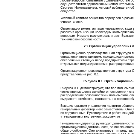
любые вопросы, связанные с деятельностью о
осуществляется единоличным исполнительным
Сергеем Николаевичем, который избирается об
общества.
Уставный капитал общества определен в размер
учредителями.
Организация имеет: аппарат управления, куда 
развития организации необходим коммерческий
вопросам. Немало важную роль играет Бухгалте
технической безопасности.
2.2 Организация управления
п
Организационно-производственная структура 
управления предприятием, находящихся между 
обеспечении стоящих перед предприятием стра
отдельными подразделениями, распределении м
Организационно-производственная структура 
представлена на рис. 0.1.
Рисунок 0.1. Организационно
Рисунок 0.1. демонстрирует, что все полномочи
числе преимуществ линейного построения - отв
распределение обязанностей и полномочий, оп
выделяют негибкость, жесткость, не приспособ
Высшим органом управления является общее с
генеральный директор и его заместитель. Они 
их подчиненные. Руководители и работники дей
утверждаемых внутренних документов.
Генеральный директор руководит деятельность
организационной деятельности, за исключение
общего собрания. Оно анализирует и представ