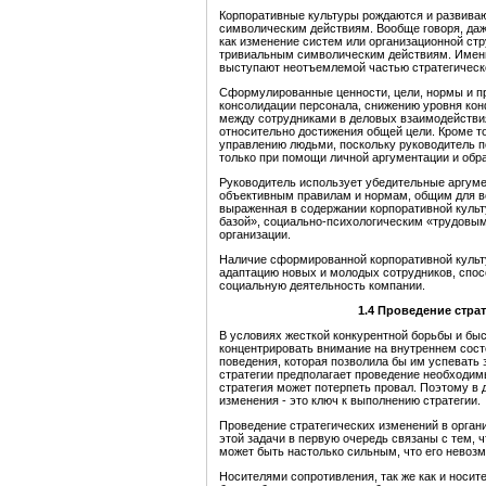
Корпоративные культуры рождаются и развива
символическим действиям. Вообще говоря, даж
как изменение систем или организационной стр
тривиальным символическим действиям. Именн
выступают неотъемлемой частью стратегическо
Сформулированные ценности, цели, нормы и п
консолидации персонала, снижению уровня ко
между сотрудниками в деловых взаимодействи
относительно достижения общей цели. Кроме т
управлению людьми, поскольку руководитель 
только при помощи личной аргументации и обр
Руководитель использует убедительные аргуме
объективным правилам и нормам, общим для вс
выраженная в содержании корпоративной культ
базой», социально-психологическим «трудовым
организации.
Наличие сформированной корпоративной куль
адаптацию новых и молодых сотрудников, спо
социальную деятельность компании.
1.4 Проведение стра
В условиях жесткой конкурентной борьбы и б
концентрировать внимание на внутреннем сост
поведения, которая позволила бы им успевать
стратегии предполагает проведение необходим
стратегия может потерпеть провал. Поэтому в 
изменения - это ключ к выполнению стратегии.
Проведение стратегических изменений в орган
этой задачи в первую очередь связаны с тем, 
может быть настолько сильным, что его невозм
Носителями сопротивления, так же как и носит