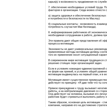
карьеру и возможность продвижения по службе
7. обеспечение необходимых условий труда. П
факторов в организации. Сюда можно отнести
а) защита здоровья и обеспечение безопасных
и потребности в безопасности по Маслоу)
б) социальные контакты - возможность взаимо
потребность соучастия Мак-Келланда).
8. информирование работников об экономическ
необходимая сотрудникам в работе, должна пр
Эти правила дают общие представления об эф
процесса мотивации.
Экономисты не дают универсальных рекомендац
применяемые методы мотивации должны соотве
того их применение носит ситуационный характ
В современном мире мотивация трудящихся ст
решение стоящих пере организацией задач.
Если в условиях командно-административной с
ее форм как премий, в условиях общей уравнил
мотивации выдвинулась на первый план, и в ее
Мотивация имеет существенное преимущество 
действует по принципу: «Я дам тебе что ты хоч
Прямое принуждение к труду вызывает негатив
работы, а на нейтрализацию давления со стор
Она действует на человека, вызывая его личн
работник будет стремиться выполнить работу
Таким образом, основная цель мотивации - ст
компании, направив его на достижение стратег