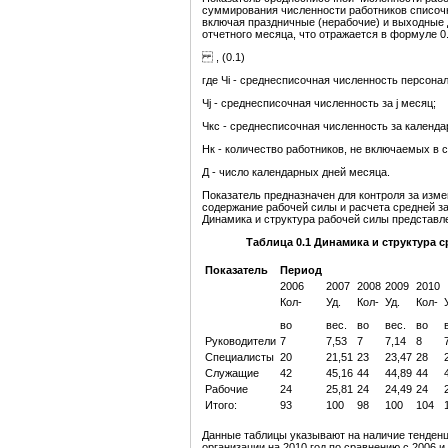
суммирования численности работников списочн
включая праздничные (нерабочие) и выходные 
отчетного месяца, что отражается в формуле 0.
, (0.1)
где Чi - среднесписочная численность персонала
Чj - среднесписочная численность за j месяц;
Чкс - среднесписочная численность за календа
Нк - количество работников, не включаемых в 
Д - число календарных дней месяца.
Показатель предназначен для контроля за изм
содержание рабочей силы и расчета средней за
Динамика и структура рабочей силы представле
Таблица 0.1 Динамика и структура
Показатель
Период
2006
2007
2008
2009
2010
Кол-
Уд.
Кол-
Уд.
Кол-
во
вес.
во
вес.
во
Руководители
7
7,53
7
7,14
8
Специалисты
20
21,51
23
23,47
28
Служащие
42
45,16
44
44,89
44
Рабочие
24
25,81
24
24,49
24
Итого:
93
100
98
100
104
Данные таблицы указывают на наличие тенден
организации на 2010 год по сравнению с 2006 и