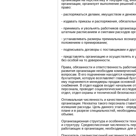
организации на перспективу и текущий год, в
организации, организует выполнение решений 
право:
- распоряжаться делами, имуществом и денеж
- издавать приказы и распоряжения, обязатель
- принимать и увольнять работников организа
штатным расписанием и сметами расходов орг
- устанавливать размеры премиальных вознагр
положением о премировании;
- подписывать договоры с поставщиками и дру
- представлять организацию и осуществлять в 
без особой на то доверенности.
Права, обязанности и ответственность работн
развития организации необходим коммерческий
вопросам. В его подчинении находятся коммерч
бухгалтерия, которую возглавляет главный бух
ему подчиняются менеджеры продаж основной з
снабжения. В отдел кадров входит начальник о
персонала, проводит социологические исследо
отдел, отдел охраны и технической безопасност
Оптимальная численность и качественный сост
организации. Нехватка такого персонала стави
излишние расходы. Цель данного этапа - опре
плане и в разрезе специальностей, необходим
объеме.
Организационная структура и особенности тех
и структуру. Среднесписочная численность пе
работающих в организации, необходимых для 
Показатель среднесписочной численности рабо