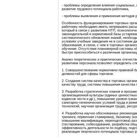
- проблемы определения влияния социальных, 
развитие трудового потенциала работника,
- проблемы выявления и применения методов р
Особенность функционирования торговых орган
работнику необходимо иметь непрерывно рас
который в связи с развитием НТП, психологич
законодательной и нормативной базы устарев
систематического обновления знаний, необход
условиях учебные заведения не в состоянии д
образования, в связи, с чем в торговых орга
обучение. Отсутствие планомерной системы об
быстро приспособиться к различным организа
Анализ теоретических и практических отечест
развитием персонала позволяет определить с
1. Совершенствование нормативно-правовой ба
должностей для сферы торговли.
2. Создание систем качества в торговых орга
качеству труда, системы повышения качества т
3. Разработка стратегических планов и прогр
организационной культуры (единых ценностных 
кодексов чести и др.), повышение уровня гум
санитарно-гигиенических условий труда и реж
технологий, научная организация труда), ресу
4. Разработка научно обоснованных рекоменда
тренинги, первичная стажировка), базовому (
повышение квалификации, переподготовка) раз
(тестирование, собеседование, разработка об
эффективность деятельности по подбору, подг
реализации творческого потенциала торговых р