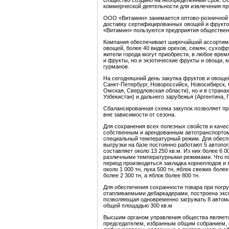
Общество создано на неопределенный срок. О
коммерческой деятельности для извлечения пр
ООО «Витамин» занимается оптово-розничной т
доставку сертифицированных овощей и фрукто
«Витамин» пользуются предприятия общественн
Компания обеспечивает широчайший ассортимен
овощей, более 40 видов орехов, семян, сухоф
жители города могут приобрести, в любое врем
и фрукты, но и экзотические фрукты и овощи,
гурманов.
На сегодняшний день закупка фруктов и овощей
Санкт-Петербург, Новороссийск, Новосибирск, 
Омская, Свердловская области), но и в страна
Узбекистан) и дальнего зарубежья (Аргентина, 
Сбалансированная схема закупок позволяет п
вне зависимости от сезона.
Для сохранения всех полезных свойств и каче
собственным и арендованным автотранспорто
специальный температурный режим. Для обеспе
выгрузки на базе постоянно работают 5 автоп
составляет около 13 250 кв.м. Из них более 6
различными температурными режимами. Что по
период производиться закладка корнеплодов и 
около 1 000 тн, лука 500 тн, яблок свежих боле
более 2 300 тн, а яблок более 800 тн.
Для обеспечения сохранности товара при погр
отапливаемыми дебаркадерами, построена экс
позволяющая одновременно загружать 8 автом
общей площадью 300 кв.м
Высшим органом управления общества являетс
председателем, избранным общим собранием, 