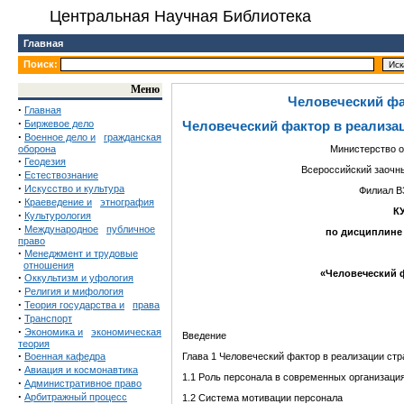
Центральная Научная Библиотека
Главная
Поиск:
Меню
Человеческий фа
·
Главная
·
Биржевое дело
Человеческий фактор в реализац
·
Военное дело и
гражданская
оборона
Министерство 
·
Геодезия
Всероссийский заочн
·
Естествознание
·
Искусство и культура
Филиал В
·
Краеведение и
этнография
К
·
Культурология
·
Международное
публичное
п
о дисциплине
право
·
Менеджмент и трудовые
отношения
«
Человеческий ф
·
Оккультизм и уфология
·
Религия и мифология
·
Теория государства и
права
·
Транспорт
·
Экономика и
экономическая
Введение
теория
·
Военная кафедра
Глава 1 Человеческий фактор в реализации стр
·
Авиация и космонавтика
1.1 Роль персонала в современных организаци
·
Административное право
·
Арбитражный процесс
1.2 Система мотивации персонала