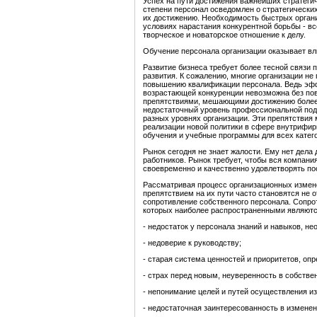
Успех на пути достижения важнейших стратегиче
степени персонал осведомлен о стратегических
их достижению. Необходимость быстрых орган
условиях нарастания конкурентной борьбы - в
творческое и новаторское отношение к делу.
Обучение персонала организации оказывает вл
Развитие бизнеса требует более тесной связи 
развития. К сожалению, многие организации н
повышению квалификации персонала. Ведь эфф
возрастающей конкуренции невозможна без по
препятствиями, мешающими достижению более 
недостаточный уровень профессиональной подг
разных уровнях организации. Эти препятствия 
реализации новой политики в сфере внутрифи
обучения и учебные программы для всех катег
Рынок сегодня не знает жалости. Ему нет дела
работников. Рынок требует, чтобы вся компан
своевременно и качественно удовлетворять п
Рассматривая процесс организационных измене
препятствием на их пути часто становятся не 
сопротивление собственного персонала. Сопро
которых наиболее распространенными являютс
- недостаток у персонала знаний и навыков, н
- недоверие к руководству;
- старая система ценностей и приоритетов, оп
- страх перед новым, неуверенность в собстве
- непонимание целей и путей осуществления и
- недостаточная заинтересованность в изменен