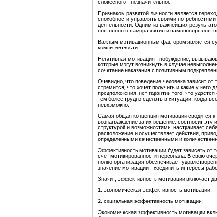
словесного - незначительное.
Признаком развитой личности является переход
способности управлять своими потребностями
деятельности. Одним из важнейших результато
постоянного саморазвития и самосовершенств
Важным мотивационным фактором является суб
компетентности.
Негативная мотивация - побуждение, вызывающ
которые могут возникнуть в случае невыполн
сочетание наказания с позитивным подкреплен
Очевидно, что поведение человека зависит от т
стремится, что хочет получить и какие у него 
предположения, нет гарантии того, что удастс
тем более трудно сделать в ситуации, когда вс
невозможно.
Самая общая концепция мотивации сводится к
вознаграждение за их решение, соотносит эту
структурой и возможностями, настраивает себ
расположение и осуществляет действия, приво
определенными качественными и количественн
Эффективность мотивации будет зависеть от то
счет мотивированности персонала. В свою оче
полно организация обеспечивает удовлетворен
значение мотивации - соединить интересы рабо
Значит, эффективность мотивации включает дв
1. экономическая эффективность мотивации;
2. социальная эффективность мотивации;
Экономическая эффективность мотивации вклю