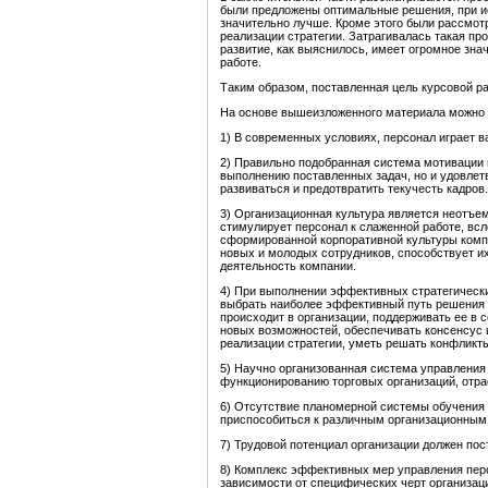
были предложены оптимальные решения, при и
значительно лучше. Кроме этого были рассмот
реализации стратегии. Затрагивалась такая п
развитие, как выяснилось, имеет огромное зна
работе.
Таким образом, поставленная цель курсовой ра
На основе вышеизложенного материала можно
1) В современных условиях, персонал играет в
2) Правильно подобранная система мотивации п
выполнению поставленных задач, но и удовлет
развиваться и предотвратить текучесть кадров.
3) Организационная культура является неотъе
стимулирует персонал к слаженной работе, всл
сформированной корпоративной культуры ком
новых и молодых сотрудников, способствует 
деятельность компании.
4) При выполнении эффективных стратегически
выбрать наиболее эффективный путь решения с
происходит в организации, поддерживать ее в
новых возможностей, обеспечивать консенсус 
реализации стратегии, уметь решать конфликт
5) Научно организованная система управлени
функционированию торговых организаций, отра
6) Отсутствие планомерной системы обучения 
приспособиться к различным организационным
7) Трудовой потенциал организации должен пос
8) Комплекс эффективных мер управления перс
зависимости от специфических черт организаци