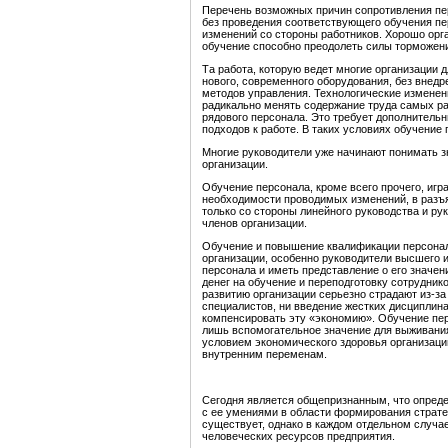
Перечень возможных причин сопротивления пер
без проведения соответствующего обучения пе
изменений со стороны работников. Хорошо орг
обучение способно преодолеть силы торможен
Та работа, которую ведет многие организации
нового, современного оборудования, без внед
методов управления. Технологические изменен
радикально менять содержание труда самых ра
рядового персонала. Это требует дополнитель
подходов к работе. В таких условиях обучени
Многие руководители уже начинают понимать з
организации.
Обучение персонала, кроме всего прочего, игр
необходимости проводимых изменений, в разъя
только со стороны линейного руководства и рук
членов организации.
Обучение и повышение квалификации персонал
организации, особенно руководители высшего и
персонала и иметь представление о его значен
денег на обучение и переподготовку сотруднико
развитию организации серьезно страдают из-з
специалистов, ни введение жестких дисциплин
компенсировать эту «экономию». Обучение пе
лишь вспомогательное значение для выживани
условием экономического здоровья организаци
внутренним переменам.
Сегодня является общепризнанным, что опреде
с ее умениями в области формирования страте
существует, однако в каждом отдельном случае
человеческих ресурсов предприятия.