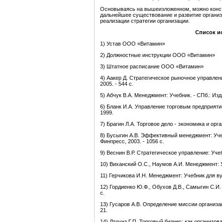
Основываясь на вышеизложенном, можно конст
дальнейшее существование и развитие органи
реализации стратегии организации.
Список
и
1) Устав ООО «Витамин»
2) Должностные инструкции ООО «Витамин»
3) Штатное расписание ООО «Витамин»
4) Аакер Д. Стратегическое рыночное управление
2005. - 544 с.
5) Абчук В.А. Менеджмент: Учебник. - СПб.: Из
6) Бланк И.А. Управление торговым предприяти
1999.
7) Брагин Л.А. Торговое дело - экономика и орг
8) Бусыгин А.В. Эффективный менеджмент: Уче
Финпресс, 2003. - 1056 с.
9) Веснин В.Р. Стратегическое управление: Учебн
10) Виханский О.С., Наумов А.И. Менеджмент: Уче
11) Герчикова И.Н. Менеджмент: Учебник для вуз
12) Гордиенко Ю.Ф., Обухов Д.В., Самыгин С.И. 
с.
13) Гусаров А.В. Определение миссии организац
21.
14) Дтоунз Г.П. Торговый бизнес: как организо