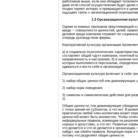
работников выше, если они обладают полномоч
даже если способ осуществления будет далек о
поздно теряют интерес и превращаются в циник
ощущают связь с организационной (корпоративн
1.3
О
рганизационн
ая
культ
Одним из важных признаков преуспевающей и 
кредо -- совокупности ценностей, целей, прав
деловое кредо компании отражает ее социальн
очередь руководством фирмы.
Корпоративная культура организации проявляет
а) в социально-психологических характеристик
составляет общий «дух» компании, понятный 
направленность и настроение; б) в наличии чет
которые выполняются персоналом, определенны
одеваться и вести себя в организации.
Организационная культура включает в себя три
1) набор общих ценностей или доминирующих 
2) набор норм поведения;
3) символы и символические действия для раз
1).
Общие ценности, пли доминирующие убеждения,
с точки зрения ее субъектов, а что нет. В разв
практически любой член коллектива может пере
ценностей может быть множество. Чтобы отлича
неформальные правила, влияющие на решения и 
хорошо и допустимо, а что нет. Развитые нор
что делается и что не делается в организации,
найдут, как обойти правила. Концепция норм в т
потому что разделяют общие ценности.