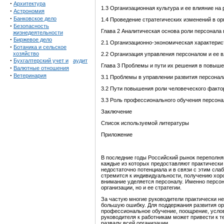
·
Архитектура
1.3 Организационная культура и ее влияние на
·
Астрономия
·
Банковское дело
1.4 Проведение стратегических изменений в ор
·
Безопасность
Глава 2 Аналитическая основа роли персонала
жизнедеятельности
·
Биржевое дело
2.1 Организационно-экономическая характери
·
Ботаника и сельское
хозяйство
2.2 Организация управления персоналом и ее в
·
Бухгалтерский учет и
аудит
Глава 3 Проблемы и пути их решения в повыше
·
Валютные отношения
·
Ветеринария
3.1 Проблемы в управлении развития персонал
3.2 Пути повышения роли человеческого фактор
3.3 Роль профессионального обучения персона
Заключение
Список используемой литературы
Приложение
В последние годы Российский рынок переполня
каждые из которых предоставляют практически 
недостаточно потенциала и в связи с этим сла
стремится к индивидуальности, получению хор
внимание уделяется персоналу. Именно персон
организации, но и ее стратегии.
За частую многие руководители практически н
большую ошибку. Для поддержания развития ор
профессиональное обучение, поощрение, услови
руководителя к работникам может привести к т
развалу всей организации.