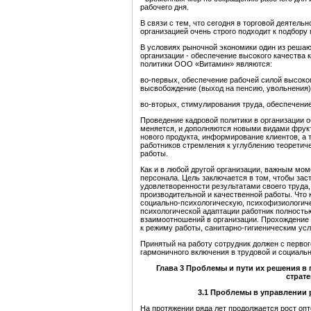
рабочего дня.
В связи с тем, что сегодня в торговой деятель
организацией очень строго подходит к подбору
В условиях рыночной экономики один из реша
организации - обеспечение высокого качества
политики ООО «Витамин» являются:
во-первых, обеспечение рабочей силой высоког
высвобождение (выход на пенсию, увольнения), 
во-вторых, стимулирования труда, обеспечени
Проведение кадровой политики в организации о
меняется, и дополняются новыми видами фрукто
нового продукта, информирование клиентов, а 
работников стремления к углублению теоретич
работы.
Как и в любой другой организации, важным мом
персонала. Цель заключается в том, чтобы зас
удовлетворенности результатами своего труда,
производительной и качественной работы. Что к
социально-психологическую, психофизиологиче
психологической адаптации работник полность
взаимоотношений в организации. Прохождение
к режиму работы, санитарно-гигиеническим усл
Принятый на работу сотрудник должен с первог
гармоничного включения в трудовой и социаль
Глава 3
Проблемы и пути их решения в
страт
3.1
П
роблемы
в управлении
На протяжении ряда лет продолжается рост оп