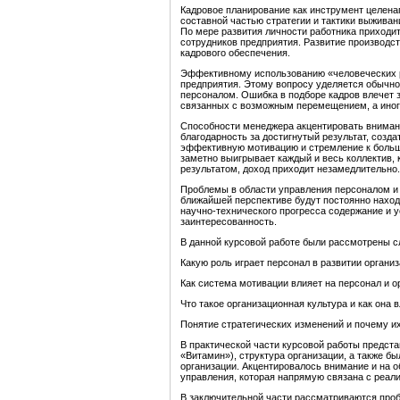
Кадровое планирование как инструмент целен
составной частью стратегии и тактики выжива
По мере развития личности работника приходи
сотрудников предприятия. Развитие производст
кадрового обеспечения.
Эффективному использованию «человеческих р
предприятия. Этому вопросу уделяется обычно
персоналом. Ошибка в подборе кадров влечет 
связанных с возможным перемещением, а иногд
Способности менеджера акцентировать внимани
благодарность за достигнутый результат, созд
эффективную мотивацию и стремление к большем
заметно выигрывает каждый и весь коллектив, 
результатом, доход приходит незамедлительно.
Проблемы в области управления персоналом и 
ближайшей перспективе будут постоянно наход
научно-технического прогресса содержание и 
заинтересованность.
В данной курсовой работе были рассмотрены 
Какую роль играет персонал в развитии организ
Как система мотивации влияет на персонал и о
Что такое организационная культура и как она 
Понятие стратегических изменений и почему их
В практической части курсовой работы предст
«Витамин»), структура организации, а также б
организации. Акцентировалось внимание и на о
управления, которая напрямую связана с реали
В заключительной части рассматриваются проб