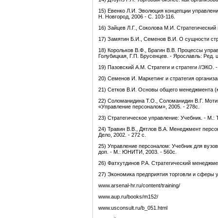
15) Евенко Л.И. Эволюция концепции управлени
Н. Новгород, 2006 - С. 103-116.
16) Зайцев Л.Г., Соколова М.И. Стратегический 
17) Замятин Б.И., Семенов В.И. О сущности стра
18) Корольков В.Ф., Брагин В.В. Процессы упра
Голубицкая, Г.П. Брусенцев. - Ярославль: Ред. ц
19) Пазовский А.М. Стратеги и стратеги //ЭКО. - 
20) Семенов И. Маркетинг и стратегия организаци
21) Сетков В.И. Основы общего менеджмента (кр
22) Соломанидина Т.О., Соломанидин В.Г. Моти
«Управление персоналом», 2005. - 278с.
23) Стратегическое управление: Учебник. - М.: Т
24) Травин В.В., Дятлов В.А. Менеджмент персон
Дело, 2002. - 272 с.
25) Управление персоналом: Учебник для вузов /
доп. - М.: ЮНИТИ, 2003. - 560с.
26) Фатхутдинов Р.А. Стратегический менеджмент: 
27) Экономика предприятия торговли и сферы ус
www.arsenal-hr.ru/content/training/
www.aup.ru/books/m152/
www.usconsult.ru/b_051.html