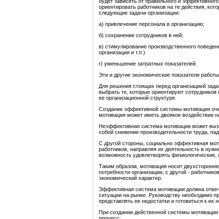
будет зависеть от правильного и эффективног
ориентировать работников на те действия, ко
следующие задачи организации:
а) привлечение персонала в организацию;
б) сохранение сотрудников в ней;
в) стимулирование производственного поведени
организации и т.п.)
г) уменьшение затратных показателей.
Эти и другие экономические показатели работы
Для решения стоящих перед организацией зад
выбрать те, которые ориентируют сотрудников 
ее организационной структуре.
Создание эффективной системы мотивации оче
мотивация может иметь двоякое воздействие 
Неэффективная система мотивации может вызва
собой снижение производительности труда, па
С другой стороны, социально эффективная мо
работников, направляя их деятельность в нужно
возможность удовлетворять физиологические, 
Таким образом, мотивация носит двухсторонню
потребности организации, с другой - работнико
экономический характер.
Эффективная система мотивации должна отвеч
ситуации на рынке. Руководству необходимо 
представлять ее недостатки и готовиться к их 
При создании действенной системы мотивации
процесс: