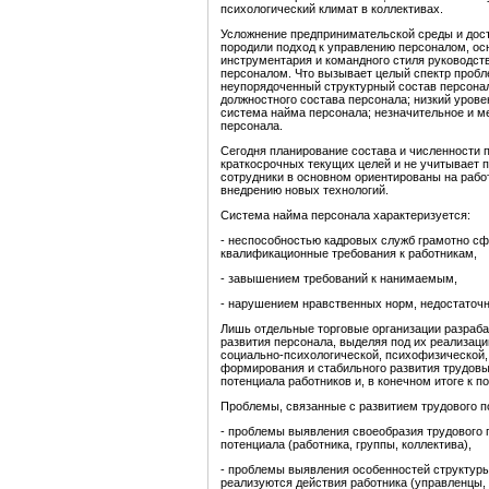
психологический климат в коллективах.
Усложнение предпринимательской среды и дос
породили подход к управлению персоналом, ос
инструментария и командного стиля руководст
персоналом. Что вызывает целый спектр пробле
неупорядоченный структурный состав персонал
должностного состава персонала; низкий уров
система найма персонала; незначительное и 
персонала.
Сегодня планирование состава и численности 
краткосрочных текущих целей и не учитывает п
сотрудники в основном ориентированы на рабо
внедрению новых технологий.
Система найма персонала характеризуется:
- неспособностью кадровых служб грамотно сф
квалификационные требования к работникам,
- завышением требований к нанимаемым,
- нарушением нравственных норм, недостаточн
Лишь отдельные торговые организации разраб
развития персонала, выделяя под их реализац
социально-психологической, психофизической,
формирования и стабильного развития трудовы
потенциала работников и, в конечном итоге к п
Проблемы, связанные с развитием трудового п
- проблемы выявления своеобразия трудового п
потенциала (работника, группы, коллектива),
- проблемы выявления особенностей структуры
реализуются действия работника (управленцы,