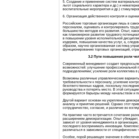
5. Создание и применение систем материальног
льгот социального характера и др.) и нематер
воспитательные мероприятия и др.) стимулиро
6. Организация действенного контроля и оценк
Российские торговые организации лишь в само
персоналом, оценивать и контролировать трудо
большинство методов его развития. Опыт, нако
как планомерное развитие трудового потенциал
в повышении уровня исполнительной дисциплин
издержек, повышении качества услуг, а, следо
образом, научно организованная система упр
функционированию торговых организаций, отра
3.
2
П
ути повышени
я
роли чел
Современный менеджмент создает предпосылки
возможностей: улучшение профессиональной п
подразделениями; усиление роли коллектива в
Возможны различные управленческие варианты
требовательности к персоналу, усиление контр
безответственных кадров, поскольку последние
руководства и потерять место. В этой ситуаци
формируются барьеры между начальством и п
Другой вариант основан на укреплении демокра
анализу и принятию решений. Однако этот прив
сотрудничество, согласие, и различие во взгл
На практике часто встречается сочетание разны
расширением демократизации. Опыт убеждает, ч
зависит от уровня менеджмента в организации,
последнего воспринимать инновации. Комплек
различаться в зависимости от специфических ч
Особое, порой решающее значение в обеспечен