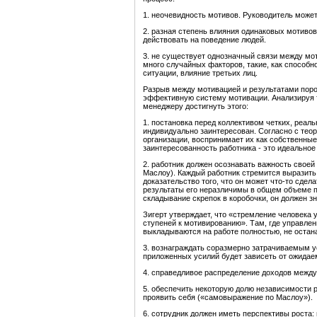
1. неочевидность мотивов. Руководитель может
2. разная степень влияния одинаковых мотивов
действовать на поведение людей.
3. не существует однозначный связи между мо
много случайных факторов, такие, как способн
ситуации, влияние третьих лиц.
Разрыв между мотивацией и результатами поро
эффективную систему мотивации. Анализируя т
менеджеру достигнуть этого:
1. постановка перед коллективом четких, реал
индивидуально заинтересован. Согласно с тео
организации, воспринимает их как собственные
заинтересованность работника - это идеальное
2. работник должен осознавать важность свое
Маслоу). Каждый работник стремится выразить с
доказательство того, что он может что-то сдел
результаты его неразличимы в общем объеме пр
складывание скрепок в коробочки, он должен зн
Зигерт утверждает, что «стремление человека у
ступеней к мотивированию». Там, где управле
выкладываются на работе полностью, не остан
3. вознаграждать соразмерно затрачиваемым у
приложенных усилий будет зависеть от ожидае
4. справедливое распределение доходов между
5. обеспечить некоторую долю независимости 
проявить себя («самовыражение по Маслоу»).
6. сотрудник должен иметь перспективы роста