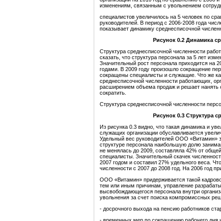
изменениям, связанным с увольнением сотрудн
специалистов увеличилось на 5 человек по сра
руководителей. В период с 2006-2008 года числ
показывает динамику среднесписочной численно
Рисунок 0.2 Динамика с
Структура среднесписочной численности работн
сказать, что структура персонала за 5 лет изм
Значительный рост персонала приходится на 20
годами. В 2009 году произошло сокращение пер
сокращены специалисты и служащие. Что же ка
среднесписочной численности работающих, орг
расширением объема продаж и решает нанять 
сократить.
Структура среднесписочной численности персо
Рисунок 0.3 Структура 
Из рисунка 0.3 видно, что такая динамика и ув
служащих организации обуславливается увели
Удельный вес руководителей ООО «Витамин» за
структуре персонала наибольшую долю занимаю
не менялась до 2009, составляла 42% от обще
специалисты. Значительный скачек численност
2007 годом и составил 27% удельного веса. Чт
численности с 2007 до 2008 год. На 2006 год 
ООО «Витамин» придерживается такой кадровой
тем или иным причинам, управление разрабат
высвобождающегося персонала внутри организ
увольнения за счет поиска компромиссных ре
- досрочного выхода на пенсию работников ст
- временных мер по сокращению рабочего дня и