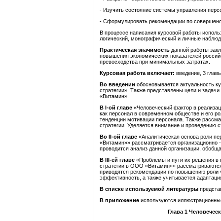
- Изучить состояние системы управления пер
- Сформулировать рекомендации по совершенс
В процессе написания курсовой работы испол
логический, монографический и личные наблюд
Практическая значимость
данной работы закл
повышения экономических показателей российс
превосходства при минимальных затратах.
Курсовая работа включает:
введение, 3 глав
Во введении
обосновывается актуальность ку
стратегии». Также представлены цели и задач
«Витамин».
В I-ой главе
«Человеческий фактор в реализац
как персонал в современном обществе и его р
тенденции мотивации персонала. Также рассма
стратегии. Уделяется внимание и проведению с
Во II-ой главе
«Аналитическая основа роли пе
«Витамин»» рассматривается организационно 
проводится анализ данной организации, обобщ
В III-ей главе
«Проблемы и пути их решения в 
стратегии в ООО «Витамин»» рассматриваютс
приводятся рекомендации по повышению роли ч
эффективность, а также учитывается адаптаци
В списке
используемой
литературы
предста
В приложение
используются иллюстрационные
Глава 1
Человеческ