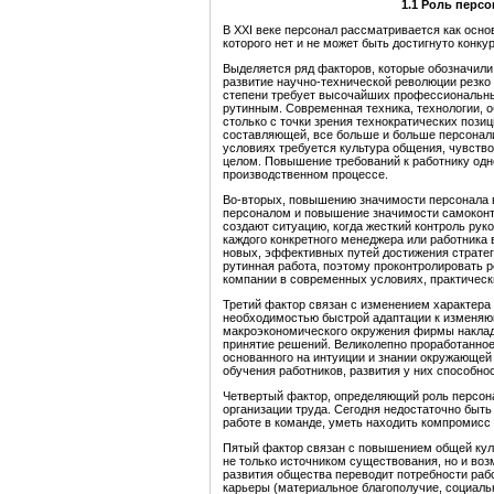
1.
1 Роль персо
В XXI веке персонал рассматривается как основ
которого нет и не может быть достигнуто конку
Выделяется ряд факторов, которые обозначили
развитие научно-технической революции резко 
степени требует высочайших профессиональны
рутинным. Современная техника, технологии, о
столько с точки зрения технократических пози
составляющей, все больше и больше персонали
условиях требуется культура общения, чувство
целом. Повышение требований к работнику одн
производственном процессе.
Во-вторых, повышению значимости персонала в
персоналом и повышение значимости самоконт
создают ситуацию, когда жесткий контроль ру
каждого конкретного менеджера или работника 
новых, эффективных путей достижения стратег
рутинная работа, поэтому проконтролировать р
компании в современных условиях, практическ
Третий фактор связан с изменением характера 
необходимостью быстрой адаптации к изменя
макроэкономического окружения фирмы наклад
принятие решений. Великолепно проработанное
основанного на интуиции и знании окружающей 
обучения работников, развития у них способно
Четвертый фактор, определяющий роль персон
организации труда. Сегодня недостаточно быт
работе в команде, уметь находить компромисс
Пятый фактор связан с повышением общей куль
не только источником существования, но и во
развития общества переводит потребности раб
карьеры (материальное благополучие, социаль