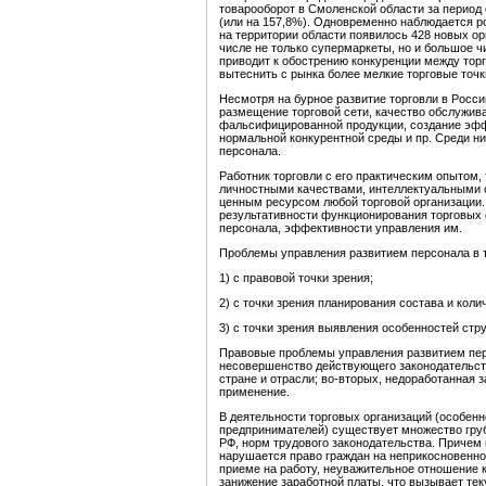
товарооборот в Смоленской области за период с 
(или на 157,8%). Одновременно наблюдается ро
на территории области появилось 428 новых ор
числе не только супермаркеты, но и большое ч
приводит к обострению конкуренции между тор
вытеснить с рынка более мелкие торговые точки
Несмотря на бурное развитие торговли в Росс
размещение торговой сети, качество обслужив
фальсифицированной продукции, создание эф
нормальной конкурентной среды и пр. Среди 
персонала.
Работник торговли с его практическим опытом
личностными качествами, интеллектуальными
ценным ресурсом любой торговой организации
результативности функционирования торговых 
персонала, эффективности управления им.
Проблемы управления развитием персонала в то
1) с правовой точки зрения;
2) с точки зрения планирования состава и коли
3) с точки зрения выявления особенностей стр
Правовые проблемы управления развитием перс
несовершенство действующего законодательст
стране и отрасли; во-вторых, недоработанная 
применение.
В деятельности торговых организаций (особенн
предпринимателей) существует множество груб
РФ, норм трудового законодательства. Причем
нарушается право граждан на неприкосновенно
приеме на работу, неуважительное отношение 
занижение заработной платы, что вызывает тек