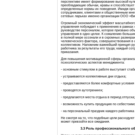
перспективе имеет формирование высокой куль
преобладающие обычаи, нравы и способствует
определенные нормы их поведения. Имидж орга
сотрудниками, клиентами и общественным мнен
сетевых ларьках именно организации ООО «Вита
Огромный экономический эффект масштабного 
управления побуждает к применению в рамках 
руководстве персоналом, которое призвано объ
управления в одно целое. К сожалению больши
в полной мере осознали и в скромных размера
человеческого фактора, совершенствования в 
коллективом. Напомним важнейший принцип ру
работника за результаты его труда; каждый сот
приказания.
Для повышения мотивационной сферы организ
психологических аспектов менеджмента:
- основным стимулом в работе выступает стаб
- устраиваются коллективные дни отдыха;
- предоставляются более комфортные условия 
- проводятся аутотренинги;
- предлагаются места отдыха в период отпуска;
- возможность купить продукцию по себестоимо
- на персональный праздник каждого работника 
Не смотря на то, что подобные цели расходую
может превзойти все ожидания.
3.3
Роль профессионального обу