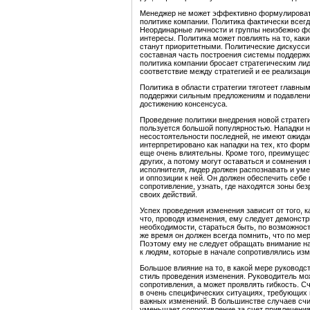
Менеджер не может эффективно формулировать
политике компании. Политика фактически всегд
Неординарные личности и группы неизбежно фо
интересы. Политика может повлиять на то, как
станут приоритетными. Политические дискусси
составная часть построения системы поддержки
политика компании бросает стратегическим ли
соответствие между стратегией и ее реализаци
Политика в области стратегии тяготеет главн
поддержки сильным предложениям и подавлени
достижению консенсуса.
Проведение политики внедрения новой стратеги
пользуется большой популярностью. Нападки н
несостоятельности последней, не имеют ожида
интерпретировано как нападки на тех, кто фор
еще очень влиятельны. Кроме того, преимущес
других, а потому могут оставаться и сомнения 
исполнителя, лидер должен распознавать и ум
и оппозиции к ней. Он должен обеспечить себе
сопротивление, узнать, где находятся зоны бе
своих действий.
Успех проведения изменения зависит от того, к
что, проводя изменения, ему следует демонстр
необходимости, стараться быть, по возможнос
же время он должен всегда помнить, что по м
Поэтому ему не следует обращать внимание н
к людям, которые в начале сопротивлялись изм
Большое влияние на то, в какой мере руководс
стиль проведения изменения. Руководитель мо
сопротивления, а может проявлять гибкость. С
в очень специфических ситуациях, требующих 
важных изменений. В большинстве случаев счи
уменьшает сопротивление за счет привлечения 