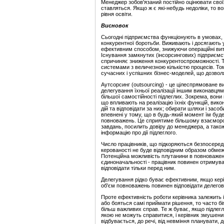
Менеджер зобов'язаний постійно оцінювати своїх 
ставляться. Якщо ж є які-небудь недоліки, то в
рівня освіти.
Висновок
Сьогодні підприємства функціонують в умовах, 
конкурентної боротьби. Виживають і досягають ус
ефективним способом, знижуючи операційні витра
Існування замкнутих (інсорсингових) підприємст
спричиняє зниження конкурентоспроможності. Т
системами з величезною кількістю процесів. То
сучасних і успішних бізнес-моделей, що дозвол
Аутсорсинг (outsourcing) - це цілеспрямоване ви
делегування їхньої реалізації іншим виконавця
більшої самостійності підлеглих. Зокрема, вони
що впливають на реалізацію їхніх функцій, вико
дій та відповідати за них; обирати шляхи і засо
впевнені у тому, що в будь-який момент їм буд
повноважень. Це сприятиме більшому взаєморо
завдань, посилить довіру до менеджера, а також
інформацію про дії підлеглого.
Число працівників, що підкоряються безпосеред
керованості не буде відповідним образом обмеж
Потенційна можливість плутанини в повноваже
єдиноначальності - працівник повинен отримува
відповідати тільки перед ним.
Делегування рідко буває ефективним, якщо кері
об'єм повноважень повинен відповідати делегова
Проте ефективність роботи керівника залежить 
або бояться самі приймати рішення, то часто бі
більш важливих справ. Те ж буває, якщо підлеглі
якою не можуть справитися, і керівник змушений
відбувається, до речі, від невміння планувати, 