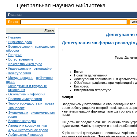
Центральная Научная Библиотека
Главная
Поиск:
Меню
Делегування 
·
Главная
·
Биржевое дело
Делегування як форма розподіл
·
Военное дело и
гражданская
оборона
4
·
Геодезия
Тема: Делегув
·
Естествознание
·
Искусство и культура
·
Краеведение и
этнография
Вступ
·
Культурология
Поняття делегування
·
Международное
публичное
Делегування повноважень в діяльності
право
Обов'язки працівника при керівництві з
·
Менеджмент и трудовые
Висновок
отношения
Використана література
·
Оккультизм и уфология
Вступ
·
Религия и мифология
·
Теория государства и
права
Завдяки чому потрапили на свої посади не все,
·
свою роботу рядових співробітників краще за ре
Транспорт
- не тільки кращий фахівець, але ще і організат
·
Экономика и
экономическая
ними.
теория
·
Военная кафедра
Ніщо так не впадає в очі і не наносить такої утр
·
Авиация и космонавтика
підлеглими. Навіть пропуски в спеціальній освіт
·
Административное право
Керівництво і делегування - синоніми. Керівник
·
Арбитражный процесс
не справжній керівник. Поки він не навчиться р