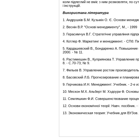
коли підлеглий не вміє з ним розмовляти, по сут
і інструкцій.
Використана література
1. Андрушків Б.М. Кузьмін О. Є. Основи менеджме
2. Веснін В.Р. "Основі менеджменту", М., - 1999
3. Герасимчук В.Г. Стратегічне управління підп
4. Котлер Ф. Маркетинг и менеджмент. - СПб: Пи
5. Кардашевский В., Бондаренко А. Повышение п
2000. - № 11.
6. Растимешин В., Куприянова Т. Управление про
8. - С.70-73; № 9.
7. Фильев В. Управление ростом производительно
8. Басовский Л.Б. Прогнозирование и планирова
9. Герчикова И.Н. Менеджмент: Учебник. - 2-е из
10. Мескон М.Х. Альберт М. Хэдоури Ф. Основы 
11. Семляшкин Ф.И. Совершенствование процесс
12. Основи економічної теорії: Навч. посібник. - 
13. Экономическая теория: Учебник для ВУЗов. П