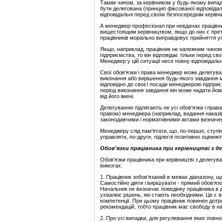
Таким чином, за керівником у будь-якому випад
бути делегована (принцип фіксованої відповідал
відповідальні перед своїм безпосереднім керівн
А менеджер-професіонал при невдачах працівник
вищестоящим керівництвом, якщо до них є претен
працівників морально виправдовує прийняття уп
Якщо, наприклад, працівник не належним чином
підприємства, то він відповідає тільки перед с
Менеджер у цій ситуації несе повну відповідал
Свої обов'язки і права менеджер може делегува
виконання або вирішення будь-якого завдання 
відповідно до своєї посади менеджерові підпри
період виконання завдання він може надати йому
від його імені.
Делегуванню підлягають не усі обов'язки і прав
правом) менеджера (наприклад, видання наказів,
законодавчими і нормативними актами визначено 
Менеджеру слід пам'ятати, що, по-перше, ступін
управляти, по-друге, підлеглі позитивно оцінюю
Обов'язки працівника при керівництві з д
Обов'язки працівника при керівництві з делегу
вимогах:
1. Працівник зобов'язаний в межах діапазону, що
Самостійно діяти і вирішувати - прямий обов'язо
Начальник не визначає поведінку працівника в 
ухвалює рішень, які стають необхідними. Це є в
компетенції. При цьому працівник повинен дотр
рекомендацій, тобто працівник має свободу в 
2. Про усі випадки, для регулювання яких повн