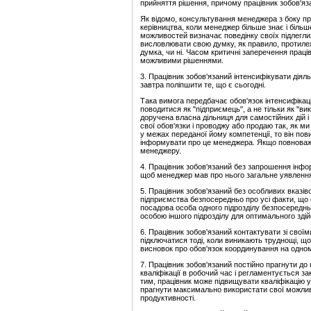
прийняття рішення, причому працівник зобов'яз
Як відомо, консультування менеджера з боку пр
керівництва, коли менеджер більше знає і більше 
можливостей визначає поведінку своїх підлеглих
висловлювати свою думку, як правило, протиле
думка, чи ні. Часом критичні заперечення праці
можливими рішеннями.
3. Працівник зобов'язаний інтенсифікувати діяль
завтра поліпшити те, що є сьогодні.
Така вимога передбачає обов'язок інтенсифікаці
поводитися як "підприємець", а не тільки як "ви
доручена власна дільниця для самостійних дій і 
свої обов'язки і проводжу або продаю так, як м
у межах переданої йому компетенції, то він пов
інформувати про це менеджера. Якщо повноваже
менеджеру.
4. Працівник зобов'язаний без запрошення інфо
щоб менеджер мав про нього загальне уявлення і м
5. Працівник зобов'язаний без особливих вказі
підприємства безпосередньо про усі факти, що 
посадова особа одного підрозділу безпосереднь
особою іншого підрозділу для оптимального здій
6. Працівник зобов'язаний контактувати зі сво
підключатися тоді, коли виникають труднощі, що
висновок про обов'язок координування на одному
7. Працівник зобов'язаний постійно прагнути д
кваліфікації в робочий час і регламентується 
тим, працівник може підвищувати кваліфікацію 
прагнути максимально використати свої можливос
продуктивності.