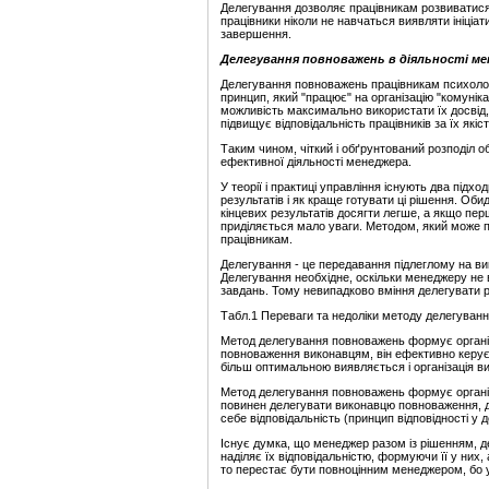
Делегування дозволяє працівникам розвиватися. 
працівники ніколи не навчаться виявляти ініціат
завершення.
Делегування повноважень в діяльності м
Делегування повноважень працівникам психологі
принцип, який "працює" на організацію "комуні
можливість максимально використати їх досвід, 
підвищує відповідальність працівників за їх якіст
Таким чином, чіткий і обґрунтований розподіл об
ефективної діяльності менеджера.
У теорії і практиці управління існують два підхо
результатів і як краще готувати ці рішення. Об
кінцевих результатів досягти легше, а якщо пер
приділяється мало уваги. Методом, який може 
працівникам.
Делегування - це передавання підлеглому на вик
Делегування необхідне, оскільки менеджеру не
завдань. Тому невипадково вміння делегувати 
Табл.1 Переваги та недоліки методу делегуван
Метод делегування повноважень формує організ
повноваження виконавцям, він ефективно керує
більш оптимальною виявляється і організація в
Метод делегування повноважень формує організ
повинен делегувати виконавцю повноваження, до
себе відповідальність (принцип відповідності у д
Існує думка, що менеджер разом із рішенням, дел
наділяє їх відповідальністю, формуючи її у них, 
то перестає бути повноцінним менеджером, бо у