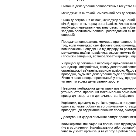
Питання делегування повноважень стосується 
Менеджмент як такий неможливий без делегува
Якщо делегування немає, менеджер змушений ви
цілей, що стоять перед організацією. Але це н
необхідно передавати частину своїх прав і обов'
завдань робітникам повинен розглядатися як п
операцій.
Передача повноважень можлива при наявності в
тоді, коли менеджер сам формує свою команду.
повноважень, невіддільне від підбору та розстан
менеджера знайти працівника, якому можуть бу
і проміжні завдання, встановлювати критерії, оц
У процесі делегування необхідно враховувати пс
менеджер і співробітник, якому делеговані повно
організацією і зв'язані взаємною довірою. Якщо
природно, будь-яке делегування буде сприйняте 
Якщо ж виконавець переконаний у тому, що дел
уміння, то ефект делегування зросте.
Невміння і небажання делегувати повноваження 
утриманство, прагнення максимально обмежити 
привід для звертання до начальства. Шкідливіст
Керівники, що можуть успішно управляти групою
один з аспектів роботи всього колективу, стверд
приводить до одержання високих посад, окладів 
Делегування дедалі сильніше втягує працівників 
Коли керівник покладає на працівників відповід
(не має значення, індивідуальних або групових)
участь у житті організації та успіху в роботі свого