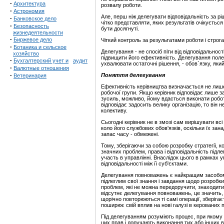
·
Архитектура
розвалу роботи.
·
Астрономия
Але, перш ніж делегувати відповідальність за рі
·
Банковское дело
чітко представляти, яких результатів очікується 
·
Безопасность
бути досягнуті.
жизнедеятельности
·
Биржевое дело
Чіткий контроль за результатами роботи і строг
·
Ботаника и сельское
Делегування - не спосіб піти від відповідальнос
хозяйство
підвищити його ефективність. Делегування полег
·
Бухгалтерский учет и
аудит
ухвалювати остаточні рішення, - обов`язку, який
·
Валютные отношения
·
Поняття делегування
Ветеринария
Ефективність керівництва визначається не лише
робочої групи. Якщо керівник відповідає лише з
зусиль, можливо, йому вдасться виконати роботу
відповідає задосить велику організацію, то ві
колективу.
Сьогодні керівник не в змозі сам вирішувати всі
коло його службових обов'язків, оскільки їх занад
запас часу - обмежені.
Тому, зберігаючи за собою розробку стратегії, 
значних проблем, права і відповідальність підле
участь в управлінні. Внаслідок цього в рамках у
відповідальності між її суб'єктами.
Делегування повноважень є найкращим засобом
підлеглим свої знання і завдання щодо розробк
проблем, які не можна передоручити, знаходити 
відсутнє делегування повноважень, це значить, 
щорічно повторюються ті самі операції, зберігає
поширює свій вплив на нові галузі в керованих 
Під делегуванням розуміють процес, при якому
цих прав і доручають виконання тих або інших ви