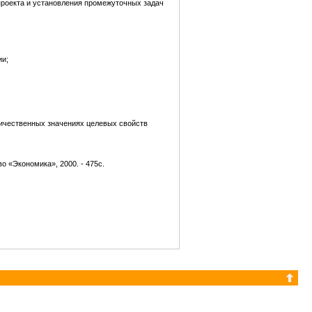
проекта и установления промежуточных задач
ии;
ичественных значениях целевых свойств
о «Экономика», 2000. - 475с.