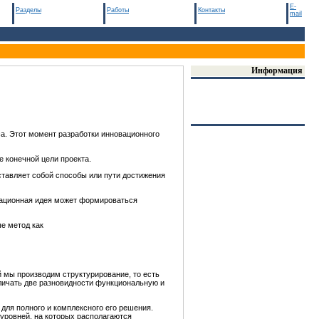
E-
Разделы
Работы
Контакты
mail
Информация
са. Этот момент разработки инновационного
е конечной цели проекта.
ставляет собой способы или пути достижения
вационная идея может формироваться
е метод как
 мы производим структурирование, то есть
личать две разновидности функциональную и
для полного и комплексного его решения.
 уровней, на которых располагаются