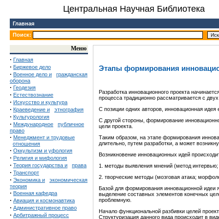
Центральная Научная Библиотека
Главная
Поиск:
Меню
·
Главная
·
Биржевое дело
Этапы формирования инновацио
·
Военное дело и
гражданская
оборона
·
Геодезия
Разработка инновационного проекта начинаетс
·
Естествознание
процесса традиционно рассматривается с двух
·
Искусство и культура
·
С позиции одних авторов, инновационная идея 
Краеведение и
этнография
·
Культурология
С другой стороны, формирование инновационной
·
Международное
публичное
цели проекта.
право
·
Менеджмент и трудовые
Таким образом, на этапе формирования иннов
длительно, путем разработки, а может возникн
отношения
·
Оккультизм и уфология
Возникновение инновационных идей происходит
·
Религия и мифология
·
Теория государства и
права
1. методы выявления мнений (метод интервью; 
·
Транспорт
2. творческие методы (мозговая атака; морфоло
·
Экономика и
экономическая
теория
Базой для формирования инновационной идеи я
·
Военная кафедра
выделение составных элементов конечных целе
·
проблемную.
Авиация и космонавтика
·
Административное право
Начало функциональной разбивки целей проект
·
Арбитражный процесс
Структуризация данного вида происходит в ви