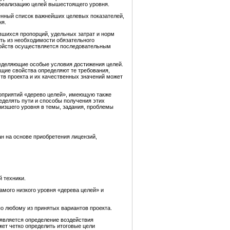
 реализацию целей вышестоящего уровня.
енный список важнейших целевых показателей,
ня.
шихся пропорций, удельных затрат и норм
ть из необходимости обязательного
войств осуществляется последовательным
ределяющие особые условия достижения целей.
щие свойства определяют те требования,
тв проекта и их качественных значений может
оприятий «дерево целей», имеющую также
еделять пути и способы получения этих
изшего уровня в темы, задания, проблемы
н на основе приобретения лицензий,
 техники.
амого низкого уровня «дерева целей» и
о любому из принятых вариантов проекта.
является определение воздействия
жет четко определить итоговые цели