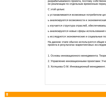
разрабатываемого проекта, поэтому собственн
ее реализации по отдельным временным перио
С этой целью:
ь устанавливаются возможные потребители цел
ь анализируются возможности и экономическа
ь изучается структура отраслей, обеспечиваю
ь анализируются новые сферы использования к
ь исследуются экономические и социальные по
На данном этапе обычно используются общие 
проекта в результатах маркетинговых исследов
1. Основы инновационного менеджмента: Теория 
2. Управление инновационными проектами: Учеб.
3. Хотяшева О.М. Инновационный менеджмент. - 