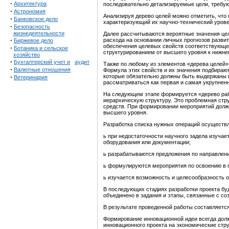
·
Архитектура
последовательно детализируемые цели, требу
·
Астрономия
Анализируя дерево целей можно отметить, что
·
Банковское дело
характеризующий их научно-технический уров
·
Безопасность
жизнедеятельности
Далее рассчитываются вероятные значения це
·
расхода на основании личных прогнозов разви
Биржевое дело
обеспечения целевых свойств соответствующе
·
Ботаника и сельское
структурированием от высшего уровня к нижне
хозяйство
·
Бухгалтерский учет и
аудит
Также по любому из элементов «дерева целей»
·
Валютные отношения
Формула этих свойств и их значения подбираю
·
которые обязательно должны быть выдержаны п
Ветеринария
рассматриваться как первая и самая укрупнен
На следующем этапе формируется «дерево раб
иерархическую структуру. Это проблемная стру
средств. При формировании мероприятий долже
высшего уровня.
Разработка списка нужных операций осуществл
ь при недостаточности научного задела изуча
оборудования или документации;
ь разрабатываются предложения по направлени
ь формулируются мероприятия по освоению в 
ь изучается возможность и целесообразность 
В последующих стадиях разработки проекта буд
объединено в задания и этапы, связанные с с
В результате проведенной работы составляетс
Формирование инновационной идеи всегда дол
инновационного проекта на экономические стру