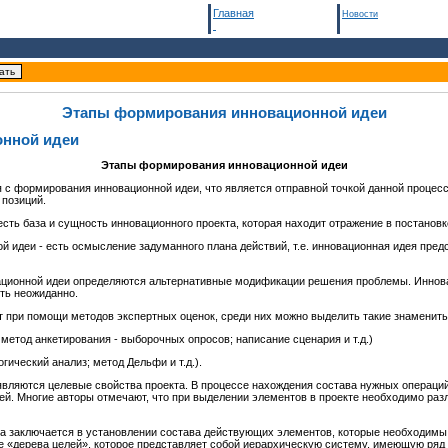
Главная
Новости
Этапы формирования инновационной идеи
нной идеи
Этапы формирования инновационной идеи
я с формирования инновационной идеи, что является отправной точкой данной процес
 позиций.
есть база и сущность инновационного проекта, которая находит отражение в постановк
 идеи - есть осмысление задуманного плана действий, т.е. инновационная идея пред
ационной идеи определяются альтернативные модификации решения проблемы. Инно
уть неожиданно.
 при помощи методов экспертных оценок, среди них можно выделить такие знамениты
метод анкетирования - выборочных опросов; написание сценария и т.д.)
гический анализ; метод Дельфи и т.д.).
вляются целевые свойства проекта. В процессе нахождения состава нужных операций
й. Многие авторы отмечают, что при выделении элементов в проекте необходимо раз
а заключается в установлении состава действующих элементов, которые необходимы 
де «дерева целей», которое представляет собой иерархическую систему, имеющую ряд