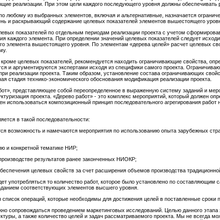
ющие реализации. При этом цели каждого последующего уровня должны обеспечивать
 по любому из выбранных элементов, включая и альтернативные, назначается огранич
ень и раскрывающий содержание целевых показателей элементов вышестоящего уров
левых показателей по отдельным периодам реализации проекта с учетом сформировав
тия каждого элемента. При определении значений целевых показателей следует исходи
го элемента вышестоящего уровня. По элементам «дерева целей» расчет целевых с
му.
 кроме целевых показателей, рекомендуется находить ограничивающие свойства, оп
тся и аргументируются экспертами исходя из специфики самого проекта. Ограничиваю
ри реализации проекта. Таким образом, установление состава ограничивающих свойс
ная стадия технико-экономического обоснования модификация реализации проекта.
от», представляющее собой переопределенное в выраженную систему заданий и мер
ктуризация проекта. «Дерево работ» - это комплекс мероприятий, который должен опр
н использоваться композиционный принцип последовательного агрегирования работ н
яется в такой последовательности:
ется возможность и намечаются мероприятия по использованию опыта зарубежных стра
ю и конкретной тематике НИР;
производстве результатов ранее законченных НИОКР;
обеспечения целевых свойств за счет расширения объемов производства традиционной
ет употребляться то количество работ, которое было установлено по составляющим с
озданием соответствующих элемeнтов высшего yровня.
я список операций, которые необходимы для достижения целей в поставленные сроки п
жно сопровождаться проведением маркетинговых исследований. Целью данного этапа 
ктуры, а также количество целей и задач рассматриваемого проекта. Мы не всегда мо