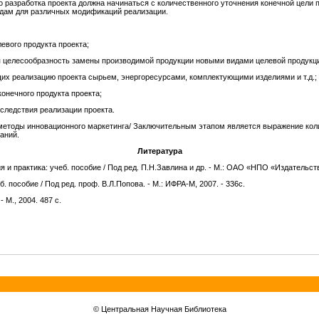
о разработка проекта должна начинаться с количественного уточнения конечной цели 
дам для различных модификаций реализации.
евого продукта проекта;
я целесообразность замены производимой продукции новыми видами целевой продукц
щих реализацию проекта сырьем, энергоресурсами, комплектующими изделиями и т.д.;
онечного продукта проекта;
следствия реализации проекта.
методы инновационного маркетинга/ Заключительным этапом является выражение кол
аний.
Литература
и практика: учеб. пособие / Под ред. П.Н.Завлина и др. - М.: ОАО «НПО «Издательств
 пособие / Под ред. проф. В.Л.Попова. - М.: ИФРА-М, 2007. - 336с.
М., 2004. 487 с.
© Центральная Научная Библиотека