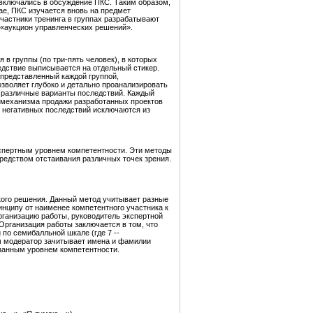
 включались в обсуждение ПКС. Таким образом,
ае, ПКС изучается вновь на предмет
астники тренинга в группах разрабатывают
«аукцион управленческих решений».
в группы (по три-пять человек), в которых
едствие выписывается на отдельный стикер.
представленный каждой группой,
озволяет глубоко и детально проанализировать
ь различные варианты последствий. Каждый
 механизма продажи разработанных проектов
 негативных последствий исключаются из
спертным уровнем компетентности. Эти методы
едством отстаивания различных точек зрения.
кого решения. Данный метод учитывает разные
инципу от наименее компетентного участника к
рганизацию работы, руководитель экспертной
 Организация работы заключается в том, что
по семибалльной шкале (где 7 --
ем модератор зачитывает имена и фамилии
азанным уровнем компетентности.