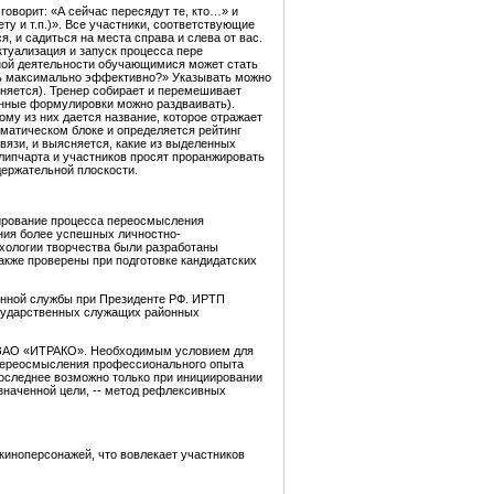
 говорит: «А сейчас пересядут те, кто…» и
у и т.п.)». Все участники, соответствующие
, и садиться на места справа и слева от вас.
ктуализация и запуск процесса пере
ной деятельности обучающимися может стать
ать максимально эффективно?» Указывать можно
аняется). Тренер собирает и перемешивает
женные формулировки можно раздваивать).
му из них дается название, которое отражает
ематическом блоке и определяется рейтинг
язи, и выясняется, какие из выделенных
липчарта и участников просят проранжировать
держательной плоскости.
ирование процесса переосмысления
ния более успешных личностно-
хологии творчества были разработаны
акже проверены при подготовке кандидатских
енной службы при Президенте РФ. ИРТП
осударственных служащих районных
а ЗАО «ИТРАКО». Необходимым условием для
 переосмысления профессионального опыта
следнее возможно только при инициировании
значенной цели, -- метод рефлексивных
киноперсонажей, что вовлекает участников