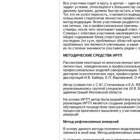
Все участники сидят в кругу, в центре -- один 
задает условие, относящееся к большинству си
данному критерию, должны быстро встать и пере
Тот, кто не успел пересесть, становится водя
осмысления стереотипов личностно-профессио
метод модерации. Всем участникам раздаются 
как личные, так и профессиональные причины,
стикеры, после чего зачитывает каждый ответ
Стикеры с ответами участников наклеиваются н
общее содержание блока («оргструктура», «мот
последних (по сути, проблемных областей орг
проблемных зон являются ключевыми, а какие 
их по степени значимости (поставить рядом с 
МЕТОДИЧЕСКИЕ СРЕДСТВА ИРТП
Рассмотрим некоторые из многочисленных мет
личностных, поведенческих и профессиональны
профессиональных моделей самореализации. П
доктором психологических наук, профессором 
диссертаций И.В. Байера, Е.П. Варламовой, О.А
Автор (совместно с С.Ю. Степановым и Е.А. Я
реализовывались группой специалистов (И.В. 
администраций Московской области.
На основе ИРТП автор была разработана внут
реализации ИРТП является создание рефлекси
обучающихся посредством «расшатывания» (пе
процессов креативного мышления у участников
инверсий.
Метод рефлексивных инверсий
В основу данного метода положено моделирова
тренинга в иной мир. Метод рефлексивных инве
1) получить практический опыт переосмыслени