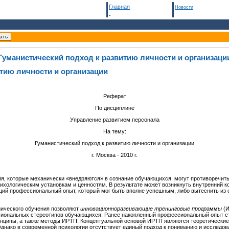
Главная
Новости
Гуманистический подход к развитию личности и организаци
тию личности и организации
Реферат
По дисциплине
Управление развитием персонала
На тему:
Гуманистический подход к развитию личности и организации
г. Москва - 2010 г.
я, которые механически «внедряются» в сознание обучающихся, могут противоречи
сихологическим установкам и ценностям. В результате может возникнуть внутренний 
ий профессиональный опыт, который мог быть вполне успешным, либо вытеснить из 
ического обучения позволяют
инновационноразвивающие тренинговые программы
(
иональных стереотипов обучающихся. Ранее накопленный профессиональный опыт с
нципы, а также методы ИРТП. Концептуальной основой ИРТП являются теоретические 
Однако в современной психологии отсутствует единый подход к пониманию и исследов