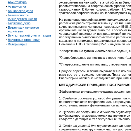
·
Архитектура
экспериментальных работ в этой области было 
·
рассматривалась на теоретическом уровне пси
Астрономия
самосознания. В более поздних работах Н.Г. А
·
Банковское дело
трактовали рефлексию как «высвобождение» суб
·
Безопасность
жизнедеятельности
На выявление специфики
коммуникативного 
·
Биржевое дело
рефлексия рассматривается как существенная 
качество познания человека человеком» [5-8].
·
Ботаника и сельское
«размышление за другое лицо, т.е. способность
хозяйство
«социальной психологии под рефлексией поним
·
Бухгалтерский учет и
аудит
исследованию
личностного аспекта
рефлексии
·
Валютные отношения
характерно понимание рефлексии как процесс
·
Ветеринария
Семенов и С.Ю. Степанов [15-16] выделили не
?? переживание тупика и осмысление задачи, 
?? апробирование личностных стереотипов (ша
?? переосмысление личностных стереотипов, п
Процесс переосмысления выражается в изменени
виде соответствующих поступков. При этом пер
Рассмотрим ключевые методические принципы
МЕТОДИЧЕСКИЕ ПРИНЦИПЫ ПОСТРОЕНИЯ
Эффективная инновационно-развивающая прог
1.
Создание системы условий для развития
л
психологические и профессиональные ресурсы
экзистенциальными феноменами, смыслами, ц
2.
Целостное восприятие личности обучающ
приближенности моделируемых на тренинге сит
создается дефицит интеллектуальных, эмоцио
3.
Создание условий для переосмысления ст
сохранении их конструктивной части и достраив