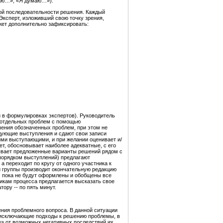
таю…», «Я думаю…»).
ной последовательности решения. Каждый
Эксперт, изложивший свою точку зрения,
жет дополнительно зафиксировать:
й в формулировках экспертов). Руководитель
и отдельных проблем с помощью
шения обозначенных проблем, при этом не
дующие выступления и сдают свои записи
ими выступающими, и при желании оценивает и/
т, обосновывает наиболее адекватные, с его
писывает предложенные варианты решений рядом с
 порядком выступлений) предлагают
 переходит по кругу от одного участника к
 группы производит окончательную редакцию
р, пока не будут оформлены и обобщены все
никам процесса предлагается высказать свое
ору -- по пять минут.
ния проблемного вопроса. В данной ситуации
моисключающие подходы к решению проблемы, в
» от возможных негативных последствий их