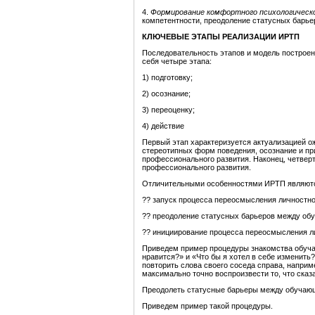
4.
Формирование комфортного психологическо
компетентности, преодоление статусных барье
КЛЮЧЕВЫЕ ЭТАПЫ РЕАЛИЗАЦИИ ИРТП
Последовательность этапов и модель построен
себя четыре этапа:
1) подготовку;
2) осознание;
3) переоценку;
4) действие
Первый этап характеризуется актуализацией о
стереотипных форм поведения, осознание и пр
профессионального развития. Наконец, четвер
профессионального развития.
Отличительными особенностями ИРТП являют
?? запуск процесса переосмысления личностн
?? преодоление статусных барьеров между об
?? инициирование процесса переосмысления л
Приведем пример процедуры знакомства обучающ
нравится?» и «Что бы я хотел в себе изменить?
повторить слова своего соседа справа, напри
максимально точно воспроизвести то, что сказа
Преодолеть статусные барьеры между обучающ
Приведем пример такой процедуры.