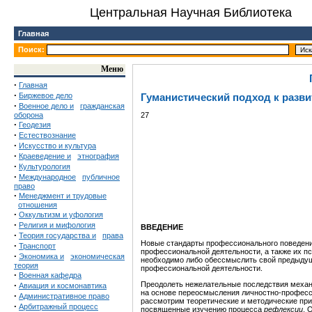
Центральная Научная Библиотека
Главная
Поиск:
Меню
·
Главная
·
Биржевое дело
Гуманистический подход к разви
·
Военное дело и
гражданская
оборона
27
·
Геодезия
·
Естествознание
·
Искусство и культура
·
Краеведение и
этнография
·
Культурология
·
Международное
публичное
право
·
Менеджмент и трудовые
отношения
·
Оккультизм и уфология
·
Религия и мифология
ВВЕДЕНИЕ
·
Теория государства и
права
Новые стандарты профессионального поведени
·
Транспорт
профессиональной деятельности, а также их п
·
Экономика и
экономическая
необходимо либо обессмыслить свой предыдущ
теория
профессиональной деятельности.
·
Военная кафедра
·
Преодолеть нежелательные последствия механ
Авиация и космонавтика
на основе переосмысления личностно-професс
·
Административное право
рассмотрим теоретические и методические при
·
Арбитражный процесс
посвященные изучению процесса
рефлексии
. 