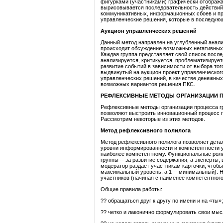
фигурками (участниками) графически отобража
вырисовывается последовательность действий 
коммуникативных, информационных сбоев и пр
управленческие решения, которые в последую
Аукцион управленческих решений
Данный метод направлен на углубленный анализ
происходит обсуждение возможных негативных 
Каждая группа представляет свой список посл
анализируется, критикуется, проблематизирует
развитие событий в зависимости от выбора то
выдвинутый на аукцион проект управленческо
управленческих решений, в качестве денежных
возможных вариантов решения ПКС.
РЕФЛЕКСИВНЫЕ МЕТОДЫ ОРГАНИЗАЦИИ
Рефлексивные методы организации процесса г
позволяют выстроить инновационный процесс 
Рассмотрим некоторые из этих методов.
Метод рефлексивного полилога
Метод рефлексивного полилога позволяет дета
уровни информированности и компетентности у
наиболее компетентному. Функциональные роли
группы -- за развитие содержания, а эксперты
модератор раздает участникам карточки, чтобы
максимальный уровень, а 1 -- минимальный). 
участников (начиная с наименее компетентног
Общие правила работы:
?? обращаться друг к другу по имени и на «ты»;
?? четко и лаконично формулировать свои мыс