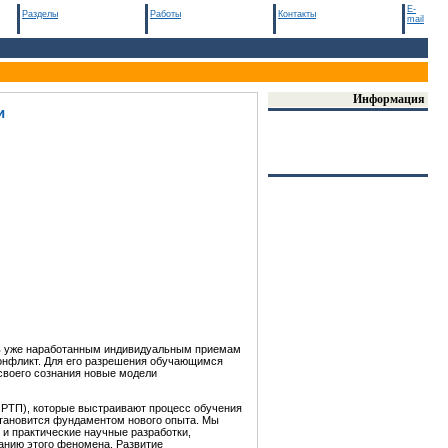
E-
Разделы
Работы
Контакты
mail
Информация
и
ть уже наработанным индивидуальным приемам
конфликт. Для его разрешения обучающимся
своего сознания новые модели
ИРТП), которые выстраивают процесс обучения
тановится фундаментом нового опыта. Мы
и практические научные разработки,
анию этого феномена. Развитие