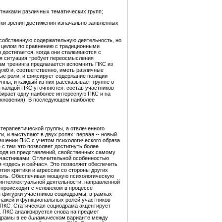
тниками различных тематических групп;
очки зрения достижения изначально заявленных
 собственную содержательную деятельность, но
в целом по сравнению с традиционными
остигается, когда они сталкиваются с
я ситуация требует переосмысления
ам тренинга предлагается вспомнить ПКС из
жб и, соответственно, иметь различные
ые роли, и фиксирует содержание позиции
пы, и каждый из них рассказывает группе о
я каждой ПКС уточняются: состав участников
бирает одну наиболее интересную ПКС и на
икновения). В последующем наиболее
 терапевтической группы, а отвлеченного
, и выступают в двух ролях: первая -- новый
решении ПКС с учетом психологического образа
с тем это позволяет достигнуть более
ходя из представлений, свойственных самому
 участниками. Отличительной особенностью
 «здесь и сейчас». Это позволяет обеспечить
тия критики и агрессии со стороны других
ю роль. Обеспечивая мощную психологическую
интеллектуальной деятельности, направленной
 происходит с человеком в процессе
 фигурки участников социодрамы, в рамках
нажей и функциональных ролей участников
 ПКС. Статическая социодрама акцентирует
 ПКС анализируется снова на предмет
драмы в ее
динамическом
варианте между