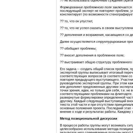
?? не использовать оценочные суждения (крит
Формирование проблемного поля
заключается 
последующий эксперт не повторяет проблем, у
конспектирует (по возможности стенографируе
?? то, что он упустил;
?? то, что не успел сказать в своем выступлени
?? дополнения и возражения, касающиеся со д
Далее осуществляется
структурирование про
?? обобщает проблемы;
?? вносит дополнения в проблемное поле;
?? выстраивает общую структуру проблемного 
Его задача -- создать общий список проблем, 
экспертной группы выписывает итоговый переч
соответствующих вопросов (в соответствии со
повторяя предыдущего выступающего. Участник
руководителю экспертной группы. При этом ка
или дополняет предложенные другими экспертам
точки зрения, идеи, но только для себя, т.е. 
соответствующими проблемами на флипчарте.
развернутые формулировки определенной части 
другому. Каждый следующий выступающий внос
текста этой части и при отсутствии принципиа
основные положения проекта. Последний этап 
мнение о ходе и результатах работы. Каждому э
Метод позициональной дискуссии
В процессе работы группы могут возникать си
целесообразно использование метода позицион
результате чего сравниваемые подходы могут