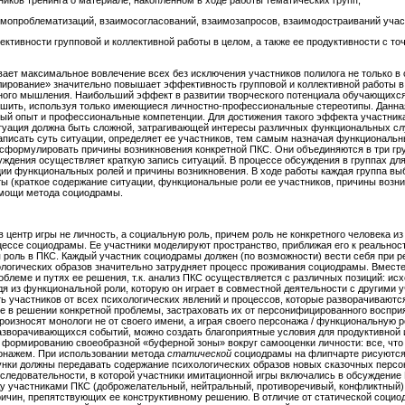
иков тренинга о материале, накопленном в ходе работы тематических групп;
мопроблематизаций, взаимосогласований, взаимозапросов, взаимодостраиваний учас
ктивности групповой и коллективной работы в целом, а также ее продуктивности с т
вает максимальное вовлечение всех без исключения участников полилога не только в
йлирование» значительно повышает эффективность групповой и коллективной работы 
го мышления. Наибольший эффект в развитии творческого потенциала обучающихся д
ешить, используя только имеющиеся личностно-профессиональные стереотипы. Данна
вый опыт и профессиональные компетенции. Для достижения такого эффекта участник
уация должна быть сложной, затрагивающей интересы различных функциональных слу
аписать суть ситуации, определяет ее участников, тем самым назначая функциональн
формулировать причины возникновения конкретной ПКС. Они объединяются в три груп
уждения осуществляет краткую запись ситуаций. В процессе обсуждения в группах дл
ии функциональных ролей и причины возникновения. В ходе работы каждая группа вы
ы (краткое содержание ситуации, функциональные роли ее участников, причины возн
омощи метода социодрамы.
 центр игры не личность, а социальную роль, причем роль не конкретного человека из
ссе социодрамы. Ее участники моделируют пространство, приближая его к реальности
я роль в ПКС. Каждый участник социодрамы должен (по возможности) вести себя при 
ологических образов значительно затрудняет процесс проживания социодрамы. Вместе 
блеме и путях ее решения, т.к. анализ ПКС осуществляется с различных позиций: ис
одя из функциональной роли, которую он играет в совместной деятельности с другими
ь участников от всех психологических явлений и процессов, которые разворачиваются
е в решении конкретной проблемы, застраховать их от персонифицированного восприя
 произносят монологи не от своего имени, а играя своего персонажа / функциональну
зворачивающихся событий, можно создать благоприятные условия для продуктивной 
 формированию своеобразной «буферной зоны» вокруг самооценки личности: все, что
рсонажем. При использовании метода
статической
социодрамы на флипчарте рисуются
унки должны передавать содержание психологических образов новых сказочных персо
оследовательности, в которой участники имитационной игры включались в обсуждение
у участниками ПКС (доброжелательный, нейтральный, противоречивый, конфликтный).
ичин, препятствующих ее конструктивному решению. В отличие от статической социо