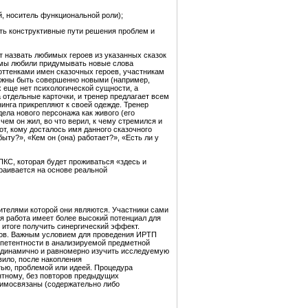
й, носитель функциональной роли);
ть конструктивные пути решения проблем и
т назвать любимых героев из указанных сказок
се мы любили придумывать новые слова
оттенками имен сказочных героев, участникам
олжны быть совершенно новыми (например,
х еще нет психологической сущности, а
отдельные карточки, и тренер предлагает всем
инга прикрепляют к своей одежде. Тренер
ела нового персонажа как живого (его
чем он жил, во что верил, к чему стремился и
от, кому досталось имя данного сказочного
ыту?», «Кем он (она) работает?», «Есть ли у
КС, которая будет проживаться «здесь и
раивается на основе реальной
сителями которой они являются. Участники сами
я работа имеет более высокий потенциал для
итоге получить синергический эффект.
нов. Важным условием для проведения ИРТП
мпетентности в анализируемой предметной
 динамично и равномерно изучить исследуемую
вило, после накопления
тью, проблемой или идеей. Процедура
нтному, без повторов предыдущих
аимосвязаны (содержательно либо