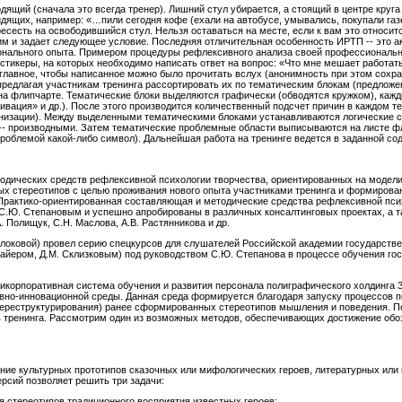
водящий (сначала это всегда тренер). Лишний стул убирается, а стоящий в центре круга
дящих, например: «…пили сегодня кофе (ехали на автобусе, умывались, покупали газет
сесть на освободившийся стул. Нельзя оставаться на месте, если к вам это относится
щим и задает следующее условие. Последняя отличительная особенность ИРТП -- это а
нального опыта. Примером процедуры рефлексивного анализа своей профессиональ
стикеры, на которых необходимо написать ответ на вопрос: «Что мне мешает работ
 главное, чтобы написанное можно было прочитать вслух (анонимность при этом сохр
, предлагая участникам тренинга рассортировать их по тематическим блокам (предло
а флипчарте. Тематические блоки выделяются графически (обводятся кружком), каждо
ивация» и др.). После этого производится количественный подсчет причин в каждом т
анизации). Между выделенными тематическими блоками устанавливаются логические св
-- производными. Затем тематические проблемные области выписываются на листе ф
проблемой какой-либо символ). Дальнейшая работа на тренинге ведется в заданной со
одических средств рефлексивной психологии творчества, ориентированных на модел
х стереотипов с целью проживания нового опыта участниками тренинга и формирова
рактико-ориентированная составляющая и методические средства рефлексивной пси
С.Ю. Степановым и успешно апробированы в различных консалтинговых проектах, а т
. Полищук, С.Н. Маслова, А.В. Растянникова и др.
блоковой) провел серию спецкурсов для слушателей Российской академии государств
Байером, Д.М. Склизковым) под руководством С.Ю. Степанова в процессе обучения г
рикорпоративная система обучения и развития персонала полиграфического холдинг
вно-инновационной среды. Данная среда формируется благодаря запуску процессов
реструктурирования) ранее сформированных стереотипов мышления и поведения. По
 тренинга. Рассмотрим один из возможных методов, обеспечивающих достижение обо
ние культурных прототипов сказочных или мифологических героев, литературных или 
рсий позволяет решить три задачи:
я стереотипов традиционного восприятия известных героев;