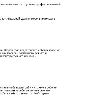
в
вне зависимости от уровня профессиональной
 Т.Ф. Фроловой. Данная модель включает в
ии. Второй этап представляет собой выявление
ичных моделей возможного личного и
 конструктивного личного и
 мне в себе нравится?», «Что мне в себе не
ет говорить о себе, он должен сначала
отел бы в себе изменить…» Необходимо
.