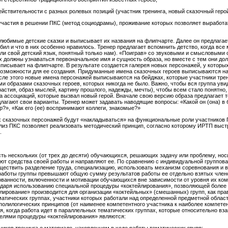
ействительности с разных ролевых позиций (участник тренинга, новый сказочный геро
частия в решении ПКС (метод социодрамы), проживание которых позволяет выработа
любимые детские сказки и выписывает их названия на флипчарте. Далее он предлагае
любил и что в них особенно нравилось. Тренер предлагает вспомнить детство, когда в
ли свой детский язык, понятный только нам). «Поиграв» со звуковыми и смысловыми 
их должны узнаваться первоначальное имя и сущность образа, но вместе с тем они д
выписывает на флипчарте. В результате создается галерея новых персонажей, у которы
озможности для ее создания. Придуманные имена сказочных героев выписываются на 
сле этого новые имена персонажей выписываются на бейджах, которые участники трен
и образами сказочных героев, которых никогда не было. Важно, чтобы вся группа увид
астия, образ мыслей, картину прошлого, надежды, мечты), чтобы всем стало понятно, 
ма ассоциаций, которые вызвал новый герой. Вначале свою версию образа предлагает т
лагают свои варианты. Тренер может задавать наводящие вопросы: «Какой он (она) в б
ер?», «Как его (ее) воспринимают коллеги, знакомые?»
сказочных персонажей будут «накладываться» на функциональные роли участников П
из ПКС позволяет реализовать методический принцип, согласно которому ИРТП выст
.
сть нескольких (от трех до десяти) обучающихся, решающих задачу или проблему, но
т средства своей работы и направляют ее. По сравнению с индивидуальной группова
ествить разделение труда, специализацию, использовать механизм соревнования и в 
ы работы группы превышают общую сумму результатов работы ее отдельно взятых чле
ванности, включенности и мотивации обучающихся вне зависимости от уровня их ко
годаря использованию специальной процедуры «коктейлирования», позволяющей более
лирование» производится для организации «коктейльных» (смешанных) групп, как пра
атических группах, участники которых работали над определенной предметной облас
полилогических принципов (от наименее компетентного участника к наиболее компете
, когда работа идет в параллельных тематических группах, которые относительно вз
елями процедуры «коктейлирования» являются: