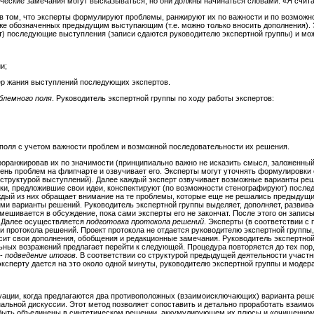
ические замечания могут высказываться, но они должны начинаться словами: «Я счи
в том, что эксперты формулируют проблемы, ранжируют их по важности и по возмож
же обозначенных предыдущим выступающим (т.е. можно только вносить дополнения). 
т) последующие выступления (записи сдаются руководителю экспертной группы) и мо
и;
ер жания выступлений последующих экспертов.
блемного поля
. Руководитель экспертной группы по ходу работы экспертов:
поля с учетом важности проблем и возможной последовательности их решения.
проранжировав их по значимости (принципиально важно не исказить смысл, заложенны
ень проблем на флипчарте и озвучивает его. Эксперты могут уточнять формулировк
 структурой выступлений). Далее каждый эксперт озвучивает возможные варианты ре
и, предложившие свои идеи, конспектируют (по возможности стенографируют) после
ждый из них обращает внимание на те проблемы, которые еще не решались предыдущ
и варианты решений. Руководитель экспертной группы выделяет, дополняет, развивае
не вмешивается в обсуждение, пока сами эксперты его не закончат. После этого он за
 Далее осуществляется
подготовка протокола
решений
. Эксперты (в соответствии с
протокола решений. Проект протокола не отдается руководителю экспертной группы, а
ит свои дополнения, обобщения и редакционные замечания. Руководитель экспертной
льных возражений предлагает перейти к следующей. Процедура повторяется до тех по
--
подведение итогов
. В соответствии со структурой предыдущей деятельности участ
ксперту дается на это около одной минуты, руководителю экспертной группы и модерат
туации, когда предлагаются два противоположных (взаимоисключающих) варианта реше
альной дискуссии. Этот метод позволяет сопоставить и детально проработать взаи
 быть объединены в синтетическом решении, аккумулирующем их плюсы и «очищенном