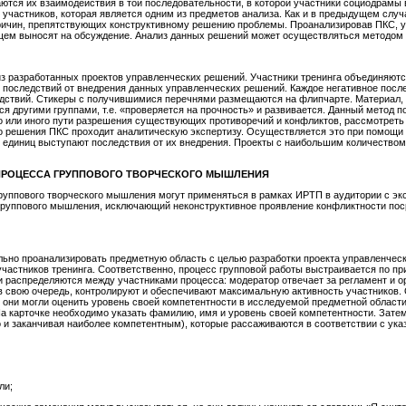
ются их взаимодействия в той последовательности, в которой участники социодрамы
участников, которая является одним из предметов анализа. Как и в предыдущем случ
ичин, препятствующих конструктивному решению проблемы. Проанализировав ПКС, уч
щем выносят на обсуждение. Анализ данных решений может осуществляться методом 
 разработанных проектов управленческих решений. Участники тренинга объединяются 
последствий от внедрения данных управленческих решений. Каждое негативное посл
едствий. Стикеры с получившимися перечнями размещаются на флипчарте. Материал, 
ся другими группами, т.е. «проверяется на прочность» и развивается. Данный метод п
го или иного пути разрешения существующих противоречий и конфликтов, рассмотрет
го решения ПКС проходит аналитическую экспертизу. Осуществляется это при помощи
 единиц выступают последствия от их внедрения. Проекты с наибольшим количеством
ПРОЦЕССА ГРУППОВОГО ТВОРЧЕСКОГО
МЫШЛЕНИЯ
руппового творческого мышления могут применяться в рамках ИРТП в аудитории с эк
группового мышления, исключающий неконструктивное проявление конфликтности поср
льно проанализировать предметную область с целью разработки проекта управленчес
частников тренинга. Соответственно, процесс групповой работы выстраивается по пр
 распределяются между участниками процесса: модератор отвечает за регламент и о
, в свою очередь, контролируют и обеспечивают максимальную активность участников.
 они могли оценить уровень своей компетентности в исследуемой предметной области 
На карточке необходимо указать фамилию, имя и уровень своей компетентности. Зат
о и заканчивая наиболее компетентным), которые рассаживаются в соответствии с ук
ли;