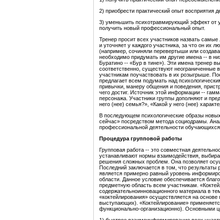
2) приобрести практический опыт восприятия д
3) уменьшить психотравмирующий эффект от у
получить новый профессиональный опыт.
Тренер просит всех участников назвать самые 
и уточняет у каждого участника, за что он их 
(например, сочиняли перевертыши или создава
необходимо придумать им другие имена -- в н
Буратино -- «Бур в тине»). Эти имена тренер 
соответственно, существуют неограниченные в
участникам поучаствовать в их розыгрыше. По
предлагает всем подумать над психологическим
привычки, манеру общения и поведения, пристр
чего достиг. Источник этой информации -- гам
персонажа. Участники группы дополняют и пред
него (нее) семья?», «Какой у него (нее) характ
В последующем психологические образы новых 
сейчас» посредством метода социодрамы. Анал
профессиональной деятельности обучающихся
Процедура групповой работы
Групповая работа -- это совместная деятельно
устанавливают нормы взаимодействия, выбираю
решения сложных проблем. Она позволяет осущ
Последний заключается в том, что результат
является примерно равный уровень информиро
области. Данное условие обеспечивается бла
предметную область всем участникам. «Коктей
содержательноинновационного материала в тем
«коктейлирования» осуществляется на основе 
выступающих). «Коктейлирование» применяется
функционально-организационно). Основными ц