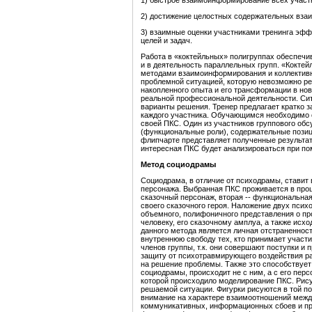
1) быстрое взаимоинформирование всех участн
2) достижение целостных содержательных взаи
3) взаимные оценки участниками тренинга эффе
целей и задач.
Работа в «коктейльных» полигруппах обеспечи
и в деятельность параллельных групп. «Кокте
методами взаимоинформирования и коллективно
проблемной ситуацией, которую невозможно р
накопленного опыта и его трансформации в но
реальной профессиональной деятельности. Сит
варианты решения. Тренер предлагает кратко з
каждого участника. Обучающимся необходимо с
своей ПКС. Один из участников группового обс
(функциональные роли), содержательные позиц
флипчарте представляет полученные результат
интересная ПКС будет анализироваться при п
Метод социодрамы
Социодрама, в отличие от психодрамы, ставит в
персонажа. Выбранная ПКС проживается в проце
сказочный персонаж, вторая -- функциональна
своего сказочного героя. Наложение двух псих
объемного, полифоничного представления о про
человеку, его сказочному амплуа, а также исх
данного метода является личная отстраненност
внутреннюю свободу тех, кто принимает участи
членов группы, т.к. они совершают поступки и
защиту от психотравмирующего воздействия ра
на решение проблемы. Также это способствует
социодрамы, происходит не с ним, а с его пе
которой происходило моделирование ПКС. Рис
решаемой ситуации. Фигурки рисуются в той п
внимание на характере взаимоотношений межд
коммуникативных, информационных сбоев и пр