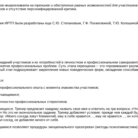
го микроклимата на тренинге и обеспечение
равных возможностей для участнико
ров и отсутствие персонифицированной критики.
ия ИРТП были разработаны еще С.Ю. Степановым, Г.Ф. Похмелкиной, Т.Ю. Колошиной,
жиданий участников и их потребностей в личностном и профессиональном саморазвит
инятие профессиональных проблем. Суть этапа переоценки -- это «проживание» разл
тый этап подразумевает закрепление новых поведенческих форм, овладение способами
ся:
опрофессионального опыта с момента знакомства участников;
учающимися;
ичностно-профессиональных стереотипов.
ихся. Тренер предлагает каждому назвать свое имя и ответить на три вопроса: «Что
» Но это не окончательное задание. Тренер добавляет условие: прежде чем каждый буд
мер: «Моего соседа зовут Клементий, ему в себе нравится…, ему не нравится…, он х
л сосед, не добавляя ничего от себя
.
имися позволяют процедуры эмоционального «разогрева» (методы психогимнастики)