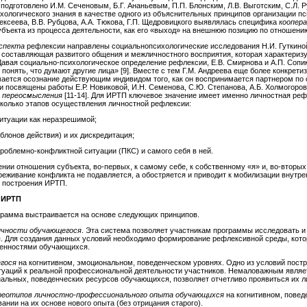
подготовлено И.М. Сеченовым, Б.Г. Ананьевым, П.П. Блонским, Л.В. Выготским, С.Л.
хологического знания в качестве одного из объяснительных принципов организации п
лексеева, В.В. Рубцова, А.А. Тюкова, Г.П. Щедровицкого выявлялась специфика
коопер
ъекта из процесса деятельности, как его «выход» на внешнюю позицию по отношению к
аспекта
рефлексии направлены социальнопсихологические исследования Н.И. Гуткиной, 
составляющая развитого общения и межличностного восприятия, которая характериз
 Давая социально-психологическое определение рефлексии, Е.В. Смирнова и А.П. Сопи
 понять, что думают другие лица» [9]. Вместе с тем Г.М. Андреева еще более конкретиз
ается осознание действующим индивидом того, как он воспринимается партнером по
 посвящены работы Е.Р. Новиковой, И.Н. Семенова, С.Ю. Степанова, А.Б. Холмогорово
а
переосмысления
[11-14]. Для ИРТП ключевое значение имеет именно личностная реф
сколько этапов осуществления личностной рефлексии:
ситуации как неразрешимой;
блонов действия) и их дискредитация;
роблемно-конфликтной ситуации (ПКС) и самого себя в ней.
и отношения субъекта, во-первых, к самому себе, к собственному «я» и, во-вторых,
еживание конфликта не подавляется, а обостряется и приводит к мобилизации внутре
 построения ИРТП.
ИРТП
рамма выстраивается на основе следующих принципов.
ичности обучающегося
. Эта система позволяет участникам программы исследовать и
. Для создания данных условий необходимо формирование рефлексивной среды, кото
енностями обучающихся.
егося
на когнитивном, эмоциональном, поведенческом уровнях. Одно из условий пос
уаций к реальной профессиональной деятельности участников. Немаловажным являет
нальных, поведенческих ресурсов обучающихся, позволяет отчетливо проявиться их
ереотипов личностно-профессионального опыта
обучающихся
на когнитивном, пове
ании на их основе нового опыта (без отрицания старого).