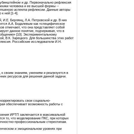
 Рубинштейном и др. Первоначально рефлексия
сихики человека и ее высшей формы --
ативного аспекта
рефлексии. Данные авторы
 ней [1-4].
И.Е. Берлянц, Л.А. Петровской и др. В них
уется А.А. Бодалевым как «специфическое
ков отмечают, что она представляет собой
ирует данное понятие, подчеркивая, что в
 общению» [10]. Экспериментальному
й, В.К. Зарецкого. Для большинства этих работ
лексия. Российские исследователи И.Н.
 к своим знаниям, умениям и реализуется в
нних ресурсов для решения данной задачи.
 корректировать свои социально-
рая обеспечивает возможность работы с
троения ИРТП заключается в максимальной
ся то, что моделирование ПКС, при которых
 личностно-профессиональным стереотипам.
денческом и эмоциональном уровнях при