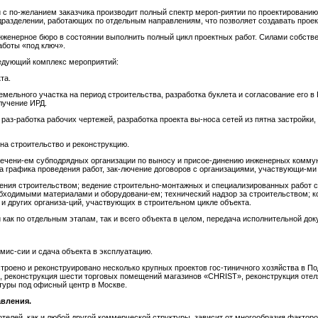
и с по-желанием заказчика производит полный спектр мероп-риятии по проектированию
дразделении, работающих по отдельным направлениям, что позволяет создавать прое
нженерное бюро в состоянии выполнить полный цикл проектных работ. Силами собстве
аботы «под ключ».
едующий комплекс мероприятий:
та.
емельного участка на период строительства, разработка буклета и согласование его в
лучение ИРД.
 раз-работка рабочих чертежей, разработка проекта вы-носа сетей из пятна застройки,
а строительство и реконструкцию.
лечени-ем субподрядных организации по выносу и присое-динению инженерных коммуни
а графика проведения работ, зак-лючение договоров с организациями, участвующи-ми 
вления строительством; ведение строительно-монтажных и специализированных работ 
бходимыми материалами и оборудовани-ем; технический надзор за строительством; к
и других организа-ций, участвующих в строительном цикле объекта.
 как по отдельным этапам, так и всего объекта в целом, передача исполнительной до
мис-сии и сдача объекта в эксплуатацию.
троено и реконструировано несколько крупных проектов гос-тиничного хозяйства в По
», реконструкция шести торговых помещений магазинов «CHRIST», реконструкция отеля 
туры под офисный центр в Москве.
вления.
елей, как и любой другой коммерческой структуры, зависит от многообразия факторо