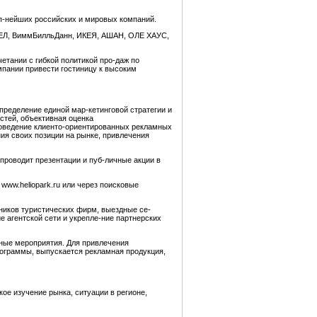
уп-нейших российских и мировых компаний.
 ТЕЛ, ВиммБилльДанн, ИКЕЯ, АШАН, ОЛЕ ХАУС,
четании с гибкой политикой про-даж по
пании привести гостиницу к высоким
ределение единой мар-кетинговой стратегии и
стей, объективная оценка
проведение клиенто-ориентированных рекламных
ния своих позиции на рынке, привлечения
проводит презентации и пуб-личные акции в
www.heliopark.ru или через поисковые
дников туристических фирм, выездные се-
 агентской сети и укрепле-ние партнерских
вные мероприятия. Для привлечения
ограммы, выпускается рекламная продукция,
кое изучение рынка, ситуации в регионе,