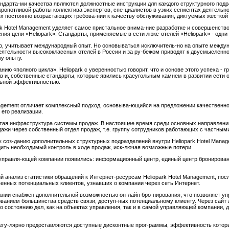
ндарта-ми качества являются должностные инструкции для каждого структурного под
 кропотливой работы коллектива экспертов, спе-циалистов в узких сегментах деятельн
ях постоянно возрастающих требова-нии к качеству обслуживания, диктуемых жесткой 
rk Hotel Management уделяет самое пристальное внима-ние разработке и совершенств
ия цепи «Heliopark». Стандарты, применяемые в сети люкс-отелей «Heliopark» - одни
о, учитывает международный опыт. Но основываться исключитель-но на опыте между
еятельности высококлассных отелей в России и за ру-бежом приводят к двусмысленно
у опыту.
ю «полного цикла», Heliopark с уверенностью говорит, что и основе этого успеха - 
 и, собственные стандарты, которые явились краеугольным камнем в развитии сети о
льной эффективностью.
nagement отличает комплексный подход, основыва-ющийся на предложении качественно
его реализации.
тая инфраструктура системы продаж. В настоящее время среди основных направлени
ажи через собственный отдел продаж, т.е. группу сотрудников работающих с частным
к соз-данию дополнительных структурных подразделений внутри Heliopark Hotel Manag
дить необходимый контроль в ходе продаж, иск-лючая возможные потери.
управля-ющей компании появились: информационный центр, единый центр бронировани
 анализ статистики обращений к Интернет-ресурсам Heliopark Hotel Management, пос
енных потенциальных клиентов, узнавших о компании через сеть Интернет.
нии снабжен дополнительной возможностью он-лайн бро-нирования, что позволяет уп
ованием большинства средств связи, доступ-ных потенциальному клиенту. Через сай
о состоянию дел, как на объектах управления, так и в самой управляющей компании,
егу-лярно предоставляются доступные дисконтные прог-раммы, эффективность которы