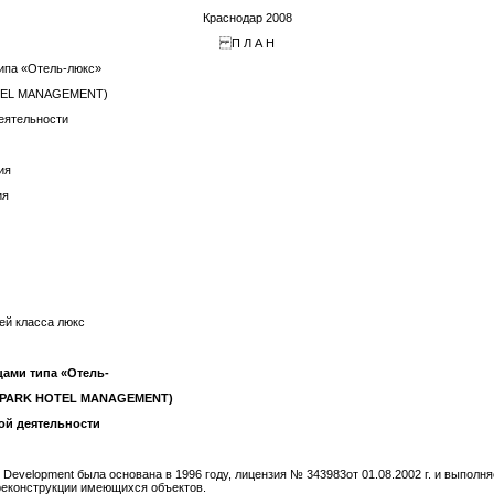
Краснодар 2008
П Л А Н
типа «Отель-люкс»
OTEL MANAGEMENT)
еятельности
ия
ия
лей класса люкс
ицами
типа «Отель-
OPARK
HOTEL
MANAG
E
MENT
)
ой деятельности
 Development была основана в 1996 году, лицензия № 343983от 01.08.2002 г. и выполн
 реконструкции имеющихся объектов.