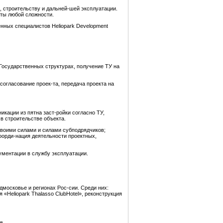
, строительству и дальней-шей эксплуатации.
кты любой сложности.
нных специалистов Heliopark Development
 Государственных структурах, получение ТУ на
 согласование проек-та, передача проекта на
кации из пятна заст-ройки согласно ТУ,
в строительстве объекта.
своими силами и силами субподрядчиков;
оорди-нация деятельности проектных,
кументации в службу эксплуатации.
дмосковье и регионах Рос-сии. Среди них:
«Heliopark Thalasso ClubHotel», реконструкция
в.