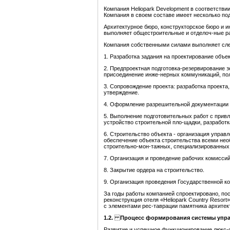
Компания Heliopark Development в соответстви
Компания в своем составе имеет несколько по
Архитектурное бюро, конструкторское 6юро и и
выполняет общестроительные и отделоч-ные р
Компания собственными силами выполняет сл
1. Разработка задания на проектирование объек
2. Предпроектная подготовка-резервирование з
присоединение инже-нерных коммуникаций, по
3. Сопровождение проекта: разработка проекта,
утверждение.
4. Оформление разрешительной документации н
5. Выполнение подготовительных работ с прив
устройство строительной пло-щадки, разработк
6. Строительство объекта - организация упра
обеспечение объекта строительства всеми нео
строительно-мон-тажных, специализированных 
7. Организация и проведение рабочих комиссий
8. Закрытие ордера на строительство.
9. Организация проведения Государственной ко
За годы работы компанией спроектировано, пос
реконструкция отеля «Heliopark Country Resort
с элементами рес-таврации памятника архитек
1.2.
Процесс формирования системы упра
Развитие и успешное функционирование люкс-от