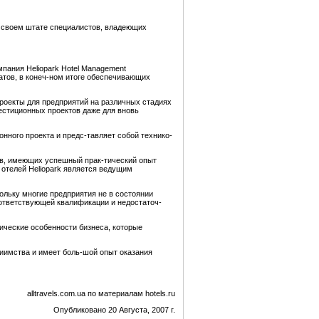
в своем штате специалистов, владеющих
пания Heliopark Hotel Management
атов, в конеч-ном итоге обеспечивающих
проекты для предприятий на различных стадиях
естиционных проектов даже для вновь
нного проекта и предс-тавляет собой технико-
тов, имеющих успешный прак-тический опыт
 отелей Heliopark является ведущим
ольку многие предприятия не в состоянии
оответствующей квалификации и недостаточ-
ческие особенности бизнеса, которые
риимства и имеет боль-шой опыт оказания
alltravels.com.ua по материалам hotels.ru
Опубликовано 20 Августа, 2007 г.