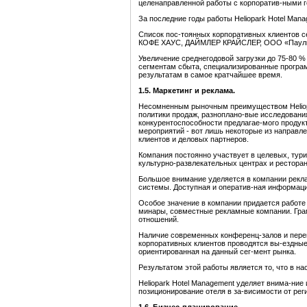
целенаправленной работы с корпоратив-ными г
За последние годы работы Heliopark Hotel Man
Список пос-тоянных корпоративных клиентов 
КОФЕ ХАУС, ДАЙМЛЕР КРАЙСЛЕР, ООО «Пауль Х
Увеличение среднегодовой загрузки до 75-80 % 
сегментам сбыта, специализированные програ
результатам в самое кратчайшее время.
1.5. Маркетинг и реклама.
Несомненным рыночным преимуществом Heliopar
политики продаж, разноплано-вые исследования
конкурентоспособности предлагае-мого продук
мероприятий - вот лишь некоторые из направле
клиентов и деловых партнеров.
Компания постоянно участвует в целевых, тури
культурно-развлекательных центрах и ресторан
Большое внимание уделяется в компании рекламе
системы. Доступная и оператив-ная информация
Особое значение в компании придается работе
минары, совместные рекламные компании. Грам
отношений.
Наличие современных конференц-залов и перег
корпоративных клиентов проводятся вы-ездны
ориентированная на данный сег-мент рынка.
Результатом этой работы является то, что в на
Heliopark Hotel Management уделяет внима-ние 
позиционирование отеля в за-висимости от рег