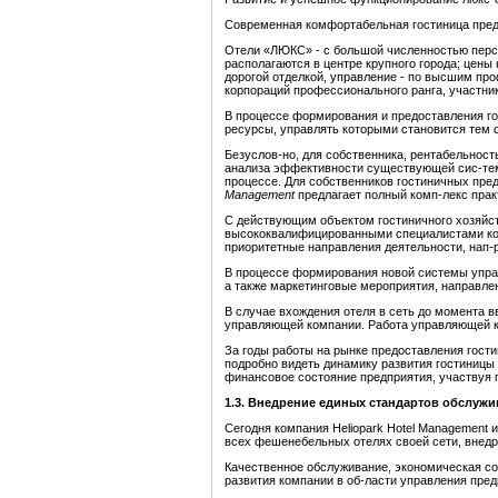
Современная комфортабельная гостиница пред
Отели «ЛЮКС» - с большой численностью перс
располагаются в центре крупного города; цены 
дорогой отделкой, управление - по высшим пр
корпораций профессионального ранга, участни
В процессе формирования и предоставления го
ресурсы, управлять которыми становится тем с
Безуслов-но, для собственника, рентабельност
анализа эффективности существующей сис-темы
процессе. Для собственников гостиничных пре
Management
предлагает полный комп-лекс прак
С действующим объектом гостиничного хозяйств
высококвалифицированными специалистами ком
приоритетные направления деятельности, нап-
В процессе формирования новой системы управ
а также маркетинговые мероприятия, направл
В случае вхождения отеля в сеть до момента 
управляющей компании. Работа управляющей к
За годы работы на рынке предоставления гост
подробно видеть динамику развития гостиницы
финансовое состояние предприятия, участвуя 
1.3. Внедрение единых стандартов обслужи
Сегодня компания Heliopark Hotel Management 
всех фешенебельных отелях своей сети, внедр
Качественное обслуживание,
экономическая со
развития компании в об-ласти управления пред