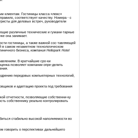
ым клиентам. Гостиницы класса «люкс»
правило, соответствует качеству. Номера - с
ристы для деловых встреч, руководители
ующие различные технические и гумани-тарные
нке она занимает.
ости гостиницы, а также важной сос-тавляющей
ой в самом незаметном технологическом
тиничного бизнеса,
комп
а
ния
Heliopark
Hotel
равлениям. В кратчайшие сро-ки
ценка позволяет компании опре-делить
ения.
недрению передовых компьютерных технологий,
ровщиков и адаптацию
проекта под требования
кой отчетности, позволяющие собственни-ку
ость собственнику реально контролировать
обиться стабильно высокой наполняемости во
м говорить о перспективах дальнейшего