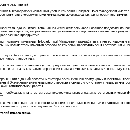
овые результаты)
олжном высокопрофессиональном уровне компания Heliopark Hotel Management имеет 
м соответствии с современными методиками международных финансовых институтов.
 капитала, должен иметь взвешенное и экономически обос-нованное предложение. Ком
плекс мероприятий, направленных на достиже-ние определенных финансовых результ
рост активов предприятия.
луг позволяет компании Heliopark Hotel Management раз-рабатывать инвестиционные 
большим количеством клиентов позволи-ла компании наработать опыт составления ин-в
 создают бизнес-план, который является ключевым эле-ментом реализации инвестицио
ективности инвестиции.
го с развитием гостиничных услуг, предполагает участие в этом процессе специалис
ьно отличает нашу компанию в сравнении с ана-логичными компаниями, поскольку сеть
рвые шаги в данной области, может при-вести к финансовому краху инвестиции, поск
нный бизнес-план инвес-тиционного проекта в связи с отсутствием специалис-тов с
кой и капиталоемкой работы.
агает необходимым штатом вы-сокопрофессиональных специалистов, знающих специ-фи
та.
ко лет успешно работает с инвестиционными проектами предприятий индустрии гостеп
естиционных проектов и подготовке биз-нес-планов.
телей класса люкс.