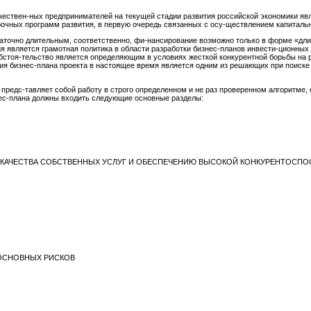
ечествен-ных предпринимателей на текущей стадии развития российской экономики яв
очных программ развития, в первую очередь связанных с осу-ществлением капитальн
аточно длительным, соответственно, фи-нансирование возможно только в форме «дл
ия является грамотная политика в области разработки бизнес-планов инвести-ционны
обстоя-тельство является определяющим в условиях жесткой конкурентной борьбы на 
я бизнес-плана проекта в настоящее время является одним из решающих при поиске
 предс-тавляет собой работу в строго определенном и не раз проверенном алгоритм
знес-плана должны входить следующие основные разделы:
КАЧЕСТВА СОБСТВЕННЫХ УСЛУГ И ОБЕСПЕЧЕНИЮ ВЫСОКОЙ КОНКУРЕНТОСП
 ОСНОВНЫХ РИСКОВ