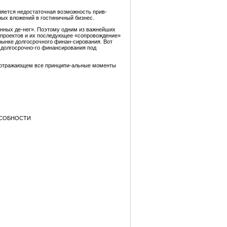
ляется недостаточная возможность прив-
ых вложений в гостиничный бизнес.
инных де-нег». Поэтому одним из важнейших
х проектов и их последующее «сопровождение»
рынке долгосрочного финан-сирования. Вот
 долгосрочно-го финансирования под
е, отражающем все принципи-альные моменты
ОСОБНОСТИ