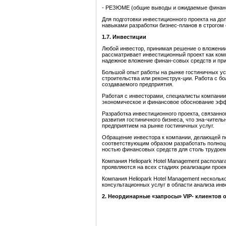
- РЕЗЮМЕ (общие выводы и ожидаемые финанс
Для подготовки инвестиционного проекта на д
навыками разработки бизнес-планов в строго
1.7. Инвестиции
Любой инвестор, принимая решение о вложении
рассматривает инвестиционный проект как ком
надежное вложение финан-совых средств и при
Большой опыт работы на рынке гостиничных ус
строительства или реконструк-ции. Работа с 
создаваемого предприятия.
Работая с инвесторами, специалисты компании
экономическое и финансовое обоснование эфф
Разработка инвестиционного проекта, связанно
развития гостиничного бизнеса, что зна-чител
предприятием на рынке гостиничных услуг.
Обращение инвестора к компании, делающей пе
соответствующим образом разработать полноце
ностью финансовых средств для столь трудоем
Компания Heliopark Hotel Management распол
проявляются на всех стадиях реализации проек
Компания Heliopark Hotel Management несколь
консультационных услуг в области анализа инв
2. Неординарные «запросы» VIP- клиентов о