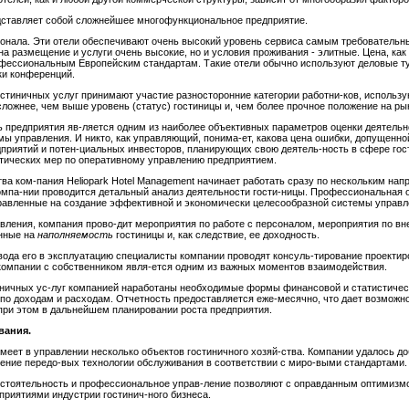
ставляет собой сложнейшее многофункциональное предприятие.
онала. Эти отели обеспечивают очень высокий уровень сервиса самым требовательн
на размещение и услуги очень высокие, но и условия проживания - элитные. Цена, как 
офессиональным Европейским стандартам. Такие отели обычно используют деловые ту
ки конференций.
стиничных услуг принимают участие разносторонние категории работни-ков, использ
ложнее, чем выше уровень (статус) гостиницы и, чем более прочное положение на ры
ь предприятия яв-ляется одним из наиболее объективных параметров оценки деятельн
 управления. И никто, как управляющий, понима-ет, какова цена ошибки, допущенн
дприятий и потен-циальных инвесторов, планирующих свою деятель-ность в сфере гос
тических мер по оперативному управлению предприятием.
а ком-пания Heliopark Hotel Management начинает работать сразу по нескольким нап
па-нии проводится детальный анализ деятельности гости-ницы. Профессиональная о
равленные на создание эффективной и экономически целесообразной системы управл
ления, компания прово-дит мероприятия по работе с персоналом, мероприятия по в
енные на
наполняемость
гостиницы и, как следствие, ее доходность.
ввода его в эксплуатацию специалисты компании проводят консуль-тирование проекти
омпании с собственником явля-ется одним из важных моментов взаимодействия.
иничных ус-луг компанией наработаны необходимые формы финансовой и статистичес
по доходам и расходам. Отчетность предоставляется еже-месячно, что дает возможн
при этом в дальнейшем планировании роста предприятия.
вания.
имеет в управлении несколько объектов гостиничного хозяй-ства. Компании удалось д
ение передо-вых технологии обслуживания в соответствии с миро-выми стандартами.
стоятельность и профессиональное управ-ление позволяют с оправданным оптимизмо
приятиями индустрии гостинич-ного бизнеса.