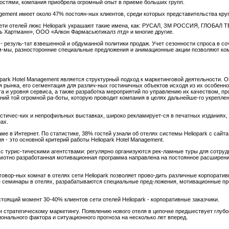
остями, компания приобрела огромный опыт в приеме больших групп.
agement имеет около 47% постоян-ных клиентов, среди которых представительства кр
сети отелей люкс Heliopark украшают такие имена, как: РУСАЛ, ЗМ РОССИЯ, ГЛОБАЛ
артманн», ООО «Алкон Фармасьютикалз лтд» и многие другие.
- резуль-тат взвешенной и обдуманной политики продаж. Учет сезонности спроса в со
м-мы, разносторонние специальные предложения и анимационные акции позволяют ком
k Hotel Management является структурный подход к маркетинговой деятельности. Оп
 рынка, его сегментация для различ-ных гостиничных объектов исходя из их особенно
та и уровня сервиса, а также разработка мероприятий по управлению их качеством, 
ний той огромной ра-боты, которую проводит компания в целях дальнейше-го укрепле
стичес-ких и непрофильных выставках, широко рекламирует-ся в печатных изданиях, 
ах.
 в Интернет. По статистике, 38% гостей узнали об отелях системы Heliopark с сайта 
 - это основной критерий работы Heliopark Hotel Management.
 с турис-тическими агентствами: регулярно организуются рек-ламные туры для сотру
отно разработанная мотивационная программа направлена на постоянное расширение
овор-ных комнат в отелях сети Heliopark позволяет прово-дить различные корпорати
е семинары в отелях, разрабатываются специальные пред-ложения, мотивационные пр
стоящий момент 30-40% клиентов сети отелей Heliopark - корпоративные заказчики.
и стратегическому маркетингу. Появлению нового отеля в цепочке предшествует глубо
ионального фактора и ситуационного прогноза на несколько лет вперед.