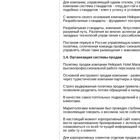
Для компании, управляющей одним отелем, ста
компании система стандартов - плод дол-гой и
подобных стандартов - ключ к успеху в услови
С момента своего основания компания Heliopa
Разработанные стандарты - фундамент построен
Разрабатывая стандарты, компания, безусловн
разумный путь. Различия во многих аспектах д
западных технологий управ-ления к российском
Построив первую в России управляющую компани
политика, сплоченная команда профес-сионалов
управлять объек-тами размещения с максима
1.4. Организация системы продаж
Политику продаж компании Heliopark Hotel Ma
высокопрофессиональной работе персонала по 
Основной инструмент продаж компании - разви
через туристические компании-партнеры и прод
Строго выдержанная политика продаж привела 
позволили разделить потоки обращений и нала
В качестве самостоятельных подразделений в 
клиентами.
Маркетологами компании был проведен глубокий
позволяющие говорить о весомом числе собств
В настоящий момент корпоративный сайт компа
вести организованное бронирование с использ
ознакомиться со всей те-кущей информацией п
ее забо-ту о клиенте.
Для корпоративных клиентов отделом продаж р