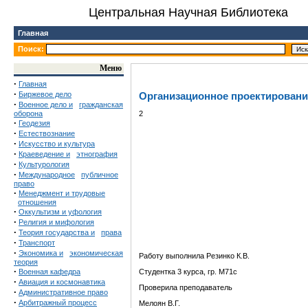
Центральная Научная Библиотека
Главная
Поиск:
Меню
·
Главная
·
Биржевое дело
Организационное проектировани
·
Военное дело и
гражданская
оборона
2
·
Геодезия
·
Естествознание
·
Искусство и культура
·
Краеведение и
этнография
·
Культурология
·
Международное
публичное
право
·
Менеджмент и трудовые
отношения
·
Оккультизм и уфология
·
Религия и мифология
·
Теория государства и
права
·
Транспорт
·
Экономика и
экономическая
Работу выполнила Резинко К.В.
теория
·
Военная кафедра
Студентка 3 курса, гр. М71с
·
Авиация и космонавтика
Проверила преподаватель
·
Административное право
·
Арбитражный процесс
Мелоян В.Г.