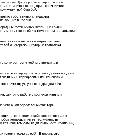
разделения. Для серьезной управляющей
ости гостинично-го предприятия. Наличие
кон-курентной борьбой.
ованию собственных стандартов.
 из лучших в России.
народных гостиничных цепей - не самый
сти многих понятий и к трудностям в адаптации
грамотная финансовая и маркетинговая
телей «Heliopark» и которые позволяют
го конкурентоспо-собного продукта и
й в системе продаж можно определить продажи
и гостя-ми и корпоративными клиентами.
ement. Эти структурные подразделения
я, центр по работе с корпо-ративными
ле чего были определены фак-торы,
ростить технологический процесс продаж и
т любой желающий имеет возможность
 до-казывая тем самым динамичность компании,
х говорит сама за себя. В
результате