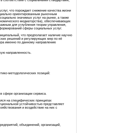
и в соответствии с социальными стандартами,
слуг, что порождает снижение качества жизни
 социально ориентированным рыночным
социально значимых услуг на рынке, а также
кономического медиаторства), обеспечивающих
важным для углубления теории управления,
еформирований сферы социальных услуг.
иципальный, что предполагает наличие научно
ских решений и регулирующих мер по её
тера именно по данному направлению
кую направленность.
тико-методологических позиций:
в сфере организации сервиса.
аяся на специфических принципах
туциональной устойчивостью представляет
зяйствования и воздействие на них с
редприятий, объединений, организаций,