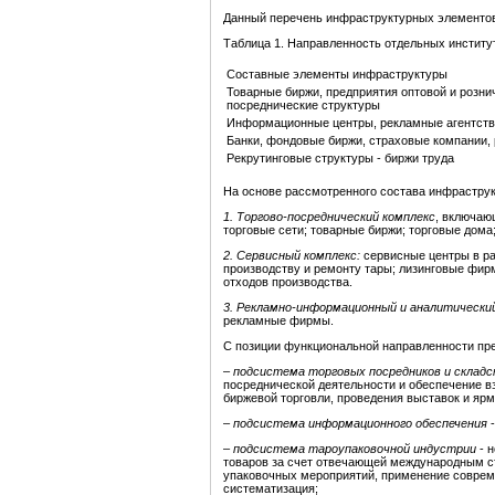
Данный перечень инфраструктурных элементов
Таблица 1. Направленность отдельных инстит
Составные элементы инфраструктуры
Товарные биржи, предприятия оптовой и рознич
посреднические структуры
Информационные центры, рекламные агентств
Банки, фондовые биржи, страховые компании,
Рекрутинговые структуры - биржи труда
На основе рассмотренного состава инфраструк
1.
Торгово-посреднический комплекс
, включаю
торговые сети; товарные биржи; торговые дом
2.
Сервисный комплекс:
сервисные центры в раз
производству и ремонту тары; лизинговые фир
отходов производства.
3. Рекламно-информационный и аналитический
рекламные фирмы.
С позиции функциональной направленности пр
–
подсистема торговых посредников и складс
посреднической деятельности и обеспечение вз
биржевой торговли, проведения выставок и ярма
–
подсистема информационного обеспечения
-
–
подсистема тароупаковочной индустрии
- 
товаров за счет отвечающей международным с
упаковочных мероприятий, применение совреме
систематизация;