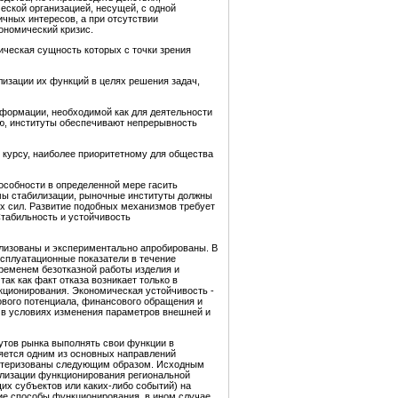
ской организацией, несущей, с одной
ичных интересов, а при отсутствии
ономический кризис.
ческая сущность которых с точки зрения
лизации их функций в целях решения задач,
нформации, необходимой как для деятельности
ю, институты обеспечивают непрерывность
 курсу, наиболее приоритетному для общества
особности в определенной мере гасить
емы стабилизации, рыночные институты должны
х сил. Развитие подобных механизмов требует
табильность и устойчивость
ализованы и экспериментально апробированы. В
ксплуатационные показатели в течение
ременем безотказной работы изделия и
ак как факт отказа возникает только в
кционирования. Экономическая устойчивость -
ового потенциала, финансового обращения и
 в условиях изменения параметров внешней и
утов рынка выполнять свои функции в
яется одним из основных направлений
актеризованы следующим образом. Исходным
илизации функционирования региональной
х субъектов или каких-либо событий) на
е способы функционирования, в ином случае