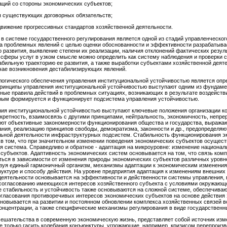
аций со стороны экономических субъектов;
я существующих договорных обязательств;
движение прогрессивных стандартов хозяйственной деятельности.
в системе государственного регулирования является одной из стадий управленческог
за проблемных явлений с целью оценки обоснованности и эффективности разрабатыв
 развития, выявление степени их реализации, наличия отклонений фактических резул
сферы услуг в узком смысле можно определить как систему наблюдения и проверки 
бильную траекторию ее развития, а также выработки субъектами хозяйственной деяте
чае возникновения дестабилизирующих явлений.
огического обеспечения управления институциональной устойчивостью является опр
 Принципы управления институциональной устойчивостью выступают одним из фундаме
ные правила действий в проблемных ситуациях, возникающих в результате воздействи
орым формируется и функционирует подсистема управления устойчивостью.
ия институциональной устойчивостью выступают ключевые положения организации ко
нкретность, взаимосвязь с другими принципами, нейтральность, экономичность, непре
уют объективные закономерности функционирования общества и государства, выраж
ания, реализацию принципов свободы, демократизма, законности и др., предопредел
ольной деятельности инфраструктурных подсистем. Стабильность функционирования 
 в том, что при значительном изменении поведения экономических субъектов осущес
ся система. Справедливо и обратное - адаптация на микроуровне: изменение национа
 субъектов. Адаптивность экономических систем основывается на том, что связь ком
ться в зависимости от изменения природы экономических субъектов различных уровн
зуя единый гармоничный организм, механизмы адаптации к экономическим изменениям
руктуре и способу действия. На уровне предприятия адаптация к изменениям внешних
еятельности основывается на эффективности и действенности системы управления, 
 согласованию имеющихся интересов хозяйственного субъекта с условиями окружающ
е стабильность и устойчивость также основываются на сложной системе, обеспечива
огласования противоречивых интересов экономических субъектов на основе действи
овывается на развитии и постоянном обновлении комплекса хозяйственных связей вс
концентрации, а также специфические механизмы регулирования в виде государственн
мешательства в современную экономическую жизнь, представляет собой источник изм
 только гасить колебания конъюнктуры, угрожающие, например, кризисом перепроизво