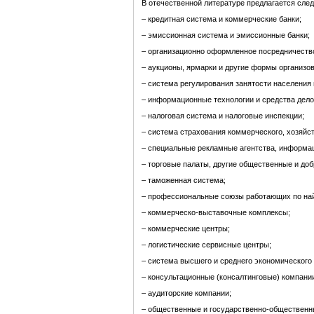
В отечественной литературе предлагается сле
– кредитная система и коммерческие банки;
– эмиссионная система и эмиссионные банки;
– организационно оформленное посредничеств
– аукционы, ярмарки и другие формы организо
– система регулирования занятости населения 
– информационные технологии и средства дел
– налоговая система и налоговые инспекции;
– система страхования коммерческого, хозяйст
– специальные рекламные агентства, информа
– торговые палаты, другие общественные и до
– таможенная система;
– профессиональные союзы работающих по на
– коммерческо-выставочные комплексы;
– коммерческие центры;
– логистические сервисные центры;
– система высшего и среднего экономического
– консультационные (консалтинговые) компани
– аудиторские компании;
– общественные и государственно-общественн