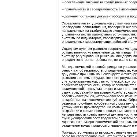
– обеспечение законности хозяйственных опер
– правильность и своевременность выполнени
– должная постановка документооборота и про
Управление институциональной устойчивостью 
наблюдения, сопоставления, проверки и анали
направленных на стабилизацию экономического
управления институциональной устойчивостью 
системы по индикаторам, характеризующим ста
определенных корректирующих действий в слу
Исходным пунктом развития теоретико-методол
осуществления, установление целей и задач.
систему регулирования рынка как общепризнан
определяют строгие требования, согласно кот
Методологической основой принципов управлен
относятся: объективность, определенность, ко
др. Данные принципы концентрируют и фиксир
развития системы государственного регулиров
учетно-аналитической, статистической, контр
свойствах адаптивности, которые заключаются
взаимосвязей, в результате чего изменяется в
структуры, связей и поведения хозяйствующих
обеспечивает рынок, который способен изменя
воздействие на экономические субъекты. Обра
разнятся по субъектно-объектному составу, ст
устойчивости производственно-коммерческой д
разработки и применения специальных мер по
непрерывность хозяйственной деятельности, е
функционирования всех подсистем с учетом с
Адаптивность макроэкономической системы осн
разделение труда, процессы специализации и 
Государство, учитывая высокую степень его в
роль: государственное вмешательство может не