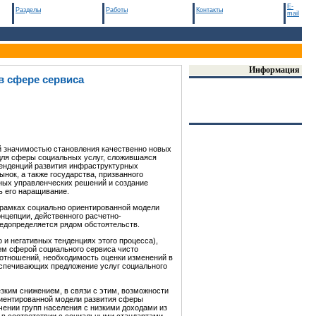
E-
Разделы
Работы
Контакты
mail
Информация
в сфере сервиса
й значимостью становления качественно новых
 для сферы социальных услуг, сложившаяся
тенденций развития инфраструктурных
ынок, а также государства, призванного
ных управленческих решений и создание
ь его наращивание.
в рамках социально ориентированной модели
нцепции, действенного расчетно-
редопределяется рядом обстоятельств.
и негативных тенденциях этого процесса),
ем сферой социального сервиса чисто
отношений, необходимость оценки изменений в
беспечивающих предложение услуг социального
зким снижением, в связи с этим, возможности
риентированной модели развития сферы
чении групп населения с низкими доходами из