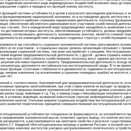
ако подавление различного рода индивидуальных воздействий возможно лишь до опред
азрушение старого и передача его функций новому институту.
я функцией системы устойчивости в целом в результате прохождения длительных и 
на функционирование национальной экономики, но и на поведение других институтов и
спекты являются наиболее сложными параметрами деятельности, поскольку функцион
ющих обеспечение абсолютного равноправия всех участников хозяйственной деятель
ных случаях. Это в определенной мере предопределяет ненадобность выявления и у
, по достижению которых институты, обеспечивающие устойчивость, должны предприн
ример, согласовывать деятельность экономических агентов), является сложной тео
ядоченности во взаимодействии специально созданных структур с хозяйствующими с
атриваться как способность социально-экономической системы урегулировать возни
ого из ее участников - в социальных науках уровень организации связывают с пре
рганизации социальной системы, тем реже она прибегает к санкциям. Институциональн
словий ведения предпринимательской деятельности, с другой - должна отражать измен
ее чувствуют себя субъекты хозяйствования, поскольку могут заранее достаточно то
 решения или инвестиционного проекта. Предпринимательская деятельность всегда св
 конъюнктуры дополняется нестабильностью институциональной среды. В то же время
ные функции. Сочетание стабильности и динамичности, подвижности институциональн
ода, никакие изменения (за исключением устранения очевидных ошибок) не вносятся;
ких лет.
льной и, соответственно, благоприятной для предпринимательской деятельности, ес
 основные принципы налогообложения, при этом ставки налогов не выходят за предел
тмичности совершенствования экономической политики, которая должна учитывать р
ние рынка труда, инфляцию и т.д. Так, в период спада стимулирующая экономическая
гов; в условиях инфляции, вызванной избыточным спросом (инфляционный рост), сд
еличения налогов. Учитывая широкое социальное воздействие институциональной уст
его развития теоретических принципов совершенствования институциональной систе
нституциональной устойчивости» специально не формулируется, но употребляется пр
 направлениям экономической мысли, позволяет сделать вывод, что понятие инстит
не раскрывается, а рассматривается как некоторое свойство и результат существован
аботе С.Г. Кирдиной «Институциональные матрицы и развитие России», в которой си
 характерен комплекс институтов унитарно-централизованного политического устройс