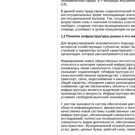
экономической сферы. В
Y
-матрицах внутренн
[14].
В данной книге представлен социологический п
институциональных форм, воплощающих альтерн
институциональной матрице. Так, государствен
возрастанию силы и значения основных участн
наоборот, создание сектора муниципального жи
очереди, усиливает в целом конкуренцию на р
1.2 Понятие инфраструктуры рынка
и его и
Для формулирования экономического подхода 
интересов хозяйствующих субъектов, может бы
строение и параметры которой характеризуют 
организации, которые рассматриваются как ра
Формирование новых общественных институтов
относится и категория «рыночной инфраструкту
понималась некая совокупность отраслей, фун
указывает энциклопедия: «Инфраструктура (от л
сельскохозяйственное производство: строитель
транспорт, связь, водоснабжение и канализаци
общий характер, объединяя самые разнородные
снабжения, где им обозначались объекты и с
инфраструктуры является выделение ее обесп
производства и прогресса. Инфраструктура я
условиях свободной рыночной экономики.
С ростом значимости систем обеспечения для
области информационного, финансового и ино
качественно новой системы хозяйственных свя
инфраструктура», обозначающий совокупность
исследований, полностью посвященного вопрос
совокупность видов деятельности, обеспечив
пространстве». Функциональной основой рыноч
услуг, денег, ценных бумаг, рабочей силы, п