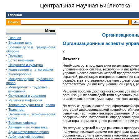
Центральная Научная Библиотека
Главная
Поиск:
Меню
Организационны
·
Главная
·
Биржевое дело
Организационные аспекты управ
·
Военное дело и
гражданская
оборона
2
·
Геодезия
Введение
·
Естествознание
·
Искусство и культура
Необходимость исследования
организационны
·
управленческих систем, технологий и инструм
Краеведение и
этнография
управленческая система которой представляет
·
Культурология
отраслей, реализацию интересов населения как
·
Международное
публичное
разрабатывать стратегию развития сферы соци
право
соответствующей институциональной среды, р
·
Менеджмент и трудовые
отношения
Решение проблем достижения консенсуса позиц
·
организации их взаимодействия в условиях ры
Оккультизм и уфология
аналитического инструментария, четкого алгор
·
Религия и мифология
·
Теория государства и
права
Во-первых,
динамической трансформацией сферы
·
Транспорт
растущей дифференциацией потребностей насел
рыночных черт, новых векторов движения. Эт
·
Экономика и
экономическая
ресурсной базе, потребность определения при
теория
характера на рынке в целях развития теории у
·
Военная кафедра
·
Авиация и космонавтика
Во-вторых,
утратой в ходе рыночных преобраз
·
получения низкодоходными его группами
даже 
Административное право
социальных услуг в рыночной экономике, реал
·
Арбитражный процесс