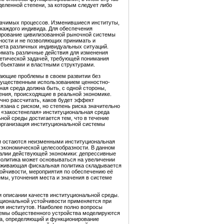
еленной степени, за которым следует либо
значимых процессов. Изменившиеся институты,
 каждого индивида. Для обеспечения
ирование цивилизованной рыночной системы
ности и не позволяющих принимать и
чета различных индивидуальных ситуаций.
имать различные действия для изменения
ретической задачей, требующей понимания
убъектами и властными структурами.
кающие проблемы в своем развитии без
имущественным использованием ценностно-
ая среда должна быть, с одной стороны,
ения, происходящие в реальной экономике.
чно рассчитать, каков будет эффект
язана с риском, но степень риска значительно
 «закостенелая» институциональная среда
ой среды достигается тем, что в течение
 организация институциональной системы
ли остаются неизменными институциональная
ы экономической целесообразности. В данном
еалии действующей экономики: депрессивные
 политика может основываться на увеличении
ерживающая фискальная политика складывается
ойчивости, мероприятия по обеспечению её
мы, уточнения места и значения в системе
и описании качеств институциональной среды.
уциональной устойчивости применяется при
ия институтов. Наиболее полно вопросы
стемы общественного устройства моделируются
тва, определяющий и функционирование