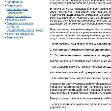
числа потребителей ряда услуг, определяет ме
·
Архитектура
стимулирует использование адекватных данной
·
Астрономия
·
В-третьих,
четко проявившейся противоречиво
Банковское дело
значительной части населения, рост социальн
·
Безопасность
хозяйством, подтверждает возможность соглас
жизнедеятельности
регулирующих их отношения структур. Введени
·
Биржевое дело
не только согласование интересов, но и конс
·
Ботаника и сельское
адаптации её положений для обоснования упра
хозяйство
В-четвертых,
смещением акцентов в решении 
·
Бухгалтерский учет и
аудит
обоснованной парадигмы региональной систем
·
Валютные отношения
совершенствованию на муниципальном уровне. 
·
Ветеринария
представляется весьма важным и своевремен
Таким образом, вышеперечисленные аргументы 
1. Основные элементы системы управления
1.1 Организационно-экономическое содерж
Организационно-экономическое содержание упр
– как экономическую категорию, которая обла
– в качестве комплексной функции и неотъемл
– как самостоятельный управленческий процес
Управление институциональной устойчивостью 
управленческого воздействия на проблемные с
собой совокупность действий и операций по н
применением специфических правовых, инфор
Методологической основой управления устойч
– совокупность принципов, методов, приёмов 
учреждений;