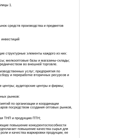
лицы 1.
рынок средств производства и предметов
 инвестиций
ие структурные элементы каждого из них:
ксы; мелкооптовые базы и магазины-склады;
редничеством во внешней торговле.
оизводственных услуг; предприятия по
сбору и переработке вторичных ресурсов и
 центры; аудиторские центры и фирмы;
рных рынков:
риятий по организации и координации
варов посредством создания оптовых рынков,
чая ТНП и продукцию ПТН;
вающие повышение конкурентоспособности
едполагает повышение качества сырья для
роли и качества маркировки продукции, ее