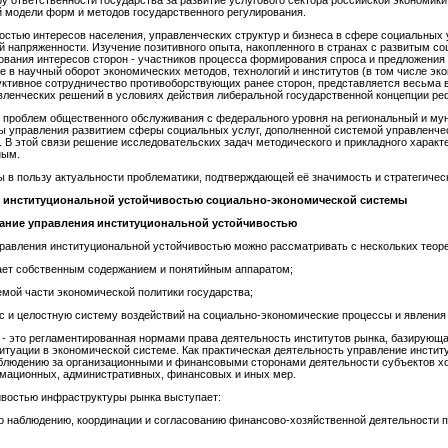
ру ответственности государства за развитие услугового сектора российской экономик
 модели форм и методов государственного регулирования.
стью интересов населения, управленческих структур и бизнеса в сфере социальных у
ой напряженности. Изучение позитивного опыта, накопленного в странах с развитым
ования интересов сторон - участников процесса формирования спроса и предложения 
е в научный оборот экономических методов, технологий и институтов (в том числе э
труктивное сотрудничество противоборствующих ранее сторон, представляется весьма 
вленческих решений в условиях действия либеральной государственной концепции р
проблем общественного обслуживания с федерального уровня на региональный и мун
ы управления развитием сферы социальных услуг, дополненной системой управленче
В этой связи решение исследовательских задач методического и прикладного харак
ным.
в пользу актуальности проблематики, подтверждающей её значимость и стратегичес
институциональной устойчивостью
социально-экономической системы
ание
управления институциональной усто
й
чивостью
авления институциональной устойчивостью можно рассматривать с нескольких теоре
дает собственным содержанием и понятийным аппаратом;
емой части экономической политики государства;
с и целостную систему воздействий на социально-экономические процессы и явления 
- это регламентированная нормами права деятельность институтов рынка, базирующ
итуации в экономической системе. Как практическая деятельность управление инсти
аблюдению за организационными и финансовыми сторонами деятельности субъектов хо
мационных, административных, финансовых и иных мер.
ивостью инфраструктуры рынка выступает:
по наблюдению, координации и согласованию финансово-хозяйственной деятельности п