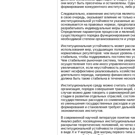
они могут быть пресечены и остановлены. Одн
формирование конкурентного института, либо р
Следовательно, изменение институтов являетс
в свою очередь, оказывают влияние не только 
институциональной устойчивости указанные а
основывается на правовых нормах, предполага
разрабатывать индивидуальные меры в конкрет
Определение параметров процессов и явлений
существующего порядка функционирования (нап
необходимой степени организованности и упор
Институциональная устойчивость может рассм
использования мер, ухудшающих положение люб
нормативных регуляторов: чем выше уровень о
стабильна, чтобы поддерживать постоянство у
Чем стабильнее рыночная система, тем уверенн
осуществления того или иного управленческого
увеличивается, если неустойчивость рыночной
может неэффективно реализовывать хозяйствен
длительного периода, например финансового г
должна быть также стабильна в течение несколь
Институциональную среду можно считать стаби
организация, порядок совершения трансакций,
случае можно даже говорить о равномерной ри
стадии в развитии отдельных отраслей, состоя
государственных расходов со снижением нало
из уменьшения государственных расходов и ув
формирования и становления требуют дальнейш
экономических институтов.
В современной научной литературе понятие «и
Анализ работ, посвященных институциональным
раскрытии теоретических положений, но четко 
институциональной устойчивости отражены в р
в виде
X
и
Y
-матриц. Для матриц первого типа