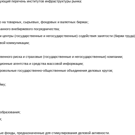
дующий перечень институтов инфраструктуры рынка:
о на товарных, сырьевых, фондовых и валютных биржах;
ванного внебиржевого посредничества;
и центры (государственные и негосударственные) содействия занятости (биржи труда)
овой коммуникации;
венного риска и страховые (государственные и негосударственные) компании;
ционные агентства и средства массовой информации;
бровольные государственно-общественные объединения деловых кругов;
йму;
 образования;
и;
ые фонды, предназначенные для стимулирования деловой активности.