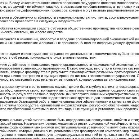
ни. В силу исключительности своего положения государство является монополистиче
ти, а с другой - негибкости, опасность реализации не общественных, а групповых и л
но развитие деформационных процессов, которые могут вызвать разрушительный эк
ания и обеспечения стабильности экономики являются институты, социально-экономи
роцессах проявляется в следующих воздействиях:
собствуя консолидации средств субъектов общественного производства на основе реа
ической системы, но и всего общества.
ключается в накоплении, обработке и передаче специализированной экономической и
ения иных экономических и социальных процессов. Выполняя информационную функци
ляются одним из инструментов направления деятельности экономических субъектов по
льность субъектов, приносящие отрицательные последствия.
нию устойчивости, повышению уровня организованности национальной экономики, сп
гулирования возникающих противоречий. В свою очередь, выступая в качестве сист
вости, которые формируются в результате взаимодействия различных противоречивы
их принципов построения и функционирования системы экономического управления. С
пностью состояний всех ее элементов и связей, которая оценивается надежностью.
о широко изучены в естественных науках, где они были глубоко математически форм
как обусловленное свойство изделия выполнять полученное задание, сохраняя свои э
нность на результат связана с задаваемыми эксплуатационными характеристиками, в
 Однако такое определение недостаточно конструктивно для экономических систем, т
 параметры безотказной работы еще не определяют эффективности и качества ее фун
й системы производства, организации инфраструктуры, ресурсного обеспечения, кадр
ество хозяйственной системы выполнять заданные функции в установленных пределах
уциональная устой-чивость может быть определена как совокупность свойств инстит
жающей среды. Наличие внутренних механизмов институциональной устойчивости явл
менты формирования механизмов институциональной устойчивости могут быть охар
тойчивости, который должен быть реализован при формировании комплекса мер стаб
условиях, является степень учета индивидуальных влияний (отдельных хозяйствующи
чае индивидуальные действия подстраиваются и приспосабливаются под существующи