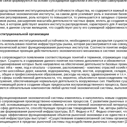
ие связи формируются на основе субсидиарной идеологии и институтами самоуправле
одход понимания институциональной устойчивости общества, но содержится важный вы
ативные экономические институты, на самом деле усиливает роль и значение базов
ное регулирование, роль которого то повышается, то уменьшается в западных странах
иков рынка, расширению масштаба деятельности частных фирм, вплоть до создания 
лья, в котором действуют аналоги института распределения, характерного для
X
-матр
ынке, в данном случае жилищном, что содействует росту его суммарной эффективност
нституциональной орган
и
зации
к пониманию институциональной устойчивости, необходимого для раскрытия сущност
ть использовано понятие инфраструктуры рынка, которая рассматривается как совок
технический аспект функционирования рыночных институтов. Соотнести понятие инфр
зноуровневые проекции действительного экономического механизма в системе эконом
 сопровождается появлением соответствующих понятий и терминов, отражающих сод
ры». Сущность и содержание данного понятия постоянно дополняется и обновляется: та
кционирование которых было направлено на обеспечение деятельности базовых пром
ат. infra - ниже, под и structura - строение, расположение) - комплекс отраслей хоз
ство шоссейных дорог, каналов, водохранилищ, портов, мостов, аэродромов, складов
я, общее и профессиональное образование, расходы на науку, здравоохранение и т.п.
 сферы хозяйственной деятельности, что, вероятно, объясняется происхождением те
ооружения, обеспечивающие нормальную деятельность вооруженных сил. Наиболее су
ечивающей роли в создании общих предпосылок воспроизводственного процесса, базо
вляется обязательным компонентом любой целостной экономической системы, выпол
 функционирования экономической системы изменялось и наполнялось новым содерж
го сопровождения производственно-коммерческих процессов. С развитием рыночных
зей, основывающихся на товарном обмене, в отечественной экономической литерату
 сфер деятельности, способствующих процессам товародвижения. Так, авторы работ
ам формирования рыночной инфраструктуры, В.П. Федько и Н.Г. Федько отмечают, ч
ающих эффективное функционирование объектов рыночной экономики и их единство в
ной инфраструктуры выступает: «Существование взаимосвязанной системы организац
еремещающиеся в пределах рыночной системы под воздействием рыночных стимулов» [2