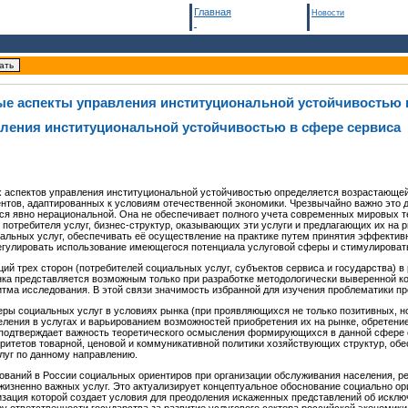
Главная
Новости
е аспекты управления институциональной устойчивостью 
ления институциональной устойчивостью в сфере сервиса
х
аспектов управления институциональной устойчивостью определяется возрастающе
ентов, адаптированных к условиям отечественной экономики. Чрезвычайно важно это
ся явно нерациональной. Она не обеспечивает полного учета современных мировых 
 потребителя услуг, бизнес-структур, оказывающих эти услуги и предлагающих их на р
альных услуг, обеспечивать её осуществление на практике путем принятия эффектив
егулировать использование имеющегося потенциала услуговой сферы и стимулироват
ий трех сторон (потребителей социальных услуг, субъектов сервиса и государства) 
нка представляется возможным только при разработке методологически выверенной ко
итма исследования. В этой связи значимость избранной для изучения проблематики п
 социальных услуг в условиях рынка (при проявляющихся не только позитивных, но 
ения в услугах и варьированием возможностей приобретения их на рынке, обретени
о подтверждает важность теоретического осмысления формирующихся в данной сфере 
оритетов товарной, ценовой и коммуникативной политики хозяйствующих структур, о
слуг по данному направлению.
ований в России социальных ориентиров при организации обслуживания населения, ре
жизненно важных услуг. Это актуализирует концептуальное обоснование социально о
изация которой создает условия для преодоления искаженных представлений об исклю