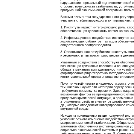
нарушающие нормальный ход экономической жиз
стороны, возможность стабильности, устойчивос
продуманной экономической программы возмож
Важным элементом государственного регулиров
участия в стабилизирующих и антикризисных п
1. Институты играют интегрирующую роль, спо
обеспечивающих целостность не только эконом
2. Информационное воздействие институтов за
хозяйствующих субъектов, так и для обеспеч
общественного воспроизводства.
3. Ориентационное воздействие: институты яв
и экономики, и пытаются приостановить деяте
Указанные воздействия способствуют обеспече
возникающие кризисные явления на основе уре
обладать механизмами адаптивности и устойчи
формирования ряда теоретико-методологическ
институциональной среды определяются совоку
Понятия устойчивости и надежности достаточн
технических науках эти категории определены 
требуемого промежутка времени. Здесь нацеле
возможным фактом ее преждевременного отказа.
предельно критической ситуации, а временные
это комплекс свойств элементов хозяйственно
др., которые определяют интегрированное кач
внутренней среды.
Исходя из приведенных выше положений инстит
условиях резкого изменения воздействий окру
макроэкономической стабилизации. Общие мо
элементом обеспечения институциональной ус
социально-экономической системы в рыночных 
действие механизмов адаптации. В общем слу