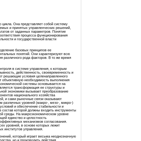
о цикла. Она представляет собой систему
аемых и принятых управленческих решений,
ьтатов от заданных параметров. Понятие
соответствия процесса функционирования
льности и государственной власти
еделение базовых принципов ее
нтальных понятий. Они характеризуют всю
я различного рода факторов. В то же время
нтроля в системе управления, к которым
рывность, действенность, своевременность и
ают решающие условия целенаправленного
яют объективную необходимость выполнения
экономической системы основывается на
твляется трансформация ее структуры и
льной экономики вызывает преобразование
понентов национального хозяйства
ей, и сами рыночные связи оказывают
 различных уровней (макро-, мезо-, микро-)
 условий и обеспечение стабильности и
в состав которой должны входить инструменты
ей среды. На макроэкономическом уровне
ющей единство и целостность
я эффективных механизмов согласования.
ех уровней, в основе которых лежит
ых институтов управления.
енений, который играет весьма неоднозначную
дства, но и производить действия,