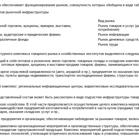
 обеспечивает функционирование рынков, совокупность которых обобщена в виде таб
утов рыночной инфраструктуры
Вид рынка
ной торговли, аукционы, ярмарки, выставки,
Рынок товаров и услуг (
потребления)
а, аудиторские и юридические фирмы
Рынок информации
 различные фонды
Рынок денежных средств,
Рынок труда
турного комплекса товарного рынка и хозяйственных институтов выделяются следующ
щий в себя оптовое и розничное звено торговли: товарные склады и складские компле
а; оптовые ярмарки, аукционы и выставки-продажи товаров; фирмы, занимающиеся пос
резе отраслевой направленности (авто, аграрной и пр.); предприятия по оказанию пр
мы; пункты аренды недвижимости; транспортно-экспедиционные фирмы; структуры по 
 комплекс:
региональные информационные центры; маркетинговые исследовательские
едставленный состав может быть рассмотрен в виде подсистем инфраструктуры това
кого хозяйства
. В этой части предполагается осуществление целого комплекса мероп
аимодействия предприятий-изготовителей и потребителей в части купли (продажи) то
рок, оказания складских услуг и пр.;
 предприятия и организации, обеспечивающие наблюдение за рынками товаров, вклю
нормативно-организационные мероприятия и производственные структуры, обеспечи
тандартам тароупаковочной продукции. Комплекс мероприятий данной подсистемы пр
нных технологий, утилизации вторичного использования тары и упаковки, повышение 