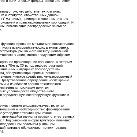
ния в политической федеративной системе»
вод о том, что действие тех или иных
ых институтов, свойственных данной
 (
Y
-матрицы), приводит в конечном счете к
монополий и транснациональных корпораций. И
ицы, включающие распределение жилья по
и.
и функционирования механизмов согласования
упность взаимодействующих агентов рынка,
аструктуры рынка и его институциональной
ического знания, можно следующим образом.
ержание происходящих процессов, к которым
к в 70-е гг. ХХ в. под инфраструктурой
ышленных и аграрных производств как
яйства, обслуживающих промышленное и
, энергетическое хозяйство, железнодорожный
». Представленное определение носит крайне
рмина из области военно-технического
щественным признаком понятия
вых условий роста общественного
няя определенную интегрирующую функцию в
анием понятие инфраструктуры, включая
 отношений и необходимостью формирования
ре утвердился термин «рыночная
ы, являющейся одним из первых отечественных
то: «Под рыночной инфраструктурой понимают
 определенном реальном рыночном
ий, которые обслуживают потоки товаров,
5].