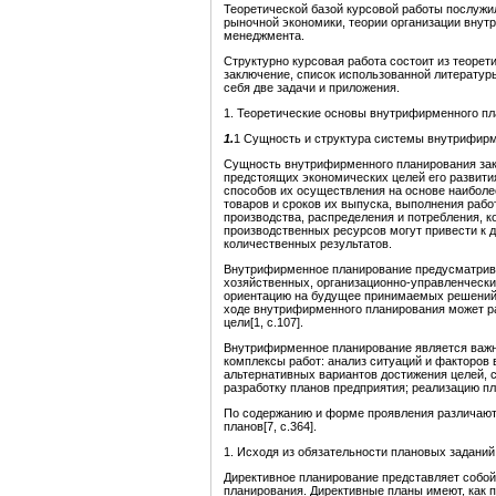
Теоретической базой курсовой работы послуж
рыночной экономики, теории организации внут
менеджмента.
Структурно курсовая работа состоит из теорети
заключение, список использованной литературы
себя две задачи и приложения.
1. Теоретические основы внутрифирменного п
1.
1 Сущность и структура системы
внутрифирм
Сущность внутрифирменного планирования зак
предстоящих экономических целей его развити
способов их осуществления на основе наибол
товаров и сроков их выпуска, выполнения работ
производства, распределения и потребления, 
производственных ресурсов могут привести к
количественных результатов.
Внутрифирменное планирование предусматрива
хозяйственных, организационно-управленчески
ориентацию на будущее принимаемых решений
ходе внутрифирменного планирования может р
цели[1, с.107].
Внутрифирменное планирование является важн
комплексы работ: анализ ситуаций и факторов
альтернативных вариантов достижения целей, 
разработку планов предприятия; реализацию пл
По содержанию и форме проявления различаю
планов[7, с.364].
1. Исходя из обязательности плановых задани
Директивное планирование представляет собой
планирования. Директивные планы имеют, как 