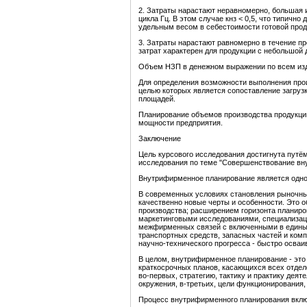
2. Затраты нарастают неравномерно, большая 
цикла Гц. В этом случае кнз < 0,5, что типичн
удельным весом в себестоимости готовой проду
3. Затраты нарастают равномерно в течение про
затрат характерен для продукции с небольшой д
Объем НЗП в денежном выражении по всем изд
Для определения возможности выполнения про
целью которых является сопоставление загруз
площадей.
Планирование объемов производства продукци
мощности предприятия.
Заключени
е
Цель курсового исследования достигнута путём
исследования по теме "Совершенствование вн
Внутрифирменное планирование является одно
В современных условиях становления рыночн
качественно новые черты и особенности. Это
производства; расширением горизонта планиро
маркетинговыми исследованиями, специализац
межфирменных связей с включенными в единый
транспортных средств, запасных частей и ком
научно-технического прогресса - быстро осваи
В целом, внутрифирменное планирование - это
краткосрочных планов, касающихся всех отдел
во-первых, стратегию, тактику и практику дея
окружения, в-третьих, цели функционирования,
Процесс внутрифирменного планирования вклю