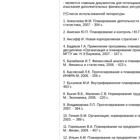
- является главным документом для потенциал
изыскания дополнительных финансовых ресур
Список использованной литературы
1. Алексеева М.М. Планирование деятельности ф
статистика, 2007. - 304 с.
2. Анискин Ю.П. Планирование и контроль / Ю.П. 
3. Ансофф И. Новая корпоративная стратегия / И
4. Бадиков Г.А. Применение программы планиро
дисциплине «Организация и планирование произво
МГТУ им. Н.Э.Баумана, 2007. - 167 с.
5. Балабанов И.Т. Финансовый анализ и планиро
М.: Финансы и статистика, 2006. - 423 с.
6. Басовский Л.Е. Прогнозирование и планирован
ИНФРА-М, 2006. - 256 с.
7. Бухалков М.И. Внутрифирменное планирование:
463 с.
8. Быгин В.Б., Малинин С.В. Нормирование труд
М.: Экономика, 2005. - 220 с.
9. Владимирова Л.П. Прогнозирование и планиро
2007. - 364 с.
10. Генкин Б.М. Организация, нормирование и 
2003. -- 389 с.
11. Горемыкин В.А. Планирование на предприятии
М.: Филин, 2009. - 457 с.
12. Ильин A.M. Планирование на предприятии: У