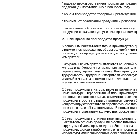
* годовая производственная программа предпри
подлежащей изготовлению в плановом году;
* объем производства товарной и реализуемой 
* прибыль от реализации продукции и рентабел
Планирование объемов и сроков поставок осущ
продукции и оказания услуг и планированием 
2.
2 Планирование производства продукции
К основным показателям плана производства п
стоимостном выражении, объем валовой и чис
производства продукции используют натуральн
измерители.
Натуральные измерители являются основной пе
метрах и др. Условно-натуральные измерители
одному виду, принятому за базу. Для перевод
трудоемкости. Трудовые измерители использую
изделий в часах, а стоимостные -- для расчет
и услуг по рыночным ценам.
Объем продукции в натуральном выражении в 
номенклатуре. Перспективный план производст
предприятия, которое характеризуется выпуск
продукции в соответствии с прогнозом рынка с
конкретизируют показатели перспективного пл
производства и сбыта продукции. В состав год
продукции с указанием количества, сроков выпу
Объем продукции в стоимостном выражении пл
Показатель объема продукции в сопоставимых 
структуру объема производства. Этот показате
продукции, фонда заработной платы и произво
используют для планирования себестоимости п