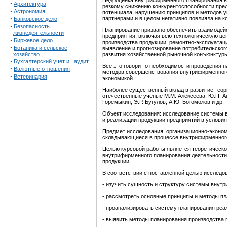
Недооценка внутрифирменного планирования в
·
Архитектура
резкому снижению конкурентоспособности пред
·
Астрономия
потенциала, нарушению принципов и методов у
·
партнерами и в целом негативно повлияла на к
Банковское дело
·
Безопасность
Планирование призвано обеспечить взаимоде
жизнедеятельности
предприятия, включая всю технологическую це
·
Биржевое дело
производства продукции, ремонтно-эксплуата
·
Ботаника и сельское
выявление и прогнозирование потребительског
хозяйство
развития хозяйственной рыночной конъюнктур
·
Бухгалтерский учет и
аудит
Все это говорит о необходимости проведения 
·
Валютные отношения
методов совершенствования внутрифирменного
·
Ветеринария
экономикой.
Наиболее существенный вклад в развитие теор
отечественные ученые М.М. Алексеева, Ю.П. Ани
Горемыкин, Э.Р. Бугулов, А.Ю. Богомолов и др.
Объект исследования: исследование системы 
и реализации продукции предприятий в услови
Предмет исследования: организационно-эконом
складывающиеся в процессе внутрифирменног
Целью курсовой работы является теоретическ
внутрифирменного планирования деятельности 
продукции.
В соответствии с поставленной целью исслед
- изучить сущность и структуру системы внут
- рассмотреть основные принципы и методы пл
- проанализировать систему планирования реа
- выявить методы планирования производства 