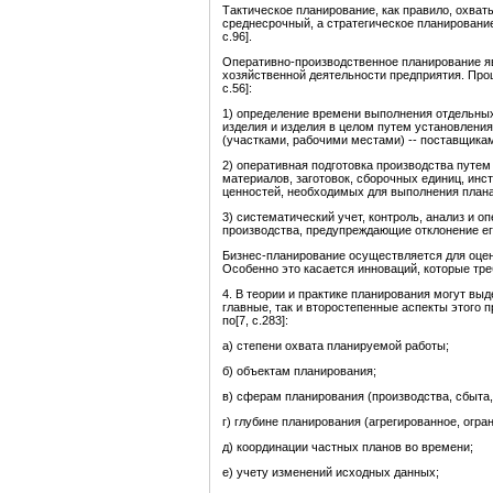
Тактическое планирование, как правило, охват
среднесрочный, а стратегическое планировани
с.96].
Оперативно-производственное планирование я
хозяйственной деятельности предприятия. Про
с.56]:
1) определение времени выполнения отдельных
изделия и изделия в целом путем установлени
(участками, рабочими местами) -- поставщика
2) оперативная подготовка производства путем
материалов, заготовок, сборочных единиц, инс
ценностей, необходимых для выполнения плана
3) систематический учет, контроль, анализ и о
производства, предупреждающие отклонение ег
Бизнес-планирование осуществляется для оцен
Особенно это касается инноваций, которые тре
4. В теории и практике планирования могут вы
главные, так и второстепенные аспекты этого 
по[7, с.283]:
а) степени охвата планируемой работы;
б) объектам планирования;
в) сферам планирования (производства, сбыта, 
г) глубине планирования (агрегированное, огра
д) координации частных планов во времени;
е) учету изменений исходных данных;