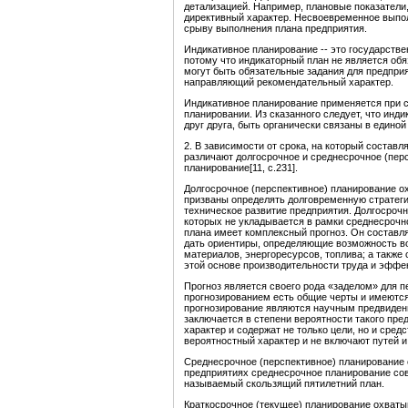
детализацией. Например, плановые показатели,
директивный характер. Несвоевременное выполн
срыву выполнения плана предприятия.
Индикативное планирование -- это государств
потому что индикаторный план не является обя
могут быть обязательные задания для предприя
направляющий рекомендательный характер.
Индикативное планирование применяется при с
планировании. Из сказанного следует, что ин
друг друга, быть органически связаны в едино
2. В зависимости от срока, на который составл
различают долгосрочное и среднесрочное (перс
планирование[11, с.231].
Долгосрочное (перспективное) планирование ох
призваны определять долговременную стратеги
техническое развитие предприятия. Долгосрочн
которых не укладывается в рамки среднесрочн
плана имеет комплексный прогноз. Он составляе
дать ориентиры, определяющие возможность во
материалов, энергоресурсов, топлива; а также
этой основе производительности труда и эффе
Прогноз является своего рода «заделом» для 
прогнозированием есть общие черты и имеются
прогнозирование являются научным предвидени
заключается в степени вероятности такого пре
характер и содержат не только цели, но и сред
вероятностный характер и не включают путей и 
Среднесрочное (перспективное) планирование о
предприятиях среднесрочное планирование сов
называемый скользящий пятилетний план.
Краткосрочное (текущее) планирование охватыв