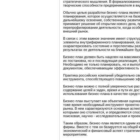
стратегического мышления. В формализованно
творческие способности предпринимателя в ви
Обычно целью разработки бизнес-плана являет
планирования, которое осуществляется на базе
дальнейшему освоению, собственному развити
принимает решение об открытии нового дела, п
перепрофилировании деятельности, когда особе
внешний рынок.
В связи с этим важное значение имеет структур
элементы внутрифирменного планирования, охв
охарактеризовать состояние и перспективы ра
результатах ее деятельности на ближайшее буд
Бизнес-план должен быть нацелен на максимиз
их постановка, но и последующая реализация, 
Необходимо не только планировать, но и выпо
документом, обеспечивающим эффективность 
Практика российских компаний убедительно св
инструмента, способствующего повышению эфф
Бизнес-план можно с полной уверенностью ра
содержание целей и задач, время и пути их до
использования бизнес-плана в качестве средс
Бизнес-план выступает как объективная оценк
тоже время необходимый инструмент проектно 
рынка. В нем характеризуются основные аспек
которыми оно столкнется, и определяются спо
поисковая, научно - исследовательская и проек
Таким образом, бизнес-план является одним и
фирмы. Вместе с тем он базируется на общей 
экономический и финансовый аспект стратегии
мероприятиям.