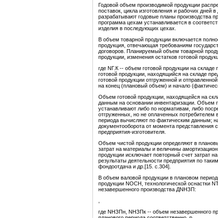
Годовой объем производимой продукции распре
поставок, цикла изготовления и рабочих дней в
разрабатывают годовые планы производства п
программа цехам устанавливается в соответст
изделия в последующих цехах.
В объем товарной продукции включается полно
продукция, отвечающая требованиям государст
договоров. Планируемый объем товарной прод
продукции, изменения остатков готовой продукц
где NГ.К -- объем готовой продукции на складе 
готовой продукции, находящийся на складе предп
готовой продукции отгруженной и отправленной
на конец (плановый объем) и начало (фактичес
Объем готовой продукции, находящейся на скла
данным на основании инвентаризации. Объем го
устанавливают либо по нормативам, либо посре
отгруженных, но не оплаченных потребителем в
периода вычисляют по фактическим данным; на
документооборота от момента представления сч
предприятия-изготовителя.
Объем чистой продукции определяют в плановы
затрат на материалы и величины амортизацио
продукции исключает повторный счет затрат на
результаты деятельности предприятия по таким
фондоотдача и др.[15. с.304].
В объем валовой продукции в плановом период
продукции NOCH, технологической оснастки N
незавершенного производства ДNНЗП:
,
где NНЗПн, NНЗПк -- объем незавершенного пр
планового периода соответственно, р.