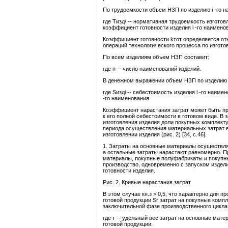
По трудоемкости объем НЗП по изделию i -го 
где Тизд/ -- нормативная трудоемкость изготовл
коэффициент готовности изделия i -го наименова
Коэффициент готовности kтот определяется от
операций технологического процесса по изгото
По всем изделиям объем НЗП составит:
где п -- число наименований изделий.
В денежном выражении объем НЗП по изделию i
где Sиздi -- себестоимость изделия i -го наимен
-го наименования.
Коэффициент нарастания затрат может быть п
к его полной себестоимости в готовом виде. В
изготовления изделия доли покупных комплект
периода осуществления материальных затрат 
изготовлении изделия (рис. 2) [34, с.46].
1. Затраты на основные материалы осуществля
а остальные затраты нарастают равномерно. Пр
материалы, покупные полуфабрикаты и покупны
производство, одновременно с запуском издел
готовности изделия.
Рис. 2. Кривые нарастания затрат
В этом случае кн.з > 0,5, что характерно для
готовой продукции Sr затрат на покупные ком
заключительной фазе производственного цикла (
где т -- удельный вес затрат на основные мат
готовой продукции.