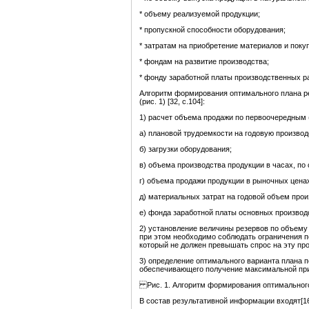
* объему реализуемой продукции;
* пропускной способности оборудования;
* затратам на приобретение материалов и поку
* фондам на развитие производства;
* фонду заработной платы производственных р
Алгоритм формирования оптимального плана р
(рис. 1) [32, с.104]:
1) расчет объема продажи по первоочередным 
а) плановой трудоемкости на годовую произво
б) загрузки оборудования;
в) объема производства продукции в часах, по
г) объема продажи продукции в рыночных цена
д) материальных затрат на годовой объем прои
е) фонда заработной платы основных производ
2) установление величины резервов по объему
при этом необходимо соблюдать ограничения п
который не должен превышать спрос на эту пр
3) определение оптимального варианта плана 
обеспечивающего получение максимальной пр
Рис. 1. Алгоритм формирования оптимального
В состав результативной информации входят[16,