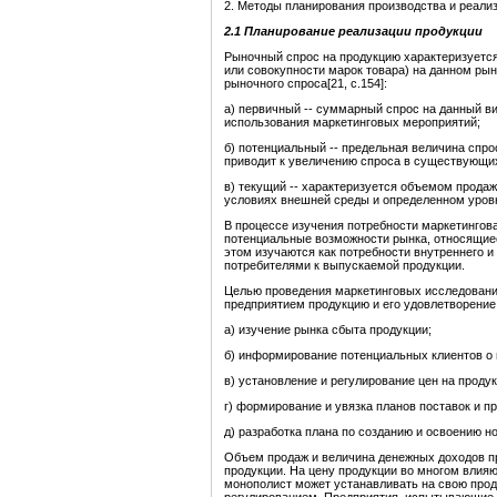
2. Методы планирования производства и реали
2.1 Планирование реализации продукции
Рыночный спрос на продукцию характеризуетс
или совокупности марок товара) на данном ры
рыночного спроса[21, с.154]:
а) первичный -- суммарный спрос на данный в
использования маркетинговых мероприятий;
б) потенциальный -- предельная величина спро
приводит к увеличению спроса в существующи
в) текущий -- характеризуется объемом прода
условиях внешней среды и определенном уровн
В процессе изучения потребности маркетингов
потенциальные возможности рынка, относящиес
этом изучаются как потребности внутреннего и
потребителями к выпускаемой продукции.
Целью проведения маркетинговых исследовани
предприятием продукцию и его удовлетворение
а) изучение рынка сбыта продукции;
б) информирование потенциальных клиентов о п
в) установление и регулирование цен на проду
г) формирование и увязка планов поставок и п
д) разработка плана по созданию и освоению н
Объем продаж и величина денежных доходов пре
продукции. На цену продукции во многом влияю
монополист может устанавливать на свою про