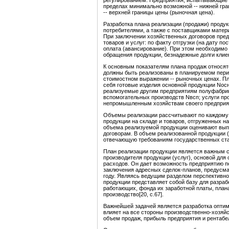
регулированием. Предприятия, испытывающие 
пределах минимально возможной -- нижней гра
-- верхней границы цены (рыночная цена).
Разработка плана реализации (продажи) продук
потребителями, а также с поставщиками матер
При заключении хозяйственных договоров пре
товаров и услуг: по факту отгрузки (на дату по
оплата (авансирование). При этом необходимо 
обращения продукции, безнадежные долги клиенто
К основным показателям плана продаж относятс
должны быть реализованы в планируемом пери
стоимостном выражении -- рыночных ценах. П
себя готовые изделия основной продукции Nосн;
реализуемые другим предприятиям полуфабрик
вспомогательных производств Nвсп; услуги пр
непромышленным хозяйствам своего предприятия 
Объемы реализации рассчитывают по каждому в
продукции на складе и товаров, отгруженных н
объема реализуемой продукции оценивают вып
договорам. В объем реализованной продукции 
отвечающую требованиям государственных стан
План реализации продукции является важным с
производителя продукции (услуг), основой для
расходов. Он дает возможность предприятию пе
заключения адресных сделок-планов, предусма
году. Являясь ведущим разделом перспективног
продукции представляет собой базу для разраб
работающих, фонда их заработной платы, плана
производство[20, с.67].
Важнейшей задачей является разработка оптим
влияет на все стороны производственно-хозяй
объем продаж, прибыль предприятия и рентабе