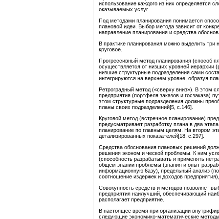
использование каждого из них определяется с
оказываемых услуг.
Под методами планирования понимается способ
плановой идеи. Выбор метода зависит от конкр
направление планирования и средства обоснова
В практике планирования можно выделить три 
круговое.
Прогрессивный метод планирования (способ пл
осуществляется от низших уровней иерархии (р
низшие структурные подразделения сами соста
интегрируются на верхнем уровне, образуя план
Ретроградный метод («сверху вниз»). В этом 
предприятия (портфеля заказов и госзаказа) пу
этом структурные подразделения должны прео
планы своих подразделений[5, с.146].
Круговой метод (встречное планирование) пре
предусматривает paзработку плана в два этапа
планирование по главным целям. На втором эт
детализированных показателей[18, с.297].
Средства обоснования плановых решений дол
решения эконом и ческой проблемы. К ним ус
(способность разрабатывать и применять нетр
общем знании проблемы (знания и опыт разрабо
информационную 6aзy), предельный анализ (п
соотношение издержек и доходов предприятия)
Совокупность средств и методов позволяет вы
предприятия наилучший, обеспечивающий наиб
располагает предприятие.
В настоящее время при организации внутрифи
следующие экономико-математические методы[1