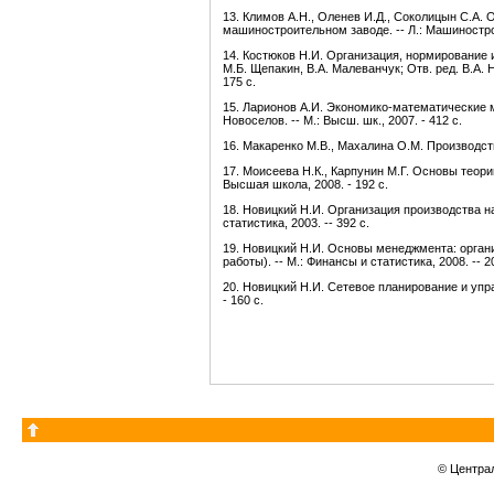
13. Климов А.Н., Оленев И.Д., Соколицын С.А.
машиностроительном заводе. -- Л.: Машинострое
14. Костюков Н.И. Организация, нормирование и
М.Б. Щепакин, В.А. Малеванчук; Отв. ред. В.А. Н
175 с.
15. Ларионов А.И. Экономико-математические м
Новоселов. -- М.: Высш. шк., 2007. - 412 с.
16. Макаренко М.В., Махалина О.М. Производств
17. Моисеева Н.К., Карпунин М.Г. Основы теори
Высшая школа, 2008. - 192 с.
18. Новицкий Н.И. Организация производства на
статистика, 2003. -- 392 с.
19. Новицкий Н.И. Основы менеджмента: орган
работы). -- М.: Финансы и статистика, 2008. -- 2
20. Новицкий Н.И. Сетевое планирование и упр
- 160 с.
© Центра