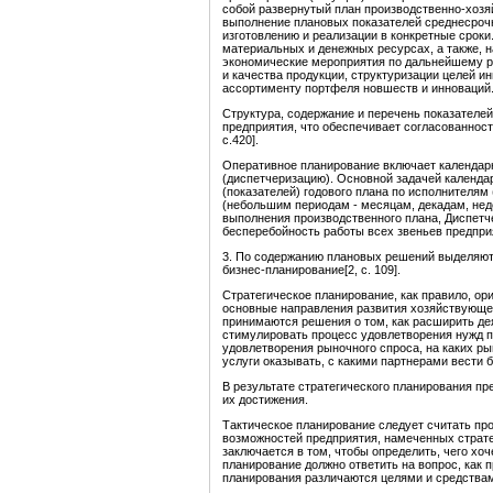
собой развернутый план производственно-хозя
выполнение плановых показателей среднесрочн
изготовлению и реализации в конкретные сроки.
материальных и денежных ресурсах, а также, н
экономические мероприятия по дальнейшему р
и качества продукции, структуризации целей и
ассортименту портфеля новшеств и инноваций
Структура, содержание и перечень показателей 
предприятия, что обеспечивает согласованност
с.420].
Оперативное планирование включает календар
(диспетчеризацию). Основной задачей календа
(показателей) годового плана по исполнителям
(небольшим периодам - месяцам, декадам, нед
выполнения производственного плана, Диспетч
бесперебойность работы всех звеньев предпри
3. По содержанию плановых решений выделяют 
бизнес-планирование[2, с. 109].
Стратегическое планирование, как правило, ор
основные направления развития хозяйствующег
принимаются решения о том, как расширить де
стимулировать процесс удовлетворения нужд п
удовлетворения рыночного спроса, на каких ры
услуги оказывать, с какими партнерами вести би
В результате стратегического планирования п
их достижения.
Тактическое планирование следует считать пр
возможностей предприятия, намеченных страте
заключается в том, чтобы определить, чего хоч
планирование должно ответить на вопрос, как 
планирования различаются целями и средствам