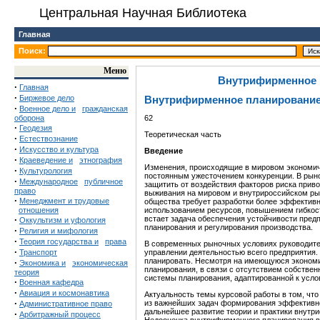
Центральная Научная Библиотека
Главная
Поиск:
Меню
Внутрифирменное 
·
Главная
·
Биржевое дело
Внутрифирменное планирование
·
Военное дело и
гражданская
оборона
62
·
Геодезия
Теоретическая
часть
·
Естествознание
·
Искусство и культура
Введение
·
Краеведение и
этнография
Изменения, происходящие в мировом экономич
·
Культурология
постоянным ужесточением конкуренции. В рын
·
Международное
публичное
защитить от воздействия факторов риска при
право
выживания на мировом и внутрироссийском ры
·
Менеджмент и трудовые
общества требует разработки более эффектив
отношения
использованием ресурсов, повышением гибкости
·
встает задача обеспечения устойчивости пре
Оккультизм и уфология
планирования и регулирования производства.
·
Религия и мифология
·
Теория государства и
права
В современных рыночных условиях руководите
·
Транспорт
управлении деятельностью всего предприятия. 
планировать. Несмотря на имеющуюся экономи
·
Экономика и
экономическая
планирования, в связи с отсутствием собстве
теория
системы планирования, адаптированной к усл
·
Военная кафедра
·
Авиация и космонавтика
Актуальность темы курсовой работы в том, чт
·
из важнейших задач формирования эффективн
Административное право
дальнейшее развитие теории и практики внутр
·
Арбитражный процесс