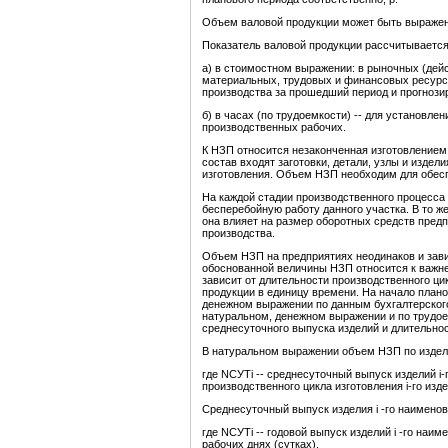
Объем валовой продукции может быть выраже
Показатель валовой продукции рассчитывается[
а) в стоимостном выражении: в рыночных (дейс
материальных, трудовых и финансовых ресурса
производства за прошедший период и прогнози
б) в часах (по трудоемкости) -- для установле
производственных рабочих.
К НЗП относится незаконченная изготовлением 
состав входят заготовки, детали, узлы и издел
изготовления. Объем НЗП необходим для обесп
На каждой стадии производственного процесса
бесперебойную работу данного участка. В то ж
она влияет на размер оборотных средств предп
производства.
Объем НЗП на предприятиях неодинаков и зави
обоснованной величины НЗП относится к важн
зависит от длительности производственного ци
продукции в единицу времени. На начало план
денежном выражении по данным бухгалтерского 
натуральном, денежном выражении и по трудое
среднесуточного выпуска изделий и длительнос
В натуральном выражении объем НЗП по издел
где NСУТi -- среднесуточный выпуск изделий i-г
производственного цикла изготовления i-го издел
Среднесуточный выпуск изделия i -го наимено
где NСУТi -- годовой выпуск изделий i -го наим
рабочих днях (сутках).