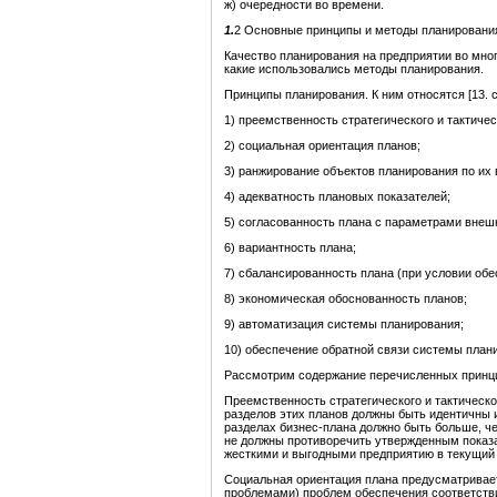
ж) очередности во времени.
1.
2 Основные принципы и методы планировани
Качество планирования на предприятии во мног
какие использовались методы планирования.
Принципы планирования. К ним относятся [13. с
1) преемственность стратегического и тактичес
2) социальная ориентация планов;
3) ранжирование объектов планирования по их 
4) адекватность плановых показателей;
5) согласованность плана с параметрами внеш
6) вариантность плана;
7) сбалансированность плана (при условии об
8) экономическая обоснованность планов;
9) автоматизация системы планирования;
10) обеспечение обратной связи системы план
Рассмотрим содержание перечисленных принцип
Преемственность стратегического и тактическо
разделов этих планов должны быть идентичны и
разделах бизнес-плана должно быть больше, че
не должны противоречить утвержденным показа
жесткими и выгодными предприятию в текущий
Социальная ориентация плана предусматривае
проблемами) проблем обеспечения соответств