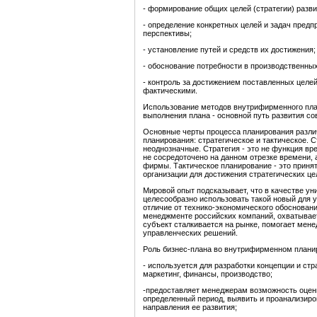
- формирование общих целей (стратегии) разви
- определение конкретных целей и задач предп
перспективы;
- установление путей и средств их достижения;
- обоснование потребности в производственных
- контроль за достижением поставленных целе
фактическими.
Использование методов внутрифирменного план
выполнения плана - основной путь развития с
Основные черты процесса планирования разли
планирования: стратегическое и тактическое. 
неоднозначные. Стратегия - это не функция вр
не сосредоточено на данном отрезке времени, 
фирмы. Тактическое планирование - это приня
организации для достижения стратегических це
Мировой опыт подсказывает, что в качестве у
целесообразно использовать такой новый для у
отличие от технико-экономического обосновани
менеджменте российских компаний, охватывае
субъект сталкивается на рынке, помогает мен
управленческих решений.
Роль бизнес-плана во внутрифирменном плани
- используется для разработки концепции и ст
маркетинг, финансы, производство;
-предоставляет менеджерам возможность оцени
определенный период, выявить и проанализиро
направления ее развития;