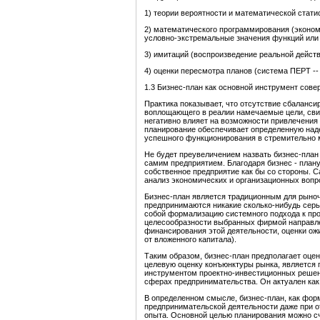
1) теории вероятности и математической стати
2) математического программирования (эконо
условно-экстремальные значения функций или 
3) имитаций (воспроизведение реальной действ
4) оценки пересмотра планов (система ПЕРТ --
1.3 Бизнес-план как основной инструмент со
Практика показывает, что отсутствие сбаланси
воплощающего в реалии намечаемые цели, сви
негативно влияет на возможности привлечения
планирование обеспечивает определенную над
успешного функционирования в стремительно
Не будет преувеличением назвать бизнес-план
самим предприятием. Благодаря бизнес - плану
собственное предприятие как бы со стороны. С
анализ экономических и организационных вопр
Бизнес-план является традиционным для рыноч
предпринимаются никакие сколько-нибудь серь
собой формализацию системного подхода к пр
целесообразности выбранных фирмой направле
финансирования этой деятельности, оценки ож
от вложенного капитала).
Таким образом, бизнес-план предполагает оце
целевую оценку конъюнктуры рынка, является
инструментом проектно-инвестиционных решен
сферах предпринимательства. Он актуален как
В определенном смысле, бизнес-план, как фо
предпринимательской деятельности даже при о
опыта. Основной целью планирования можно с