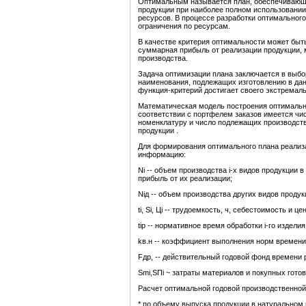
Оптимальным называется план, обеспечивающи
продукции при наиболее полном использовани
ресурсов. В процессе разработки оптимальног
ограничения по ресурсам.
В качестве критерия оптимальности может быт
суммарная прибыль от реализации продукции,
производства.
Задача оптимизации плана заключается в выбор
наименования, подлежащих изготовлению в дан
функция-критерий достигает своего экстремаль
Математическая модель построения оптимально
соответствии с портфелем заказов имеется чи
номенклатуру и число подлежащих производст
продукции .
Для формирования оптимального плана реали
информацию:
Ni -- объем производства i-х видов продукции
прибыль от их реализации;
Niд -- объем производства других видов продук
ti, Si, Цi -- трудоемкость, ч, себестоимость и це
tip -- нормативное время обработки i-го изделия
kв.н -- коэффициент выполнения норм времени
Fдр, -- действительный годовой фонд времени 
Smi,SПi ~ затраты материалов и покупных готов
Расчет оптимальной годовой производственной 
* по объему выпуска продукции в натуральном