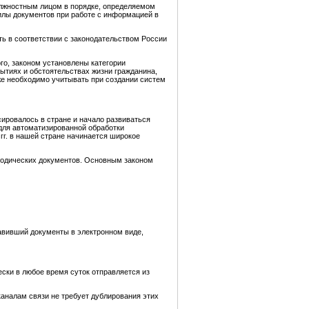
олжностным лицом в порядке, определяемом
илы документов при работе с информацией в
ь в соответствии с законодательством России
го, законом установлены категории
ытиях и обстоятельствах жизни гражданина,
же необходимо учитывать при создании систем
ировалось в стране и начало развиваться
для автоматизированной обработки
г. в нашей стране начинается широкое
етодических документов. Основным законом
авивший документы в электронном виде,
ски в любое время суток отправляется из
каналам связи не требует дублирования этих