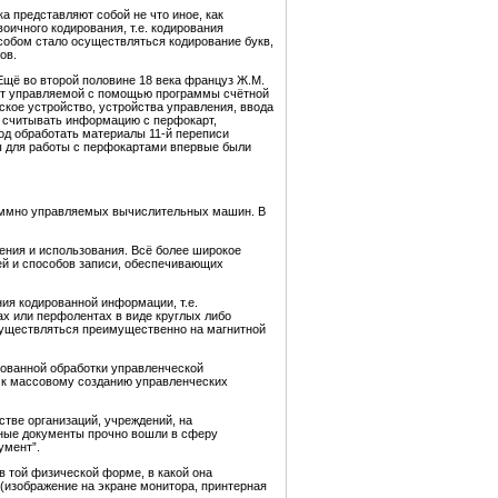
а представляют собой не что иное, как
ичного кодирования, т.е. кодирования
пособом стало осуществляться кодирование букв,
ов.
Ещё во второй половине 18 века француз Ж.М.
ект управляемой с помощью программы счётной
кое устройство, устройства управления, ввода
и считывать информацию с перфокарт,
д обработать материалы 11-й переписи
ы для работы с перфокартами впервые были
ограммно управляемых вычислительных машин. В
ения и использования. Всё более широкое
ей и способов записи, обеспечивающих
ия кодированной информации, т.е.
 или перфолентах в виде круглых либо
существляться преимущественно на магнитной
рованной обработки управленческой
о к массовому созданию управленческих
тве организаций, учреждений, на
ные документы прочно вошли в сферу
умент”.
 той физической форме, в какой она
(изображение на экране монитора, принтерная