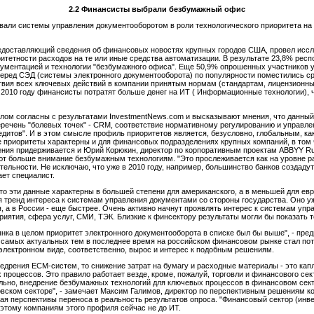
2.2
Финансисты выбрали безбумажный офис
али системы управления документооборотом в роли технологического приоритета на 2
редоставляющий сведения об финансовых новостях крупных городов США, провел исс
итетности расходов на те или иные средства автоматизации. В результате 23,8% респ
кументацией и технологии "безбумажного офиса". Еще 50,9% опрошенных участников
перед СЭД (системы электронного документооборота) по популярности поместились с
ствия всех ключевых действий в компании принятым нормам (стандартам, лицензионн
 в 2010 году финансисты потратят больше денег на ИТ ( Информационные технологии), 
м согласны с результатами InvestmentNews.com и высказывают мнения, что данный 
Перечень "болевых точек" - CRM, соответствие нормативному регулированию и управле
дитов". И в этом смысле профиль приоритетов является, безусловно, глобальным, ка
е приоритеты характерны и для финансовых подразделениях крупных компаний, в том ч
ения придерживается и Юрий Корюкин, директор по корпоративным проектам ABBYY Rus
т больше внимание безбумажным технологиям. "Это прослеживается как на уровне раб
ельности. Не исключаю, что уже в 2010 году, например, большинство банков создадут
ает специалист.
о эти данные характерны в большей степени для американского, а в меньшей для европ
ся тренд интереса к системам управления документами со стороны государства. Оно 
я, а в России - еще быстрее. Очень активно начнут проявлять интерес к системам уп
ятия, сфера услуг, СМИ, ТЭК. Близкие к финсектору результаты могли бы показать т
нка в целом приоритет электронного документооборота в списке был бы выше", - пред
 из самых актуальных тем в последнее время на российском финансовом рынке стал п
электронном виде, соответственно, вырос и интерес к подобным решениям.
едрения ECM-систем, то снижение затрат на бумагу и расходные материалы - это капл
процессов. Это правило работает везде, кроме, пожалуй, торговли и финансового сек
ельно, внедрение безбумажных технологий для ключевых процессов в финансовом сект
вском секторе", - замечает Максим Галимов, директор по перспективным решениям ко
вая перспективы переноса в реальность результатов опроса. "Финансовый сектор (ин
оэтому компаниям этого профиля сейчас не до ИТ.