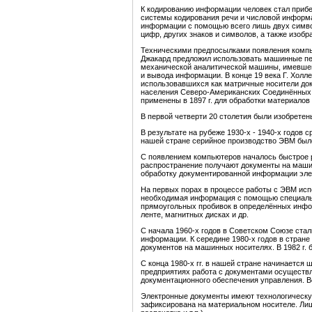
К кодированию информации человек стал прибег
системы кодирования речи и числовой информа
информации с помощью всего лишь двух символов
цифр, других знаков и символов, а также изоб
Техническими предпосылками появления компью
Джакард предложил использовать машинные пер
механической аналитической машины, имевшей 
и вывода информации. В конце 19 века Г. Хол
использовавшихся как матричные носители до
населения Северо-Американских Соединённых 
применены в 1897 г. для обработки материалов
В первой четверти 20 столетия были изобрете
В результате на рубеже 1930-х - 1940-х годов
нашей стране серийное производство ЭВМ было
С появлением компьютеров началось быстрое р
распространение получают документы на машин
обработку документированной информации эле
На первых порах в процессе работы с ЭВМ исп
необходимая информация с помощью специальн
прямоугольных пробивок в определённых инфо
ленте, магнитных дисках и др.
С начала 1960-х годов в Советском Союзе ста
информации. К середине 1980-х годов в стран
документов на машинных носителях. В 1982 г
С конца 1980-х гг. в нашей стране начинаетс
предприятиях работа с документами осуществ
документационного обеспечения управления. Во
Электронные документы имеют технологическу
зафиксирована на материальном носителе. Лиш