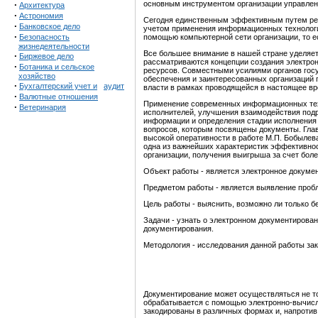
·
основным инструментом организации управлен
Архитектура
·
Астрономия
Сегодня единственным эффективным путем реше
·
Банковское дело
учетом применения информационных технологи
·
Безопасность
помощью компьютерной сети организации, то е
жизнедеятельности
Все большее внимание в нашей стране уделяе
·
Биржевое дело
рассматриваются концепции создания электро
·
Ботаника и сельское
ресурсов. Совместными усилиями органов госу
хозяйство
обеспечения и заинтересованных организаций
·
Бухгалтерский учет и
аудит
власти в рамках проводящейся в настоящее в
·
Валютные отношения
Применение современных информационных техн
·
Ветеринария
исполнителей, улучшения взаимодействия подр
информации и определения стадии исполнения 
вопросов, которым посвящены документы. Глав
высокой оперативности в работе М.П. Бобылева
одна из важнейших характеристик эффективнос
организации, получения выигрыша за счет боле
Объект работы - является электронное докумен
Предметом работы - является выявление пробл
Цель работы - выяснить, возможно ли только б
Задачи - узнать о электронном документирован
документирования.
Методология - исследования данной работы за
Документирование может осуществляться не то
обрабатывается с помощью электронно-вычислит
закодированы в различных формах и, напротив