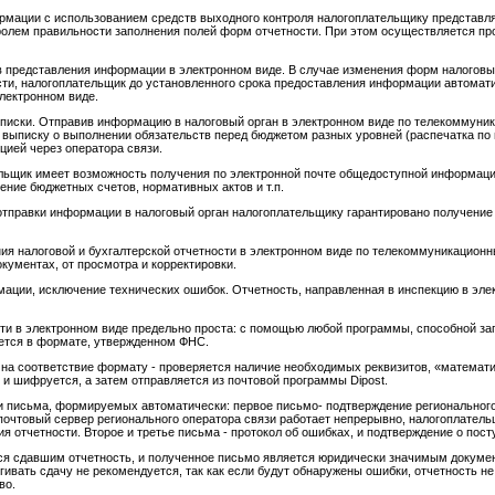
мации с использованием средств выходного контроля налогоплательщику представля
олем правильности заполнения полей форм отчетности. При этом осуществляется пр
в представления информации в электронном виде. В случае изменения форм налоговых
ти, налогоплательщик до установленного срока предоставления информации автомат
лектронном виде.
писки. Отправив информацию в налоговый орган в электронном виде по телекоммуни
ыписку о выполнении обязательств перед бюджетом разных уровней (распечатка по н
цией через оператора связи.
ьщик имеет возможность получения по электронной почте общедоступной информации
ение бюджетных счетов, нормативных актов и т.п.
 отправки информации в налоговый орган налогоплательщику гарантировано получение
ия налоговой и бухгалтерской отчетности в электронном виде по телекоммуникацион
ументах, от просмотра и корректировки.
ации, исключение технических ошибок. Отчетность, направленная в инспекцию в эле
ти в электронном виде предельно проста: с помощью любой программы, способной з
ается в формате, утвержденном ФНС.
 на соответствие формату - проверяется наличие необходимых реквизитов, «математи
и шифруется, а затем отправляется из почтовой программы Dipost.
и письма, формируемых автоматически: первое письмо- подтверждение регионального 
 почтовый сервер регионального оператора связи работает непрерывно, налогоплатель
я отчетности. Второе и третье письма - протокол об ошибках, и подтверждение о пос
тся сдавшим отчетность, и полученное письмо является юридически значимым докум
гивать сдачу не рекомендуется, так как если будут обнаружены ошибки, отчетность не
во.