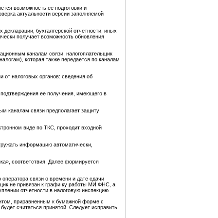
ется возможность ее подготовки и
оверка актуальности версии заполняемой
 декларации, бухгалтерской отчетности, иных
ически получает возможность обновления
кационным каналам связи, налогоплательщик
алогам), которая также передается по каналам
 от налоговых органов: сведения об
 подтверждения ее получения, имеющего в
ным каналам связи предполагает защиту
ктронном виде по ТКС, проходит входной
агружать информацию автоматически,
ка», соответствия. Далее формируется
оператора связи о времени и дате сдачи
щик не привязан к графи ку работы МИ ФНС, а
туплении отчетности в налоговую инспекцию.
ентом, приравненным к бумажной форме с
 будет считаться принятой. Следует исправить