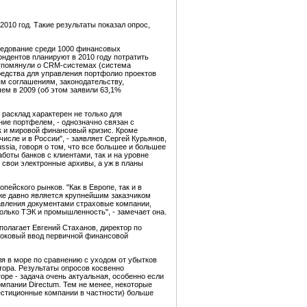
010 год. Такие результаты показал опрос,
ледование среди 1000 финансовых
ондентов планируют в 2010 году потратить
 упомянули о CRM-системах (система
редства для управления портфолио проектов
ым соглашениям, законодательству,
чем в 2009 (об этом заявили 63,1%
расклад характерен не только для
ние портфелем, - однозначно связан с
к и мировой финансовый кризис. Кроме
исле и в России", - заявляет Сергей Курьянов,
sia, говоря о том, что все большее и большее
оты банков с клиентами, так и на уровне
 свои электронные архивы, а уж в планы
ейского рынков. "Как в Европе, так и в
уже давно является крупнейшим заказчиком
равления документами страховые компании,
олько ТЭК и промышленность", - замечает она.
полагает Евгений Стаханов, директор по
отоковый ввод первичной финансовой
я в море по сравнению с уходом от убытков
тора. Результаты опросов косвенно
оре - задача очень актуальная, особенно если
мпании Directum. Тем не менее, некоторые
вестиционные компании в частности) больше