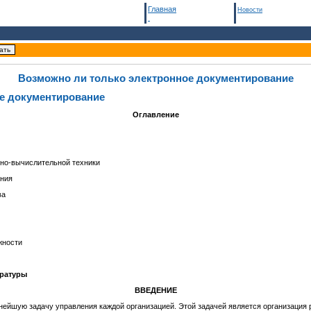
Главная
Новости
Возможно ли только электронное документирование
е документирование
Оглавление
нно-вычислительной техники
ания
ва
жности
ературы
ВВЕДЕНИЕ
жнейшую задачу управления каждой организацией. Этой задачей является организация