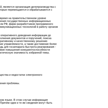
, является организация делопроизводства с
оторые перемещаются и обрабатываются с
 время на правительственном уровне
инения государственных информационных
вли РФ, фирм-разработчиков программного
ммуникационных технологий в работу органов
 оперативного доведения информации до
олнения документов и поручений, поиска
перативному и качественному решению
ие управляемости, а также достижение более
едь для госаппарата быстрота реагирования -
ловие повышения конкурентоспособности
актическую значимость избранной темы.
щества и недостатки электронного
чения проблемы.
нном языке. В этом случае информация
Причём одни и те же сведения могут быть