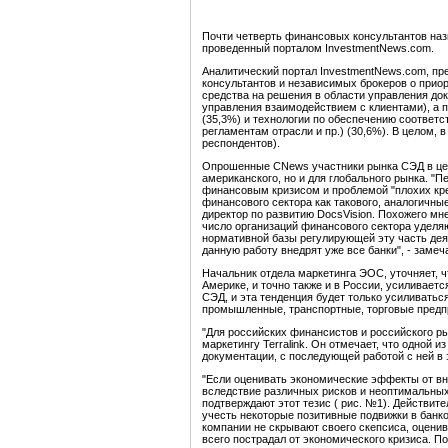
Почти четверть финансовых консультантов назв
проведенный порталом InvestmentNews.com.
Аналитический портал InvestmentNews.com, п
консультантов и независимых брокеров о приор
средства на решения в области управления до
управления взаимодействием с клиентами), а 
(35,3%) и технологии по обеспечению соответ
регламентам отрасли и пр.) (30,6%). В целом,
респондентов).
Опрошенные CNews участники рынка СЭД в цело
американского, но и для глобального рынка. "
финансовым кризисом и проблемой "плохих кре
финансового сектора как такового, аналогичны
директор по развитию DocsVision. Похожего мн
число организаций финансового сектора уделяю
нормативной базы регулирующей эту часть деят
данную работу внедрят уже все банки", - замеч
Начальник отдела маркетинга ЭОС, уточняет, чт
Америке, и точно также и в России, усиливает
СЭД, и эта тенденция будет только усиливатьс
промышленные, транспортные, торговые предпри
"Для российских финансистов и российского ры
маркетингу Terralink. Он отмечает, что одной
документации, с последующей работой с ней в 
"Если оценивать экономические эффекты от вн
вследствие различных рисков и неоптимальных 
подтверждают этот тезис ( рис. №1). Действит
учесть некоторые позитивные подвижки в банко
компании не скрывают своего скепсиса, оцени
всего пострадал от экономического кризиса. П