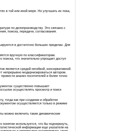
х в той или иной мере. Но улучшать их пока,
атуре по делопроизводству. Это связано с
ния, поиска, передачи, согласования.
арьируются в достаточно больших пределах. Для
ляется вручную по классификаторам.
о поиска, что значительно упрощает доступ
ов является средой негибкой, консервативной.
гут непрерывно модернизироваться автором.
провести анализ посетителей и более точно
окументах существенно повышает
рссылок осуществлять просмотр и поиск
, тогда как при создании и обработке
документом осуществляется только в режиме
нты можно включить такие динамические
 понятие используется, что бы подчеркнуть,
татистической информации еще указатели на
стоятельно и непрерывно поддерживать свою