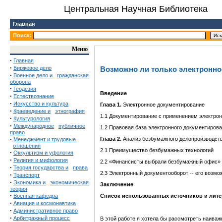
Центральная Научная Библиотека
Главная
Поиск:
Меню
·
Главная
·
Биржевое дело
Возможно ли только электронно
·
Военное дело и
гражданская
оборона
·
Геодезия
Введение
·
Естествознание
·
Искусство и культура
Глава 1
.
Электронное документирование
·
Краеведение и
этнография
1.1 Документирование с применением электро
·
Культурология
·
Международное
публичное
1.2 Правовая база электронного документиров
право
·
Глава 2
.
Анализ безбумажного делопроизводст
Менеджмент и трудовые
отношения
2.1 Преимущество безбумажных технологий
·
Оккультизм и уфология
·
Религия и мифология
2.2 «Финансисты выбрали безбумажный офис»
·
Теория государства и
права
2.3 Электронный документооборот -- его возмо
·
Транспорт
·
Экономика и
экономическая
Заключение
теория
·
Военная кафедра
Список использованных источников и лит
·
Авиация и космонавтика
·
Административное право
·
Арбитражный процесс
В этой работе я хотела бы рассмотреть наива