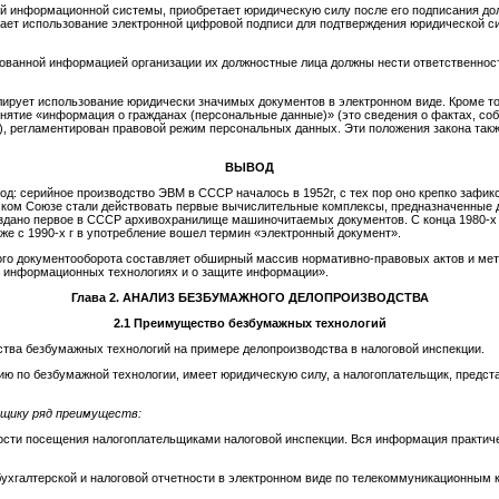
ой информационной системы, приобретает юридическую силу после его подписания д
кает использование электронной цифровой подписи для подтверждения юридической с
рованной информацией организации их должностные лица должны нести ответственност
лирует использование юридически значимых документов в электронном виде. Кроме то
нятие «информация о гражданах (персональные данные)» (это сведения о фактах, соб
, регламентирован правовой режим персональных данных. Эти положения закона так
ВЫВОД
д: серийное производство ЭВМ в СССР началось в 1952г, с тех пор оно крепко зафикс
ском Союзе стали действовать первые вычислительные комплексы, предназначенные 
оздано первое в СССР архивохранилище машиночитаемых документов. С конца 1980-х г
же с 1990-х г в употребление вошел термин «электронный документ».
ного документооборота составляет обширный массив нормативно-правовых актов и м
 информационных технологиях и о защите информации».
Глава 2
.
АНАЛИЗ БЕЗБУМАЖНОГО ДЕЛОПРОИЗВОДСТВА
2.1
Преимущество безбумажных технологий
тва безбумажных технологий на примере делопроизводства в налоговой инспекции.
ию по безбумажной технологии, имеет юридическую силу, а налогоплательщик, предст
щику ряд преимуществ:
ости посещения налогоплательщиками налоговой инспекции. Вся информация практиче
бухгалтерской и налоговой отчетности в электронном виде по телекоммуникационным 