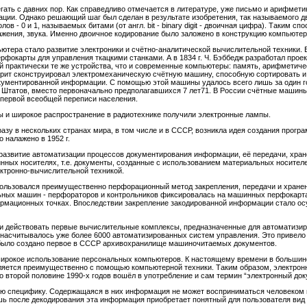
ать с давних пор. Как справедливо отмечается в литературе, уже письмо и арифметик
ции. Однако решающий шаг был сделан в результате изобретения, так называемого дво
 - 0 и 1, называемых битами (от англ. bit - binary digit - двоичная цифра). Таким с
ражения, звука. Именно двоичное кодирование было заложено в конструкцию компьютер
тера стало развитие электроники и счётно-аналитической вычислительной техники. 
фокарты для управления ткацкими станками. А в 1834 г. Ч. Бэббедж разработал про
практически те же устройства, что и современные компьютеры: память, арифметичес
лерит сконструировал электромеханическую счётную машину, способную сортировать 
кументированной информации. С помощью этой машины удалось всего лишь за один го
Штатов, вместо первоначально предполагавшихся 7 лет71. В России счётные машин
 первой всеобщей переписи населения.
ны и широкое распространение в радиотехнике получили электронные лампы.
 сразу в нескольких странах мира, в том числе и в СССР, возникла идея создания пр
 налажено в 1952 г.
азвитие автоматизации процессов документирования информации, её передачи, хран
ных носителях, т.е. документы, созданные с использованием материальных носител
ктронно-вычислительной техникой.
ользовался преимущественно перфорационный метод закрепления, передачи и хранен
ых машин - перфораторов и контрольников фиксировалась на машинных перфокартах
рмационных точках. Впоследствии закрепление закодированной информации стало о
ли действовать первые вычислительные комплексы, предназначенные для автоматизи
е насчитывалось уже более 6000 автоматизированных систем управления. Это привел
. было создано первое в СССР архивохранилище машиночитаемых документов.
я широкое использование персональных компьютеров. К настоящему времени в большинс
ляется преимущественно с помощью компьютерной техники. Таким образом, электрон
 второй половине 1990-х годов вошёл в употребление и сам термин “электронный док
ю специфику. Содержащаяся в них информация не может восприниматься человеком в
ь после декодирования эта информация приобретает понятный для пользователя вид 