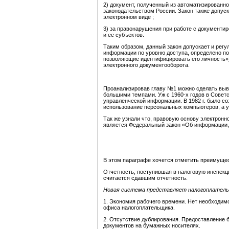
2) документ, полученный из автоматизированн
законодательством России. Закон также допус
электронном виде ;
3) за правонарушения при работе с документи
и ее субъектов.
Таким образом, данный закон допускает и регу
информации по уровню доступа, определено по
позволяющие идентифицировать его личность»)
электронного документооборота.
Проанализировав главу №1 можно сделать выво
большими темпами. Уж с 1960-х годов в Совет
управленческой информации. В 1982 г. было с
использование персональных компьютеров, а у
Так же узнали что, правовую основу электрон
является Федеральный закон «Об информации,
В этом параграфе хочется отметить преимущес
Отчетность, поступившая в налоговую инспекц
считается сдавшим отчетность.
Новая система представляет налогоплатель
1. Экономия рабочего времени. Нет необходим
офиса налогоплательщика.
2. Отсутствие дублирования. Предоставление 
документов на бумажных носителях.