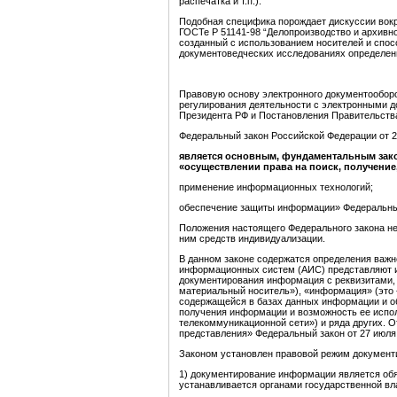
распечатка и т.п.).
Подобная специфика порождает дискуссии вокру
ГОСТе Р 51141-98 “Делопроизводство и архивно
созданный с использованием носителей и спо
документоведческих исследованиях определени
Правовую основу электронного документообор
регулирования деятельности с электронными д
Президента РФ и Постановления Правительства
Федеральный закон
Российской Федерации от 
является основным, фундаментальным зако
«осуществлении права на поиск, получение
применение информационных технологий;
обеспечение защиты информации» Федеральный 
Положения настоящего Федерального закона не
ним средств индивидуализации.
В данном законе содержатся определения важ
информационных систем (АИС) представляют и
документирования информация с реквизитами,
материальный носитель»), «информация» (это
содержащейся в базах данных информации и о
получения информации и возможность ее испо
телекоммуникационной сети») и ряда других. 
представления» Федеральный закон от 27 июля
Законом установлен правовой режим документ
1) документирование информации является об
устанавливается органами государственной вл