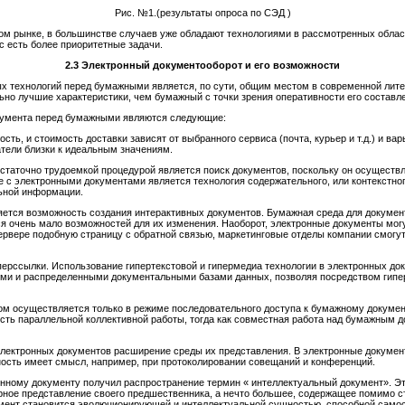
Рис. №1.(результаты опроса по СЭД )
м рынке, в большинстве случаев уже обладают технологиями в рассмотренных областя
ас есть более приоритетные задачи.
2.3
Электронный документооборот и его возможности
 технологий перед бумажными является, по сути, общим местом в современной литер
ьно лучшие характеристики, чем бумажный с точки зрения оперативности его составле
умента перед бумажными являются следующие:
сть, и стоимость доставки зависят от выбранного сервиса (почта, курьер и т.д.) и в
тели близки к идеальным значениям.
статочно трудоемкой процедурой является поиск документов, поскольку он осуществ
 с электронными документами является технология содержательного, или контекстног
ьной информации.
яется возможность создания интерактивных документов. Бумажная среда для документ
тся очень мало возможностей для их изменения. Наоборот, электронные документы мо
рвере подобную страницу с обратной связью, маркетинговые отделы компании смогут 
перссылки. Использование гипертекстовой и гипермедиа технологии в электронных д
ми и распределенными документальными базами данных, позволяя посредством гипе
м осуществляется только в режиме последовательного доступа к бумажному документу
ть параллельной коллективной работы, тогда как совместная работа над бумажным 
электронных документов расширение среды их представления. В электронные докуме
жность имеет смысл, например, при протоколировании совещаний и конференций.
нному документу получил распространение термин « интеллектуальный документ». Это
рное представление своего предшественника, а нечто большее, содержащее помимо с
умент становится эволюционирующей и интеллектуальной сущностью, способной само