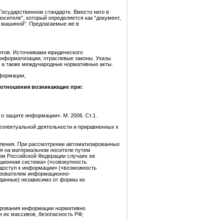
Государственном стандарте. Вместо него в
осителе”, который определяется как “документ,
 машиной”. Предлагаемые же в
нтов. Источниками юридического
информатизации, отраслевые законы. Указы
, а также международные нормативные акты.
нформации
,
 отношения возникающие при:
 защите информации». М. 2006. Ст.1.
еллектуальной деятельности и приравненных к
вления. При рассмотрении автоматизированных
я на материальном носителе путем
ом Российской Федерации случаях ее
ционная система» («совокупность
«доступ к информации» («возможность
ьзователем информационно-
 данные) независимо от формы их
ирования информации нормативно
и их массивов, безопасность РФ;