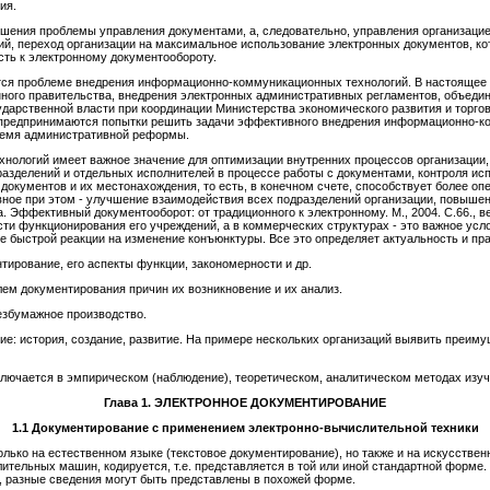
ия.
ния проблемы управления документами, а, следовательно, управления организацией
й, переход организации на максимальное использование электронных документов, к
сть к электронному документообороту.
тся проблеме внедрения информационно-коммуникационных технологий. В настоящее
нного правительства, внедрения электронных административных регламентов, объед
дарственной власти при координации Министерства экономического развития и торго
 предпринимаются попытки решить задачи эффективного внедрения информационно-ко
ремя административной реформы.
ологий имеет важное значение для оптимизации внутренних процессов организации,
азделений и отдельных исполнителей в процессе работы с документами, контроля исп
документов и их местонахождения, то есть, в конечном счете, способствует более о
ное при этом - улучшение взаимодействия всех подразделений организации, повышен
. Эффективный документооборот: от традиционного к электронному. М., 2004. С.66., в
ти функционирования его учреждений, а в коммерческих структурах - это важное ус
е быстрой реакции на изменение конъюнктуры. Все это определяет актуальность и пр
тирование, его аспекты функции, закономерности и др.
ем документирования причин их возникновение и их анализ.
езбумажное производство.
ие: история, создание, развитие. На примере нескольких организаций выявить преиму
ключается в эмпирическом (наблюдение), теоретическом, аналитическом методах изу
Глава 1
.
ЭЛЕКТРОННОЕ ДОКУМЕНТИРОВАНИЕ
1.1
Документирование с применением электронно-вычислительной техники
лько на естественном языке (текстовое документирование), но также и на искусстве
ельных машин, кодируется, т.е. представляется в той или иной стандартной форме. 
, разные сведения могут быть представлены в похожей форме.