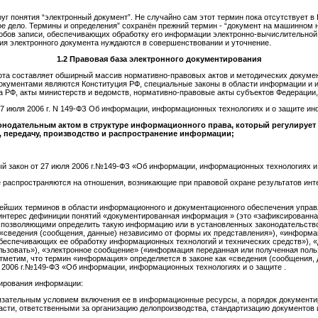
г понятия “электронный документ”. Не случайно сам этот термин пока отсутствует в 
е дело. Термины и определения” сохранён прежний термин - “документ на машинном н
собов записи, обеспечивающих обработку его информации электронно-вычислительной
я электронного документа нуждаются в совершенствовании и уточнение.
1.2 Правовая ба
за электронного документирования
ота составляет обширный массив нормативно-правовых актов и методических докуме
окументами являются Конституция РФ, специальные законы в области информации и 
 РФ, акты министерств и ведомств, нормативно-правовые акты субъектов Федерации
27 июля 2006 г. N 149-ФЗ Об информации, информационных технологиях и о защите и
нодательным актом в структуре информационного права, который регулирует
, передачу, производство и распространение информации;
закон от 27 июля 2006 г.№149-ФЗ «Об информации, информационных технологиях и о
 распространяются на отношения, возникающие при правовой охране результатов инт
нейших терминов в области информационного и документационного обеспечения упра
нтерес дефиниции понятий «документированная информация » (это «зафиксированна
 позволяющими определить такую информацию или в установленных законодательств
 «сведения (сообщения, данные) независимо от формы их представления»), «информа
беспечивающих ее обработку информационных технологий и технических средств»), 
льзовать»), «электронное сообщение» («информация переданная или полученная пол
Отметим, что термин «информация» определяется в законе как «сведения (сообщения,
 2006 г.№149-ФЗ «Об информации, информационных технологиях и о защите .
ирования информации:
язательным условием включения ее в информационные ресурсы, а порядок документ
асти, ответственными за организацию делопроизводства, стандартизацию документов 