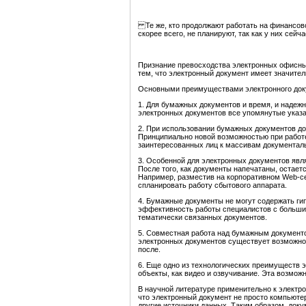
Те же, кто продолжают работать на финансово
скорее всего, не планируют, так как у них сейч
Признание превосходства электронных офисных
тем, что электронный документ имеет значител
Основными преимуществами электронного док
1. Для бумажных документов и время, и надежно
электронных документов все упомянутые указа
2. При использовании бумажных документов до
Принципиально новой возможностью при работе
заинтересованных лиц к массивам документал
3. Особенной для электронных документов явл
После того, как документы напечатаны, остае
Например, разместив на корпоративном Web-се
спланировать работу сбытового аппарата.
4. Бумажные документы не могут содержать ги
эффективность работы специалистов с больши
тематически связанных документов.
5. Совместная работа над бумажным документо
электронных документов существует возможнос
после.
6. Еще одно из технологических преимуществ 
объекты, как видео и озвучивание. Эта возмо
В научной литературе применительно к электро
что электронный документ не просто компьюте
другие источники данных. Таким образом, док