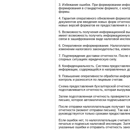
3. Избежание ошибок. При формировании инфор
формирования в стандартном формате, с контр
формы.
4. Гарантия оперативного обновления формато
документов или введения новых форм отчетнос
новых версий форматов ее предоставления в э
5. Возможность получения информационной вы
имеет возможность получить информационную в
связи в зашифрованном виде налоговой инспек
6. Оперативное информирование. Налогоплател
изменении налогового законодательства, измен
7. Подтверждение доставки отчетности. После
спорных ситуациях юридическую силу.
8. Конфиденциальность. Система предоставлен
информации, содержащейся в направленных док
9. Повышение оперативности обработки информ
контроль и разносится по лицевым счетам.
Схема предоставления бухгалтерской отчетнос
подготавливается отчетность, которая выгруж
Затем подготовленная отчетность проверяется
письмо, которое автоматически подписывается 
После отправки налогоплательщик получает тр
отчетности (момент отправки письма). Так как
руководствуется только сроками предоставлени
Если ошибок нет, то налогоплательщик считае
печатью и подписью налоговой инспекции. Затя
указанные ошибки и отправить отчетность зано