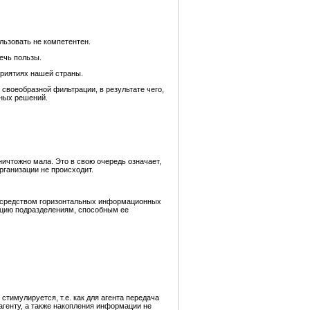
льзовать не компетентен.
ечь пользы.
риятиях нашей страны.
 своеобразной фильтрации, в результате чего,
рных решений.
ичтожно мала. Это в свою очередь означает,
ганизации не происходит.
посредством горизонтальных информационных
ацию подразделениям, способным ее
тимулируется, т.е. как для агента передача
агенту, а также накопления информации не