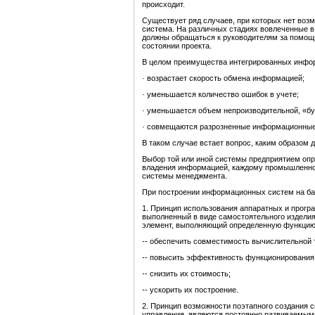
происходит.
Существует ряд случаев, при которых нет возм
система. На различных стадиях вовлеченные в 
должны обращаться к руководителям за помощ
состоянии проекта.
В целом преимущества интегрированных инфо
· возрастает скорость обмена информацией;
· уменьшается количество ошибок в учете;
· уменьшается объем непроизводительной, «б
· совмещаются разрозненные информационные
В таком случае встает вопрос, каким образом
Выбор той или иной системы предприятием опр
владения информацией, каждому промышленно
системы менеджмента.
При построении информационных систем на б
1. Принцип использования аппаратных и прог
выполненный в виде самостоятельного издели
элемент, выполняющий определенную функцию 
-- обеспечить совместимость вычислительной 
-- повысить эффективность функционирования
-- снизить их стоимость;
-- ускорить их построение.
2. Принцип возможности поэтапного создания 
управления, являются постоянно развиваемыми