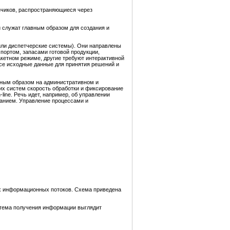
чиков, распространяющиеся через
 служат главным образом для создания и
ли диспетчерские системы). Они направлены
портом, запасами готовой продукции,
акетном режиме, другие требуют интерактивной
все исходные данные для принятия решений и
вным образом на административном и
их систем скорость обработки и фиксирование
line. Речь идет, например, об управлении
ванием. Управление процессами и
ых информационных потоков. Схема приведена
стема получения информации выглядит