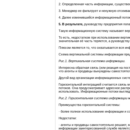
2. Определенная часть информации, существен
3. Менеджер ее фильтрует и ненужную отсеивае
4. Далее изменившийся информационный поток 
5.
В результате
,
руководству предприятия попа
Такую информационную систему называют верт
То есть, недостатком при использовании верти
значительная её часть теряется, а руководств
Плюсом является то, что охватывается вся ин
Схема вертикальной системы информации пред
Рис.1.
Вертикальная система информации
.
Интересна обратная связь (или реакция на по
что агенты и продавцы вынуждены самостоятел
Другой вид организации информационных систе
Горизонтальной интеграцией считается связь
потоков. Она предусматривает адресное расп
использовать. Информационные потоки выглядят
Рис.2. Горизонтальная система информации 
Преимущества горизонтальной системы:
· более полное использование информации и с
Недостатки:
· агенты и продавцы самостоятельно решают, к
информации заинтересованной службе является 