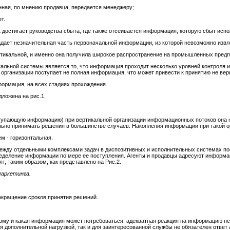
ная, по мнению продавца, передается менеджеру;
т.
достигает руководства сбыта, где также отсеивается информация, которую сбыт испо
дает незначительная часть первоначальной информации, из которой невозможно извл
икальной, и именно она получила широкое распространение на промышленных предп
кальной системы является то, что информация проходит несколько уровней контроля и
у организации поступает не полная информация, что может привести к принятию не ве
формация, на всех стадиях прохождения.
ложена на рис.1.
ступающую информацию) при вертикальной организации информационных потоков она н
ьно принимать решения в большинстве случаев. Накопления информации при такой ор
м - горизонтальная.
 между отдельными комплексами задач в диспозитивных и исполнительных системах 
ределение информации по мере ее поступления. Агенты и продавцы адресуют информ
, таким образом, как представлено на Рис.2.
маркетинга.
окращение сроков принятия решений.
ому и какая информация может потребоваться, адекватная реакция на информацию не с
дополнительной нагрузкой, так и для заинтересованной службы не обязателен ответ 