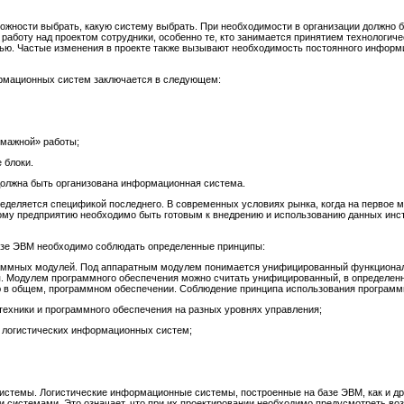
ожности выбрать, какую систему выбрать. При необходимости в организации должно бы
работу над проектом сотрудники, особенно те, кто занимается принятием технологич
ью. Частые изменения в проекте также вызывают необходимость постоянного информ
рмационных систем заключается в следующем:
умажной» работы;
 блоки.
 должна быть организована информационная система.
еделяется спецификой последнего. В современных условиях рынка, когда на первое м
му предприятию необходимо быть готовым к внедрению и использованию данных инс
азе ЭВМ необходимо соблюдать определенные принципы:
раммных модулей. Под аппаратным модулем понимается унифицированный функционал
я. Модулем программного обеспечения можно считать унифицированный, в определен
в общем, программном обеспечении. Соблюдение принципа использования программн
техники и программного обеспечения на разных уровнях управления;
 логистических информационных систем;
системы. Логистические информационные системы, построенные на базе ЭВМ, как и д
 системами. Это означает, что при их проектировании необходимо предусмотреть во