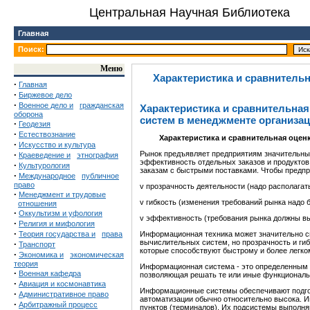
Центральная Научная Библиотека
Главная
Поиск:
Меню
Характеристика и сравнител
·
Главная
·
Биржевое дело
·
Военное дело и
гражданская
Характеристика и сравнительна
оборона
систем в менеджменте организа
·
Геодезия
·
Естествознание
Характеристика и сравнительная оце
·
Искусство и культура
·
Рынок предъявляет предприятиям значительные
Краеведение и
этнография
эффективность отдельных заказов и продуктов
·
Культурология
заказам с быстрыми поставками. Чтобы предпр
·
Международное
публичное
право
v прозрачность деятельности (надо располагат
·
Менеджмент и трудовые
v гибкость (изменения требований рынка надо 
отношения
·
Оккультизм и уфология
v эффективность (требования рынка должны вы
·
Религия и мифология
·
Теория государства и
права
Информационная техника может значительно с
вычислительных систем, но прозрачность и ги
·
Транспорт
которые способствуют быстрому и более легк
·
Экономика и
экономическая
теория
Информационная система - это определенным 
·
Военная кафедра
позволяющая решать те или иные функциональ
·
Авиация и космонавтика
Информационные системы обеспечивают подгото
·
Административное право
автоматизации обычно относительно высока. 
·
Арбитражный процесс
пунктов (терминалов). Их подсистемы выполня