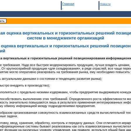
Главная
Новости
ьная оценка вертикальных и горизонтальных решений пози
систем в менеджменте организаций
я оценка вертикальных и горизонтальных решений позици
ций
нка вертикальных и горизонтальных решений позиционирования информационн
 требования. Надо все быстрее модернизировать продукцию, лучше владеть ценами,
. От крупносерийной продукции «для складирования», в ряде отраслей, все чаще пере
иятие могло оперативно реагировать на требования рынка, ему необходимо повысить:
ь актуальными данными о состоянии и тенденциях развития рынка);
быстро внедрять в производство);
полняться с предельно низкими издержками, чтобы предприятие выдерживало конкур
пособствовать выполнению этих требований. Определенного роста эффективности м
бкость значительно повышаются лишь в результате применения интегрированных инф
ому обмену информацией между подразделениями предприятия.
образом организованная совокупность взаимосвязанных средств вычислительной тех
ные задачи.
вку, ввод, хранение, обработку, контроль и передачу данных. Они отличаются иерар
Информационные системы бывают реализованы как сеть взаимосвязанных вычислител
ют функции на различных уровнях управления, как правило, используя общий банк да