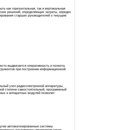
ть как горизонтальная, так и вертикальная
еских решений, определяющих затраты, нередко
ирования старших руководителей о текущем
есто выдвигается оперативность и полнота
трументов при построении информационной
ьный узел радиоэлектронной аппаратуры,
ной степени самостоятельный, программный
ых и аппаратных модулей позволит:
ругие автоматизированные системы
зможность постоянного увеличения числа