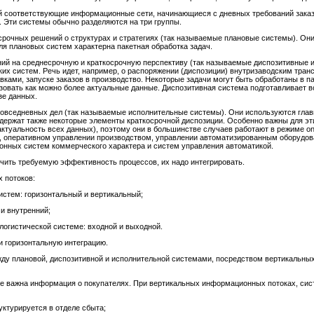
 соответствующие информационные сети, начинающиеся с дневных требований заказ
. Эти системы обычно разделяются на три группы.
очных решений о структурах и стратегиях (так называемые плановые системы). Они
ля плановых систем характерна пакетная обработка задач.
й на среднесрочную и краткосрочную перспективу (так называемые диспозитивные и
их систем. Речь идет, например, о распоряжении (диспозиции) внутризаводским транс
ками, запуске заказов в производство. Некоторые задачи могут быть обработаны в п
льзовать как можно более актуальные данные. Диспозитивная система подготавливает 
зе данных.
овседневных дел (так называемые исполнительные системы). Они используются гла
одержат также некоторые элементы краткосрочной диспозиции. Особенно важны для эт
актуальность всех данных), поэтому они в большинстве случаев работают в режиме on-
ки, оперативном управлении производством, управлении автоматизированным оборудо
онных систем коммерческого характера и систем управления автоматикой.
ить требуемую эффективность процессов, их надо интегрировать.
 потоков:
истем: горизонтальный и вертикальный;
и внутренний;
логистической системе: входной и выходной.
и горизонтальную интеграцию.
жду плановой, диспозитивной и исполнительной системами, посредством вертикальн
ее важна информация о покупателях. При вертикальных информационных потоках, си
уктурируется в отделе сбыта;