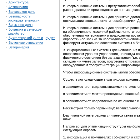
·
Архитектура
Информационные системы представляют собой
·
Астрономия
распределение и производство до поставщиков
·
Банковское дело
·
Безопасность
Информационные системы для принятия долгоср
жизнедеятельности
оптимизации звеньев логистической цепочки. Д
·
Биржевое дело
Информационные системы для принятия решени
·
Ботаника и сельское
на обеспечение отлаженной работы логистическ
хозяйство
обеспечении материалами и подрядными постав
·
Бухгалтерский учет и
аудит
обработки (on-line) из-за необходимости испо
·
Валютные отношения
фиксирует актуальное состояние системы в ба
·
Ветеринария
3. Информационные системы для исполнения п
оперативном уровнях управления, но иногда с
физического состояния без запаздывания (т.е. 
складами и учете запасов, подготовке отправ
оборудованием требует интеграции информаци
Чтобы информационные системы могли обеспеч
Существуют следующие виды информационных
в зависимости от вида связываемых потоком с
в зависимости от места прохождения: внешний 
в зависимости от направления по отношению к 
Рассмотрим только первый вид: вертикальную 
Вертикальной интеграцией считается связь ме
ниже.
Например, для оптимизации структуры наибол
следующим образом:
1. информация о покупателях собирается и стр