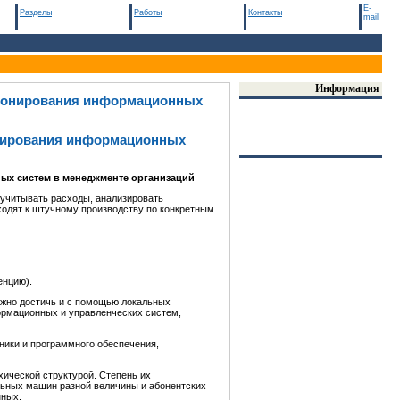
E-
Разделы
Работы
Контакты
mail
Информация
ционирования информационных
онирования информационных
ых с
истем в менеджменте организаций
 учитывать расходы, анализировать
ходят к штучному производству по конкретным
енцию).
ожно достичь и с помощью локальных
ормационных и управленческих систем,
ники и программного обеспечения,
хической структурой. Степень их
ьных машин разной величины и абонентских
нных.